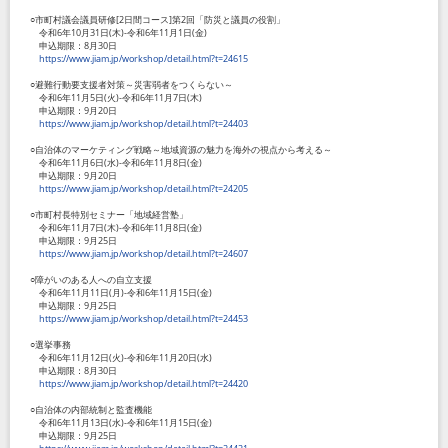
○市町村議会議員研修
[2
日間コース
]
第
2
回「防災と議員の役割」
令和
6
年
10
月
31
日
(
木
)-
令和
6
年
11
月
1
日
(
金
)
申込期限：
8
月
30
日
https://www.jiam.jp/workshop/detail.html?t=24615
○避難行動要支援者対策～災害弱者をつくらない～
令和
6
年
11
月
5
日
(
火
)-
令和
6
年
11
月
7
日
(
木
)
申込期限：
9
月
20
日
https://www.jiam.jp/workshop/detail.html?t=24403
○自治体のマーケティング戦略～地域資源の魅力を海外の視点から考える～
令和
6
年
11
月
6
日
(
水
)-
令和
6
年
11
月
8
日
(
金
)
申込期限：
9
月
20
日
https://www.jiam.jp/workshop/detail.html?t=24205
○市町村長特別セミナー「地域経営塾」
令和
6
年
11
月
7
日
(
木
)-
令和
6
年
11
月
8
日
(
金
)
申込期限：
9
月
25
日
https://www.jiam.jp/workshop/detail.html?t=24607
○障がいのある人への自立支援
令和
6
年
11
月
11
日
(
月
)-
令和
6
年
11
月
15
日
(
金
)
申込期限：
9
月
25
日
https://www.jiam.jp/workshop/detail.html?t=24453
○選挙事務
令和
6
年
11
月
12
日
(
火
)-
令和
6
年
11
月
20
日
(
水
)
申込期限：
8
月
30
日
https://www.jiam.jp/workshop/detail.html?t=24420
○自治体の内部統制と監査機能
令和
6
年
11
月
13
日
(
水
)-
令和
6
年
11
月
15
日
(
金
)
申込期限：
9
月
25
日