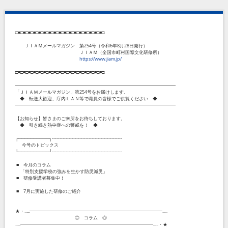
□■□■□■□■□■□■□■□■□■□■□■□■□■□■□■□■□■□
ＪＩＡＭメールマガジン 第
254
号（令和
6
年
8
月
28
日発行）
ＪＩＡＭ（全国市町村国際文化研修所）
https://www.jiam.jp/
□■□■□■□■□■□■□■□■□■□■□■□■□■□■□■□■□■□
━━━━━━━━━━━━━━━━━━━━━━━━━━━━━━━━━━━
「ＪＩＡＭメールマガジン」第
254
号をお届けします。
◆ 転送大歓迎、庁内ＬＡＮ等で職員の皆様でご供覧ください ◆
━━━━━━━━━━━━━━━━━━━━━━━━━━━━━━━━━━━
【お知らせ】皆さまのご来所をお待ちしております。
◆ 引き続き熱中症への警戒を！ ◆
┌──────────┐
----------------------------------------------
今号のトピックス
└──────────┘
----------------------------------------------
■ 今月のコラム
「特別支援学校の強みを生かす防災減災」
■ 研修受講者募集中！
■
7
月に実施した研修のご紹介
★・‥...━━━━━━━━━━━━━━━━━━━━━━━━━━━━━...‥
◎ コラム ◎
‥...━━━━━━━━━━━━━━━━━━━━━━━━━━━━━...‥・★