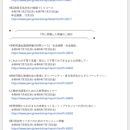
https://www.jiam.jp/workshop/detail.html?t=24421
○第
2
回多文化共生の地域づくりコース
令和
7
年
1
月
27
日
(
月
)-
令和
7
年
1
月
31
日
(
金
)
申込期限：
12
月
2
日
https://www.jiam.jp/workshop/detail.html?t=24211
★・‥...━━━━━━━━━━━━━━━━━━━━━━━━━━━━━...‥
7
月に実施した研修のご紹介
‥...━━━━━━━━━━━━━━━━━━━━━━━━━━━━━...‥・★
○市町村議会議員研修
[3
日間コース
]
「社会保障・社会福祉」
令和
6
年
7
月
1
日
(
月
)-
令和
6
年
7
月
3
日
(
水
)
https://www.jiam.jp/workshop/report.html?t=24610
○これからの子育て支援～安心して子育てができるまちを目指して～
令和
6
年
7
月
1
日
(
月
)-
令和
6
年
7
月
3
日
(
水
)
https://www.jiam.jp/workshop/report.html?t=24450
○持続可能な地域社会の形成とダイバーシティ～多文化共生からダイバーシティへ～
令和
6
年
7
月
3
日
(
水
)-
令和
6
年
7
月
5
日
(
金
)
https://www.jiam.jp/workshop/report.html?t=24207
○人事担当課長のための人材育成セミナー
令和
6
年
7
月
4
日
(
木
)-
令和
6
年
7
月
5
日
(
金
)
https://www.jiam.jp/workshop/report.html?t=24405
○世界情勢からわがまちの未来をつくる～トップマネジャーの方のために～
令和
6
年
7
月
8
日
(
月
)-
令和
6
年
7
月
9
日
(
火
)
https://www.jiam.jp/workshop/report.html?t=24202
○第
1
回女性リーダーのためのマネジメント研修
令和
6
年
7
月
8
日
(
月
)-
令和
6
年
7
月
12
日
(
金
)
https://www.jiam.jp/workshop/report.html?t=24501