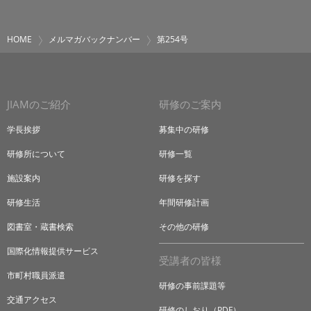
HOME
メルマガバックナンバー
第254号
JIAMのご紹介
研修のご案内
学長挨拶
募集中の研修
研修所について
研修一覧
施設案内
研修を探す
研修生活
年間研修計画
図書室・蔵書検索
その他の研修
国際化情報提供サービス
受講者の皆様
市町村職員派遣
研修の事前課題等
交通アクセス
研修のしおり（PDF）