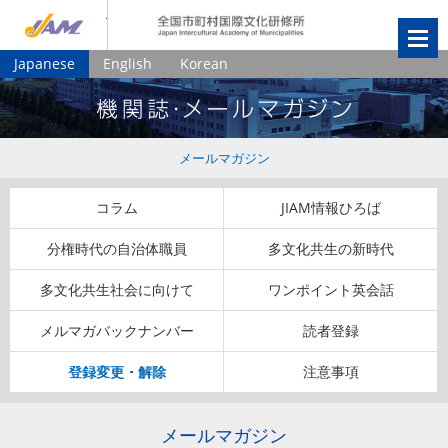
JIAM
全国市町村国
Japanese
English
Korean
メールマガジン
コラム
JIAM情報ひろば
分権時代の自治体職員
多文化共生の新時代
多文化共生社会に向けて
ワンポイント英会話
メルマガバックナンバー
読者登録
登録変更・解除
注意事項
メールマガジン