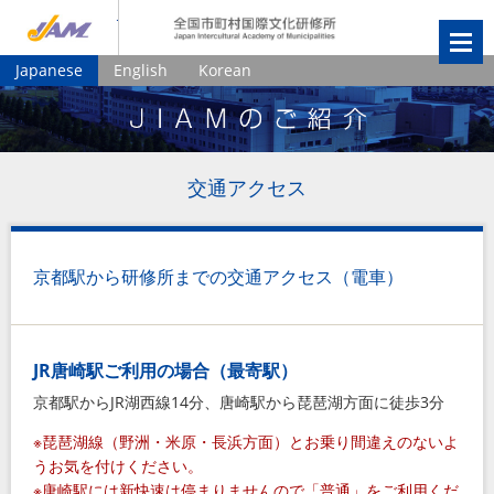
JIAM
全国市町村国
Japanese
English
Korean
交通アクセス
京都駅から研修所までの交通アクセス（電車）
JR唐崎駅ご利用の場合（最寄駅）
京都駅からJR湖西線14分、唐崎駅から琵琶湖方面に徒歩3分
※琵琶湖線（野洲・米原・長浜方面）とお乗り間違えのないよ
うお気を付けください。
※唐崎駅には新快速は停まりませんので「普通」をご利用くだ