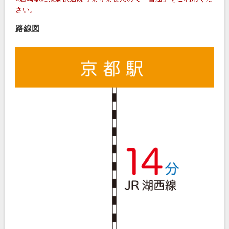
さい。
路線図