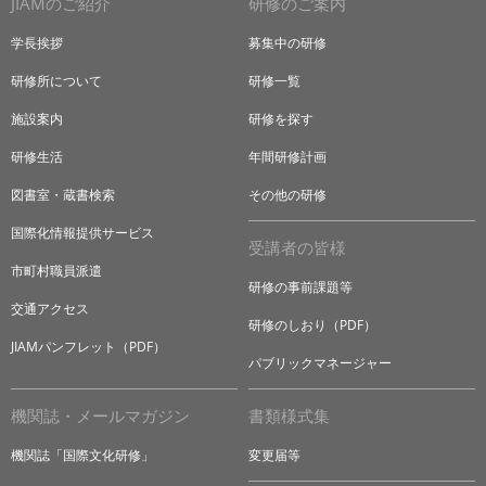
JIAMのご紹介
研修のご案内
学長挨拶
募集中の研修
研修所について
研修一覧
施設案内
研修を探す
研修生活
年間研修計画
図書室・蔵書検索
その他の研修
国際化情報提供サービス
受講者の皆様
市町村職員派遣
研修の事前課題等
交通アクセス
研修のしおり（PDF）
JIAMパンフレット（PDF）
パブリックマネージャー
機関誌・メールマガジン
書類様式集
機関誌「国際文化研修」
変更届等