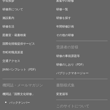
学長挨拶
募集中の研修
研修所について
研修一覧
施設案内
研修を探す
研修生活
年間研修計画
図書室・蔵書検索
その他の研修
国際化情報提供サービス
受講者の皆様
市町村職員派遣
研修の事前課題等
交通アクセス
研修のしおり（PDF）
JIAMパンフレット（PDF）
パブリックマネージャー
機関誌・メールマガジン
書類様式集
機関誌「国際文化研修」
変更届等
バックナンバー
このサイトについて