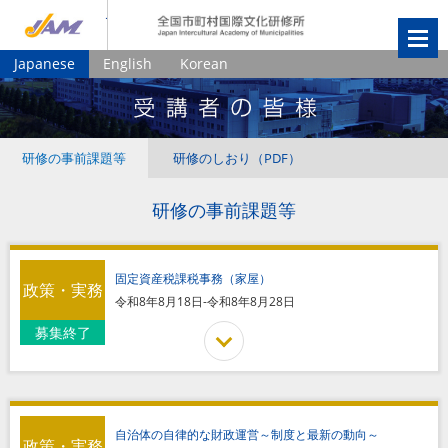
JIAM
全国市町村国
Japanese
English
Korean
研修の事前課題等
研修のしおり（PDF）
研修の事前課題等
固定資産税課税事務（家屋）
政策・実務
令和8年8月18日-令和8年8月28日
募集終了
自治体の自律的な財政運営～制度と最新の動向～
政策・実務