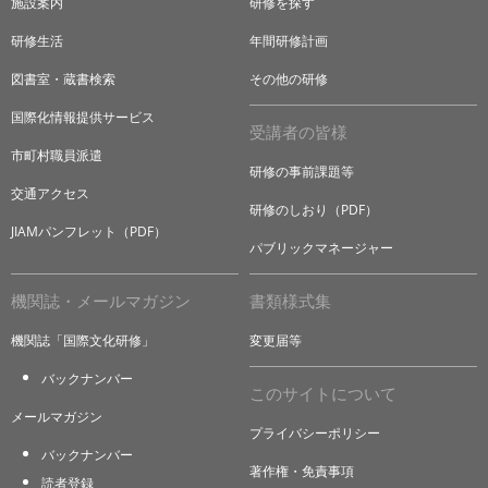
施設案内
研修を探す
研修生活
年間研修計画
図書室・蔵書検索
その他の研修
国際化情報提供サービス
受講者の皆様
市町村職員派遣
研修の事前課題等
交通アクセス
研修のしおり（PDF）
JIAMパンフレット（PDF）
パブリックマネージャー
機関誌・メールマガジン
書類様式集
機関誌「国際文化研修」
変更届等
バックナンバー
このサイトについて
メールマガジン
プライバシーポリシー
バックナンバー
著作権・免責事項
読者登録