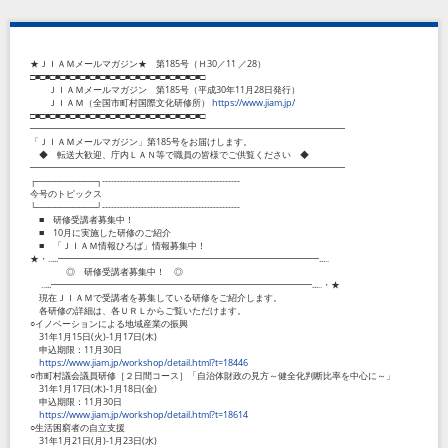
★ＪＩＡＭメールマガジン★ 第185号（Ｈ30／11 ／28）
□■□■□■□■□■□■□■□■□■□■□■□■□■□■□■□■□■□
ＪＩＡＭメールマガジン 第185号（平成30年11月28日発行）
ＪＩＡＭ（全国市町村国際文化研修所）
https://www.jiam.jp/
□■□■□■□■□■□■□■□■□■□■□■□■□■□■□■□■□■□
━━━━━━━━━━━━━━━━━━━━━━━━━━━━━━━━━━━
「ＪＩＡＭメールマガジン」第185号をお届けします。
◆ 転送大歓迎、庁内ＬＡＮ等で職員の皆様でご供覧ください ◆
━━━━━━━━━━━━━━━━━━━━━━━━━━━━━━━━━━━
┌──────────┐----------------------------------------------
今号のトピックス
└──────────┘----------------------------------------------
■ 研修受講者募集中！
■ 10月に実施した研修のご紹介
■ 「ＪＩＡＭ情報ひろば」情報募集中！
★・‥...━━━━━━━━━━━━━━━━━━━━━━━━━━━━━...‥
◎ 研修受講者募集中！ ◎
‥...━━━━━━━━━━━━━━━━━━━━━━━━━━━━━...‥・★
現在ＪＩＡＭで受講者を募集している研修をご紹介します。
各研修の詳細は、各ＵＲＬからご覧いただけます。
○イノベーションによる地域産業の振興
31年1月15日(火)-1月17日(木)
申込期限：11月30日
https://www.jiam.jp/workshop/detail.html?t=18446
○市町村議会議員研修［２日間コース］「自治体財政の見方～健全化判断比率を中心に～」
31年1月17日(木)-1月18日(金)
申込期限：11月30日
https://www.jiam.jp/workshop/detail.html?t=18614
○生活困窮者の自立支援
31年1月21日(月)-1月23日(水)