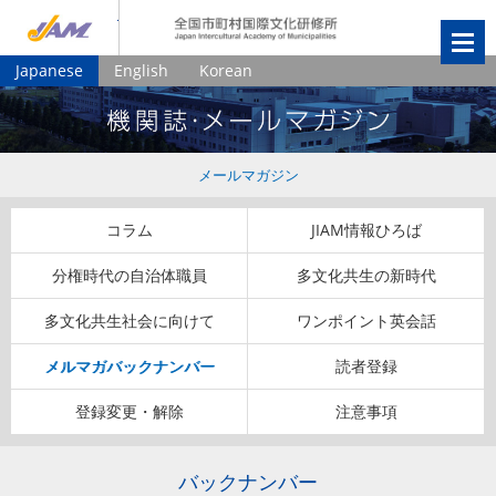
JIAM
全国市町村国
Japanese
English
Korean
メールマガジン
コラム
JIAM情報ひろば
分権時代の自治体職員
多文化共生の新時代
多文化共生社会に向けて
ワンポイント英会話
メルマガバックナンバー
読者登録
登録変更・解除
注意事項
バックナンバー