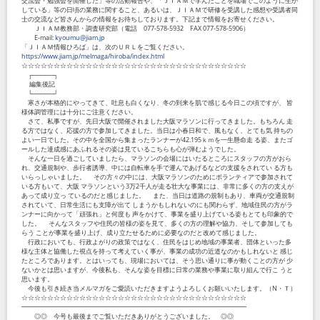
交流会・勉強会を開催した」等の活動報告や、「ＪＩＡＭで学んだことを職場でこのように生か
している」等の日頃の業務に関すること、あるいは、ＪＩＡＭで研修を受講した感想や受講者同
士の交流など皆さんからの情報をお待ちしております。下記まで情報をお寄せください。
ＪＩＡＭ教務部・調査研究部（電話 077-578-5932 FAX 077-578-5906）
E-mail:
kyoumu@jiam.jp
「ＪＩＡＭ情報ひろば」は、次のＵＲＬをご覧ください。
https://www.jiam.jp/melmaga/hiroba/index.html
☆☆☆☆☆☆☆☆☆☆☆☆☆☆☆☆☆☆☆☆☆☆☆☆☆☆☆☆☆☆☆☆☆☆☆
┌─────┐
編集後記
└─────┘
寒さが本格的にやってきて、吐息も白くなり、冬の到来を肌で感じる今日この頃ですが、 皆
様体調管理には十分にご注意ください。
さて、私事ですが、先日大阪で開催されました大阪マラソンに行ってきました。もちろん 走
る方ではなく、応援の方で参加してきました。当日は小春日和で、風もなく、とても気 持ちの
よい一日でした。その中を全国から集まったランナーが42.195ｋｍを一生懸命走 る姿、またゴ
ールした達成感にあふれるその姿は見ているこちらも心が弾むようでした。
そんな一日を過ごしていましたら、マラソンの会場にはいたるところにスタッフの方がおら
れ、交通規制や、歩行者誘導、中には自転車を手で運んであげるなどの支援をされてい る方も
いらっしゃいました。 その方々の中には、大阪マラソンのためにボランティアで参加されて
いる方もいて、大阪 マラソンという3万2千人が走る壮大な事業には、非常に多くの方の支えが
あって成り立っ ているのだと感じました。 また、当日は道路の規制もあり、車両が交通規制
されていて、日常生活にも支障が出て しまうかもしれないのにも関わらず、地域住民の方がラ
ンナーに向かって「頑張れ」と何度も 声をかけて、事業を盛り上げている姿もとても印象的で
した。 そんなスタッフや住民の皆様の姿を見て、多くの方の理解や協力、そして参加しても
らう ことが事業を盛り上げ、成り立たせるために必要なのだと改めて感じました。
行政においても、行政よがりの政策ではなく、住民をはじめ地域の事業者、団体といった多
様な主体と協働した視点を持って考えていく事が、事業の成功の近道なのかもしれないと 感じ
たところであります。とはいっても、現場においては、そう思い通りに事が動くことの方が 少
ないかとは思いますが、今後私も、そんな姿を目標に日常の業務や事業に取り組んで行こ うと
思います。
今後も引き続き当メルマガをご愛読いただきますようよろしくお願いいたします。（N・Ｔ）
☆☆☆☆☆☆☆☆☆☆☆☆☆☆☆☆☆☆☆☆☆☆☆☆☆☆☆☆☆☆☆☆☆☆☆
━━━━━━━━━━━━━━━━━━━━━━━━━━━━━━━━━━━
◎◎ 今号も最後までご覧いただきありがとうございました。 ◎◎