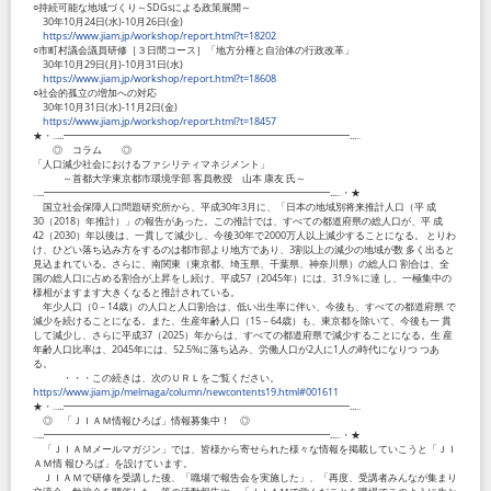
○持続可能な地域づくり～SDGsによる政策展開～
30年10月24日(水)-10月26日(金)
https://www.jiam.jp/workshop/report.html?t=18202
○市町村議会議員研修［３日間コース］「地方分権と自治体の行政改革」
30年10月29日(月)-10月31日(水)
https://www.jiam.jp/workshop/report.html?t=18608
○社会的孤立の増加への対応
30年10月31日(水)-11月2日(金)
https://www.jiam.jp/workshop/report.html?t=18457
★・‥...━━━━━━━━━━━━━━━━━━━━━━━━━━━━━...‥
◎ コラム ◎
「人口減少社会におけるファシリティマネジメント」
～首都大学東京都市環境学部 客員教授 山本 康友 氏～
‥...━━━━━━━━━━━━━━━━━━━━━━━━━━━━━...‥・★
国立社会保障人口問題研究所から、平成30年3月に、「日本の地域別将来推計人口（平 成
30（2018）年推計）」の報告があった。この推計では、すべての都道府県の総人口が、平 成
42（2030）年以後は、一貫して減少し、今後30年で2000万人以上減少することになる。 とりわ
け、ひどい落ち込み方をするのは都市部より地方であり、3割以上の減少の地域が数 多く出ると
見込まれている。さらに、南関東（東京都、埼玉県、千葉県、神奈川県）の総人口 割合は、全
国の総人口に占める割合が上昇をし続け、平成57（2045年）には、31.9％に達 し、一極集中の
様相がますます大きくなると推計されている。
年少人口（0－14歳）の人口と人口割合は、低い出生率に伴い、今後も、すべての都道府県 で
減少を続けることになる。また、生産年齢人口（15－64歳）も、東京都を除いて、今後も一 貫
して減少し、さらに平成37（2025）年からは、すべての都道府県で減少することになる。生 産
年齢人口比率は、2045年には、52.5%に落ち込み、労働人口が2人に1人の時代になりつ つあ
る。
・・・この続きは、次のＵＲＬをご覧ください。
https://www.jiam.jp/melmaga/column/newcontents19.html#001611
★・‥...━━━━━━━━━━━━━━━━━━━━━━━━━━━━━...‥
◎ 「ＪＩＡＭ情報ひろば」情報募集中！ ◎
‥...━━━━━━━━━━━━━━━━━━━━━━━━━━━━━...‥・★
「ＪＩＡＭメールマガジン」では、皆様から寄せられた様々な情報を掲載していこうと「ＪＩ
ＡＭ情 報ひろば」を設けています。
ＪＩＡＭで研修を受講した後、「職場で報告会を実施した」、「再度、受講者みんなが集まり