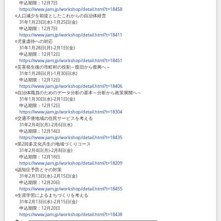
申込期限：12月7日
https://www.jiam.jp/workshop/detail.html?t=18458
○人口減少を前提としたこれからの自治体経営
31年1月23日(水)-1月25日(金)
申込期限：12月7日
https://www.jiam.jp/workshop/detail.html?t=18411
○児童虐待への対応
31年1月28日(月)-2月1日(金)
申込期限：12月12日
https://www.jiam.jp/workshop/detail.html?t=18451
○災害発生後の市町村の役割～復旧から復興へ～
31年1月28日(月)-1月30日(水)
申込期限：12月12日
https://www.jiam.jp/workshop/detail.html?t=18406
○自治体職員のためのデータ分析の基本～分析から政策展開へ～
31年1月30日(水)-2月1日(金)
申込期限：12月12日
https://www.jiam.jp/workshop/detail.html?t=18304
○交通不便地域の住民サービスを考える
31年2月4日(月)-2月6日(水)
申込期限：12月14日
https://www.jiam.jp/workshop/detail.html?t=18435
○第2回多文化共生の地域づくりコース
31年2月4日(月)-2月8日(金)
申込期限：12月18日
https://www.jiam.jp/workshop/detail.html?t=18209
○認知症予防とその対策
31年2月13日(水)-2月15日(金)
申込期限：12月20日
https://www.jiam.jp/workshop/detail.html?t=18455
○生涯学習によるまちづくりを考える
31年2月13日(水)-2月15日(金)
申込期限：12月20日
https://www.jiam.jp/workshop/detail.html?t=18438
★・‥...━━━━━━━━━━━━━━━━━━━━━━━━━━━━━...‥