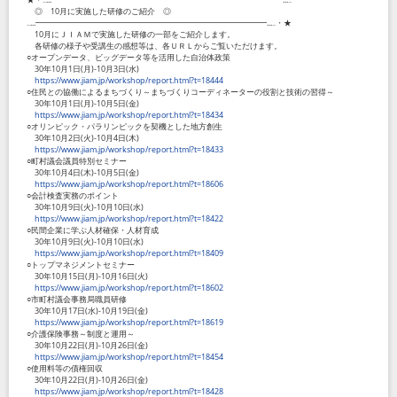
◎ 10月に実施した研修のご紹介 ◎
‥...━━━━━━━━━━━━━━━━━━━━━━━━━━━━━...‥・★
10月にＪＩＡＭで実施した研修の一部をご紹介します。
各研修の様子や受講生の感想等は、各ＵＲＬからご覧いただけます。
○オープンデータ、ビッグデータ等を活用した自治体政策
30年10月1日(月)-10月3日(水)
https://www.jiam.jp/workshop/report.html?t=18444
○住民との協働によるまちづくり～まちづくりコーディネーターの役割と技術の習得～
30年10月1日(月)-10月5日(金)
https://www.jiam.jp/workshop/report.html?t=18434
○オリンピック・パラリンピックを契機とした地方創生
30年10月2日(火)-10月4日(木)
https://www.jiam.jp/workshop/report.html?t=18433
○町村議会議員特別セミナー
30年10月4日(木)-10月5日(金)
https://www.jiam.jp/workshop/report.html?t=18606
○会計検査実務のポイント
30年10月9日(火)-10月10日(水)
https://www.jiam.jp/workshop/report.html?t=18422
○民間企業に学ぶ人材確保・人材育成
30年10月9日(火)-10月10日(水)
https://www.jiam.jp/workshop/report.html?t=18409
○トップマネジメントセミナー
30年10月15日(月)-10月16日(火)
https://www.jiam.jp/workshop/report.html?t=18602
○市町村議会事務局職員研修
30年10月17日(水)-10月19日(金)
https://www.jiam.jp/workshop/report.html?t=18619
○介護保険事務～制度と運用～
30年10月22日(月)-10月26日(金)
https://www.jiam.jp/workshop/report.html?t=18454
○使用料等の債権回収
30年10月22日(月)-10月26日(金)
https://www.jiam.jp/workshop/report.html?t=18428