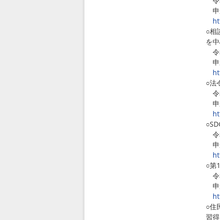
令和
申込
ht
○相
を中
令和
申込
ht
○法
令和
申込
ht
○S
令和
申込
ht
○第
令和
申込
ht
○住
習得