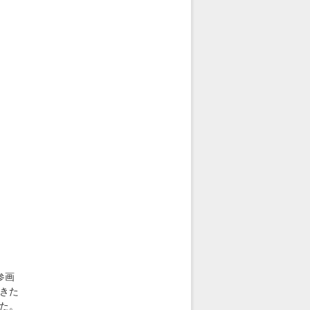
参画
きた
た。