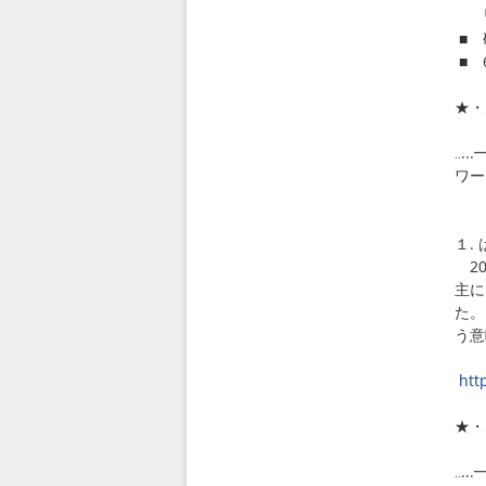
「ワ
■ 
■ 
★・
‥.
ワー
合
１.
20
主に
た。
う意
・
htt
★・
‥.