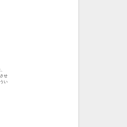
は、
させ
うい