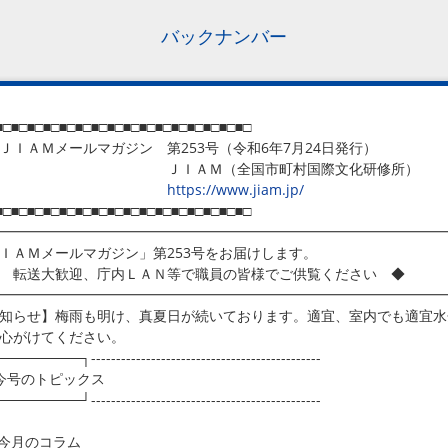
バックナンバー
■□■□■□■□■□■□■□■□■□■□■□■□■□■□■□■□
ＡＭメールマガジン 第253号（令和6年7月24日発行）
ＩＡＭ（全国市町村国際文化研修所）
https://www.jiam.jp/
■□■□■□■□■□■□■□■□■□■□■□■□■□■□■□■□
━━━━━━━━━━━━━━━━━━━━━━━━━━━━━━━━
ＩＡＭメールマガジン」第253号をお届けします。
転送大歓迎、庁内ＬＡＮ等で職員の皆様でご供覧ください ◆
━━━━━━━━━━━━━━━━━━━━━━━━━━━━━━━━
知らせ】梅雨も明け、真夏日が続いております。適宜、室内でも適宜水
心がけてください。
───────┐----------------------------------------------
号のトピックス
───────┘----------------------------------------------
今月のコラム