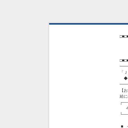
□■□
ＪＩ
Ｊ
□■□
━━
「Ｊ
◆ 
━━
【お
給に
┌───
今
└───
■ 