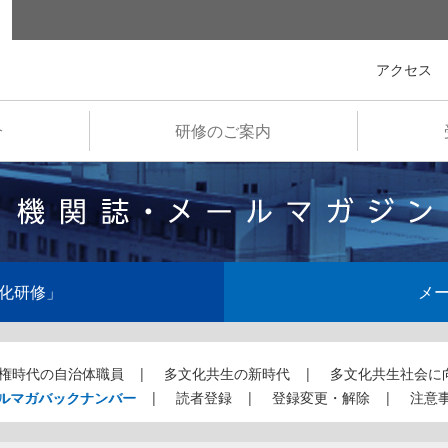
全国市町村国際文化研修所
アクセス
介
研修のご案内
化研修」
メ
権時代の自治体職員
多文化共生の新時代
多文化共生社会に
ルマガバックナンバー
読者登録
登録変更・解除
注意