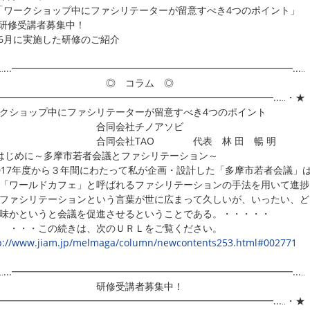
ークショップ中にファシリテーターが留意すべき4つのポイント」
研修受講者募集中！
6月に実施した研修のご紹介
‥...━━━━━━━━━━━━━━━━━━━━━━━━━━━━━...‥
◎ コラム ◎
..━━━━━━━━━━━━━━━━━━━━━━━━━━━━━...‥・★
クショップ中にファシリテーターが留意すべき4つのポイント
合同会社チノアソビ
同会社TAO 代表 林 田 暢 明
 はじめに～多摩市若者会議とファシリテーション～
17年度から３年間にわたって私が企画・設計した「多摩市若者会議」
「ワールドカフェ」と呼ばれるファシリテーションの手法を用いて進捗
ファシリテーションという言葉が世に広まって久しいが、いったい、ど
味かというと会議を促進させるということである。・・・・・
・・この続きは、次のＵＲＬをご覧ください。
p://www.jiam.jp/melmaga/column/newcontents253.html#002771
‥...━━━━━━━━━━━━━━━━━━━━━━━━━━━━━...‥
研修受講者募集中！
..━━━━━━━━━━━━━━━━━━━━━━━━━━━━━...‥・★