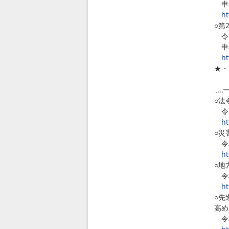
申込
ht
○第
令和
申込
ht
★・
6
‥.
○法
令和
ht
○災
令和
ht
○地
令和
ht
○先
高め
令和