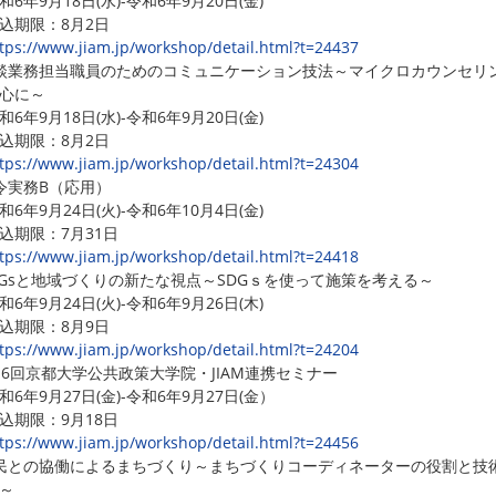
6年9月18日(水)-令和6年9月20日(金)
期限：8月2日
tps://www.jiam.jp/workshop/detail.html?t=24437
談業務担当職員のためのコミュニケーション技法～マイクロカウンセリ
心に～
6年9月18日(水)-令和6年9月20日(金)
期限：8月2日
tps://www.jiam.jp/workshop/detail.html?t=24304
令実務B（応用）
6年9月24日(火)-令和6年10月4日(金)
期限：7月31日
tps://www.jiam.jp/workshop/detail.html?t=24418
DGsと地域づくりの新たな視点～SDGｓを使って施策を考える～
6年9月24日(火)-令和6年9月26日(木)
期限：8月9日
tps://www.jiam.jp/workshop/detail.html?t=24204
16回京都大学公共政策大学院・JIAM連携セミナー
6年9月27日(金)-令和6年9月27日(金）
期限：9月18日
tps://www.jiam.jp/workshop/detail.html?t=24456
民との協働によるまちづくり～まちづくりコーディネーターの役割と技
～