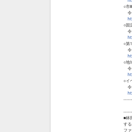
ht
○市
令和
ht
○固
令和
ht
○第
令和
ht
○地
令和
ht
○イ
令和
ht
-----
-----
■林
する
ファ