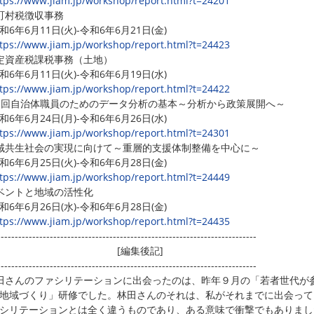
tps://www.jiam.jp/workshop/report.html?t=24201
町村税徴収事務
6年6月11日(火)-令和6年6月21日(金)
tps://www.jiam.jp/workshop/report.html?t=24423
定資産税課税事務（土地）
6年6月11日(火)-令和6年6月19日(水)
tps://www.jiam.jp/workshop/report.html?t=24422
1回自治体職員のためのデータ分析の基本～分析から政策展開へ～
6年6月24日(月)-令和6年6月26日(水)
tps://www.jiam.jp/workshop/report.html?t=24301
域共生社会の実現に向けて～重層的支援体制整備を中心に～
6年6月25日(火)-令和6年6月28日(金)
tps://www.jiam.jp/workshop/report.html?t=24449
ベントと地域の活性化
6年6月26日(水)-令和6年6月28日(金)
tps://www.jiam.jp/workshop/report.html?t=24435
--------------------------------------------------------------------------
[編集後記]
--------------------------------------------------------------------------
田さんのファシリテーションに出会ったのは、昨年９月の「若者世代が
地域づくり」研修でした。林田さんのそれは、私がそれまでに出会って
シリテーションとは全く違うものであり、ある意味で衝撃でもありまし