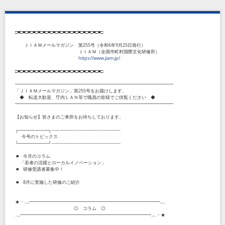
□■□■□■□■□■□■□■□■□■□■□■□■□■□■□■□■□■□
ＪＩＡＭメールマガジン 第
255
号（令和
6
年
9
月
25
日発行）
ＪＩＡＭ（全国市町村国際文化研修所）
https://www.jiam.jp/
□■□■□■□■□■□■□■□■□■□■□■□■□■□■□■□■□■□
━━━━━━━━━━━━━━━━━━━━━━━━━━━━━━━━━━━
「ＪＩＡＭメールマガジン」第
255
号をお届けします。
◆ 転送大歓迎、庁内ＬＡＮ等で職員の皆様でご供覧ください ◆
━━━━━━━━━━━━━━━━━━━━━━━━━━━━━━━━━━━
【お知らせ】皆さまのご来所をお待ちしております。
┌──────────┐
----------------------------------------------
今号のトピックス
└──────────┘
----------------------------------------------
■ 今月のコラム
「若者の活躍とローカルイノベーション」
■ 研修受講者募集中！
■
8
月に実施した研修のご紹介
★・‥...━━━━━━━━━━━━━━━━━━━━━━━━━━━━━...‥
◎ コラム ◎
‥...━━━━━━━━━━━━━━━━━━━━━━━━━━━━━...‥・★