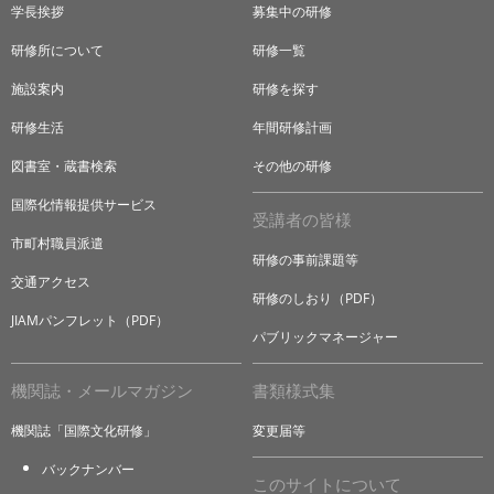
学長挨拶
募集中の研修
研修所について
研修一覧
施設案内
研修を探す
研修生活
年間研修計画
図書室・蔵書検索
その他の研修
国際化情報提供サービス
受講者の皆様
市町村職員派遣
研修の事前課題等
交通アクセス
研修のしおり（PDF）
JIAMパンフレット（PDF）
パブリックマネージャー
機関誌・メールマガジン
書類様式集
機関誌「国際文化研修」
変更届等
バックナンバー
このサイトについて