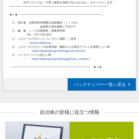
次号コラムでは「子育て家庭を地域で支えるために」をテーマとします。
━━━━━━━━━━━━━━━━━━━━━━━━━━━━━━━━━━━
★☆★ ━━━━━━━━━━━━━━━━━━━━━━━━━━━━━...‥
◎ 発行者 全国市町村国際文化研修所（ＪＩＡＭ）
滋賀県大津市唐崎二丁目
13-1
◎ 編 集 ＪＩＡＭ教務部・調査研究部
TEL
077-578-5932
◎ このメールマガジンについてのご感想・ご意見
・・・
kyoumu@jiam.jp
◎ このメールマガジンの読者登録・解除または受信アドレスを変更したい時
・・・
https://www.jiam.jp/melmaga/cancel.html
◎ バックナンバーを見たい時
・・・
https://www.jiam.jp/melmaga/back_number/
‥...━━━━━━━━━━━━━━━━━━━━━━━━━━━━ ★☆★
バックナンバー一覧へ戻る
自治体の皆様に役立つ情報