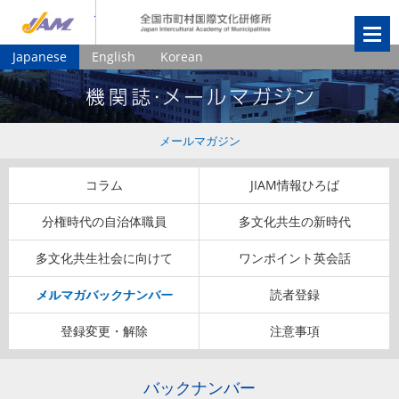
JIAM
全国市町村国
Japanese
English
Korean
メールマガジン
コラム
JIAM情報ひろば
分権時代の自治体職員
多文化共生の新時代
多文化共生社会に向けて
ワンポイント英会話
メルマガバックナンバー
読者登録
登録変更・解除
注意事項
バックナンバー