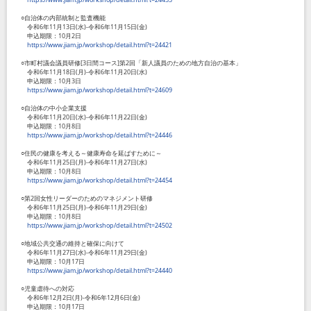
○自治体の内部統制と監査機能
令和
6
年
11
月
13
日
(
水
)-
令和
6
年
11
月
15
日
(
金
)
申込期限：
10
月
2
日
https://www.jiam.jp/workshop/detail.html?t=24421
○市町村議会議員研修
[3
日間コース
]
第
2
回「新人議員のための地方自治の基本」
令和
6
年
11
月
18
日
(
月
)-
令和
6
年
11
月
20
日
(
水
)
申込期限：
10
月
3
日
https://www.jiam.jp/workshop/detail.html?t=24609
○自治体の中小企業支援
令和
6
年
11
月
20
日
(
水
)-
令和
6
年
11
月
22
日
(
金
)
申込期限：
10
月
8
日
https://www.jiam.jp/workshop/detail.html?t=24446
○住民の健康を考える～健康寿命を延ばすために～
令和
6
年
11
月
25
日
(
月
)-
令和
6
年
11
月
27
日
(
水
)
申込期限：
10
月
8
日
https://www.jiam.jp/workshop/detail.html?t=24454
○第
2
回女性リーダーのためのマネジメント研修
令和
6
年
11
月
25
日
(
月
)-
令和
6
年
11
月
29
日
(
金
)
申込期限：
10
月
8
日
https://www.jiam.jp/workshop/detail.html?t=24502
○地域公共交通の維持と確保に向けて
令和
6
年
11
月
27
日
(
水
)-
令和
6
年
11
月
29
日
(
金
)
申込期限：
10
月
17
日
https://www.jiam.jp/workshop/detail.html?t=24440
○児童虐待への対応
令和
6
年
12
月
2
日
(
月
)-
令和
6
年
12
月
6
日
(
金
)
申込期限：
10
月
17
日