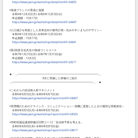
https://www.jiam.jp/workshop/detail.html?t=24455
○地域ブランドの育成と保護
令和
6
年
12
月
2
日
(
月
)-
令和
6
年
12
月
3
日
(
火
)
申込期限：
10
月
17
日
https://www.jiam.jp/workshop/detail.html?t=24447
○人口減少を前提とした未来志向の都市計画～住みやすいまちのデザイン～
令和
6
年
12
月
3
日
(
火
)-
令和
6
年
12
月
5
日
(
木
)
申込期限：
10
月
17
日
https://www.jiam.jp/workshop/detail.html?t=24441
○第
2
回多文化共生の地域づくりコース
令和
7
年
1
月
27
日
(
月
)-
令和
7
年
1
月
31
日
(
金
)
申込期限：
12
月
2
日
https://www.jiam.jp/workshop/detail.html?t=24211
★・‥...━━━━━━━━━━━━━━━━━━━━━━━━━━━━━...‥
8
月に実施した研修のご紹介
‥...━━━━━━━━━━━━━━━━━━━━━━━━━━━━━...‥・★
○これからの自治体人材マネジメント
令和
6
年
8
月
5
日
(
月
)-
令和
6
年
8
月
7
日
(
水
)
https://www.jiam.jp/workshop/report.html?t=24407
○管理職のためのクライシス・コミュニケーション～危機に直面したときの適切な情報発信～
令和
6
年
8
月
5
日
(
月
)-
令和
6
年
8
月
7
日
(
水
)
https://www.jiam.jp/workshop/report.html?t=24503
○市町村議会議員研修
[2
日間コース
]
「自治体予算を考える」
令和
6
年
8
月
8
日
(
木
)-
令和
6
年
8
月
9
日
(
金
)
https://www.jiam.jp/workshop/report.html?t=24617