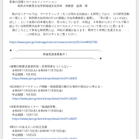
若者の活躍とローカルイノベーション
秋田大学教育文化学部地域文化学科 准教授 益満 環
私のゼミナールでは、マーケティング（モノが売れる仕組み）を研究しており、その研究活動
の一環として、秋田県大仙市内の
5
つの酒蔵と大仙市農林部と連携し、「宵の星々（よいのほし
ぼし）」という名前の日本酒を造り、売り出しています。今回は、４年前からゼミナールで取り
組んでいる秋田県大仙市での酒造りとローカルイノベーションについて述べたいと思います。
酒どころとして有名な秋田県には、
34
社の酒蔵があります。県内で１年間に生産される・・・
・・・この続きは、次のＵＲＬをご覧ください。
https://www.jiam.jp/melmaga/column/newcontents255.html#002785
★・‥...━━━━━━━━━━━━━━━━━━━━━━━━━━━━━...‥
研修受講者募集中！
‥...━━━━━━━━━━━━━━━━━━━━━━━━━━━━━...‥・★
○避難行動要支援者対策～災害弱者をつくらない～
令和
6
年
11
月
5
日
(
火
)-
令和
6
年
11
月
7
日
(
木
)
申込期限：
9
月
30
日
https://www.jiam.jp/workshop/detail.html?t=24403
○自治体のマーケティング戦略～地域資源の魅力を海外の視点から考える～
令和
6
年
11
月
6
日
(
水
)-
令和
6
年
11
月
8
日
(
金
)
申込期限：
9
月
30
日
https://www.jiam.jp/workshop/detail.html?t=24205
○市町村長特別セミナー「地域経営塾」
令和
6
年
11
月
7
日
(
木
)-
令和
6
年
11
月
8
日
(
金
)
申込期限：
10
月
11
日
https://www.jiam.jp/workshop/detail.html?t=24607
○障がいのある人への自立支援
令和
6
年
11
月
11
日
(
月
)-
令和
6
年
11
月
15
日
(
金
)
申込期限：
10
月
2
日
https://www.jiam.jp/workshop/detail.html?t=24453