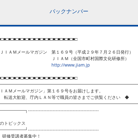
バックナンバー
■□■□■□■□■□■□■□■□■□■□■□■□■□■□■□■□
ＩＡＭメールマガジン 第１６９号（平成２９年７月２６日発行）
ＩＡＭ（全国市町村国際文化研修所）
http://www.jiam.jp
■□■□■□■□■□■□■□■□■□■□■□■□■□■□■□■□
━━━━━━━━━━━━━━━━━━━━━━━━━━━━━━━━
ＩＡＭメールマガジン」第１６９号をお届けします。
転送大歓迎、庁内ＬＡＮ等で職員の皆さまでご供覧ください ◆
━━━━━━━━━━━━━━━━━━━━━━━━━━━━━━━━
───────┐----------------------------------------------
のトピックス
───────┘----------------------------------------------
 研修受講者募集中！