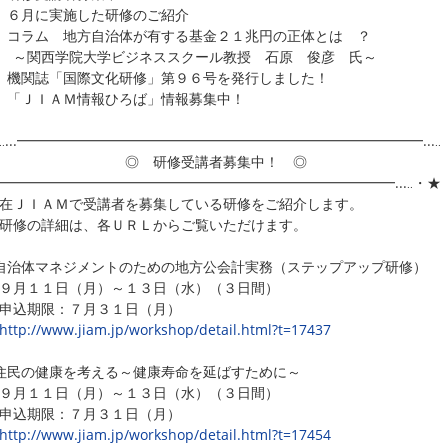
 ６月に実施した研修のご紹介
コラム 地方自治体が有する基金２１兆円の正体とは ？
関西学院大学ビジネススクール教授 石原 俊彦 氏～
機関誌「国際文化研修」第９６号を発行しました！
「ＪＩＡＭ情報ひろば」情報募集中！
‥...━━━━━━━━━━━━━━━━━━━━━━━━━━━━━...‥
 研修受講者募集中！ ◎
..━━━━━━━━━━━━━━━━━━━━━━━━━━━━━...‥・★
在ＪＩＡＭで受講者を募集している研修をご紹介します。
研修の詳細は、各ＵＲＬからご覧いただけます。
治体マネジメントのための地方公会計実務（ステップアップ研修）
月１１日（月）～１３日（水）（３日間）
込期限：７月３１日（月）
http://www.jiam.jp/workshop/detail.html?t=17437
民の健康を考える～健康寿命を延ばすために～
月１１日（月）～１３日（水）（３日間）
込期限：７月３１日（月）
http://www.jiam.jp/workshop/detail.html?t=17454