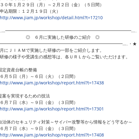
０年１月２９日（月）～２月２日（金）（５日間）
込期限：１２月１９日（火）
http://www.jiam.jp/workshop/detail.html?t=17210
‥...━━━━━━━━━━━━━━━━━━━━━━━━━━━━━...‥
 ６月に実施した研修のご紹介 ◎
..━━━━━━━━━━━━━━━━━━━━━━━━━━━━━...‥・★
月にＪＩＡＭで実施した研修の一部をご紹介します。
修の様子や受講生の感想等は、各ＵＲＬからご覧いただけます。
固定資産台帳の整備
月５日（月）～６日（火）（２日間）
http://www.jiam.jp/workshop/report.html?t=17438
提案を実現するための技法
月７日（水）～９日（金）（３日間）
http://www.jiam.jp/workshop/report.html?t=17301
治体のセキュリティ対策～サイバー攻撃等から情報をどう守るか～
月７日（水）～９日（金）（３日間）
http://www.jiam.jp/workshop/report.html?t=17408