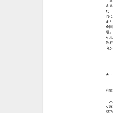
安倍
金見
た。
円に
まと
全国
場」
それ
政府
向か
・
★・
◎
‥.
和歌
人口
が厳
成功