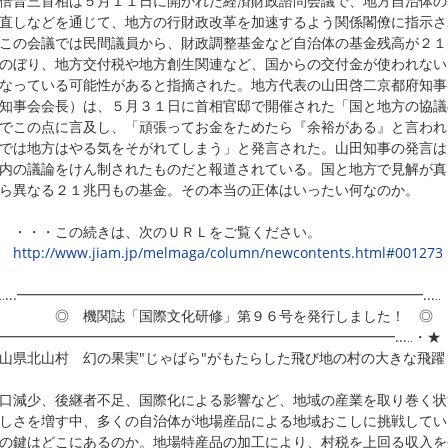
晋三首相は５月１１日に開かれた経済財政諮問会議で、地方自治体の
直しなどを通じて、地方の行財政改革を加速するよう関係閣僚に指示さ
この会議では民間議員から、財政調整基金など自治体の基金残高が２１
のぼり、地方交付税や地方創生関連など、国からの交付金が使われない
なっている可能性があると指摘された。地方代表の山田啓二京都府知事
知事会会長）は、５月３１日に首相官邸で開催された「国と地方の協議
でこの点に言及し、「頑張ってお金をためたら『余裕がある』と言われ
では地方はやる気をそがれてしまう」と発言された。山田知事の発言は
内の議論をけん制されたものだと報道されている。国と地方で見解が真
ら異なる２１兆円もの基金。その本当の正体はいったい何なのか。
・・この続きは、次のＵＲＬをご覧ください。
http://www.jiam.jp/melmaga/column/newcontents.html#001273
‥...━━━━━━━━━━━━━━━━━━━━━━━━━━━━━...‥
 機関誌「国際文化研修」第９６号を発行しました！ ◎
..━━━━━━━━━━━━━━━━━━━━━━━━━━━━━...‥・★
山県北山村 幻の果実"じゃばら"がもたらした飛び地の村の大きな飛躍
減少、後継者不足、国際化による影響など、地域の産業を取り巻く状
しさを増す中、多くの自治体が地場産品による地域おこしに挑戦してい
の鍵はどこにあるのか。地場特産品の加工により、村税を上回る収入を