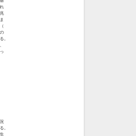
基
れ
兆
ま
（
の
る。
、
っ
況
る。
生