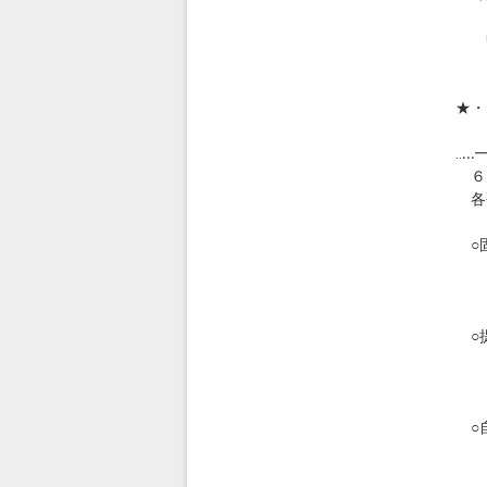
３
申
★・
◎
‥.
６
各研
○
６
○
６
○自
６