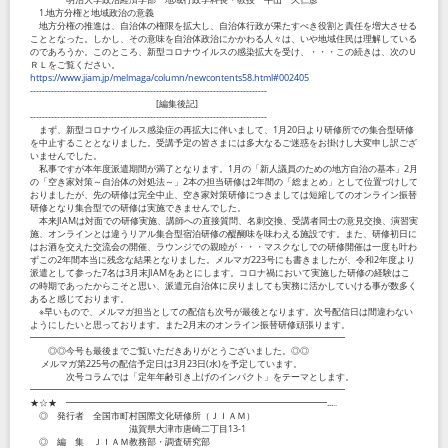
1.地方分権と地域政治の意義
地方分権の推進は、自治体の権限を拡大し、自治体行政が果たすべき役割と責任を増大させる
こととなった。しかし、その意味を自治体政治にかかわる人々は、いや地域住民は理解している
のであろうか。このところ、新型コロナウイルスの感染拡大を受け、・・・この続きは、次のＵ
ＲＬをご覧ください。
https://www.jiam.jp/melmaga/column/newcontents58.html#002405
-------------------------------------------------------------------------------
[編集後記]
-------------------------------------------------------------------------------
まず、新型コロナウイルス感染症の再拡大に伴いまして、1月20日より研修所での集合型研修
を中止することとなりました。受講予定の皆さまには多大なるご迷惑をお掛けし大変申し訳ござ
いませんでした。
私事ですが本年度派遣期間が満了となります。1月の「新人議員のための地方自治の基本」2月
の「空き家対策～自治体の対処法～」2本の担当研修は2年間の「総まとめ」として位置づけして
おりましたが、先の研修は完全中止、空き家対策研修につきましては短縮してのオンライン振替
研修となり集合型での研修は実施できませんでした。
本来JIAMは対面での研修実施、講師への直接質問、名刺交換、受講者同士の意見交換、演習実
施、オンラインとは違うリアル集合型宿泊研修の醍醐味を味わえる施設です。また、研修初日に
はお酒を交えた交流会の開催、ラウンジでの親睦が・・・マスクなしでの研修開催は一度も叶わ
ずこの2年間本当に残念な結果となりました。メルマガ223号にも書きましたが、令和2年度より
派遣として参った7名は3月末JIAMをあとにします。コロナ禍において実施した研修の経験はこ
の時期であったからこそと思い、派遣元自治体に戻りましても実務に活かしていける事が数多く
あると感じております。
※早いもので、メルマガ担当としての配信も次号が最後となります。次号配信日は間違わない
ようにしたいと思っております。また2月末のオンライン振替研修頑張ります。
━━━━━━━━━━━━━━━━━━━━━━━━━━━━━━━━━━━
◎◎今号も最後までご覧いただきありがとうございました。◎◎
メルマガ第225号の配信予定日は3月23日(水)を予定しています。
次号コラムでは「定年年齢引き上げのインパクト」をテーマとします。
━━━━━━━━━━━━━━━━━━━━━━━━━━━━━━━━━━━
★☆★ ━━━━━━━━━━━━━━━━━━━━━━━━━━━━━...‥
◎ 発行者 全国市町村国際文化研修所（ＪＩＡＭ）
滋賀県大津市唐崎二丁目13-1
◎ 編 集 ＪＩＡＭ教務部・調査研究部