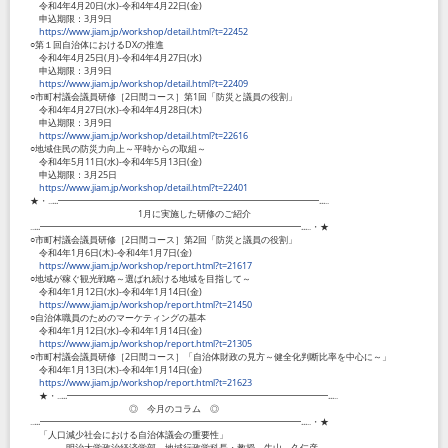
令和4年4月20日(水)-令和4年4月22日(金)
申込期限：3月9日
https://www.jiam.jp/workshop/detail.html?t=22452
○第１回自治体におけるDXの推進
令和4年4月25日(月)-令和4年4月27日(水)
申込期限：3月9日
https://www.jiam.jp/workshop/detail.html?t=22409
○市町村議会議員研修［2日間コース］第1回「防災と議員の役割」
令和4年4月27日(水)-令和4年4月28日(木)
申込期限：3月9日
https://www.jiam.jp/workshop/detail.html?t=22616
○地域住民の防災力向上～平時からの取組～
令和4年5月11日(水)-令和4年5月13日(金)
申込期限：3月25日
https://www.jiam.jp/workshop/detail.html?t=22401
★・‥...━━━━━━━━━━━━━━━━━━━━━━━━━━━━━...‥
1月に実施した研修のご紹介
‥...━━━━━━━━━━━━━━━━━━━━━━━━━━━━━...‥・★
○市町村議会議員研修［2日間コース］第2回「防災と議員の役割」
令和4年1月6日(木)-令和4年1月7日(金)
https://www.jiam.jp/workshop/report.html?t=21617
○地域が稼ぐ観光戦略～選ばれ続ける地域を目指して～
令和4年1月12日(水)-令和4年1月14日(金)
https://www.jiam.jp/workshop/report.html?t=21450
○自治体職員のためのマーケティングの基本
令和4年1月12日(水)-令和4年1月14日(金)
https://www.jiam.jp/workshop/report.html?t=21305
○市町村議会議員研修［2日間コース］「自治体財政の見方～健全化判断比率を中心に～」
令和4年1月13日(木)-令和4年1月14日(金)
https://www.jiam.jp/workshop/report.html?t=21623
★・‥...━━━━━━━━━━━━━━━━━━━━━━━━━━━━━...‥
◎ 今月のコラム ◎
‥...━━━━━━━━━━━━━━━━━━━━━━━━━━━━━...‥・★
「人口減少社会における自治体議会の重要性」
明治大学政治経済学部 地域行政学科長・教授 牛山 久仁彦