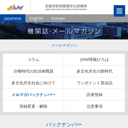
JIAM
全国市町村国
Japanese
English
Korean
メールマガジン
コラム
JIAM情報ひろば
分権時代の自治体職員
多文化共生の新時代
多文化共生社会に向けて
ワンポイント英会話
メルマガバックナンバー
読者登録
登録変更・解除
注意事項
バックナンバー