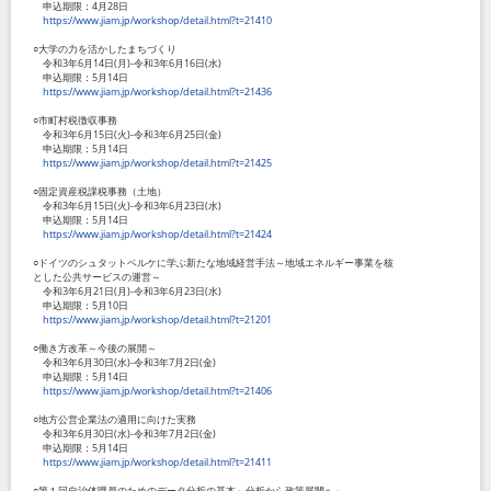
申込期限：4月28日
https://www.jiam.jp/workshop/detail.html?t=21410
○大学の力を活かしたまちづくり
令和3年6月14日(月)-令和3年6月16日(水)
申込期限：5月14日
https://www.jiam.jp/workshop/detail.html?t=21436
○市町村税徴収事務
令和3年6月15日(火)-令和3年6月25日(金)
申込期限：5月14日
https://www.jiam.jp/workshop/detail.html?t=21425
○固定資産税課税事務（土地）
令和3年6月15日(火)-令和3年6月23日(水)
申込期限：5月14日
https://www.jiam.jp/workshop/detail.html?t=21424
○ドイツのシュタットベルケに学ぶ新たな地域経営手法～地域エネルギー事業を核
とした公共サービスの運営～
令和3年6月21日(月)-令和3年6月23日(水)
申込期限：5月10日
https://www.jiam.jp/workshop/detail.html?t=21201
○働き方改革～今後の展開～
令和3年6月30日(水)-令和3年7月2日(金)
申込期限：5月14日
https://www.jiam.jp/workshop/detail.html?t=21406
○地方公営企業法の適用に向けた実務
令和3年6月30日(水)-令和3年7月2日(金)
申込期限：5月14日
https://www.jiam.jp/workshop/detail.html?t=21411
○第１回自治体職員のためのデータ分析の基本～分析から政策展開へ～