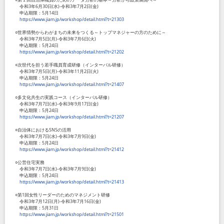
令和3年6月30日(水)-令和3年7月2日(金)
申込期限：5月14日
https://www.jiam.jp/workshop/detail.html?t=21303
○世界情勢からわがまちの未来をつくる～トップマネジャーの方のために～
令和3年7月5日(月)-令和3年7月6日(火)
申込期限：5月24日
https://www.jiam.jp/workshop/detail.html?t=21202
○次世代を担う若手職員育成研修（インターバル研修）
令和3年7月5日(月)-令和3年11月2日(火)
申込期限：5月24日
https://www.jiam.jp/workshop/detail.html?t=21407
○多文化共生の実践コース（インターバル研修）
令和3年7月7日(水)-令和3年9月17日(金)
申込期限：5月24日
https://www.jiam.jp/workshop/detail.html?t=21207
○自治体におけるSNSの活用
令和3年7月7日(水)-令和3年7月9日(金)
申込期限：5月24日
https://www.jiam.jp/workshop/detail.html?t=21412
○公営住宅実務
令和3年7月7日(水)-令和3年7月9日(金)
申込期限：5月24日
https://www.jiam.jp/workshop/detail.html?t=21413
○第1回女性リーダーのためのマネジメント研修
令和3年7月12日(月)-令和3年7月16日(金)
申込期限：5月31日
https://www.jiam.jp/workshop/detail.html?t=21501