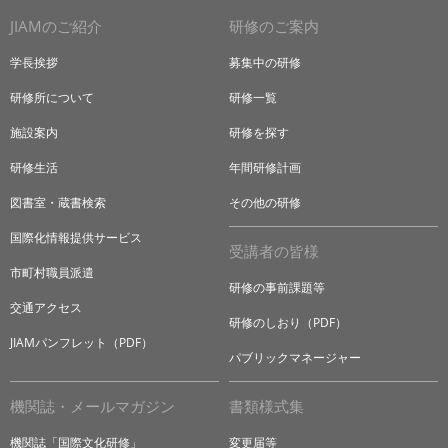
JIAMのご紹介
研修のご案内
学長挨拶
募集中の研修
研修所について
研修一覧
施設案内
研修を探す
研修生活
年間研修計画
図書室・蔵書検索
その他の研修
国際化情報提供サービス
受講者の皆様
市町村職員派遣
研修の事前課題等
交通アクセス
研修のしおり（PDF）
JIAMパンフレット（PDF）
パブリックマネージャー
機関誌・メールマガジン
書類様式集
機関誌「国際文化研修」
変更届等