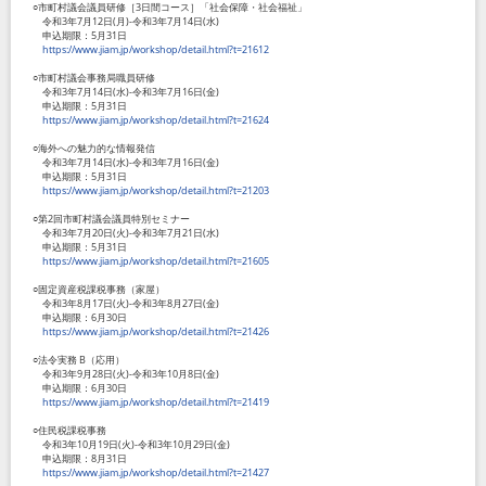
○市町村議会議員研修［3日間コース］「社会保障・社会福祉」
令和3年7月12日(月)-令和3年7月14日(水)
申込期限：5月31日
https://www.jiam.jp/workshop/detail.html?t=21612
○市町村議会事務局職員研修
令和3年7月14日(水)-令和3年7月16日(金)
申込期限：5月31日
https://www.jiam.jp/workshop/detail.html?t=21624
○海外への魅力的な情報発信
令和3年7月14日(水)-令和3年7月16日(金)
申込期限：5月31日
https://www.jiam.jp/workshop/detail.html?t=21203
○第2回市町村議会議員特別セミナー
令和3年7月20日(火)-令和3年7月21日(水)
申込期限：5月31日
https://www.jiam.jp/workshop/detail.html?t=21605
○固定資産税課税事務（家屋）
令和3年8月17日(火)-令和3年8月27日(金)
申込期限：6月30日
https://www.jiam.jp/workshop/detail.html?t=21426
○法令実務 B（応用）
令和3年9月28日(火)-令和3年10月8日(金)
申込期限：6月30日
https://www.jiam.jp/workshop/detail.html?t=21419
○住民税課税事務
令和3年10月19日(火)-令和3年10月29日(金)
申込期限：8月31日
https://www.jiam.jp/workshop/detail.html?t=21427