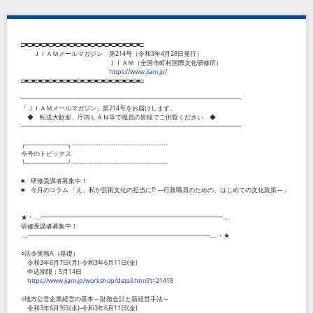
□■□■□■□■□■□■□■□■□■□■□■□■□■□■□■□■□■□
ＪＩＡＭメールマガジン 第214号（令和3年4月28日発行）
ＪＩＡＭ（全国市町村国際文化研修所）
https://www.jiam.jp/
□■□■□■□■□■□■□■□■□■□■□■□■□■□■□■□■□■□
━━━━━━━━━━━━━━━━━━━━━━━━━━━━━━━━━━━
「ＪＩＡＭメールマガジン」第214号をお届けします。
◆ 転送大歓迎、庁内ＬＡＮ等で職員の皆様でご供覧ください ◆
━━━━━━━━━━━━━━━━━━━━━━━━━━━━━━━━━━━
┌──────────┐----------------------------------------------
今号のトピックス
└──────────┘----------------------------------------------
■ 研修受講者募集中！
■ 今月のコラム 「え、私が芸術文化の担当に!? ―行政職員のための、はじめての文化政策―」
★・‥...━━━━━━━━━━━━━━━━━━━━━━━━━━━━━...‥
研修受講者募集中！
‥...━━━━━━━━━━━━━━━━━━━━━━━━━━━━━...‥・★
○法令実務A（基礎）
令和3年6月7日(月)-令和3年6月11日(金)
申込期限：5月14日
https://www.jiam.jp/workshop/detail.html?t=21418
○地方公営企業経営の基本～財務会計と新経営手法～
令和3年6月9日(水)-令和3年6月11日(金)