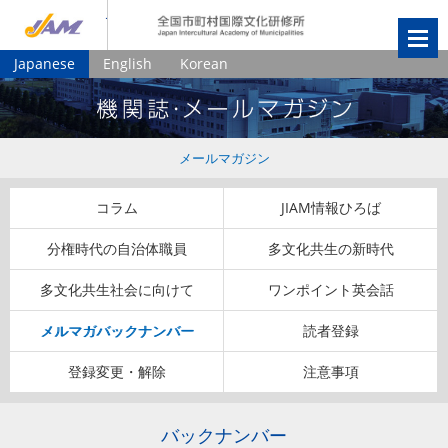
JIAM
全国市町村国
Japanese
English
Korean
メールマガジン
コラム
JIAM情報ひろば
分権時代の自治体職員
多文化共生の新時代
多文化共生社会に向けて
ワンポイント英会話
メルマガバックナンバー
読者登録
登録変更・解除
注意事項
バックナンバー