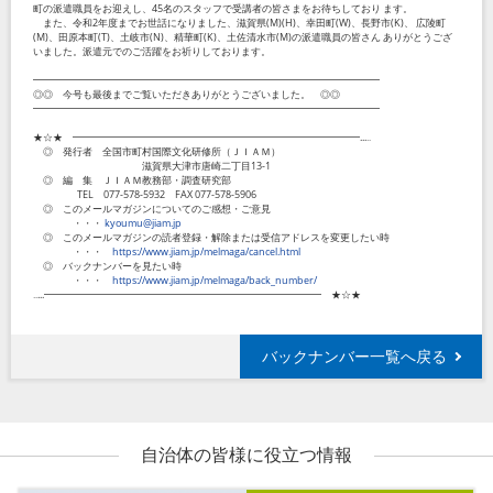
町の派遣職員をお迎えし、45名のスタッフで受講者の皆さまをお待ちしており ます。
また、令和2年度までお世話になりました、滋賀県(M)(H)、幸田町(W)、長野市(K)、 広陵町
(M)、田原本町(T)、土岐市(N)、精華町(K)、土佐清水市(M)の派遣職員の皆さん ありがとうござ
いました。派遣元でのご活躍をお祈りしております。
━━━━━━━━━━━━━━━━━━━━━━━━━━━━━━━━━━━
◎◎ 今号も最後までご覧いただきありがとうございました。 ◎◎
━━━━━━━━━━━━━━━━━━━━━━━━━━━━━━━━━━━
★☆★ ━━━━━━━━━━━━━━━━━━━━━━━━━━━━━...‥
◎ 発行者 全国市町村国際文化研修所（ＪＩＡＭ）
滋賀県大津市唐崎二丁目13-1
◎ 編 集 ＪＩＡＭ教務部・調査研究部
TEL 077-578-5932 FAX 077-578-5906
◎ このメールマガジンについてのご感想・ご意見
・・・
kyoumu@jiam.jp
◎ このメールマガジンの読者登録・解除または受信アドレスを変更したい時
・・・
https://www.jiam.jp/melmaga/cancel.html
◎ バックナンバーを見たい時
・・・
https://www.jiam.jp/melmaga/back_number/
‥...━━━━━━━━━━━━━━━━━━━━━━━━━━━━ ★☆★
バックナンバー一覧へ戻る
自治体の皆様に役立つ情報