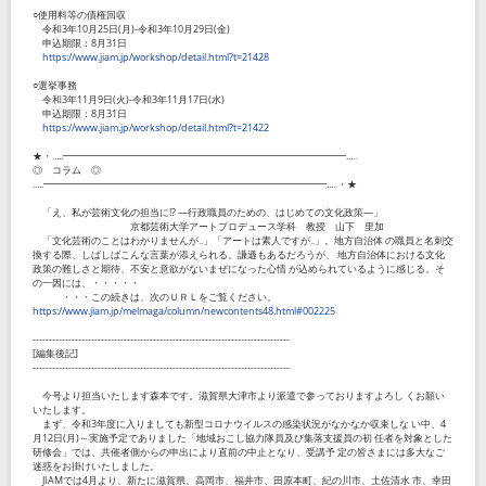
○使用料等の債権回収
令和3年10月25日(月)-令和3年10月29日(金)
申込期限：8月31日
https://www.jiam.jp/workshop/detail.html?t=21428
○選挙事務
令和3年11月9日(火)-令和3年11月17日(水)
申込期限：8月31日
https://www.jiam.jp/workshop/detail.html?t=21422
★・‥...━━━━━━━━━━━━━━━━━━━━━━━━━━━━━...‥
◎ コラム ◎
‥...━━━━━━━━━━━━━━━━━━━━━━━━━━━━━...‥・★
「え、私が芸術文化の担当に!? ―行政職員のための、はじめての文化政策―」
京都芸術大学アートプロデュース学科 教授 山下 里加
「文化芸術のことはわかりませんが‥」「アートは素人ですが‥」。地方自治体 の職員と名刺交
換する際、しばしばこんな言葉が添えられる。謙遜もあるだろうが、 地方自治体における文化
政策の難しさと期待、不安と意欲がないまぜになった心情 が込められているように感じる。そ
の一因には、・・・・・
・・・この続きは、次のＵＲＬをご覧ください。
https://www.jiam.jp/melmaga/column/newcontents48.html#002225
-------------------------------------------------------------------------------
[編集後記]
-------------------------------------------------------------------------------
今号より担当いたします森本です。滋賀県大津市より派遣で参っておりますよろし くお願い
いたします。
まず、令和3年度に入りましても新型コロナウイルスの感染状況がなかなか収束しな い中、4
月12日(月)～実施予定でありました「地域おこし協力隊員及び集落支援員の初 任者を対象とした
研修会」では、共催者側からの申出により直前の中止となり、受講予 定の皆さまには多大なご
迷惑をお掛けいたしました。
JIAMでは4月より、新たに滋賀県、高岡市、福井市、田原本町、紀の川市、土佐清水 市、幸田