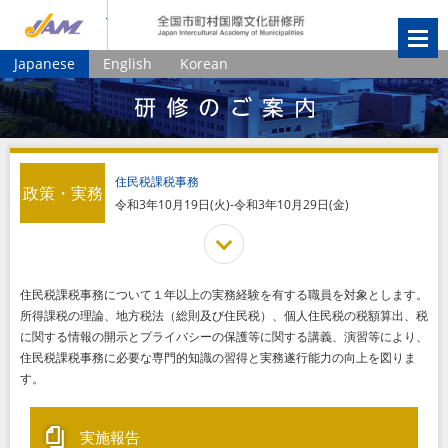
JIAM
全国市町村国
Japanese
English
Korean
住民税課税事務
政策・実務
令和3年10月19日(火)-令和3年10月29日(金)
住民税課税事務について１年以上の実務経験を有する職員を対象とします。
所得課税の理論、地方税法（総則及び住民税）、個人住民税の税額算出、税
に関する情報の開示とプライバシーの保護等に関する講義、演習等により、
住民税課税事務に必要な専門的知識の習得と実務遂行能力の向上を図りま
す。
実施報告