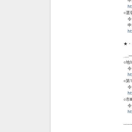
申込
ht
○選
令和
申込
ht
★・
４
‥.
○地
令和
ht
○第
令和
ht
○市
令和
ht
-----