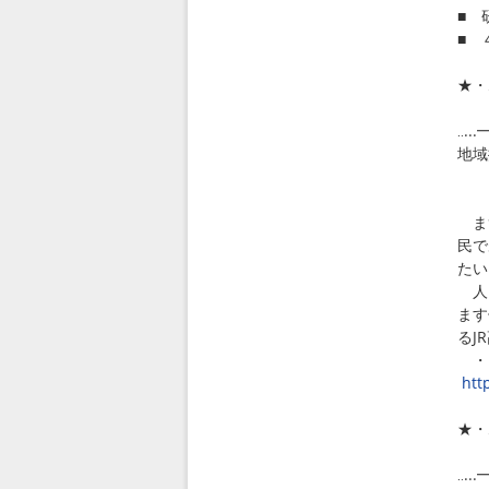
■ 
■ 
★・
‥.
地域
関
まず
民で
たい
人口
ます
るJ
・
htt
★・
‥.