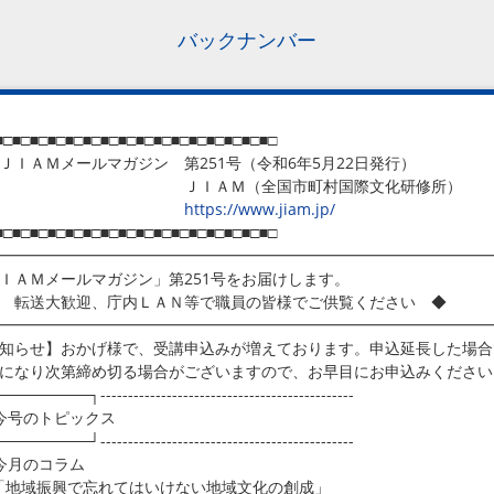
バックナンバー
■□■□■□■□■□■□■□■□■□■□■□■□■□■□■□■□
ＡＭメールマガジン 第251号（令和6年5月22日発行）
ＩＡＭ（全国市町村国際文化研修所）
https://www.jiam.jp/
■□■□■□■□■□■□■□■□■□■□■□■□■□■□■□■□
━━━━━━━━━━━━━━━━━━━━━━━━━━━━━━━━
ＩＡＭメールマガジン」第251号をお届けします。
転送大歓迎、庁内ＬＡＮ等で職員の皆様でご供覧ください ◆
━━━━━━━━━━━━━━━━━━━━━━━━━━━━━━━━
知らせ】おかげ様で、受講申込みが増えております。申込延長した場合
になり次第締め切る場合がございますので、お早目にお申込みください
───────┐----------------------------------------------
号のトピックス
───────┘----------------------------------------------
今月のコラム
地域振興で忘れてはいけない地域文化の創成」