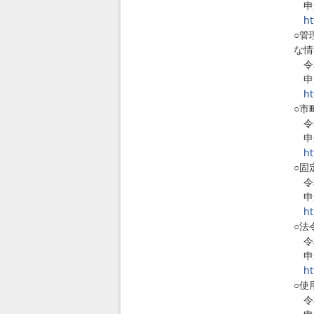
申込
ht
○管
な情
令和
申込
ht
○市
令和
申込
ht
○固
令和
申込
ht
○法
令和
申込
ht
○使
令和