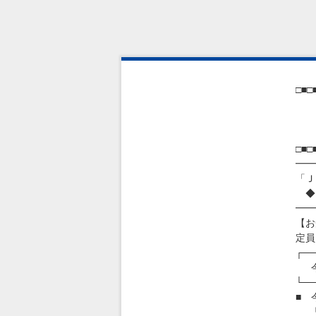
□■□
ＪＩ
Ｊ
□■□
━━
「Ｊ
◆ 
━━
【お
定員
┌───
今
└───
■ 
「