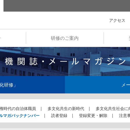
全国市町村国際文化研修所
アクセス
介
研修のご案内
化研修」
メ
権時代の自治体職員
多文化共生の新時代
多文化共生社会に
ルマガバックナンバー
読者登録
登録変更・解除
注意