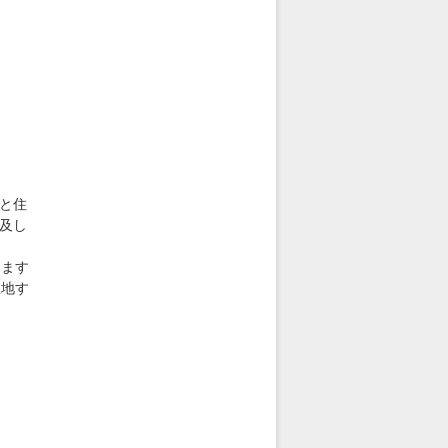
と住
及し
、ます
立地す