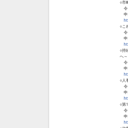
○市
令和
申込
ht
○こ
令和
申込
ht
○持
へ～
令和
申込
ht
○人
令和
申込
ht
○第
令和
申込
ht