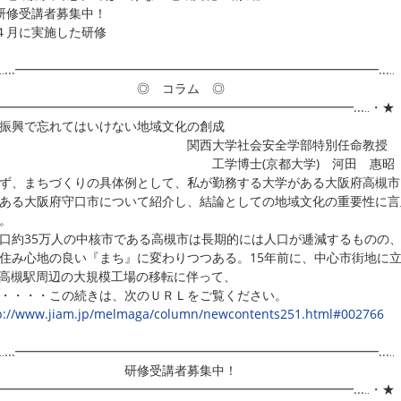
研修受講者募集中！
４月に実施した研修
‥...━━━━━━━━━━━━━━━━━━━━━━━━━━━━━...‥
◎ コラム ◎
..━━━━━━━━━━━━━━━━━━━━━━━━━━━━━...‥・★
振興で忘れてはいけない地域文化の創成
西大学社会安全学部特別任命教授
工学博士(京都大学) 河田 惠昭
、まちづくりの具体例として、私が勤務する大学がある大阪府高槻市
ある大阪府守口市について紹介し、結論としての地域文化の重要性に言
。
約35万人の中核市である高槻市は長期的には人口が逓減するものの
住み心地の良い『まち』に変わりつつある。15年前に、中心市街地に
R高槻駅周辺の大規模工場の移転に伴って、
・・・・この続きは、次のＵＲＬをご覧ください。
p://www.jiam.jp/melmaga/column/newcontents251.html#002766
‥...━━━━━━━━━━━━━━━━━━━━━━━━━━━━━...‥
研修受講者募集中！
..━━━━━━━━━━━━━━━━━━━━━━━━━━━━━...‥・★