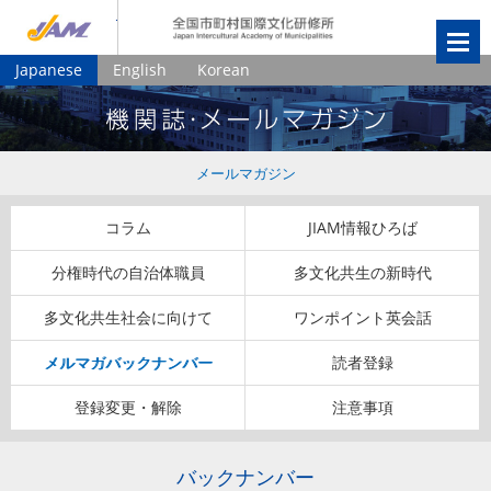
JIAM
全国市町村国
Japanese
English
Korean
メールマガジン
コラム
JIAM情報ひろば
分権時代の自治体職員
多文化共生の新時代
多文化共生社会に向けて
ワンポイント英会話
メルマガバックナンバー
読者登録
登録変更・解除
注意事項
バックナンバー