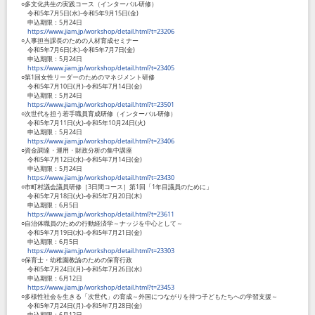
○多文化共生の実践コース（インターバル研修）
令和5年7月5日(水)-令和5年9月15日(金)
申込期限：5月24日
https://www.jiam.jp/workshop/detail.html?t=23206
○人事担当課長のための人材育成セミナー
令和5年7月6日(木)-令和5年7月7日(金)
申込期限：5月24日
https://www.jiam.jp/workshop/detail.html?t=23405
○第1回女性リーダーのためのマネジメント研修
令和5年7月10日(月)-令和5年7月14日(金)
申込期限：5月24日
https://www.jiam.jp/workshop/detail.html?t=23501
○次世代を担う若手職員育成研修（インターバル研修）
令和5年7月11日(火)-令和5年10月24日(火)
申込期限：5月24日
https://www.jiam.jp/workshop/detail.html?t=23406
○資金調達・運用・財政分析の集中講座
令和5年7月12日(水)-令和5年7月14日(金)
申込期限：5月24日
https://www.jiam.jp/workshop/detail.html?t=23430
○市町村議会議員研修［3日間コース］第1回「1年目議員のために」
令和5年7月18日(火)-令和5年7月20日(木)
申込期限：6月5日
https://www.jiam.jp/workshop/detail.html?t=23611
○自治体職員のための行動経済学～ナッジを中心として～
令和5年7月19日(水)-令和5年7月21日(金)
申込期限：6月5日
https://www.jiam.jp/workshop/detail.html?t=23303
○保育士・幼稚園教諭のための保育行政
令和5年7月24日(月)-令和5年7月26日(水)
申込期限：6月12日
https://www.jiam.jp/workshop/detail.html?t=23453
○多様性社会を生きる「次世代」の育成～外国につながりを持つ子どもたちへの学習支援～
令和5年7月24日(月)-令和5年7月28日(金)
申込期限：6月12日