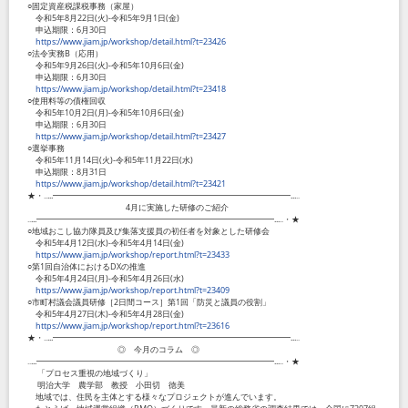
○固定資産税課税事務（家屋）
令和5年8月22日(火)-令和5年9月1日(金)
申込期限：6月30日
https://www.jiam.jp/workshop/detail.html?t=23426
○法令実務B（応用）
令和5年9月26日(火)-令和5年10月6日(金)
申込期限：6月30日
https://www.jiam.jp/workshop/detail.html?t=23418
○使用料等の債権回収
令和5年10月2日(月)-令和5年10月6日(金)
申込期限：6月30日
https://www.jiam.jp/workshop/detail.html?t=23427
○選挙事務
令和5年11月14日(火)-令和5年11月22日(水)
申込期限：8月31日
https://www.jiam.jp/workshop/detail.html?t=23421
★・‥...━━━━━━━━━━━━━━━━━━━━━━━━━━━━━...‥
4月に実施した研修のご紹介
‥...━━━━━━━━━━━━━━━━━━━━━━━━━━━━━...‥・★
○地域おこし協力隊員及び集落支援員の初任者を対象とした研修会
令和5年4月12日(水)-令和5年4月14日(金)
https://www.jiam.jp/workshop/report.html?t=23433
○第1回自治体におけるDXの推進
令和5年4月24日(月)-令和5年4月26日(水)
https://www.jiam.jp/workshop/report.html?t=23409
○市町村議会議員研修［2日間コース］第1回「防災と議員の役割」
令和5年4月27日(木)-令和5年4月28日(金)
https://www.jiam.jp/workshop/report.html?t=23616
★・‥...━━━━━━━━━━━━━━━━━━━━━━━━━━━━━...‥
◎ 今月のコラム ◎
‥...━━━━━━━━━━━━━━━━━━━━━━━━━━━━━...‥・★
「プロセス重視の地域づくり」
明治大学 農学部 教授 小田切 徳美
地域では、住民を主体とする様々なプロジェクトが進んでいます。