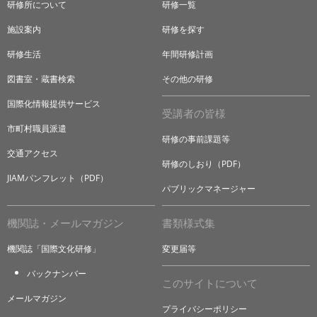
研修所について
研修一覧
施設案内
研修を探す
研修生活
年間研修計画
図書室・蔵書検索
その他の研修
国際化情報提供サービス
受講者の皆様
市町村職員派遣
研修の事前課題等
交通アクセス
研修のしおり（PDF）
JIAMパンフレット（PDF）
パブリックマネージャー
機関誌・メールマガジン
書類様式集
機関誌「国際文化研修」
変更届等
バックナンバー
このサイトについて
メールマガジン
プライバシーポリシー