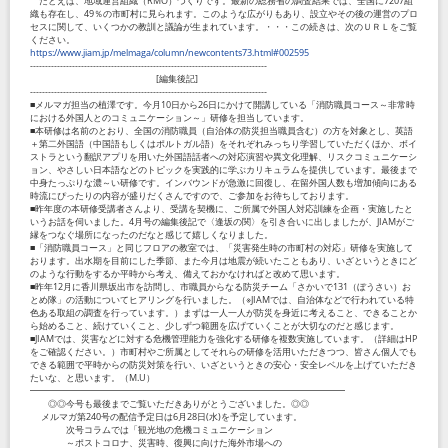
たとえば、地域運営組織（RMO）づくりです。最新の総務省の調査結果では、全国に7207組
織も存在し、49％の市町村に見られます。このような広がりもあり、設立やその後の運営のプロ
セスに関して、いくつかの教訓と議論が生まれています。・・・この続きは、次のＵＲＬをご覧
ください。
https://www.jiam.jp/melmaga/column/newcontents73.html#002595
-------------------------------------------------------------------------------
[編集後記]
-------------------------------------------------------------------------------
■メルマガ担当の植澤です。今月10日から26日にかけて開講している「消防職員コース～非常時
における外国人とのコミュニケーション～」研修を担当しています。
■本研修は名前のとおり、全国の消防職員（自治体の防災担当職員含む）の方を対象とし、英語
＋第二外国語（中国語もしくはポルトガル語）をそれぞれみっちり学習していただくほか、ボイ
ストラという翻訳アプリを用いた外国語話者への対応演習や異文化理解、リスクコミュニケーシ
ョン、やさしい日本語などのトピックを実践的に学ぶカリキュラムを提供しています。最後まで
中身たっぷりな濃～い研修です。インバウンドが急激に回復し、在留外国人数も増加傾向にある
時流にぴったりの内容が盛りだくさんですので、ご参加をお待ちしております。
■昨年度の本研修受講者さんより、受講を契機に、ご所属で外国人対応訓練を企画・実施したと
いうお話を伺いました。4月号の編集後記で〈逢坂の関〉を引き合いに出しましたが、JIAMがご
縁をつなぐ場所になったのだなと感じて嬉しくなりました。
■「消防職員コース」と同じフロアの教室では、「災害発生時の市町村の対応」研修を実施して
おります。出水期を目前にした季節、また今月は地震が続いたこともあり、いざというときにど
のような行動をするか平時から考え、備えておかなければと改めて思います。
■昨年12月に香川県坂出市を訪問し、市職員からなる防災チーム「さかいで131（ぼうさい）お
とめ隊」の活動についてヒアリングを行いました。（※JIAMでは、自治体などで行われている特
色ある取組の調査を行っています。）まずは一人一人が防災を身近に考えること、できることか
ら始めること、続けていくこと、少しずつ範囲を広げていくことが大切なのだと感じます。
■JIAMでは、災害などに対する危機管理能力を強化する研修を複数実施しています。（詳細はHP
をご確認ください。）市町村やご所属としてそれらの研修を活用いただきつつ、皆さん個人でも
できる範囲で平時からの防災対策を行い、いざというときの安心・安全レベルを上げていただき
たいな、と思います。（M.U）
━━━━━━━━━━━━━━━━━━━━━━━━━━━━━━━━━━━
◎◎今号も最後までご覧いただきありがとうございました。◎◎
メルマガ第240号の配信予定日は6月28日(水)を予定しています。
次号コラムでは「観光地の危機コミュニケーション
～ポストコロナ、災害時、復興に向けた海外市場への