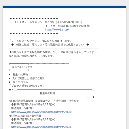
□■□■□■□■□■□■□■□■□■□■□■□■□■□■□■□■□■□
ＪＩＡＭメールマガジン 第239号（令和5年5月24日発行）
ＪＩＡＭ（全国市町村国際文化研修所）
https://www.jiam.jp/
□■□■□■□■□■□■□■□■□■□■□■□■□■□■□■□■□■□
━━━━━━━━━━━━━━━━━━━━━━━━━━━━━━━━━━━
「ＪＩＡＭメールマガジン」第239号をお届けします。
◆ 転送大歓迎、庁内ＬＡＮ等で職員の皆様でご供覧ください ◆
━━━━━━━━━━━━━━━━━━━━━━━━━━━━━━━━━━━
【お知らせ】夏の気配を感じる季節となり、琵琶湖がきらきらしています。
皆さまのご来所をお待ちしております。
┌──────────┐----------------------------------------------
今号のトピックス
└──────────┘----------------------------------------------
■ 募集中の研修
■ 4月に実施した研修のご紹介
■ 今月のコラム
「プロセス重視の地域づくり」
★・‥...━━━━━━━━━━━━━━━━━━━━━━━━━━━━━...‥
募集中の研修
‥...━━━━━━━━━━━━━━━━━━━━━━━━━━━━━...‥・★
○市町村議会議員研修［3日間コース］「社会保障・社会福祉」
令和5年7月3日(月)-令和5年7月5日(水)
申込期限：5月24日
https://www.jiam.jp/workshop/detail.html?t=23610
○自治体におけるSNSの活用
令和5年7月3日(月)-令和5年7月5日(水)
申込期限：5月24日
https://www.jiam.jp/workshop/detail.html?t=23414