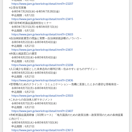
https://www.jiam.jp/workshop/detail.html?t=23207
○公営住宅実務
令和5年7月26日(水)-令和5年7月28日(金)
申込期限：6月12日
https://www.jiam.jp/workshop/detail.html?t=23415
○第1回市町村議会議員特別セミナー
令和5年7月31日(月)-令和5年8月1日(火)
申込期限：6月12日
https://www.jiam.jp/workshop/detail.html?t=23603
○自治体財政運営の理論と実際～自治体財政診断のノウハウ～
令和5年8月2日(水)-令和5年8月4日(金)
申込期限：6月21日
https://www.jiam.jp/workshop/detail.html?t=23431
○外国人相談窓口の運営
令和5年8月2日(水)-令和5年8月4日(金)
申込期限：6月23日
https://www.jiam.jp/workshop/detail.html?t=23208
○人口減少を前提とした未来志向の都市計画～住みやすいまちのデザイン～
令和5年8月2日(水)-令和5年8月4日(金)
申込期限：6月21日
https://www.jiam.jp/workshop/detail.html?t=23436
○管理職のためのクライシス・コミュニケーション～危機に直面したときの適切な情報発信～
令和5年8月7日(月)-令和5年8月9日(水)
申込期限：6月21日
https://www.jiam.jp/workshop/detail.html?t=23503
○これからの自治体人材マネジメント
令和5年8月7日(月)-令和5年8月9日(水)
申込期限：6月21日
https://www.jiam.jp/workshop/detail.html?t=23407
○市町村議会議員研修［3日間コース］「地方議員のための政策法務～政策実現のための条例提案
に向けて～」
令和5年8月8日(火)-令和5年8月10日(木)
申込期限：6月21日
https://www.jiam.jp/workshop/detail.html?t=23613