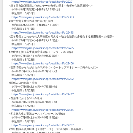
https://www.jiam.jp/workshop/detail.html?t=22201
○第１回自治体職員のためのデータ分析の基本～分析から政策展開へ～
令和4年6月27日(月)-令和4年6月29日(水)
申込期限：5月16日
https://www.jiam.jp/workshop/detail.html?t=22303
○地方公営企業法の適用に向けた実務
令和4年6月29日(水)-令和4年7月1日(金)
申込期限：5月16日
https://www.jiam.jp/workshop/detail.html?t=22413
○定年延長とこれからの人事制度を考える～地方公務員の多様化する雇用形態への対応～
令和4年6月29日(水)-令和4年7月1日(金)
申込期限：5月16日
https://www.jiam.jp/workshop/detail.html?t=22405
○次世代を担う若手職員育成研修（インターバル研修）
令和4年7月4日(月)-令和4年9月20日(火)
申込期限：5月23日
https://www.jiam.jp/workshop/detail.html?t=22406
○世界情勢からわがまちの未来をつくる～トップマネジャーの方のために～
令和4年7月4日(月)-令和4年7月5日(火)
申込期限：5月23日
https://www.jiam.jp/workshop/detail.html?t=22202
○関係人口の創出・拡大
令和4年7月6日(水)-令和4年7月8日(金)
申込期限：5月23日
https://www.jiam.jp/workshop/detail.html?t=22437
○自治体におけるSNSの活用
令和4年7月6日(水)-令和4年7月8日(金)
申込期限：5月23日
https://www.jiam.jp/workshop/detail.html?t=22414
○多文化共生の実践コース（インターバル研修）
令和4年7月6日(水)-令和4年9月16日(金)
申込期限：5月23日
https://www.jiam.jp/workshop/detail.html?t=22207
○市町村議会議員研修［3日間コース］「社会保障・社会福祉」
令和4年7月11日(月)-令和4年7月13日(水)