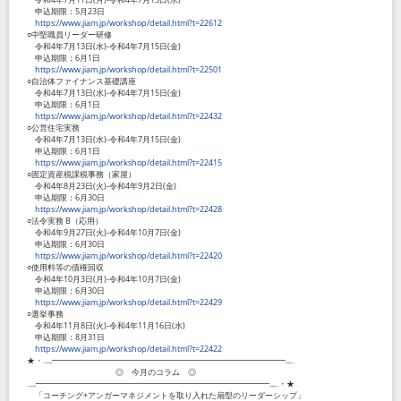
申込期限：5月23日
https://www.jiam.jp/workshop/detail.html?t=22612
○中堅職員リーダー研修
令和4年7月13日(水)-令和4年7月15日(金)
申込期限：6月1日
https://www.jiam.jp/workshop/detail.html?t=22501
○自治体ファイナンス基礎講座
令和4年7月13日(水)-令和4年7月15日(金)
申込期限：6月1日
https://www.jiam.jp/workshop/detail.html?t=22432
○公営住宅実務
令和4年7月13日(水)-令和4年7月15日(金)
申込期限：6月1日
https://www.jiam.jp/workshop/detail.html?t=22415
○固定資産税課税事務（家屋）
令和4年8月23日(火)-令和4年9月2日(金)
申込期限：6月30日
https://www.jiam.jp/workshop/detail.html?t=22428
○法令実務 B（応用）
令和4年9月27日(火)-令和4年10月7日(金)
申込期限：6月30日
https://www.jiam.jp/workshop/detail.html?t=22420
○使用料等の債権回収
令和4年10月3日(月)-令和4年10月7日(金)
申込期限：6月30日
https://www.jiam.jp/workshop/detail.html?t=22429
○選挙事務
令和4年11月8日(火)-令和4年11月16日(水)
申込期限：8月31日
https://www.jiam.jp/workshop/detail.html?t=22422
★・‥...━━━━━━━━━━━━━━━━━━━━━━━━━━━━━...‥
◎ 今月のコラム ◎
‥...━━━━━━━━━━━━━━━━━━━━━━━━━━━━━...‥・★
「コーチング+アンガーマネジメントを取り入れた扇型のリーダーシップ」