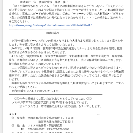
株式会社 宙 代表取締役 栗栖 佳子
「部下が指示待ちになっている」「部下との信頼関係の築き方が分からない」「伝えたいこと
が上手く伝わらない」このような悩みを抱えているリーダーが増えてきました。これは価値観が
多様化し、変化のスピードが速い現代では、従来の「ティーチング型」の人材育成や「ピラミッ
ド型」の組織運営では結果が出ない時代になってきたからです。・・・この続きは、次のＵＲＬ
をご覧ください。
https://www.jiam.jp/melmaga/column/newcontents60.html#002417
-------------------------------------------------------------------------------
[編集後記]
-------------------------------------------------------------------------------
令和4年度JIAMメールマガジンの担当となりました大津市より派遣で参っております森本と申
します。昨年度に引き続きよろしくお願いいたします。
JIAMでは、4月11日開催「第1回市町村議会議員特別セミナー」より集合型研修を再開し受講
生の皆さまの来所を心からお待ちしております。
4月からは、滋賀県甲良町、奈良県大和高田市、京都府木津川市、長野県安曇野市、静岡県藤
枝市、京都府京田辺市より派遣職員の方を新たにお迎えし、共に研修運営に取組んでおります。
新任職員も含めよろしくお願いいたします。
ここで受講生の皆さまへビックなお知らせです。JIAMでは来所いただいた受講生の皆さまへ
「JIAMプレミアムタオル」を教室後ろに設置しご自由にお持ち帰りいただけるイベントを現在開
催中です。来所いただいた受講生の皆さまこの機会にぜひゲットしてください(数に限りはござ
います)。
本年度も新型コロナウイルスの感染対策を徹底した研修運営を行ってまいりますので、ご安心
のうえご受講ください。
令和4年度もよろしくお願いいたします。
━━━━━━━━━━━━━━━━━━━━━━━━━━━━━━━━━━━
◎◎今号も最後までご覧いただきありがとうございました。◎◎
メルマガ第227号の配信予定日は5月25日(水)を予定しています。
次号コラムでは「市民協働の意味と行政の役割」をテーマとします。
━━━━━━━━━━━━━━━━━━━━━━━━━━━━━━━━━━━
★☆★ ━━━━━━━━━━━━━━━━━━━━━━━━━━━━━...‥
◎ 発行者 全国市町村国際文化研修所（ＪＩＡＭ）
滋賀県大津市唐崎二丁目13-1
◎ 編 集 ＪＩＡＭ教務部・調査研究部
TEL 077-578-5932 FAX 077-578-5906