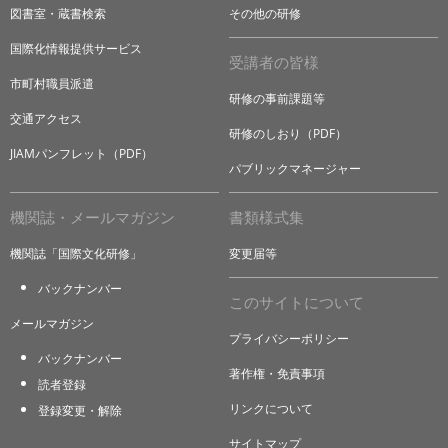
図書室・蔵書検索
その他の研修
国際化情報提供サービス
受講者の皆様
市町村職員派遣
研修の事前課題等
交通アクセス
研修のしおり（PDF）
JIAMパンフレット（PDF）
パブリックマネージャー
機関誌・メールマガジン
書類様式集
機関誌「国際文化研修」
変更届等
バックナンバー
このサイトについて
メールマガジン
プライバシーポリシー
バックナンバー
著作権・免責事項
読者登録
リンクについて
登録変更・解除
サイトマップ