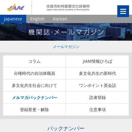
JIAM
全国市町村国
Japanese
English
Korean
メールマガジン
コラム
JIAM情報ひろば
分権時代の自治体職員
多文化共生の新時代
多文化共生社会に向けて
ワンポイント英会話
メルマガバックナンバー
読者登録
登録変更・解除
注意事項
バックナンバー