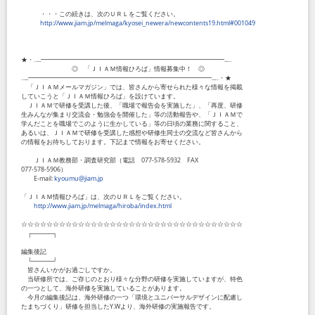
・・・この続きは、次のＵＲＬをご覧ください。
http://www.jiam.jp/melmaga/kyosei_newera/newcontents19.html#001049
★・‥...━━━━━━━━━━━━━━━━━━━━━━━━━━━━━...‥
◎ 「ＪＩＡＭ情報ひろば」情報募集中！ ◎
‥...━━━━━━━━━━━━━━━━━━━━━━━━━━━━━...‥・★
「ＪＩＡＭメールマガジン」では、皆さんから寄せられた様々な情報を掲載
していこうと「ＪＩＡＭ情報ひろば」を設けています。
ＪＩＡＭで研修を受講した後、「職場で報告会を実施した」、「再度、研修
生みんなが集まり交流会・勉強会を開催した」等の活動報告や、「ＪＩＡＭで
学んだことを職場でこのように生かしている」等の日頃の業務に関すること、
あるいは、ＪＩＡＭで研修を受講した感想や研修生同士の交流など皆さんから
の情報をお待ちしております。下記まで情報をお寄せください。
ＪＩＡＭ教務部・調査研究部（電話 077-578-5932 FAX
077-578-5906）
E-mail:
kyoumu@jiam.jp
「ＪＩＡＭ情報ひろば」は、次のＵＲＬをご覧ください。
http://www.jiam.jp/melmaga/hiroba/index.html
☆☆☆☆☆☆☆☆☆☆☆☆☆☆☆☆☆☆☆☆☆☆☆☆☆☆☆☆☆☆☆☆☆☆☆
┌─────┐
編集後記
└─────┘
皆さんいかがお過ごしですか。
当研修所では、ご存じのとおり様々な分野の研修を実施していますが、特色
の一つとして、海外研修を実施していることがあります。
今月の編集後記は、海外研修の一つ「環境とユニバーサルデザインに配慮し
たまちづくり」研修を担当したY.Wより、海外研修の実施報告です。