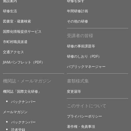
施設案内
研修を探す
研修生活
年間研修計画
図書室・蔵書検索
その他の研修
国際化情報提供サービス
受講者の皆様
市町村職員派遣
研修の事前課題等
交通アクセス
研修のしおり（PDF）
JIAMパンフレット（PDF）
パブリックマネージャー
機関誌・メールマガジン
書類様式集
機関誌「国際文化研修」
変更届等
バックナンバー
このサイトについて
メールマガジン
プライバシーポリシー
バックナンバー
著作権・免責事項
読者登録