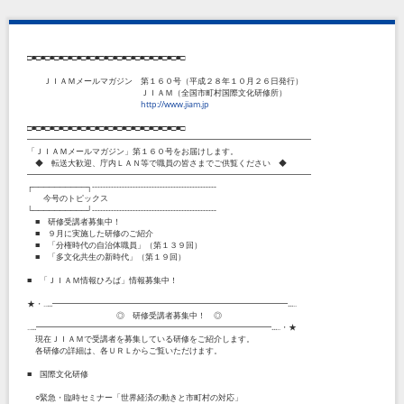
□■□■□■□■□■□■□■□■□■□■□■□■□■□■□■□■□■□
ＪＩＡＭメールマガジン 第１６０号（平成２８年１０月２６日発行）
ＪＩＡＭ（全国市町村国際文化研修所）
http://www.jiam.jp
□■□■□■□■□■□■□■□■□■□■□■□■□■□■□■□■□■□
━━━━━━━━━━━━━━━━━━━━━━━━━━━━━━━━━━━
「ＪＩＡＭメールマガジン」第１６０号をお届けします。
◆ 転送大歓迎、庁内ＬＡＮ等で職員の皆さまでご供覧ください ◆
━━━━━━━━━━━━━━━━━━━━━━━━━━━━━━━━━━━
┌──────────┐----------------------------------------------
今号のトピックス
└──────────┘----------------------------------------------
■ 研修受講者募集中！
■ ９月に実施した研修のご紹介
■ 「分権時代の自治体職員」（第１３９回）
■ 「多文化共生の新時代」（第１９回）
■ 「ＪＩＡＭ情報ひろば」情報募集中！
★・‥...━━━━━━━━━━━━━━━━━━━━━━━━━━━━━...‥
◎ 研修受講者募集中！ ◎
‥...━━━━━━━━━━━━━━━━━━━━━━━━━━━━━...‥・★
現在ＪＩＡＭで受講者を募集している研修をご紹介します。
各研修の詳細は、各ＵＲＬからご覧いただけます。
■ 国際文化研修
○緊急・臨時セミナー「世界経済の動きと市町村の対応」