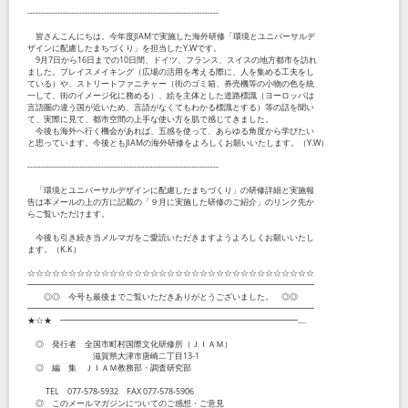
----------------------------------------------------------------------
皆さんこんにちは。今年度JIAMで実施した海外研修「環境とユニバーサルデ
ザインに配慮したまちづくり」を担当したY.Wです。
9月7日から16日までの10日間、ドイツ、フランス、スイスの地方都市を訪れ
ました。プレイスメイキング（広場の活用を考える際に、人を集める工夫をし
ている）や、ストリートファニチャー（街のゴミ箱、券売機等の小物の色を統
一して、街のイメージ化に務める）、絵を主体とした道路標識（ヨーロッパは
言語圏の違う国が近いため、言語がなくてもわかる標識とする）等の話を聞い
て、実際に見て、都市空間の上手な使い方を肌で感じてきました。
今後も海外へ行く機会があれば、五感を使って、あらゆる角度から学びたい
と思っています。今後ともJIAMの海外研修をよろしくお願いいたします。（Y.W）
----------------------------------------------------------------------
「環境とユニバーサルデザインに配慮したまちづくり」の研修詳細と実施報
告は本メールの上の方に記載の「９月に実施した研修のご紹介」のリンク先か
らご覧いただけます。
今後も引き続き当メルマガをご愛読いただきますようよろしくお願いいたし
ます。（K.K）
☆☆☆☆☆☆☆☆☆☆☆☆☆☆☆☆☆☆☆☆☆☆☆☆☆☆☆☆☆☆☆☆☆☆☆
━━━━━━━━━━━━━━━━━━━━━━━━━━━━━━━━━━━
◎◎ 今号も最後までご覧いただきありがとうございました。 ◎◎
━━━━━━━━━━━━━━━━━━━━━━━━━━━━━━━━━━━
★☆★ ━━━━━━━━━━━━━━━━━━━━━━━━━━━━━...‥
◎ 発行者 全国市町村国際文化研修所（ＪＩＡＭ）
滋賀県大津市唐崎二丁目13-1
◎ 編 集 ＪＩＡＭ教務部・調査研究部
TEL 077-578-5932 FAX 077-578-5906
◎ このメールマガジンについてのご感想・ご意見