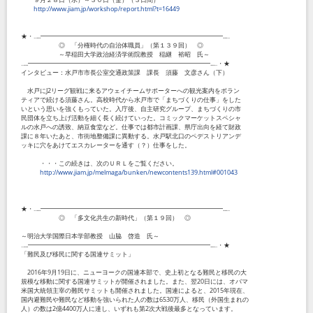
http://www.jiam.jp/workshop/report.html?t=16449
★・‥...━━━━━━━━━━━━━━━━━━━━━━━━━━━━━...‥
◎ 「分権時代の自治体職員」（第１３９回） ◎
～早稲田大学政治経済学術院教授 稲継 裕昭 氏～
‥...━━━━━━━━━━━━━━━━━━━━━━━━━━━━━...‥・★
インタビュー：水戸市市長公室交通政策課 課長 須藤 文彦さん（下）
水戸にJ2リーグ観戦に来るアウェイチームサポーターへの観光案内をボラン
ティアで続ける須藤さん。高校時代から水戸市で「まちづくりの仕事」をした
いという思いを強くもっていた。入庁後、自主研究グループ、まちづくりの市
民団体を立ち上げ活動を細く長く続けていった。コミックマーケットスペシャ
ルの水戸への誘致、納豆食堂など。仕事では都市計画課、県庁出向を経て財政
課に８年いたあと、市街地整備課に異動する。水戸駅北口のペデストリアンデ
ッキに穴をあけてエスカレーターを通す（？）仕事をした。
・・・この続きは、次のＵＲＬをご覧ください。
http://www.jiam.jp/melmaga/bunken/newcontents139.html#001043
★・‥...━━━━━━━━━━━━━━━━━━━━━━━━━━━━━...‥
◎ 「多文化共生の新時代」（第１９回） ◎
～明治大学国際日本学部教授 山脇 啓造 氏～
‥...━━━━━━━━━━━━━━━━━━━━━━━━━━━━━...‥・★
「難民及び移民に関する国連サミット」
2016年9月19日に、ニューヨークの国連本部で、史上初となる難民と移民の大
規模な移動に関する国連サミットが開催されました。また、翌20日には、オバマ
米国大統領主宰の難民サミットも開催されました。国連によると、2015年現在、
国内避難民や難民など移動を強いられた人の数は6530万人、移民（外国生まれの
人）の数は2億4400万人に達し、いずれも第2次大戦後最多となっています。