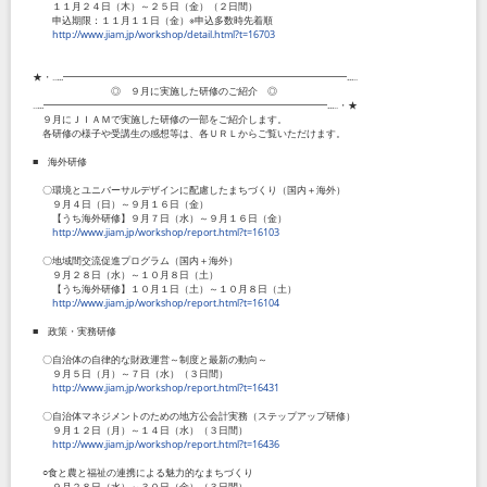
１１月２４日（木）～２５日（金）（２日間）
申込期限：１１月１１日（金）※申込多数時先着順
http://www.jiam.jp/workshop/detail.html?t=16703
★・‥...━━━━━━━━━━━━━━━━━━━━━━━━━━━━━...‥
◎ ９月に実施した研修のご紹介 ◎
‥...━━━━━━━━━━━━━━━━━━━━━━━━━━━━━...‥・★
９月にＪＩＡＭで実施した研修の一部をご紹介します。
各研修の様子や受講生の感想等は、各ＵＲＬからご覧いただけます。
■ 海外研修
〇環境とユニバーサルデザインに配慮したまちづくり（国内＋海外）
９月４日（日）～９月１６日（金）
【うち海外研修】９月７日（水）～９月１６日（金）
http://www.jiam.jp/workshop/report.html?t=16103
〇地域間交流促進プログラム（国内＋海外）
９月２８日（水）～１０月８日（土）
【うち海外研修】１０月１日（土）～１０月８日（土）
http://www.jiam.jp/workshop/report.html?t=16104
■ 政策・実務研修
〇自治体の自律的な財政運営～制度と最新の動向～
９月５日（月）～７日（水）（３日間）
http://www.jiam.jp/workshop/report.html?t=16431
〇自治体マネジメントのための地方公会計実務（ステップアップ研修）
９月１２日（月）～１４日（水）（３日間）
http://www.jiam.jp/workshop/report.html?t=16436
○食と農と福祉の連携による魅力的なまちづくり
９月２８日（水）～３０日（金）（３日間）