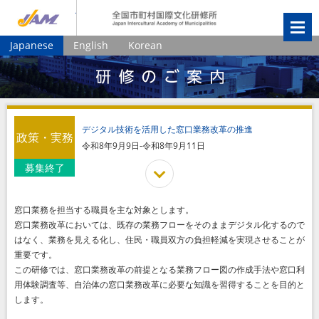
JIAM
全国市町村国
Japanese
English
Korean
デジタル技術を活用した窓口業務改革の推進
政策・実務
令和8年9月9日-令和8年9月11日
募集終了
窓口業務を担当する職員を主な対象とします。
窓口業務改革においては、既存の業務フローをそのままデジタル化するので
はなく、業務を見える化し、住民・職員双方の負担軽減を実現させることが
重要です。
この研修では、窓口業務改革の前提となる業務フロー図の作成手法や窓口利
用体験調査等、自治体の窓口業務改革に必要な知識を習得することを目的と
します。