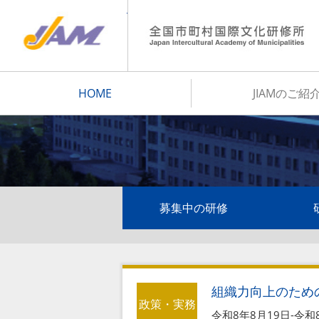
JIAM
HOME
JIAMのご紹
募集中の研修
組織力向上のため
政策・実務
令和8年8月19日-令和