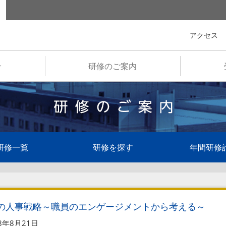
全国市町村国際文化研修所
アクセス
介
研修のご案内
研修一覧
研修を探す
年間研修
の人事戦略～職員のエンゲージメントから考える～
8年8月21日