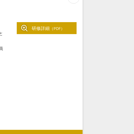
研修詳細
（PDF）
と
員