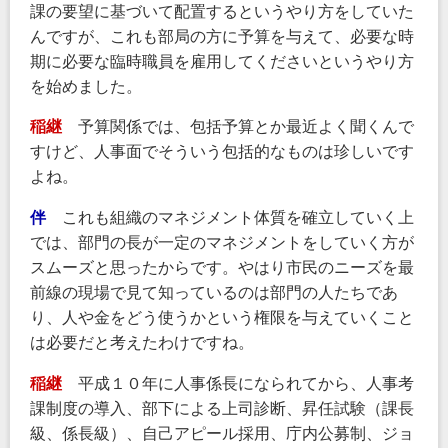
課の要望に基づいて配置するというやり方をしていた
んですが、これも部局の方に予算を与えて、必要な時
期に必要な臨時職員を雇用してくださいというやり方
を始めました。
稲継
予算関係では、包括予算とか最近よく聞くんで
すけど、人事面でそういう包括的なものは珍しいです
よね。
伴
これも組織のマネジメント体質を確立していく上
では、部門の長が一定のマネジメントをしていく方が
スムーズと思ったからです。やはり市民のニーズを最
前線の現場で見て知っているのは部門の人たちであ
り、人や金をどう使うかという権限を与えていくこと
は必要だと考えたわけですね。
稲継
平成１０年に人事係長になられてから、人事考
課制度の導入、部下による上司診断、昇任試験（課長
級、係長級）、自己アピール採用、庁内公募制、ジョ