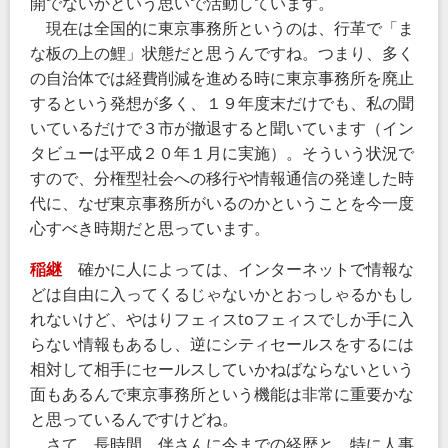
開でないかという思いで活動しています。
現在は全国的に東京事務所というのは、行革で「ま
な板の上の鯉」状態だと思うんですね。つまり、多く
の自治体では経費削減を進める時に東京事務所を廃止
するという発想が多く、１９年度末だけでも、私の聞
いているだけで３市が撤退すると聞いています（イン
タビューは平成２０年１月に実施）。そういう状況で
すので、分権型社会への移行や情報通信の発達した時
代に、なぜ東京事務所がいるのかということを今一度
心すべき時期だと思っています。
稲継
確かに人によっては、インターネットで情報な
どは自由に入ってくるじゃないかとおっしゃるかもし
れないけど、やはりフェィスtoフェィスでしか手に入
らない情報もあるし、逆にシティセールスをするには
相対して相手にセールスしていかねばならないという
面もあるんで東京事務所という機能は非常に重要かな
と思っているんですけどね。
さて、長時間、伴さんに今までの経歴と、特に人事