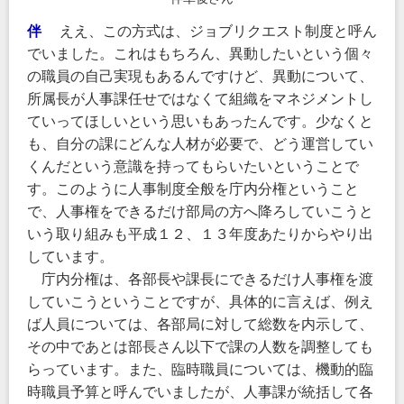
伴
ええ、この方式は、ジョブリクエスト制度と呼ん
でいました。これはもちろん、異動したいという個々
の職員の自己実現もあるんですけど、異動について、
所属長が人事課任せではなくて組織をマネジメントし
ていってほしいという思いもあったんです。少なくと
も、自分の課にどんな人材が必要で、どう運営してい
くんだという意識を持ってもらいたいということで
す。このように人事制度全般を庁内分権ということ
で、人事権をできるだけ部局の方へ降ろしていこうと
いう取り組みも平成１２、１３年度あたりからやり出
しています。
庁内分権は、各部長や課長にできるだけ人事権を渡
していこうということですが、具体的に言えば、例え
ば人員については、各部局に対して総数を内示して、
その中であとは部長さん以下で課の人数を調整しても
らっています。また、臨時職員については、機動的臨
時職員予算と呼んでいましたが、人事課が統括して各