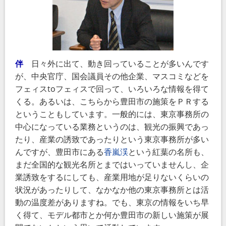
伴
日々外に出て、動き回っていることが多いんです
が、中央官庁、国会議員その他企業、マスコミなどを
フェィスtoフェィスで回って、いろいろな情報を得て
くる。あるいは、こちらから豊田市の施策をＰＲする
ということもしています。一般的には、東京事務所の
中心になっている業務というのは、観光の振興であっ
たり、産業の誘致であったりという東京事務所が多い
んですが、豊田市にある
香嵐渓
という紅葉の名所も、
まだ全国的な観光名所とまではいっていませんし、企
業誘致をするにしても、産業用地が足りないくらいの
状況があったりして、なかなか他の東京事務所とは活
動の温度差がありますね。でも、東京の情報をいち早
く得て、モデル都市とか何か豊田市の新しい施策が展