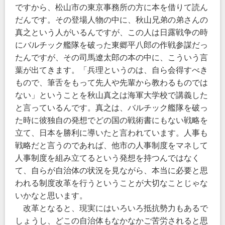
ですから、松山市の東京事務所の方に本を借りて読ん
だんです。その登場人物の中に、秋山兄弟の弟さんの
真之という人がいるんですが、この人は日露戦争の時
にバルチック艦隊を破った東郷平八郎の作戦参謀だっ
たんですが、その司馬遼太郎の本の中に、こういう言
葉が出てきます。「兵理というのは、自ら会得すべき
もので、筆舌をもって先人や先輩から教わるものでは
ない」ということを秋山真之は海軍大学校で講義した
と言っているんです。真之は、バルチック艦隊を破っ
た時に彼独自の発想でどの国の戦術書にもない戦略を
立て、日本を勝利に導いたと言われています。人事も
戦略だと言うのであれば、他市の人事制度をマネして
人事制度を組み立てるという発想を持つんではなく
て、自らが自治体の状況を見ながら、本当に必要と思
われる制度改革を行うということが大切なことじゃな
いかなと思います。
改革となると、現実にはいろいろ抵抗勢力もあるで
しょうし、どこの自治体もなかなかご苦労されると思