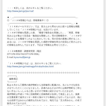
・・・▼詳しくは、次のＵＲＬをご覧ください。
http://www.jiam.jp/journal/
★・‥...━━━━━━━━━━━━━━━━━━━━━━━━━━━━━...‥
◎ 「ＪＩＡＭ情報ひろば」情報募集中！ ◎
‥...━━━━━━━━━━━━━━━━━━━━━━━━━━━━━...‥・★
「ＪＩＡＭメールマガジン」では、皆さんから寄せられた様々な情報を掲載
していこうと「ＪＩＡＭ情報ひろば」を設けています。
ＪＩＡＭで研修を受講した後、「職場で報告会を実施した」、「再度、研修
生みんなが集まり交流会・勉強会を開催した」等の活動報告や、「ＪＩＡＭで
学んだことを職場でこのように生かしている」等の日頃の業務に関すること、
あるいは、ＪＩＡＭで研修を受講した感想や研修生同士の交流など皆さんから
の情報をお待ちしております。下記まで情報をお寄せください。
ＪＩＡＭ教務部・調査研究部（電話
077-578-5932 FAX 077-578-5906）
E-mail:
kyoumu@jiam.jp
「ＪＩＡＭ情報ひろば」は、次のＵＲＬをご覧ください。
http://www.jiam.jp/melmaga/hiroba/index.html
☆☆☆☆☆☆☆☆☆☆☆☆☆☆☆☆☆☆☆☆☆☆☆☆☆☆☆☆☆☆☆☆☆☆
┌─────┐
編集後記
└─────┘
私は４月から三重県の南伊勢町から当研修所に配属され、当メルマガを担当
させていただくことになりました。読者のみなさまの中には南伊勢町をご存じ
ない方もいらっしゃると思いますので簡単に紹介させていただきます。
南伊勢町は平成１７年に旧南勢町と旧南島町が合併して発足しました。漁業
が主要産業で遠洋カツオ一本釣り漁やマグロ養殖などを行っております。他に
も山岳部ではみかんの栽培も行われており、地元では「五カ所みかん」の名で
販売されております。