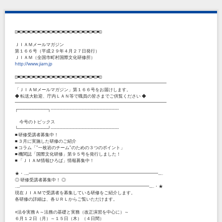
□■□■□■□■□■□■□■□■□■□■□■□■□■□■□■□■□■□
ＪＩＡＭメールマガジン
第１６６号（平成２９年４月２７日発行）
ＪＩＡＭ（全国市町村国際文化研修所）
http://www.jiam.jp
□■□■□■□■□■□■□■□■□■□■□■□■□■□■□■□■□■□
━━━━━━━━━━━━━━━━━━━━━━━━━━━━━━━━━━
「ＪＩＡＭメールマガジン」第１６６号をお届けします。
◆ 転送大歓迎、庁内ＬＡＮ等で職員の皆さまでご供覧ください ◆
━━━━━━━━━━━━━━━━━━━━━━━━━━━━━━━━━━
┌──────────┐----------------------------------------------
今号のトピックス
└──────────┘----------------------------------------------
■ 研修受講者募集中！
■ ３月に実施した研修のご紹介
■ コラム「"一枚岩のチーム"のための３つのポイント」
■ 機関誌「国際文化研修」第９５号を発行しました！
■ 「ＪＩＡＭ情報ひろば」情報募集中！
★・‥...━━━━━━━━━━━━━━━━━━━━━━━━━━━━━...‥
◎ 研修受講者募集中！ ◎
‥...━━━━━━━━━━━━━━━━━━━━━━━━━━━━━...‥・★
現在ＪＩＡＭで受講者を募集している研修をご紹介します。
各研修の詳細は、各ＵＲＬからご覧いただけます。
○法令実務Ａ～法務の基礎と実務（改正演習を中心に）～
６月１２日（月）～１５日（木）（４日間）