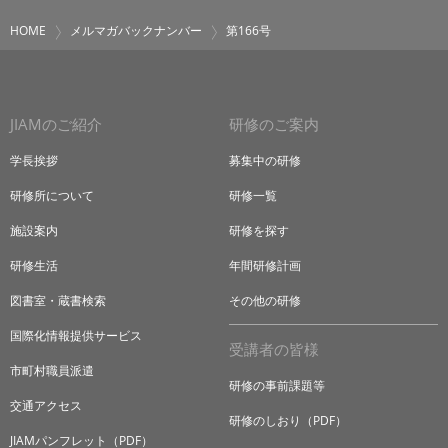
HOME
メルマガバックナンバー
第166号
JIAMのご紹介
研修のご案内
学長挨拶
募集中の研修
研修所について
研修一覧
施設案内
研修を探す
研修生活
年間研修計画
図書室・蔵書検索
その他の研修
国際化情報提供サービス
受講者の皆様
市町村職員派遣
研修の事前課題等
交通アクセス
研修のしおり（PDF）
JIAMパンフレット（PDF）