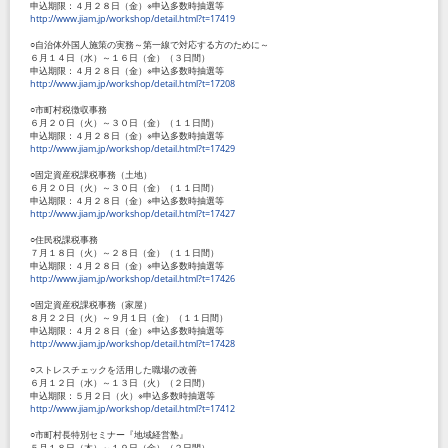
申込期限：４月２８日（金）※申込多数時抽選等
http://www.jiam.jp/workshop/detail.html?t=17419
○自治体外国人施策の実務～第一線で対応する方のために～
６月１４日（水）～１６日（金）（３日間）
申込期限：４月２８日（金）※申込多数時抽選等
http://www.jiam.jp/workshop/detail.html?t=17208
○市町村税徴収事務
６月２０日（火）～３０日（金）（１１日間）
申込期限：４月２８日（金）※申込多数時抽選等
http://www.jiam.jp/workshop/detail.html?t=17429
○固定資産税課税事務（土地）
６月２０日（火）～３０日（金）（１１日間）
申込期限：４月２８日（金）※申込多数時抽選等
http://www.jiam.jp/workshop/detail.html?t=17427
○住民税課税事務
７月１８日（火）～２８日（金）（１１日間）
申込期限：４月２８日（金）※申込多数時抽選等
http://www.jiam.jp/workshop/detail.html?t=17426
○固定資産税課税事務（家屋）
８月２２日（火）～９月１日（金）（１１日間）
申込期限：４月２８日（金）※申込多数時抽選等
http://www.jiam.jp/workshop/detail.html?t=17428
○ストレスチェックを活用した職場の改善
６月１２日（水）～１３日（火）（２日間）
申込期限：５月２日（火）※申込多数時抽選等
http://www.jiam.jp/workshop/detail.html?t=17412
○市町村長特別セミナー『地域経営塾』
５月１８日（木）～１９日（金）（２日間）