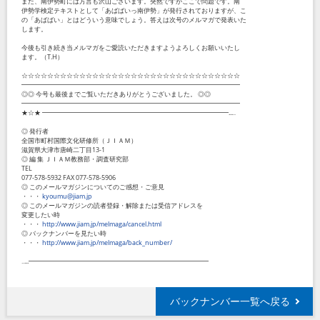
また、南伊勢町には方言も沢山ございます。突然ですがここで問題です。南
伊勢学検定テキストとして「あばばいっ南伊勢」が発行されておりますが、こ
の「あばばい」とはどういう意味でしょう。答えは次号のメルマガで発表いた
します。
今後も引き続き当メルマガをご愛読いただきますようよろしくお願いいたし
ます。（T.H）
☆☆☆☆☆☆☆☆☆☆☆☆☆☆☆☆☆☆☆☆☆☆☆☆☆☆☆☆☆☆☆☆☆☆
━━━━━━━━━━━━━━━━━━━━━━━━━━━━━━━━━━
◎◎ 今号も最後までご覧いただきありがとうございました。 ◎◎
━━━━━━━━━━━━━━━━━━━━━━━━━━━━━━━━━━
★☆★ ━━━━━━━━━━━━━━━━━━━━━━━━━━━━━...‥
◎ 発行者
全国市町村国際文化研修所（ＪＩＡＭ）
滋賀県大津市唐崎二丁目13-1
◎ 編 集 ＪＩＡＭ教務部・調査研究部
TEL
077-578-5932 FAX 077-578-5906
◎ このメールマガジンについてのご感想・ご意見
・・・
kyoumu@jiam.jp
◎ このメールマガジンの読者登録・解除または受信アドレスを
変更したい時
・・・
http://www.jiam.jp/melmaga/cancel.html
◎ バックナンバーを見たい時
・・・
http://www.jiam.jp/melmaga/back_number/
‥...━━━━━━━━━━━━━━━━━━━━━━━━━━━━
バックナンバー一覧へ戻る