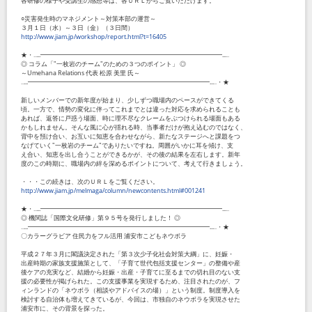
各研修の様子や受講生の感想等は、各ＵＲＬからご覧いただけます。
○災害発生時のマネジメント～対策本部の運営～
３月１日（水）～３日（金）（３日間）
http://www.jiam.jp/workshop/report.html?t=16405
★・‥...━━━━━━━━━━━━━━━━━━━━━━━━━━━━━...‥
◎ コラム「"一枚岩のチーム"のための３つのポイント」 ◎
～Umehana Relations 代表 松原 美里 氏～
‥...━━━━━━━━━━━━━━━━━━━━━━━━━━━━━...‥・★
新しいメンバーでの新年度が始まり、少しずつ職場内のペースができてくる
頃。一方で、情勢の変化に伴ってこれまでとは違った対応を求められることも
あれば、返答に戸惑う場面、時に理不尽なクレームをぶつけられる場面もある
かもしれません。そんな風に心が揺れる時、当事者だけが抱え込むのではなく、
背中を預け合い、お互いに知恵を合わせながら、新たなステージへと課題をつ
なげていく"一枚岩のチーム"でありたいですね。周囲がいかに耳を傾け、支
え合い、知恵を出し合うことができるかが、その後の結果を左右します。新年
度のこの時期に、職場内の絆を深めるポイントについて、考えて行きましょう。
・・・この続きは、次のＵＲＬをご覧ください。
http://www.jiam.jp/melmaga/column/newcontents.html#001241
★・‥...━━━━━━━━━━━━━━━━━━━━━━━━━━━━━...‥
◎ 機関誌「国際文化研修」第９５号を発行しました！ ◎
‥...━━━━━━━━━━━━━━━━━━━━━━━━━━━━━...‥・★
〇カラーグラビア 住民力をフル活用 浦安市こどもネウボラ
平成２７年３月に閣議決定された「第３次少子化社会対策大綱」に、妊娠・
出産時期の家族支援施策として、「子育て世代包括支援センター」の整備や産
後ケアの充実など、結婚から妊娠・出産・子育てに至るまでの切れ目のない支
援の必要性が掲げられた。この支援事業を実現するため、注目されたのが、フ
ィンランドの「ネウボラ（相談やアドバイスの場）」という制度。制度導入を
検討する自治体も増えてきているが、今回は、市独自のネウボラを実現させた
浦安市に、その背景を探った。