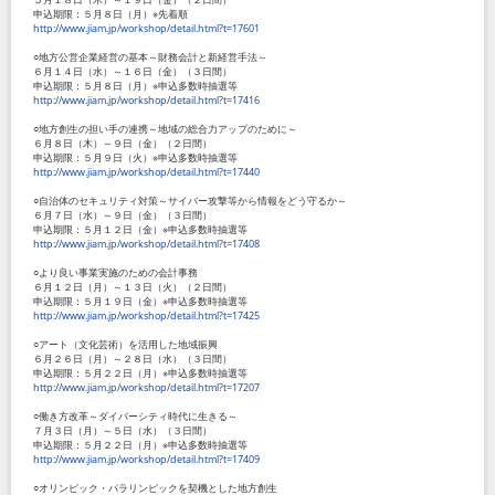
申込期限：５月８日（月）※先着順
http://www.jiam.jp/workshop/detail.html?t=17601
○地方公営企業経営の基本～財務会計と新経営手法～
６月１４日（水）～１６日（金）（３日間）
申込期限：５月８日（月）※申込多数時抽選等
http://www.jiam.jp/workshop/detail.html?t=17416
○地方創生の担い手の連携～地域の総合力アップのために～
６月８日（木）～９日（金）（２日間）
申込期限：５月９日（火）※申込多数時抽選等
http://www.jiam.jp/workshop/detail.html?t=17440
○自治体のセキュリティ対策～サイバー攻撃等から情報をどう守るか～
６月７日（水）～９日（金）（３日間）
申込期限：５月１２日（金）※申込多数時抽選等
http://www.jiam.jp/workshop/detail.html?t=17408
○より良い事業実施のための会計事務
６月１２日（月）～１３日（火）（２日間）
申込期限：５月１９日（金）※申込多数時抽選等
http://www.jiam.jp/workshop/detail.html?t=17425
○アート（文化芸術）を活用した地域振興
６月２６日（月）～２８日（水）（３日間）
申込期限：５月２２日（月）※申込多数時抽選等
http://www.jiam.jp/workshop/detail.html?t=17207
○働き方改革～ダイバーシティ時代に生きる～
７月３日（月）～５日（水）（３日間）
申込期限：５月２２日（月）※申込多数時抽選等
http://www.jiam.jp/workshop/detail.html?t=17409
○オリンピック・パラリンピックを契機とした地方創生