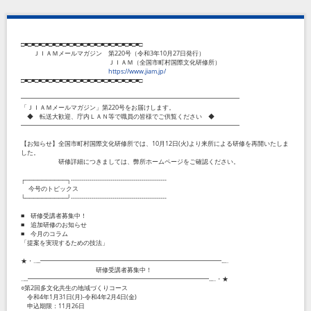
□■□■□■□■□■□■□■□■□■□■□■□■□■□■□■□■□■□
ＪＩＡＭメールマガジン 第220号（令和3年10月27日発行）
ＪＩＡＭ（全国市町村国際文化研修所）
https://www.jiam.jp/
□■□■□■□■□■□■□■□■□■□■□■□■□■□■□■□■□■□
━━━━━━━━━━━━━━━━━━━━━━━━━━━━━━━━━━━
「ＪＩＡＭメールマガジン」第220号をお届けします。
◆ 転送大歓迎、庁内ＬＡＮ等で職員の皆様でご供覧ください ◆
━━━━━━━━━━━━━━━━━━━━━━━━━━━━━━━━━━━
【お知らせ】全国市町村国際文化研修所では、10月12日(火)より来所による研修を再開いたしま
した。
研修詳細につきましては、弊所ホームページをご確認ください。
┌──────────┐----------------------------------------------
今号のトピックス
└──────────┘----------------------------------------------
■ 研修受講者募集中！
■ 追加研修のお知らせ
■ 今月のコラム
「提案を実現するための技法」
★・‥...━━━━━━━━━━━━━━━━━━━━━━━━━━━━━...‥
研修受講者募集中！
‥...━━━━━━━━━━━━━━━━━━━━━━━━━━━━━...‥・★
○第2回多文化共生の地域づくりコース
令和4年1月31日(月)-令和4年2月4日(金)
申込期限：11月26日