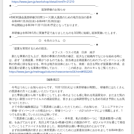
https://www.jiam.jp/workshop/detail.html?t=21210
★・‥...━━━━━━━━━━━━━━━━━━━━━━━━━━━━━...‥
追加研修のお知らせ
‥...━━━━━━━━━━━━━━━━━━━━━━━━━━━━━...‥・★
○市町村議会議員研修[3日間コース]新人議員のための地方自治の基本
令和4年1月26日(水)-令和4年1月28日(金)
申込開始は令和3年11月11日(木)予定となっております。
本研修は令和3年5月に実施予定でありましたものを3日間に短縮し追加実施いたします。
★・‥...━━━━━━━━━━━━━━━━━━━━━━━━━━━━━...‥
◎ 今月のコラム ◎
‥...━━━━━━━━━━━━━━━━━━━━━━━━━━━━━...‥・★
「提案を実現するための技法」
オフィス・ウスイ代表 臼井 純子
新たな事業の立ち上げ、既存の事業の方向性の修正、拡大など組織内でなにかを始める時に
は、必ず「企画提案」作業がつきものである。担当者は企画提案のためのプレゼンテーション資
料の作成に頭を悩ませる。昨今は地方自治体においても、依頼・自主を問わず提案書の作成、企
画立案が必要となる業務が増加しており、・・・この続きは、次のＵＲＬをご覧ください。
https://www.jiam.jp/melmaga/column/newcontents54.html#002265
-------------------------------------------------------------------------------
[編集後記]
-------------------------------------------------------------------------------
今号はうれしいお知らせからです。10月12日(火)より来所研修が再開し、研修所にはたくさん
の受講者の方々にお越しいただいております。
また季節は夏から秋？を通りこしてしまい冬のようにも感じ取れる気温変化や、まだまだ気の
抜けない新型コロナウイルスの感染症防止、皆さまには体調管理なども含め引続き予防にもお気
をつけください。
さて今回の編集後記は「1.受講者にお越しいただくために」のお知らせ、「2.シニアマネジャ
－研修~ダイバーシティの視点から~」研修リベンジ・・・の2つのテーマにより掲載します。1
つでも目を通していただければ幸いです。
「1.受講者にお越しいただくために」・・・本年度、私の目標の一つに「受講者数増への取
組」をあげております。先日上司である○島健○主幹との面談の中で、ぜひメルマガを通じて発信
していこうとアドバイスを頂きました。発信内容(お願い事項)は次のとおりです。
まず自治体職員の皆さまに来所受講いただくためには派遣自治体におかれまして令和4年度の
予算化(研修経費及び旅費)が必要となります。