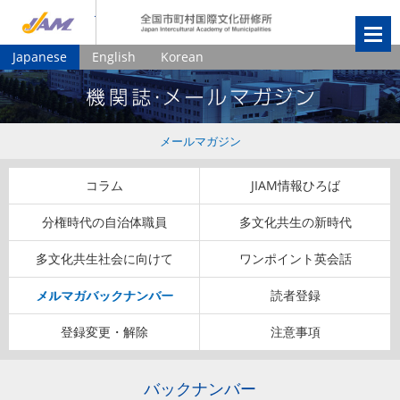
JIAM
全国市町村国
Japanese
English
Korean
メールマガジン
コラム
JIAM情報ひろば
分権時代の自治体職員
多文化共生の新時代
多文化共生社会に向けて
ワンポイント英会話
メルマガバックナンバー
読者登録
登録変更・解除
注意事項
バックナンバー