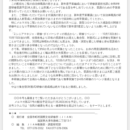
この配信をご覧の自治体職員の皆さまは、新年度予算編成において研修派遣担当課に令和4年
度研修受講予定(本人若しくは所属メンバー)である旨を申し出ていただき、受講のための予算措
置を行っていただく取組をお願いいたします。
また、ご登録いただいております議員の皆さまには、新年度予算審議において自治体職員の研
修派遣は人材育成に大変効果的でありますので採決時には何卒賛成してください。
特にメルマガをご覧いただいている査定担当の方々には、新型コロナウイルス感染症の関係で
研修中止となり予算執行されていないなどの理由で新年度0査定しないようお願い申し上げま
す。
「2.シニアマネジャ－研修~ダイバーシティの視点から~」研修リベンジ・・・10月13日(水)～
10月15日(金)の間、全国各地より20名の受講者をお迎えし集合型、対面式による研修を実施する
ことができました。3日間は秋晴れの天候にも恵まれ、講義・演習を通じた研修と併せ受講者の
皆さまには実り多き研修となったのではないでしょうか。
さて私、研修担当として約6か月ぶりの実施となったことから、お水の用意(講師用)を忘れた
り、司会進行時には原稿をよく噛み滑舌が大変悪かったことを反省しております。
またコロナ禍での開催でありましたので、使用教室の30分程度に1回の換気には特に注視し窓
の開閉を行いながら研修実施しました。1日目の夕方には、「お一人ずつ自己紹介」を頂き、特
に学びたいことや最近のマイブームなどについてお話しいただきアイスブレークを行うことがで
きました。・・・ただ、18時に終了となり日没が早かった影響からか換気のために開けていた窓
より大量の虫(ユスリカ)達が入り込み教室を飛んでおりました。受講生の皆さまには大変ご迷惑
をお掛けいたしましたが、このような出来事も次回に活かしていきたいと思います。
本研修は初めて企画から取組んだ研修であり無事実施でき4月の研修のリベンジ達成となりま
した。
やはり集合型(対面式)研修の達成感は絶大であると痛感しました。
━━━━━━━━━━━━━━━━━━━━━━━━━━━━━━━━━━━
◎◎今号も最後までご覧いただきありがとうございました。◎◎
メルマガ第221号の配信予定日は11月24日(水)を予定しています。
次号コラムでは「住民の健康を考える～健康寿命を延ばすために～」をテーマとします。
━━━━━━━━━━━━━━━━━━━━━━━━━━━━━━━━━━━
★☆★ ━━━━━━━━━━━━━━━━━━━━━━━━━━━━━...‥
◎ 発行者 全国市町村国際文化研修所（ＪＩＡＭ）
滋賀県大津市唐崎二丁目13-1
◎ 編 集 ＪＩＡＭ教務部・調査研究部
TEL 077-578-5932 FAX 077-578-5906