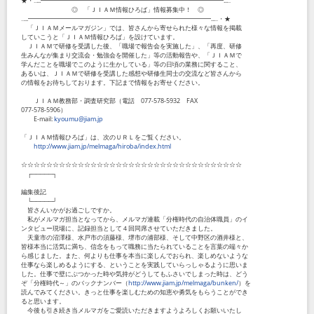
★・‥...━━━━━━━━━━━━━━━━━━━━━━━━━━━━━...‥
◎ 「ＪＩＡＭ情報ひろば」情報募集中！ ◎
‥...━━━━━━━━━━━━━━━━━━━━━━━━━━━━━...‥・★
「ＪＩＡＭメールマガジン」では、皆さんから寄せられた様々な情報を掲載
していこうと「ＪＩＡＭ情報ひろば」を設けています。
ＪＩＡＭで研修を受講した後、「職場で報告会を実施した」、「再度、研修
生みんなが集まり交流会・勉強会を開催した」等の活動報告や、「ＪＩＡＭで
学んだことを職場でこのように生かしている」等の日頃の業務に関すること、
あるいは、ＪＩＡＭで研修を受講した感想や研修生同士の交流など皆さんから
の情報をお待ちしております。下記まで情報をお寄せください。
ＪＩＡＭ教務部・調査研究部（電話 077-578-5932 FAX
077-578-5906）
E-mail:
kyoumu@jiam.jp
「ＪＩＡＭ情報ひろば」は、次のＵＲＬをご覧ください。
http://www.jiam.jp/melmaga/hiroba/index.html
☆☆☆☆☆☆☆☆☆☆☆☆☆☆☆☆☆☆☆☆☆☆☆☆☆☆☆☆☆☆☆☆☆☆☆
┌─────┐
編集後記
└─────┘
皆さんいかがお過ごしですか。
私がメルマガ担当となってから、メルマガ連載「分権時代の自治体職員」のイ
ンタビュー現場に、記録担当として４回同席させていただきました。
天童市の沼澤様、水戸市の須藤様、堺市の浦部様、そして中野区の酒井様と、
皆様本当に活気に満ち、信念をもって職務に当たられていることを言葉の端々か
ら感じました。また、何よりも仕事を本当に楽しんでおられ、楽しめないような
仕事なら楽しめるようにする、ということを実践していらっしゃるように思いま
した。仕事で壁にぶつかった時や気持がどうしてもふさいでしまった時は、どう
ぞ「分権時代～」のバックナンバー（
http://www.jiam.jp/melmaga/bunken/
）を
読んでみてください。きっと仕事を楽しむための知恵や勇気をもらうことができ
ると思います。
今後も引き続き当メルマガをご愛読いただきますようよろしくお願いいたし