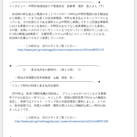
‥...━━━━━━━━━━━━━━━━━━━━━━━━━━━━━...‥・★
インタビュー：中野区地域包括ケア推進担当 副参事 酒井 直人さん（下）
自治体の枠を超えた職員のネットワークの一つNASは中野区職員の自主勉強会
から発展して、いまでは多くの自治体職員、市民を巻き込んだネットワークにな
っている。その仕掛け人である酒井さんは中野区に就職してすぐに区議会事務局
における事務カイゼンを進めた。中野区のおもてなし改善運動などにも参加し、
その後、全国レベルのカイゼンサミットにもつながっていく源流がそこにあった。
2つ目の職場は総務課で、文書管理システムの導入にコミットすることになる。
自治体の文書ルールをどう改善していくのか。
・・・この続きは、次のＵＲＬをご覧ください。
http://www.jiam.jp/melmaga/bunken/newcontents143.html#001210
★・‥...━━━━━━━━━━━━━━━━━━━━━━━━━━━━━...‥
◎ 「多文化共生の新時代」（第２３回） ◎
～明治大学国際日本学部教授 山脇 啓造 氏～
‥...━━━━━━━━━━━━━━━━━━━━━━━━━━━━━...‥・★
「トランプ時代の到来と多文化共生都市」
2016年は、欧州で難民危機が深刻化し、ブリュッセルやベルリンなど主要都
市でテロが起きた一年でした。そうした中、英国が国民投票でEUからの離脱を
決定し、米国ではドナルド・トランプ氏が大統領選挙に勝利しました。どうや
ら、欧米諸国では、外国人や移民・難民の受け入れに消極的な新しい時代が始
まったようです。
・・・この続きは、次のＵＲＬをご覧ください。
http://www.jiam.jp/melmaga/kyosei_newera/newcontents23.html#001206