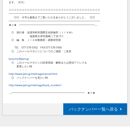
ます。（K.K）
☆☆☆☆☆☆☆☆☆☆☆☆☆☆☆☆☆☆☆☆☆☆☆☆☆☆☆☆☆☆☆☆☆☆☆
━━━━━━━━━━━━━━━━━━━━━━━━━━━━━━━━━━━
◎◎ 今号も最後までご覧いただきありがとうございました。 ◎◎
━━━━━━━━━━━━━━━━━━━━━━━━━━━━━━━━━━━
★☆★ ━━━━━━━━━━━━━━━━━━━━━━━━━━━━━...‥
◎ 発行者 全国市町村国際文化研修所（ＪＩＡＭ）
滋賀県大津市唐崎二丁目13-1
◎ 編 集 ＪＩＡＭ教務部・調査研究部
TEL 077-578-5932 FAX 077-578-5906
◎ このメールマガジンについてのご感想・ご意見
・・・
kyoumu@jiam.jp
◎ このメールマガジンの読者登録・解除または受信アドレスを
変更したい時
・・・
http://www.jiam.jp/melmaga/cancel.html
◎ バックナンバーを見たい時
・・・
http://www.jiam.jp/melmaga/back_number/
‥...━━━━━━━━━━━━━━━━━━━━━━━━━━━━ ★☆★
バックナンバー一覧へ戻る