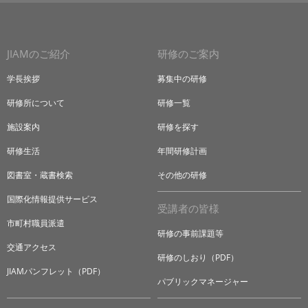
JIAMのご紹介
研修のご案内
学長挨拶
募集中の研修
研修所について
研修一覧
施設案内
研修を探す
研修生活
年間研修計画
図書室・蔵書検索
その他の研修
国際化情報提供サービス
受講者の皆様
市町村職員派遣
研修の事前課題等
交通アクセス
研修のしおり（PDF）
JIAMパンフレット（PDF）
パブリックマネージャー