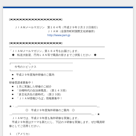
□■□■□■□■□■□■□■□■□■□■□■□■□■□■□■□■□■□
ＪＩＡＭメールマガジン 第１６４号（平成２９年２月２２日発行）
ＪＩＡＭ（全国市町村国際文化研修所）
http://www.jiam.jp
□■□■□■□■□■□■□■□■□■□■□■□■□■□■□■□■□■□
━━━━━━━━━━━━━━━━━━━━━━━━━━━━━━━━━━━
「ＪＩＡＭメールマガジン」第１６４号をお届けします。
◆ 転送大歓迎、庁内ＬＡＮ等で職員の皆さまでご供覧ください ◆
━━━━━━━━━━━━━━━━━━━━━━━━━━━━━━━━━━━
┌──────────┐----------------------------------------------
今号のトピックス
└──────────┘----------------------------------------------
■ 平成２９年度海外研修のご案内
■
研修受講者募集中！
■ １月に実施した研修のご紹介
■ 「分権時代の自治体職員」（第１４３回）
■ 「多文化共生の新時代」（第２３回）
■ 「ＪＩＡＭ情報ひろば」情報募集中！
★・‥...━━━━━━━━━━━━━━━━━━━━━━━━━━━━━...‥
◎ 平成２９年度海外研修のご案内 ◎
‥...━━━━━━━━━━━━━━━━━━━━━━━━━━━━━...‥・★
ＪＩＡＭでは、平成２９年度も海外研修を実施します。
平成２９年度はテーマを新たにし、下記の３研修を実施します。ぜひ職員研
修としてご活用ください。
１ （アメリカ）