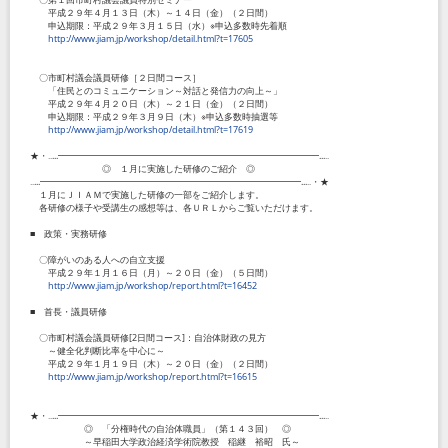
平成２９年４月１３日（木）～１４日（金）（２日間）
申込期限：平成２９年３月１５日（水）※申込多数時先着順
http://www.jiam.jp/workshop/detail.html?t=17605
〇市町村議会議員研修［２日間コース］
「住民とのコミュニケーション～対話と発信力の向上～」
平成２９年４月２０日（木）～２１日（金）（２日間）
申込期限：平成２９年３月９日（木）※申込多数時抽選等
http://www.jiam.jp/workshop/detail.html?t=17619
★・‥...━━━━━━━━━━━━━━━━━━━━━━━━━━━━━...‥
◎ １月に実施した研修のご紹介 ◎
‥...━━━━━━━━━━━━━━━━━━━━━━━━━━━━━...‥・★
１月にＪＩＡＭで実施した研修の一部をご紹介します。
各研修の様子や受講生の感想等は、各ＵＲＬからご覧いただけます。
■ 政策・実務研修
〇障がいのある人への自立支援
平成２９年１月１６日（月）～２０日（金）（５日間）
http://www.jiam.jp/workshop/report.html?t=16452
■ 首長・議員研修
〇市町村議会議員研修[2日間コース]：自治体財政の見方
～健全化判断比率を中心に～
平成２９年１月１９日（木）～２０日（金）（２日間）
http://www.jiam.jp/workshop/report.html?t=16615
★・‥...━━━━━━━━━━━━━━━━━━━━━━━━━━━━━...‥
◎ 「分権時代の自治体職員」（第１４３回） ◎
～早稲田大学政治経済学術院教授 稲継 裕昭 氏～