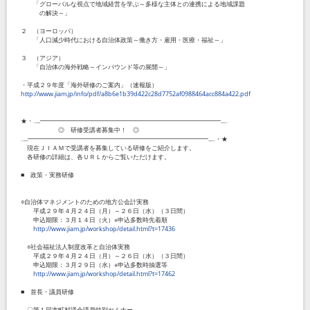
「グローバルな視点で地域経営を学ぶ～多様な主体との連携による地域課題
の解決～」
２ （ヨーロッパ）
「人口減少時代における自治体政策～働き方・雇用・医療・福祉～」
３ （アジア）
「自治体の海外戦略～インバウンド等の展開～」
・平成２９年度「海外研修のご案内」（速報版）
http://www.jiam.jp/info/pdf/a8b6e1b39d422c28d7752af0988464acc884a422.pdf
★・‥...━━━━━━━━━━━━━━━━━━━━━━━━━━━━━...‥
◎ 研修受講者募集中！ ◎
‥...━━━━━━━━━━━━━━━━━━━━━━━━━━━━━...‥・★
現在ＪＩＡＭで受講者を募集している研修をご紹介します。
各研修の詳細は、各ＵＲＬからご覧いただけます。
■ 政策・実務研修
○自治体マネジメントのための地方公会計実務
平成２９年４月２４日（月）～２６日（水）（３日間）
申込期限：３月１４日（火）※申込多数時先着順
http://www.jiam.jp/workshop/detail.html?t=17436
○社会福祉法人制度改革と自治体実務
平成２９年４月２４日（月）～２６日（水）（３日間）
申込期限：３月２９日（水）※申込多数時抽選等
http://www.jiam.jp/workshop/detail.html?t=17462
■ 首長・議員研修
〇第１回市町村議会議員特別セミナー