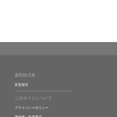
デア募集
書類様式集
変更届等
このサイトについて
プライバシーポリシー
著作権・免責事項