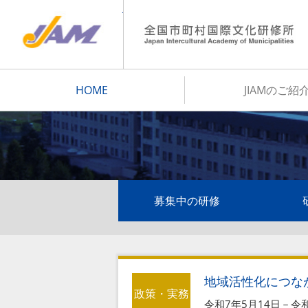
JIAM
HOME
JIAMのご紹
募集中の研修
地域活性化につな
政策・実務
令和7年5月14日－令和