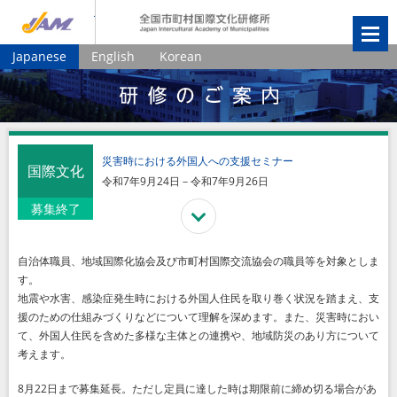
JIAM
全国市町村国
Japanese
English
Korean
災害時における外国人への支援セミナー
国際文化
令和7年9月24日－令和7年9月26日
募集終了
自治体職員、地域国際化協会及び市町村国際交流協会の職員等を対象としま
す。
地震や水害、感染症発生時における外国人住民を取り巻く状況を踏まえ、支
援のための仕組みづくりなどについて理解を深めます。また、災害時におい
て、外国人住民を含めた多様な主体との連携や、地域防災のあり方について
考えます。
8月22日まで募集延長。ただし定員に達した時は期限前に締め切る場合があ