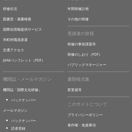
研修生活
年間研修計画
図書室・蔵書検索
その他の研修
国際化情報提供サービス
受講者の皆様
市町村職員派遣
研修の事前課題等
交通アクセス
研修のしおり（PDF）
JIAMパンフレット（PDF）
パブリックマネージャー
機関誌・メールマガジン
書類様式集
機関誌「国際文化研修」
変更届等
バックナンバー
このサイトについて
メールマガジン
プライバシーポリシー
バックナンバー
著作権・免責事項
読者登録