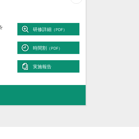
を
研修詳細
（PDF）
時間割
（PDF）
実施報告