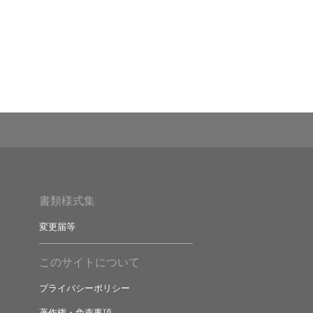
デア募集
書類様式集
変更届等
このサイトについて
プライバシーポリシー
著作権・免責事項