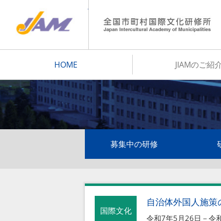
JIAM
HOME
JIAMのご紹
募集中の研修
自治体外国人施策
国際文化
令和7年5月26日－令和