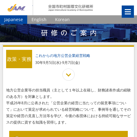
JIAM
全国市町村国
Japanese
English
Korean
これからの地方公営企業経営戦略
政策・実務
30年9月5日(水)-9月7日(金)
地方公営企業等の担当職員（主として１年以上在籍し、財務諸表作成の経験
のある方）を対象とします。
平成26年8月に公表された「公営企業の経営に当たっての留意事項につい
て」において策定が求められている経営戦略について、事例等を通してその
策定や経営の見直し方法等を学び、今後の各団体における持続可能なサービ
スの提供に資する知識を習得します。