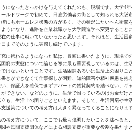
うになったきっかけを与えてくれたのも、現場です。大学
4
年
ィールドワークで初めて、日雇労働者の街として知られる大阪
ヶ崎にもホームレス状態の方が多く、その状況にたいへん衝撃
うようになり、進路を企業就職から大学院進学へ変更すること
現在の仕事に就いていなかったと思います。それほど、生活困
今日までそのように実感し続けています。
究に携わるようになった私は、冒頭に書いたように、現場での
活困窮の実態について論じる際に最も重要視しているのは、生
けではないということです。生活困窮あるいは生活上の困りご
み書きができなくて仕事探しが困難、知的障害や精神疾患を抱
ない、保証人を確保できずアパートの賃貸契約を結べない、ギ
りができない、などのように、生活で困っているのはお金だけ
孤立も、生活上の困りごとといえます。そして、生活困窮や生
る支援策についての考え方は大きく異なってくることになりま
の考え方について、ここでも最も強調したいことを述べると、
機関や民間支援団体などによる相談支援が重要な役割を果たす