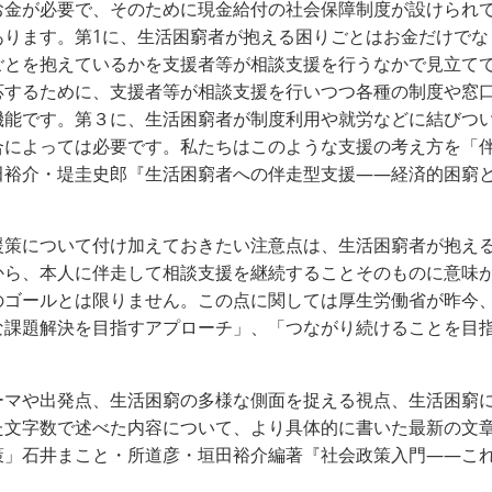
お金が必要で、そのために現金給付の社会保障制度が設けられ
あります。第
1
に、生活困窮者が抱える困りごとはお金だけでな
ごとを抱えているかを支援者等が相談支援を行うなかで見立て
応するために、支援者等が相談支援を行いつつ各種の制度や窓
機能です。第３に、生活困窮者が制度利用や就労などに結びつ
合によっては必要です。私たちはこのような支援の考え方を「
田裕介・堤圭史郎『生活困窮者への伴走型支援――経済的困窮
。
策について付け加えておきたい注意点は、生活困窮者が抱える
から、本人に伴走して相談支援を継続することそのものに意味
のゴールとは限りません。この点に関しては厚生労働省が昨今
な課題解決を目指すアプローチ」、「つながり続けることを目
マや出発点、生活困窮の多様な側面を捉える視点、生活困窮に
た文字数で述べた内容について、より具体的に書いた最新の文
策」石井まこと・所道彦・垣田裕介編著『社会政策入門――こ