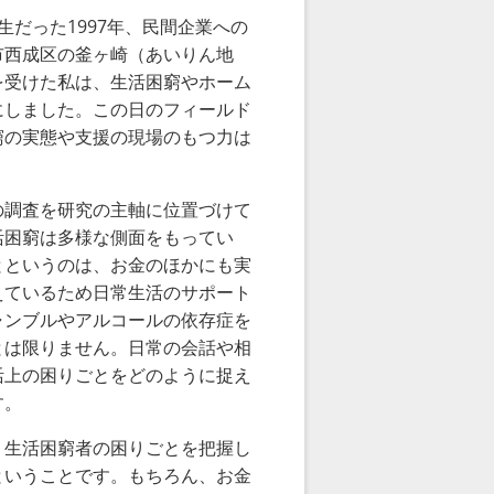
生だった
1997
年、民間企業への
市西成区の釜ヶ崎（あいりん地
を受けた私は、生活困窮やホーム
にしました。この日のフィールド
窮の実態や支援の現場のもつ力は
調査を研究の主軸に位置づけて
活困窮は多様な側面をもってい
とというのは、お金のほかにも実
えているため日常生活のサポート
ャンブルやアルコールの依存症を
とは限りません。日常の会話や相
活上の困りごとをどのように捉え
す。
生活困窮者の困りごとを把握し
ということです。もちろん、お金