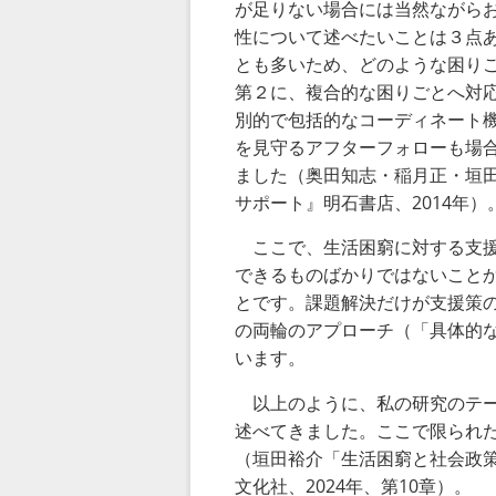
が足りない場合には当然ながら
性について述べたいことは３点
とも多いため、どのような困り
第２に、複合的な困りごとへ対
別的で包括的なコーディネート
を見守るアフターフォローも場
ました（奥田知志・稲月正・垣
サポート』明石書店、
2014
年）
ここで、生活困窮に対する支援
できるものばかりではないこと
とです。課題解決だけが支援策
の両輪のアプローチ（「具体的
います。
以上のように、私の研究のテー
述べてきました。ここで限られ
（垣田裕介「生活困窮と社会政
文化社、
2024
年、第
10
章）。