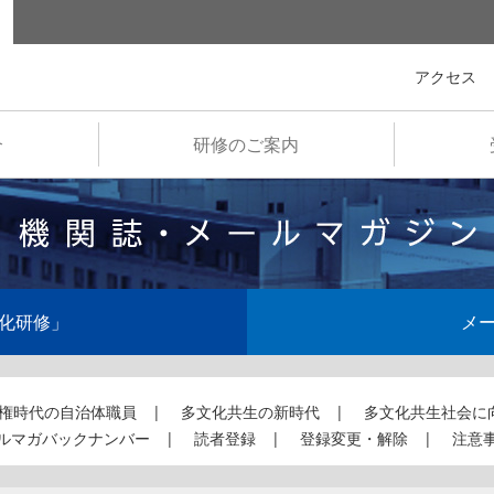
全国市町村国際文化研修所
アクセス
介
研修のご案内
化研修」
メ
権時代の自治体職員
多文化共生の新時代
多文化共生社会に
ルマガバックナンバー
読者登録
登録変更・解除
注意