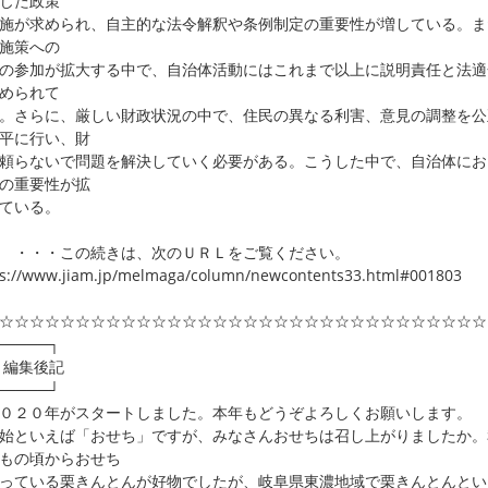
じた政策
施が求められ、自主的な法令解釈や条例制定の重要性が増している。ま
施策への
の参加が拡大する中で、自治体活動にはこれまで以上に説明責任と法適
められて
。さらに、厳しい財政状況の中で、住民の異なる利害、意見の調整を公
平に行い、財
頼らないで問題を解決していく必要がある。こうした中で、自治体にお
の重要性が拡
ている。
・・この続きは、次のＵＲＬをご覧ください。
ps://www.jiam.jp/melmaga/column/newcontents33.html#001803
☆☆☆☆☆☆☆☆☆☆☆☆☆☆☆☆☆☆☆☆☆☆☆☆☆☆☆☆☆☆☆☆
────┐
集後記
────┘
２０年がスタートしました。本年もどうぞよろしくお願いします。
といえば「おせち」ですが、みなさんおせちは召し上がりましたか。
もの頃からおせち
っている栗きんとんが好物でしたが、岐阜県東濃地域で栗きんとんとい