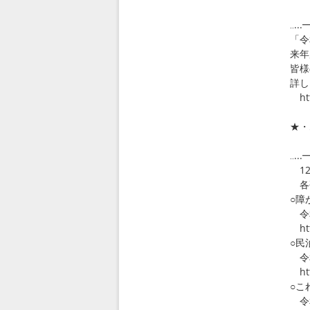
◎
‥.
「令
来年
皆様
詳し
htt
★・
◎
‥.
12
各研
○障
令和
htt
○民
令和
htt
○こ
令和