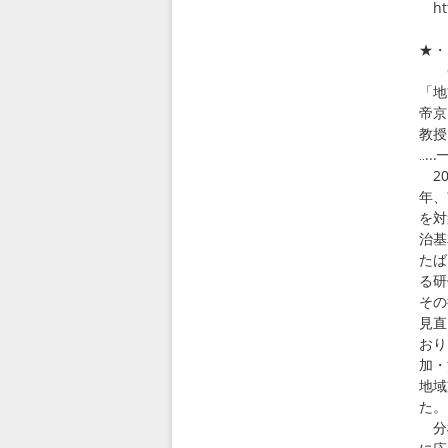
htt
★・
◎
「地
帝
教
‥.
20
年、
を対
治基
たば
る研
その
見直
おり
加・
地域
た。
分権