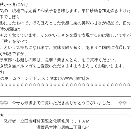
秋から冬にかけ
気の、現地では定番の和菓子を意味します。栗に砂糖を加え炊き上げた
巾でしぼり
形にしたもので、ほろほろとした食感に栗の奥深い甘さが絶品で、初め
時の感動は
もよく覚えています。そのおいしさを文章で表現するのは難しいですが
「秋」を食べて
、という気持ちになれます。賞味期限が短く、あまり全国的に流通して
が残念ですが、
県東部へお越しの際は、是非「栗きんとん」をご賞味ください。
続き当メルマガをご愛読いただきますようよろしくお願いします。
.N）
Mのホームページアドレス：https://www.jiam.jp/
☆☆☆☆☆☆☆☆☆☆☆☆☆☆☆☆☆☆☆☆☆☆☆☆☆☆☆☆☆☆☆☆
━━━━━━━━━━━━━━━━━━━━━━━━━━━━━━━━
◎ 今号も最後までご覧いただきありがとうございました。 ◎◎
━━━━━━━━━━━━━━━━━━━━━━━━━━━━━━━━
★ ━━━━━━━━━━━━━━━━━━━━━━━━━━━━━...
 発行者 全国市町村国際文化研修所（ＪＩＡＭ）
賀県大津市唐崎二丁目13-1