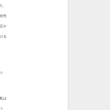
た、
合性
正か
ける
☆
私は
う