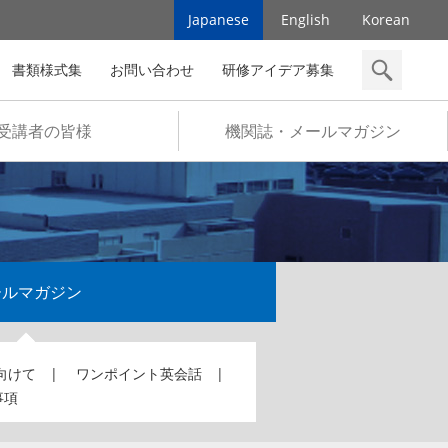
Japanese
English
Korean
書類様式集
お問い合わせ
研修アイデア募集
検索
受講者の皆様
機関誌・メールマガジン
ールマガジン
向けて
ワンポイント英会話
事項