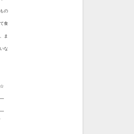
もの
て食
、ま
いな
☆
━
━
‥