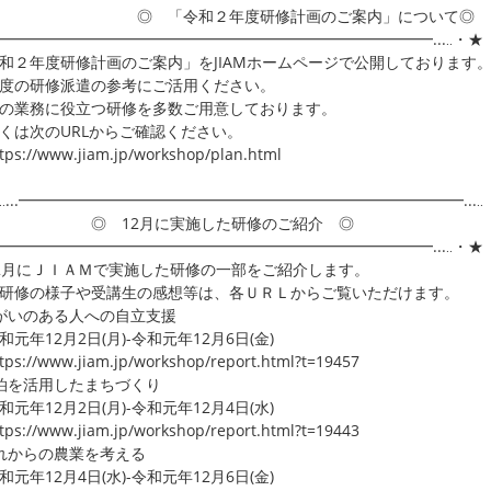
 「令和２年度研修計画のご案内」について◎
..━━━━━━━━━━━━━━━━━━━━━━━━━━━━━...‥・★
和２年度研修計画のご案内」をJIAMホームページで公開しております
度の研修派遣の参考にご活用ください。
の業務に役立つ研修を多数ご用意しております。
くは次のURLからご確認ください。
ps://www.jiam.jp/workshop/plan.html
‥...━━━━━━━━━━━━━━━━━━━━━━━━━━━━━...‥
 12月に実施した研修のご紹介 ◎
..━━━━━━━━━━━━━━━━━━━━━━━━━━━━━...‥・★
月にＪＩＡＭで実施した研修の一部をご紹介します。
修の様子や受講生の感想等は、各ＵＲＬからご覧いただけます。
がいのある人への自立支援
元年12月2日(月)-令和元年12月6日(金)
ps://www.jiam.jp/workshop/report.html?t=19457
泊を活用したまちづくり
元年12月2日(月)-令和元年12月4日(水)
ps://www.jiam.jp/workshop/report.html?t=19443
れからの農業を考える
元年12月4日(水)-令和元年12月6日(金)