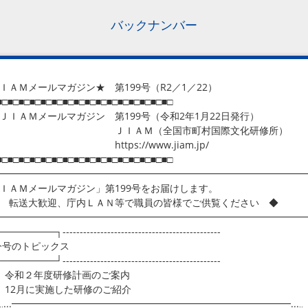
バックナンバー
ＩＡＭメールマガジン★ 第199号（R2／1／22）
■□■□■□■□■□■□■□■□■□■□■□■□■□■□■□■□
ＡＭメールマガジン 第199号（令和2年1月22日発行）
ＩＡＭ（全国市町村国際文化研修所）
ttps://www.jiam.jp/
■□■□■□■□■□■□■□■□■□■□■□■□■□■□■□■□
━━━━━━━━━━━━━━━━━━━━━━━━━━━━━━━━
ＩＡＭメールマガジン」第199号をお届けします。
転送大歓迎、庁内ＬＡＮ等で職員の皆様でご供覧ください ◆
━━━━━━━━━━━━━━━━━━━━━━━━━━━━━━━━
───────┐----------------------------------------------
号のトピックス
───────┘----------------------------------------------
 令和２年度研修計画のご案内
12月に実施した研修のご紹介
‥...━━━━━━━━━━━━━━━━━━━━━━━━━━━━━...‥