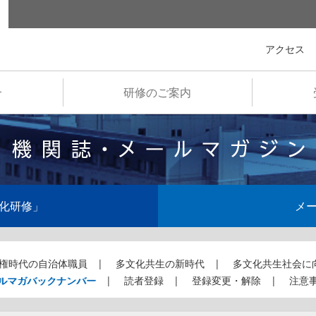
全国市町村国際文化研修所
アクセス
介
研修のご案内
化研修」
メ
権時代の自治体職員
多文化共生の新時代
多文化共生社会に
ルマガバックナンバー
読者登録
登録変更・解除
注意