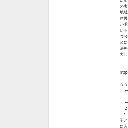
に応
の実
地域
住民
が求
いる
つ公
政に
法務
大し
・
htt
☆☆
┌─
編
└─
２０
年始
子ど
に入