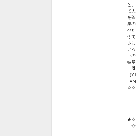
と、
て人
を茶
栗の
べた
今で
さに
いる
いの
岐阜
引き
（Y
JIA
☆☆
━━
◎
━━
★☆
◎
滋