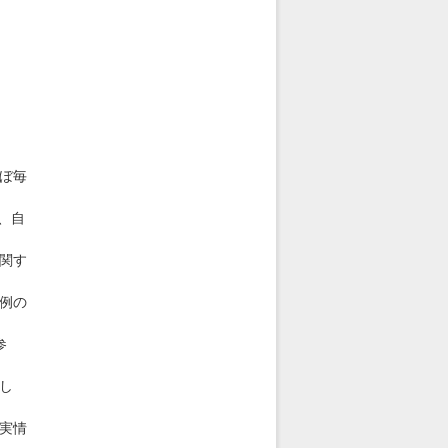
ほぼ毎
、自
関す
例の
参
し
実情