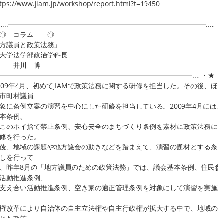
ps://www.jiam.jp/workshop/report.html?t=19450
‥...━━━━━━━━━━━━━━━━━━━━━━━━━━━━━...‥
 コラム ◎
方議員と政策法務」
京大学法学部政治学科長
授 井川 博
..━━━━━━━━━━━━━━━━━━━━━━━━━━━━━...‥・★
09年4月、初めてJIAMで政策法務に関する研修を担当した。その後、
市町村議員
象に条例立案の演習を中心にした研修を担当している。2009年4月には
本条例、
このポイ捨て禁止条例、安心安全のまちづくり条例を素材に政策法務に
修を行った。
後、地域の課題や地方議会の動きなどを踏まえて、演習の題材とする条
しを行って
、昨年8月の「地方議員のための政策法務」では、議会基本条例、住民
活動推進条例、
支え合い活動推進条例、空き家の適正管理条例を対象にして演習を実施
改革により自治体の自主立法権や自主行政権が拡大する中で、地域の