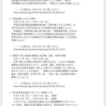
財政健全化法監査の意義や監査の役割について理解し、適正な
決算審査に向けた知識の習得を目的に、演習なども含めて実施しました。
・・・この続きは、次のＵＲＬをご覧ください。
http://www.jiam.jp/workshop/report/21/dt_409.html
○ 行政評価システムの導入
６月１５日（火）～６月１７日（木）
平成22年度実践的課題解決型研修「行政評価システムの導入」を
6月15日(火)から6月17日(木)までの3日間の日程で開催しました。
本研修は、行政評価で最も導入例の多い「事務事業評価」を中心に、
指標の設定や推進体制づくりなどの制度設計の具体的な方法を学び、
円滑な導入に向けての説明等ができる職員の養成を図ることを目的に
実施しました。
・・・この続きは、次のＵＲＬをご覧ください。
http://www.jiam.jp/workshop/report/21/dt_411.html
○ 基礎から学ぶ地域の国際化と自治体、協会、住民の役割
６月１７日（木）～６月１８日（金）
日本で暮らす外国人住民が年々増加するなか、これからの地域の
国際化や多文化共生について、自治体、協会、住民の皆さま方が、
それぞれの立場で地域の一員として果たすべき役割について気づき、
考えていただくことを目的に、「基礎から学ぶ地域の国際化と自治体、
協会、住民の役割」を6月17日（木）～18日（金）の2日間の日程で
開催いたしました。
・・・この続きは、次のＵＲＬをご覧ください。
http://www.jiam.jp/workshop/report/21/dt_412.html
○ 第1回 多文化共生マネージャー養成コース
５月１０日（月）～５月１４日（金）（前期）
６月２１日（月）～６月２５日（金）（後期）
このコースは、在住外国人施策における関係機関等とのコーディ
ネート能力、事業の企画立案能力を有する「多文化共生マネージャー」