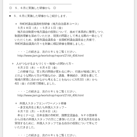
--------------------------------------------------------------------
◎ ５、６月に実施した研修から ◎
--------------------------------------------------------------------
■ ５、６月に実施した研修からご紹介します。
○ 市町村議会議員特別研修（地方自治基本コース）
５月１８日（火）～５月２１日（金）
地方自治制度や地方議会の役割について、改めて体系的に整理しつつ、
制度的理解を深めていただき、現実の問題として考える際の一助として
いただくため、全国市議会議長会・全国町村議会議長会と共催で、
市町村議会議員の方々を対象に標記研修を開催しました。
・・・この続きは、次のＵＲＬをご覧ください。
http://www.jiam.jp/workshop/report/21/dt_404.html
○ 人がつながるまちづくり～地域への関わり方～
６月２日（水）～６月４日（金）
この研修では、官と民の関係が変わるに伴い、行政が地域に対して
どのような関わり方が可能なのか、講義、事例紹介、演習を通じて、
地域の実情に合わせながら考えることをねらいに6月2日（水）から
4日（金）の日程で開催しました。
・・・この続きは、次のＵＲＬをご覧ください。
http://www.jiam.jp/workshop/report/21/dt_406.html
○ 外国人スタッフエンパワーメント研修
～多文化共生と私たち外国人スタッフ～
６月７日（月）～６月８日（火）
本セミナーは、日本全国の市町村、国際交流協会、ＮＰＯ団体等
から22名の外国人スタッフの方にご参加いただき、多文化共生社会を
実現するために、外国人スタッフである自分の役割について学んで
いただきました。
・・・この続きは、次のＵＲＬをご覧ください。