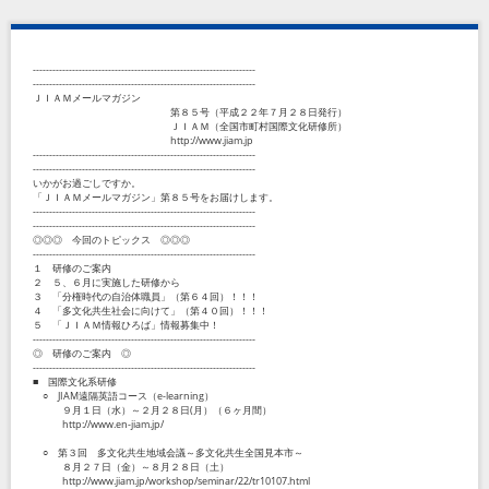
--------------------------------------------------------------------
--------------------------------------------------------------------
ＪＩＡＭメールマガジン
第８５号（平成２２年７月２８日発行）
ＪＩＡＭ（全国市町村国際文化研修所）
http://www.jiam.jp
--------------------------------------------------------------------
--------------------------------------------------------------------
いかがお過ごしですか。
「ＪＩＡＭメールマガジン」第８５号をお届けします。
--------------------------------------------------------------------
--------------------------------------------------------------------
◎◎◎ 今回のトピックス ◎◎◎
--------------------------------------------------------------------
１ 研修のご案内
２ ５、６月に実施した研修から
３ 「分権時代の自治体職員」（第６４回）！！！
４ 「多文化共生社会に向けて」（第４０回）！！！
５ 「ＪＩＡＭ情報ひろば」情報募集中！
--------------------------------------------------------------------
◎ 研修のご案内 ◎
--------------------------------------------------------------------
■ 国際文化系研修
○ JIAM遠隔英語コース（e-learning）
９月１日（水）～２月２８日(月）（６ヶ月間）
http://www.en-jiam.jp/
○ 第３回 多文化共生地域会議～多文化共生全国見本市～
８月２７日（金）～８月２８日（土）
http://www.jiam.jp/workshop/seminar/22/tr10107.html