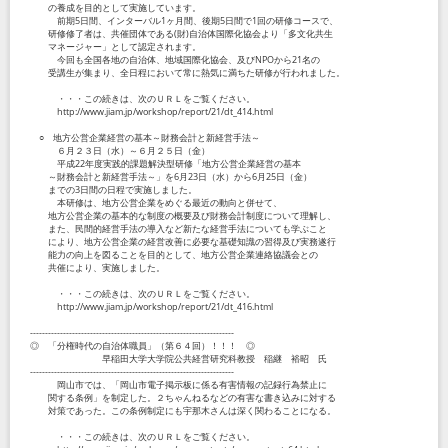
の養成を目的として実施しています。
前期5日間、インターバル1ヶ月間、後期5日間で1回の研修コースで、
研修修了者は、共催団体である(財)自治体国際化協会より「多文化共生
マネージャー」として認定されます。
今回も全国各地の自治体、地域国際化協会、及びNPOから21名の
受講生が集まり、全日程において常に熱気に満ちた研修が行われました。
・・・この続きは、次のＵＲＬをご覧ください。
http://www.jiam.jp/workshop/report/21/dt_414.html
○ 地方公営企業経営の基本～財務会計と新経営手法～
６月２３日（水）～６月２５日（金）
平成22年度実践的課題解決型研修「地方公営企業経営の基本
～財務会計と新経営手法～」を6月23日（水）から6月25日（金）
までの3日間の日程で実施しました。
本研修は、地方公営企業をめぐる最近の動向と併せて、
地方公営企業の基本的な制度の概要及び財務会計制度について理解し、
また、民間的経営手法の導入など新たな経営手法についても学ぶこと
により、地方公営企業の経営改善に必要な基礎知識の習得及び実務遂行
能力の向上を図ることを目的として、地方公営企業連絡協議会との
共催により、実施しました。
・・・この続きは、次のＵＲＬをご覧ください。
http://www.jiam.jp/workshop/report/21/dt_416.html
--------------------------------------------------------------------
◎ 「分権時代の自治体職員」（第６４回）！！！ ◎
早稲田大学大学院公共経営研究科教授 稲継 裕昭 氏
--------------------------------------------------------------------
岡山市では、「岡山市電子掲示板に係る有害情報の記録行為禁止に
関する条例」を制定した。２ちゃんねるなどの有害な書き込みに対する
対策であった。この条例制定にも宇那木さんは深く関わることになる。
・・・この続きは、次のＵＲＬをご覧ください。