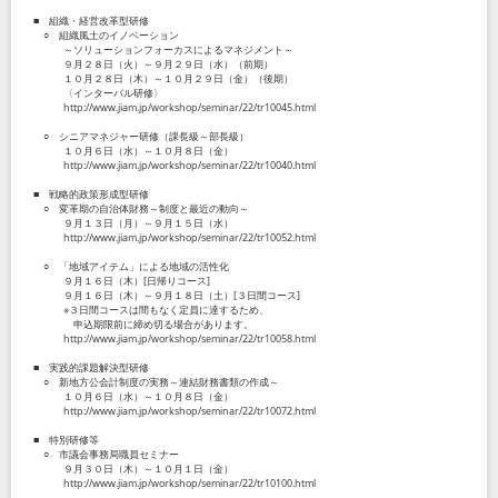
■ 組織・経営改革型研修
○ 組織風土のイノベーション
～ソリューションフォーカスによるマネジメント～
９月２８日（火）～９月２９日（水）（前期）
１０月２８日（木）～１０月２９日（金）（後期）
〈インターバル研修〉
http://www.jiam.jp/workshop/seminar/22/tr10045.html
○ シニアマネジャー研修（課長級～部長級）
１０月６日（水）～１０月８日（金）
http://www.jiam.jp/workshop/seminar/22/tr10040.html
■ 戦略的政策形成型研修
○ 変革期の自治体財務～制度と最近の動向～
９月１３日（月）～９月１５日（水）
http://www.jiam.jp/workshop/seminar/22/tr10052.html
○ 「地域アイテム」による地域の活性化
９月１６日（木）[日帰りコース]
９月１６日（木）～９月１８日（土）[３日間コース]
※３日間コースは間もなく定員に達するため、
申込期限前に締め切る場合があります。
http://www.jiam.jp/workshop/seminar/22/tr10058.html
■ 実践的課題解決型研修
○ 新地方公会計制度の実務～連結財務書類の作成～
１０月６日（水）～１０月８日（金）
http://www.jiam.jp/workshop/seminar/22/tr10072.html
■ 特別研修等
○ 市議会事務局職員セミナー
９月３０日（木）～１０月１日（金）
http://www.jiam.jp/workshop/seminar/22/tr10100.html