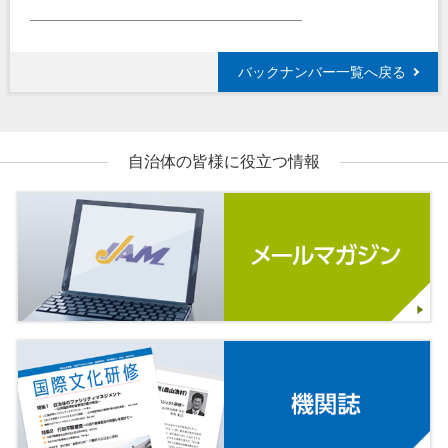
____________________________________________________________________
バックナンバー一覧へ戻る
自治体の皆様に役立つ情報