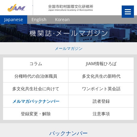
JIAM
全国市町村国
Japanese
English
Korean
メールマガジン
コラム
JIAM情報ひろば
分権時代の自治体職員
多文化共生の新時代
多文化共生社会に向けて
ワンポイント英会話
メルマガバックナンバー
読者登録
登録変更・解除
注意事項
バックナンバー