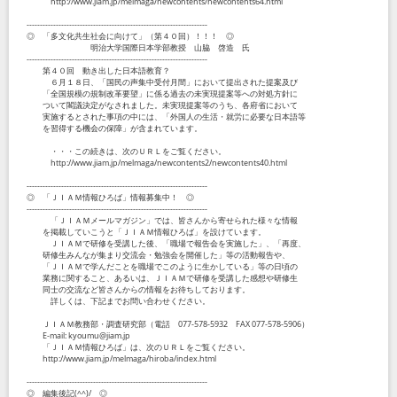
http://www.jiam.jp/melmaga/newcontents/newcontents64.html
--------------------------------------------------------------------
◎ 「多文化共生社会に向けて」（第４０回）！！！ ◎
明治大学国際日本学部教授 山脇 啓造 氏
--------------------------------------------------------------------
第４０回 動き出した日本語教育？
６月１８日、「国民の声集中受付月間」において提出された提案及び
「全国規模の規制改革要望」に係る過去の未実現提案等への対処方針に
ついて閣議決定がなされました。未実現提案等のうち、各府省において
実施するとされた事項の中には、「外国人の生活・就労に必要な日本語等
を習得する機会の保障」が含まれています。
・・・この続きは、次のＵＲＬをご覧ください。
http://www.jiam.jp/melmaga/newcontents2/newcontents40.html
--------------------------------------------------------------------
◎ 「ＪＩＡＭ情報ひろば」情報募集中！ ◎
--------------------------------------------------------------------
「ＪＩＡＭメールマガジン」では、皆さんから寄せられた様々な情報
を掲載していこうと「ＪＩＡＭ情報ひろば」を設けています。
ＪＩＡＭで研修を受講した後、「職場で報告会を実施した」、「再度、
研修生みんなが集まり交流会・勉強会を開催した」等の活動報告や、
「ＪＩＡＭで学んだことを職場でこのように生かしている」等の日頃の
業務に関すること、あるいは、ＪＩＡＭで研修を受講した感想や研修生
同士の交流など皆さんからの情報をお待ちしております。
詳しくは、下記までお問い合わせください。
ＪＩＡＭ教務部・調査研究部（電話 077-578-5932 FAX 077-578-5906）
E-mail: kyoumu@jiam.jp
「ＪＩＡＭ情報ひろば」は、次のＵＲＬをご覧ください。
http://www.jiam.jp/melmaga/hiroba/index.html
--------------------------------------------------------------------
◎ 編集後記(^^)/ ◎