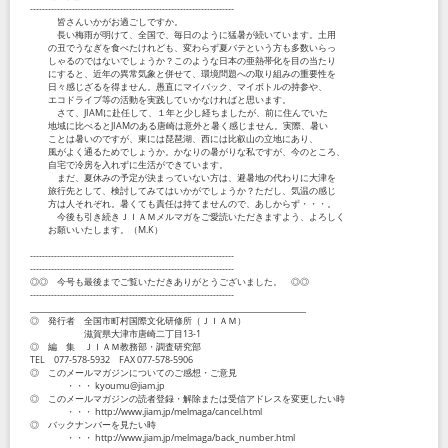
--------------------------------------------------------------------
皆さんいかがお過ごしですか。
長い梅雨が明けて、全国で、毎日のように猛暑が続いています。土用
の丑でうなぎを食べたけれども、変わらず夏バテという方も多数いらっ
しゃるのではないでしょうか？このような日本の亜熱帯化を目の当たり
にすると、近年の異常気象と併せて、環境問題への取り組みの重要性を
日々感じざるを得ません。愚直にマイバック、マイボトルの持参や、
エコドライブ等の活動を実践していかなければと思います。
さて、JIAMに赴任して、１年と少し経ちましたが、前に住んでいた
地域に比べるとJIAMのある唐崎は意外と暑く感じません。実際、暑い
ことは暑いのですが、東には琵琶湖、西には比叡山の立地にあり、
風がよく通るためでしょうか。かなりの暑がりな私ですが、今のところ、
自宅で冷房を入れずに生活ができています。
まだ、夏休みの予定が決まっていない方は、避暑地の代わりに大津を
旅行先として、検討してみてはいかがでしょうか？ただし、気温の感じ
方は人それぞれ。暑くても責任は持てませんので、あしからず・・・。
今後も引き続きＪＩＡＭメルマガをご愛読いただきますよう、よろしく
お願いいたします。（M.K）
--------------------------------------------------------------------
--------------------------------------------------------------------
◎◎ 今号も最後までご覧いただきありがとうございました。 ◎◎
--------------------------------------------------------------------
_____________________________________________________________________
◎ 発行者 全国市町村国際文化研修所（ＪＩＡＭ）
滋賀県大津市唐崎二丁目13-1
◎ 編 集 ＪＩＡＭ教務部・調査研究部
TEL 077-578-5932 FAX 077-578-5906
◎ このメールマガジンについてのご感想・ご意見
・・・ kyoumu@jiam.jp
◎ このメールマガジンの読者登録・解除または受信アドレスを変更したい時
・・・ http://www.jiam.jp/melmaga/cancel.html
◎ バックナンバーを見たい時
・・・ http://www.jiam.jp/melmaga/back_number.html