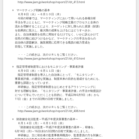
http://www.jiam.jp/workshop/report/21/dt_413.html
○ マーケティング戦略の基本
６月８日（火）～６月１０日（木）
今回の研修では、マーケティングにおいて用いられる各種分析
手法を学ぶとともに、マーケティング戦略立案のプロセスと全体の
流れを理解することにより、ターゲットに対し限られた資源（財源）
を効果的に投入し、最大限の成果を上げるにはどうすべきか、
また、自治体施策を住民に周知するだけでなく、いかに訴えかけて
住民の行動に結びつけるかなど、マーケティングの手法を自らの
自治体の課題解決、施策展開に応用できる職員の能力育成を
目指して実施しました。
・・・この続きは、次のＵＲＬをご覧ください。
http://www.jiam.jp/workshop/report/21/dt_410.html
○ 指定管理者制度等におけるモニタリング・事業者評価
６月９日（水）～６月１１日（金）
指定管理者制度を導入した自治体にとって、「モニタリング・
事業者評価」の適切な実施は、制度本来の目的を達成するためにも、
重要な課題となっています。
本研修は、指定管理者制度をはじめとするアウトソーシングに
対する理解を深め、「モニタリング・事業者評価」の手法や制度設計
について学んでいただくことを目的に、平成22年6月9日（水）から
11日（金）までの3日間の日程で実施しました。
・・・この続きは、次のＵＲＬをご覧ください。
http://www.jiam.jp/workshop/report/21/dt_408.html
○ 財政健全化法監査～平成21年度決算審査の基本～
６月１４日（月）～６月１６日（水）
「財政健全化法監査～平成21年度決算審査の基本～」研修を、
6月14日（月)～16日(水)の3日間の日程で実施いたしました。
本研修は、主に初任者の監査事務局職員や、監査委員の方を対象に、