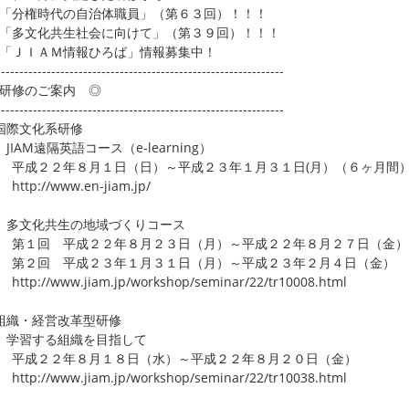
「分権時代の自治体職員」（第６３回）！！！
「多文化共生社会に向けて」（第３９回）！！！
「ＪＩＡＭ情報ひろば」情報募集中！
---------------------------------------------------------------
研修のご案内 ◎
---------------------------------------------------------------
国際文化系研修
JIAM遠隔英語コース（e-learning）
成２２年８月１日（日）～平成２３年１月３１日(月）（６ヶ月間
p://www.en-jiam.jp/
多文化共生の地域づくりコース
１回 平成２２年８月２３日（月）～平成２２年８月２７日（金）
２回 平成２３年１月３１日（月）～平成２３年２月４日（金）
p://www.jiam.jp/workshop/seminar/22/tr10008.html
組織・経営改革型研修
 学習する組織を目指して
成２２年８月１８日（水）～平成２２年８月２０日（金）
p://www.jiam.jp/workshop/seminar/22/tr10038.html