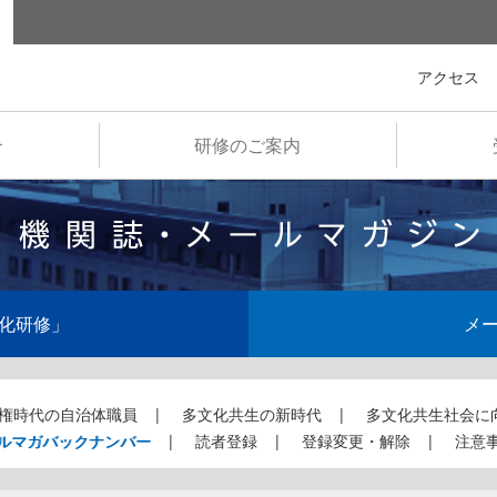
全国市町村国際文化研修所
アクセス
介
研修のご案内
化研修」
メ
権時代の自治体職員
多文化共生の新時代
多文化共生社会に
ルマガバックナンバー
読者登録
登録変更・解除
注意