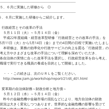
---------------------------------------------------------------
５、６月に実施した研修から ◎
---------------------------------------------------------------
５、６月に実施した研修からご紹介します。
 行政経営とその改革の手法
月１１日（火）～５月１４日（金）
成22年度組織・経営改革型研修「行政経営とその改革の手法」を
11日（火）から5月14日（金）までの4日間の日程で実施いたしまし
研修は、業務の効率化や行政サービスの向上を図る「行政経営」の
え方やさまざまな改革の手法について理解を深めていただき、
自治体の実情に合った改革手法を選択し、行政経営改革を自ら考え、
場で実行できる職員の養成を目的として開催しました。
・・この続きは、次のＵＲＬをご覧ください。
p://www.jiam.jp/workshop/report/21/dt_401.html
変革期の自治体財務～財政分析と地方債～
月１２日（水）～５月１４日（金）
今の金融危機や金融市場の混乱などにより、地方自治体の財政
況は大きく変化しつつあります。世界的な金融危機の影響を受けて