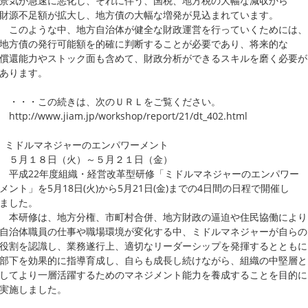
気が急速に悪化し、それに伴う、国税、地方税の大幅な減収から
源不足額が拡大し、地方債の大幅な増発が見込まれています。
のような中、地方自治体が健全な財政運営を行っていくためには、
方債の発行可能額を的確に判断することが必要であり、将来的な
還能力やストック面も含めて、財政分析ができるスキルを磨く必要が
ります。
・・この続きは、次のＵＲＬをご覧ください。
p://www.jiam.jp/workshop/report/21/dt_402.html
ミドルマネジャーのエンパワーメント
月１８日（火）～５月２１日（金）
成22年度組織・経営改革型研修「ミドルマネジャーのエンパワー
ト」を5月18日(火)から5月21日(金)までの4日間の日程で開催し
した。
研修は、地方分権、市町村合併、地方財政の逼迫や住民協働により
治体職員の仕事や職場環境が変化する中、ミドルマネジャーが自らの
割を認識し、業務遂行上、適切なリーダーシップを発揮するとともに
下を効果的に指導育成し、自らも成長し続けながら、組織の中堅層と
てより一層活躍するためのマネジメント能力を養成することを目的に
施しました。