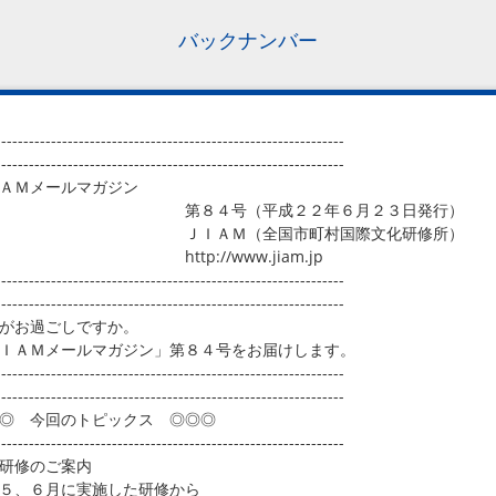
バックナンバー
---------------------------------------------------------------
---------------------------------------------------------------
ＡＭメールマガジン
８４号（平成２２年６月２３日発行）
ＩＡＭ（全国市町村国際文化研修所）
ttp://www.jiam.jp
---------------------------------------------------------------
---------------------------------------------------------------
がお過ごしですか。
ＩＡＭメールマガジン」第８４号をお届けします。
---------------------------------------------------------------
---------------------------------------------------------------
◎ 今回のトピックス ◎◎◎
---------------------------------------------------------------
研修のご案内
５、６月に実施した研修から