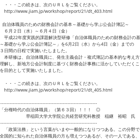
・・この続きは、次のＵＲＬをご覧ください。
p://www.jiam.jp/workshop/report/21/dt_403.html
自治体職員のための財務会計の基本～基礎から学ぶ公会計簿記～
月２日（水）～６月４日（金）
成22年度実践的課題解決型研修「自治体職員のための財務会計の
礎から学ぶ公会計簿記～」を6月2日（水）から4日（金）までの
日間の日程で実施いたしました。
研修は、自治体職員に、発生主義会計・複式簿記の基本的な考え方
解し、新地方公会計制度に基づく財務会計事務に活かしていただくこ
目的として実施いたしました。
・・この続きは、次のＵＲＬをご覧ください。
p://www.jiam.jp/workshop/report/21/dt_405.html
---------------------------------------------------------------
「分権時代の自治体職員」（第６３回）！！！ ◎
稲田大学大学院公共経営研究科教授 稲継 裕昭 氏
---------------------------------------------------------------
政策法務」という言葉がいまや一般的になりつつある。この分野で
国的に知られた自治体職員の方も増えつつあるが、その一人である、