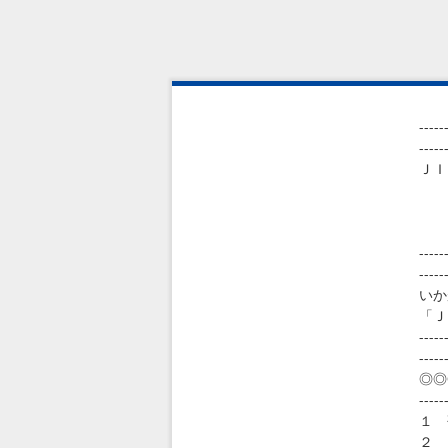
-----
-----
ＪＩ
第
Ｊ
h
-----
-----
いか
「Ｊ
-----
-----
◎◎
-----
１ 
２ 