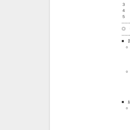
３ 
４ 
５ 
-----
◎ 
-----
■ 
○ 
平
htt
○ 
第
第
htt
■ 
○
平
htt