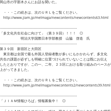
山市の宇那木さんにお話を聞いた。
・・この続きは、次のＵＲＬをご覧ください。
p://www.jiam.jp/melmaga/newcontents/newcontents63.html
---------------------------------------------------------------
「多文化共生社会に向けて」（第３９回）！！！ ◎
治大学国際日本学部教授 山脇 啓造 氏
---------------------------------------------------------------
３９回 新宿区と大田区
京都は全国で最も外国人登録者数が多いにもかかわらず、多文化
生の課題が必ずしも明確に位置づけられていないことは既にお伝え
たとおりですが、この一、二年、２３区における取り組みのペースが
がってきました。
・・この続きは、次のＵＲＬをご覧ください。
p://www.jiam.jp/melmaga/newcontents2/newcontents39.html
---------------------------------------------------------------
「ＪＩＡＭ情報ひろば」情報募集中！ ◎
---------------------------------------------------------------