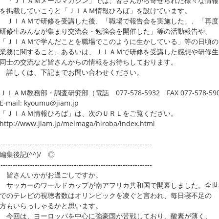
ＪＩＡＭメールマガジン」では、皆さんから寄せられた様々な情報
掲載していこうと「ＪＩＡＭ情報ひろば」を設けています。
ＩＡＭで研修を受講した後、「職場で報告会を実施した」、「再度
修生みんなが集まり交流会・勉強会を開催した」等の活動報告や、
ＪＩＡＭで学んだことを職場でこのように生かしている」等の日頃の
務に関すること、あるいは、ＪＩＡＭで研修を受講した感想や研修生
士の交流など皆さんからの情報をお待ちしております。
しくは、下記までお問い合わせください。
ＡＭ教務部・調査研究部（電話 077-578-5932 FAX 077-578-59
ail: kyoumu@jiam.jp
ＪＩＡＭ情報ひろば」は、次のＵＲＬをご覧ください。
p://www.jiam.jp/melmaga/hiroba/index.html
---------------------------------------------------------------
編集後記(^^)/ ◎
---------------------------------------------------------------
さんいかがお過ごしですか。
ッカーのワールドカップが南アフリカ共和国で開幕しました。全世
のテレビの視聴者数はオリンピックを凌ぐと言われ、毎日寝不足の
もいらっしゃるかと思います。
回は、ヨーロッパを中心に強豪国が苦戦しており、酸素が薄く、