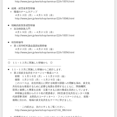
http://www.jiam.jp/workshop/seminar/22/tr10016.html
■ 組織・経営改革型研修
○ 職場のチーム力アップ
４月１２日（月）～４月１３日（水）
http://www.jiam.jp/workshop/seminar/22/tr10046.html
■ 戦略的政策形成型研修
○ 自治体財政入門
４月１９日（月）～４月２１日（水）
http://www.jiam.jp/workshop/seminar/22/tr10051.html
■ 特別研修等
○ 第１回市町村議会議員短期研修
４月２２日（木）～４月２３日（金）
http://www.jiam.jp/workshop/seminar/22/tr10094.html
--------------------------------------------------------------------
◎ １１～１２月に実施した研修から ◎
--------------------------------------------------------------------
■ １１～１２月に実施した研修からご紹介します。
○ 第２回多文化共生マネージャー養成コース
前期 １１月１６日（月）～１１月２０日（金）
後期 １月２５日（月）～１月２９日（金）
このコースは、在住外国人に関する制度や課題への理解を深め、多文化
共生社会を推進するために必要な知識を習得するとともに、関係機関、
部局と連携した事業を企画・立案できる人材の養成を目的としています。
本研修は全国からの２０名の受講者が、(特活)多文化共生センター大阪
代表理事 田村 太郎氏のコーディネート・ファシリテートのもと、前期・
後期に分かれ、地域の多文化共生をテーマに学びました。
・・・この続きは、次のＵＲＬをご覧ください。
http://www.jiam.jp/workshop/report/21/dt_386.html
○ 組織風土のイノベーション～ソリューションフォーカスを中心に～