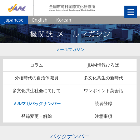
JIAM
全国市町村国
Japanese
English
Korean
メールマガジン
コラム
JIAM情報ひろば
分権時代の自治体職員
多文化共生の新時代
多文化共生社会に向けて
ワンポイント英会話
メルマガバックナンバー
読者登録
登録変更・解除
注意事項
バックナンバー