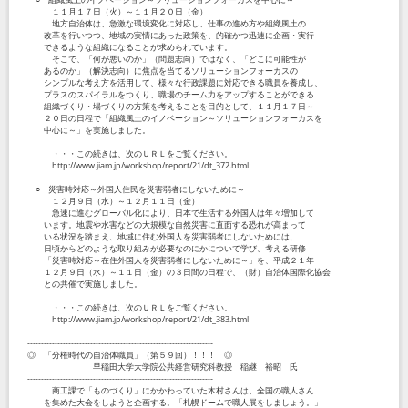
１１月１７日（火）～１１月２０日（金）
地方自治体は、急激な環境変化に対応し、仕事の進め方や組織風土の
改革を行いつつ、地域の実情にあった政策を、的確かつ迅速に企画・実行
できるような組織になることが求められています。
そこで、「何が悪いのか」（問題志向）ではなく、「どこに可能性が
あるのか」（解決志向）に焦点を当てるソリューションフォーカスの
シンプルな考え方を活用して、様々な行政課題に対応できる職員を養成し、
プラスのスパイラルをつくり、職場のチーム力をアップすることができる
組織づくり・場づくりの方策を考えることを目的として、１１月１７日～
２０日の日程で「組織風土のイノベーション～ソリューションフォーカスを
中心に～」を実施しました。
・・・この続きは、次のＵＲＬをご覧ください。
http://www.jiam.jp/workshop/report/21/dt_372.html
○ 災害時対応～外国人住民を災害弱者にしないために～
１２月９日（水）～１２月１１日（金）
急速に進むグローバル化により、日本で生活する外国人は年々増加して
います。地震や水害などの大規模な自然災害に直面する恐れが高まって
いる状況を踏まえ、地域に住む外国人を災害弱者にしないためには、
日頃からどのような取り組みが必要なのにかについて学び、考える研修
「災害時対応～在住外国人を災害弱者にしないために～」を、平成２１年
１２月９日（水）～１１日（金）の３日間の日程で、（財）自治体国際化協会
との共催で実施しました。
・・・この続きは、次のＵＲＬをご覧ください。
http://www.jiam.jp/workshop/report/21/dt_383.html
--------------------------------------------------------------------
◎ 「分権時代の自治体職員」（第５９回）！！！ ◎
早稲田大学大学院公共経営研究科教授 稲継 裕昭 氏
--------------------------------------------------------------------
商工課で「ものづくり」にかかわっていた木村さんは、全国の職人さん
を集めた大会をしようと企画する。「札幌ドームで職人展をしましょう。」