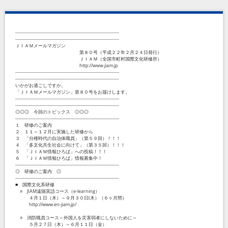
--------------------------------------------------------------------
--------------------------------------------------------------------
ＪＩＡＭメールマガジン
第８０号（平成２２年２月２４日発行）
ＪＩＡＭ（全国市町村国際文化研修所）
http://www.jiam.jp
--------------------------------------------------------------------
--------------------------------------------------------------------
いかがお過ごしですか。
「ＪＩＡＭメールマガジン」第８０号をお届けします。
--------------------------------------------------------------------
--------------------------------------------------------------------
◎◎◎ 今回のトピックス ◎◎◎
--------------------------------------------------------------------
１ 研修のご案内
２ １１～１２月に実施した研修から
３ 「分権時代の自治体職員」（第５９回）！！！
４ 「多文化共生社会に向けて」（第３５回）！！！
５ 「ＪＩＡＭ情報ひろば」への投稿！！！
６ 「ＪＩＡＭ情報ひろば」情報募集中！
--------------------------------------------------------------------
◎ 研修のご案内 ◎
--------------------------------------------------------------------
■ 国際文化系研修
○ JIAM遠隔英語コース（e-learning）
４月１日（木）～９月３０日(木）（６ヶ月間）
http://www.en-jiam.jp/
○ 消防職員コース～外国人を災害弱者にしないために～
５月２７日（木）～６月１１日（金）