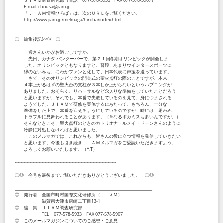
ＪＩＡＭ調査研究部（電話 077-578-5933 FAX 077-578-5907）
E-mail: chousa@jiam.jp
「ＪＩＡＭ情報ひろば」は、次のＵＲＬをご覧ください。
http://www.jiam.jp/melmaga/hiroba/index.html
--------------------------------------------------------------------
◎ 編集後記(^^)/ ◎
--------------------------------------------------------------------
皆さんいかがお過ごしですか。
先日、カナダ バンクーバーで、第２１回冬期オリンピックが開会しま
した。オリンピックともなりますと、普段、あまりウインタースポーツに
縁のない私も、にわかファンと化して、日本代表に声援を送っています。
さて、そのオリンピックの開会式の聖火点灯の際のことですが、本来、
４本上がるはずの聖火台の支柱が３本しか上がらないというハプニングが
ありました。おそらく、リハーサルなど念入りな準備をしていたことだろう
と思いますが、それでも、本番で失敗しているのを見て、身につまされる
ようでした。ＪＩＡＭで研修を実施するにあたって、もちろん、十分な
準備をした上で、本番を迎えるようにしているのですが、時には、思わぬ
トラブルに見舞われることがあります。（単なるポカミスも多いんですが。）
そんなときこそ、聖火点灯のときのカトリオナ・ルメイ・ドーンさんのように
冷静に対処しなければと思いました。
このメルマガでは、これからも、皆さんの役に立つ情報を発信していきたい
と思います。今後も引き続きＪＩＡＭメルマガをご愛読いただきますよう、
よろしくお願いいたします。（Y.T）
--------------------------------------------------------------------
--------------------------------------------------------------------
◎◎ 今号も最後までご覧いただきありがとうございました。 ◎◎
--------------------------------------------------------------------
_____________________________________________________________________
◎ 発行者 全国市町村国際文化研修所（ＪＩＡＭ）
滋賀県大津市唐崎二丁目13-1
◎ 編 集 ＪＩＡＭ調査研究部
TEL 077-578-5933 FAX 077-578-5907
◎ このメールマガジンについてのご感想・ご意見