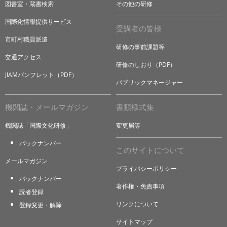
図書室・蔵書検索
その他の研修
国際化情報提供サービス
受講者の皆様
市町村職員派遣
研修の事前課題等
交通アクセス
研修のしおり（PDF）
JIAMパンフレット（PDF）
パブリックマネージャー
機関誌・メールマガジン
書類様式集
機関誌「国際文化研修」
変更届等
バックナンバー
このサイトについて
メールマガジン
プライバシーポリシー
バックナンバー
著作権・免責事項
読者登録
リンクについて
登録変更・解除
サイトマップ