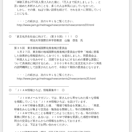
「体験工房を2千5百人受け入れた後に、1万人まで拡大しましょう。」と
言い始めた木村さんのことを、多くの人は本気にはしていなかった。
しかし、その後、ねばり強い説得を続けて、それを次々に実現していく
ことになる。
・・・この続きは、次のＵＲＬをご覧ください。
http://www.jiam.jp/melmaga/newcontents/newcontents59.html
--------------------------------------------------------------------
◎ 「多文化共生社会に向けて」（第３５回）！！！ ◎
明治大学国際日本学部教授 山脇 啓造 氏
--------------------------------------------------------------------
第３５回 東京都地域国際化推進検討委員会
１月２７日、東京都の地域国際化推進検討委員会が答申「地域に密着
した効果的な情報提供のしくみづくり」を提出しました。同委員会は、
「外国人もより住みやすく、活躍できるまちにするための重要な課題に
ついて具体的に検討するため」、２００１年６月に生活文化スポーツ局長
の諮問機関として設置されたもので、今回が７期目の委員会となります。
・・・この続きは、次のＵＲＬをご覧ください。
http://www.jiam.jp/melmaga/newcontents2/newcontents35.html
--------------------------------------------------------------------
◎ 「ＪＩＡＭ情報ひろば」情報募集中！ ◎
--------------------------------------------------------------------
「ＪＩＡＭメールマガジン」では、皆さんから寄せられた様々な情報
を掲載していこうと「ＪＩＡＭ情報ひろば」を設けています。
ＪＩＡＭで研修を受講した後、「職場で報告会を実施した」、「再度、
研修生みんなが集まり交流会・勉強会を開催した」等の活動報告や、
「ＪＩＡＭで学んだことを職場でこのように生かしている」等の日頃の
業務に関すること、あるいは、ＪＩＡＭで研修を受講した感想や研修生
同士の交流など皆さんからの情報をお待ちしております。
詳しくは、下記までお問い合わせください。