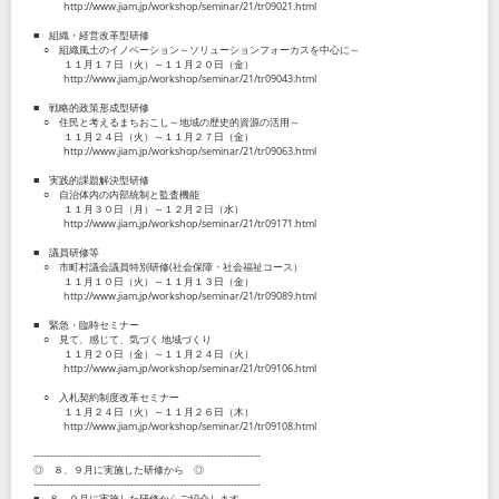
http://www.jiam.jp/workshop/seminar/21/tr09021.html
■ 組織・経営改革型研修
○ 組織風土のイノベーション～ソリューションフォーカスを中心に～
１１月１７日（火）～１１月２０日（金）
http://www.jiam.jp/workshop/seminar/21/tr09043.html
■ 戦略的政策形成型研修
○ 住民と考えるまちおこし～地域の歴史的資源の活用～
１１月２４日（火）～１１月２７日（金）
http://www.jiam.jp/workshop/seminar/21/tr09063.html
■ 実践的課題解決型研修
○ 自治体内の内部統制と監査機能
１１月３０日（月）～１２月２日（水）
http://www.jiam.jp/workshop/seminar/21/tr09171.html
■ 議員研修等
○ 市町村議会議員特別研修(社会保障・社会福祉コース）
１１月１０日（火）～１１月１３日（金）
http://www.jiam.jp/workshop/seminar/21/tr09089.html
■ 緊急・臨時セミナー
○ 見て、感じて、気づく 地域づくり
１１月２０日（金）～１１月２４日（火）
http://www.jiam.jp/workshop/seminar/21/tr09106.html
○ 入札契約制度改革セミナー
１１月２４日（火）～１１月２６日（木）
http://www.jiam.jp/workshop/seminar/21/tr09108.html
--------------------------------------------------------------------
◎ ８、９月に実施した研修から ◎
--------------------------------------------------------------------
■ ８、９月に実施した研修からご紹介します。