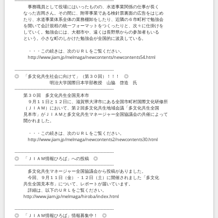
--------------------------------------------------------------------
事務職員として役場にはいったものの、水道事業関係の仕事が長く
なった吉岡さん。その間に、附帯事業である検針票裏面の広告をはじめ
たり、水道事業体系全体の業務棚卸をしたり、近隣の６市町村で勉強会
を開いて会計規程の統一フォーマットをつくったりと、次々に仕掛けを
していく。勉強会には、大都市や、遠くは長野県からの参加者もいる
という。小さな町のしかけた勉強会が全国的に波及している。
・・・この続きは、次のＵＲＬをご覧ください。
http://www.jiam.jp/melmaga/newcontents/newcontents54.html
--------------------------------------------------------------------
◎ 「多文化共生社会に向けて」（第３０回）！！！ ◎
明治大学国際日本学部教授 山脇 啓造 氏
--------------------------------------------------------------------
第３０回 多文化共生全国見本市
９月１１日と１２日に、滋賀県大津市にある全国市町村国際文化研修所
（ＪＩＡＭ）において、第２回多文化共生地域会議「多文化共生全国
見本市」がＪＩＡＭと多文化共生マネージャー全国協議会の共催によって
開かれました。
・・・この続きは、次のＵＲＬをご覧ください。
http://www.jiam.jp/melmaga/newcontents2/newcontents30.html
--------------------------------------------------------------------
◎ 「ＪＩＡＭ情報ひろば」への投稿 ◎
--------------------------------------------------------------------
多文化共生マネージャー全国協議会から投稿がありました。
今回、９月１１日（金）・１２日（土）に開催されました「多文化
共生全国見本市」について、レポートが届いています。
詳細は、以下のＵＲＬをご覧ください。
http://www.jiam.jp/melmaga/hiroba/index.html
--------------------------------------------------------------------
◎ 「ＪＩＡＭ情報ひろば」情報募集中！ ◎