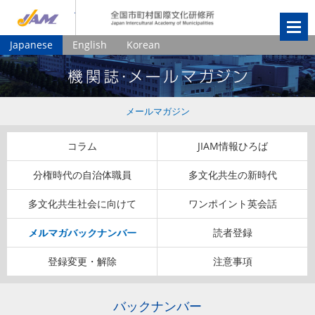
JIAM
全国市町村国
Japanese
English
Korean
メールマガジン
コラム
JIAM情報ひろば
分権時代の自治体職員
多文化共生の新時代
多文化共生社会に向けて
ワンポイント英会話
メルマガバックナンバー
読者登録
登録変更・解除
注意事項
バックナンバー