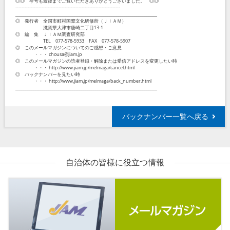
◎◎ 今号も最後までご覧いただきありがとうございました。 ◎◎
--------------------------------------------------------------------
_____________________________________________________________________
◎ 発行者 全国市町村国際文化研修所（ＪＩＡＭ）
滋賀県大津市唐崎二丁目13-1
◎ 編 集 ＪＩＡＭ調査研究部
TEL 077-578-5933 FAX 077-578-5907
◎ このメールマガジンについてのご感想・ご意見
・・・ chousa@jiam.jp
◎ このメールマガジンの読者登録・解除または受信アドレスを変更したい時
・・・ http://www.jiam.jp/melmaga/cancel.html
◎ バックナンバーを見たい時
・・・ http://www.jiam.jp/melmaga/back_number.html
_____________________________________________________________________
バックナンバー一覧へ戻る
自治体の皆様に役立つ情報