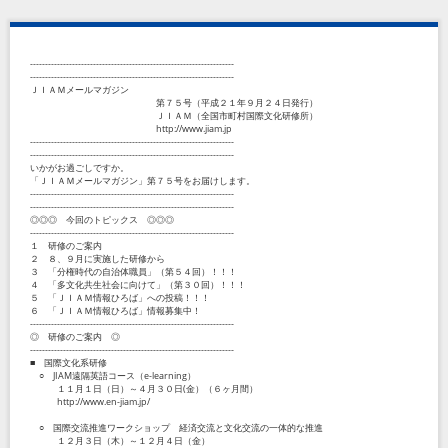
--------------------------------------------------------------------
--------------------------------------------------------------------
ＪＩＡＭメールマガジン
第７５号（平成２１年９月２４日発行）
ＪＩＡＭ（全国市町村国際文化研修所）
http://www.jiam.jp
--------------------------------------------------------------------
--------------------------------------------------------------------
いかがお過ごしですか。
「ＪＩＡＭメールマガジン」第７５号をお届けします。
--------------------------------------------------------------------
--------------------------------------------------------------------
◎◎◎ 今回のトピックス ◎◎◎
--------------------------------------------------------------------
１ 研修のご案内
２ ８、９月に実施した研修から
３ 「分権時代の自治体職員」（第５４回）！！！
４ 「多文化共生社会に向けて」（第３０回）！！！
５ 「ＪＩＡＭ情報ひろば」への投稿！！！
６ 「ＪＩＡＭ情報ひろば」情報募集中！
--------------------------------------------------------------------
◎ 研修のご案内 ◎
--------------------------------------------------------------------
■ 国際文化系研修
○ JIAM遠隔英語コース（e-learning）
１１月１日（日）～４月３０日(金）（６ヶ月間）
http://www.en-jiam.jp/
○ 国際交流推進ワークショップ 経済交流と文化交流の一体的な推進
１２月３日（木）～１２月４日（金）