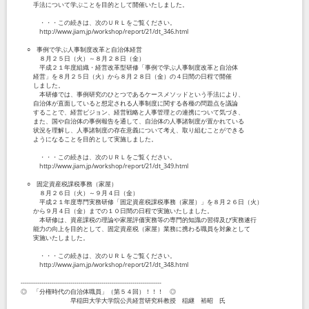
手法について学ぶことを目的として開催いたしました。
・・・この続きは、次のＵＲＬをご覧ください。
http://www.jiam.jp/workshop/report/21/dt_346.html
○ 事例で学ぶ人事制度改革と自治体経営
８月２５日（火）～８月２８日（金）
平成２１年度組織・経営改革型研修「事例で学ぶ人事制度改革と自治体
経営」を８月２５日（火）から８月２８日（金）の４日間の日程で開催
しました。
本研修では、事例研究のひとつであるケースメソッドという手法により、
自治体が直面していると想定される人事制度に関する各種の問題点を議論
することで、経営ビジョン、経営戦略と人事管理との連携について気づき、
また、国や自治体の事例報告を通して、自治体の人事諸制度が置かれている
状況を理解し、人事諸制度の存在意義について考え、取り組むことができる
ようになることを目的として実施しました。
・・・この続きは、次のＵＲＬをご覧ください。
http://www.jiam.jp/workshop/report/21/dt_349.html
○ 固定資産税課税事務（家屋）
８月２６日（火）～９月４日（金）
平成２１年度専門実務研修「固定資産税課税事務（家屋）」を８月２６日（火）
から９月４日（金）までの１０日間の日程で実施いたしました。
本研修は、資産課税の理論や家屋評価実務等の専門的知識の習得及び実務遂行
能力の向上を目的として、固定資産税（家屋）業務に携わる職員を対象として
実施いたしました。
・・・この続きは、次のＵＲＬをご覧ください。
http://www.jiam.jp/workshop/report/21/dt_348.html
--------------------------------------------------------------------
◎ 「分権時代の自治体職員」（第５４回）！！！ ◎
早稲田大学大学院公共経営研究科教授 稲継 裕昭 氏