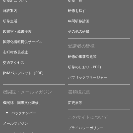
研修所について
研修一覧
施設案内
研修を探す
研修生活
年間研修計画
図書室・蔵書検索
その他の研修
国際化情報提供サービス
受講者の皆様
市町村職員派遣
研修の事前課題等
交通アクセス
研修のしおり（PDF）
JIAMパンフレット（PDF）
パブリックマネージャー
機関誌・メールマガジン
書類様式集
機関誌「国際文化研修」
変更届等
バックナンバー
このサイトについて
メールマガジン
プライバシーポリシー