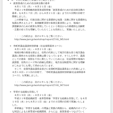
○ 政策形成のための自治体法務の基本
８月１７日（月）～８月２１日（金）
平成２１年度戦略的政策形成型研修「政策形成のための自治体法務の
基本」を８月１７日（月）から８月２１日（金）までの５日間の日程で
開催しました。
この研修では、行政法規に関する基礎的な知識・法務に関する基礎的な
知識を押さえた上で、条例解釈演習や条例立案演習により、地域の
課題解決のための政策を実現していくという視点からの基礎的な法解釈
・立案の在り方を理解していただくことを目的とし、実施いたしました。
・・・この続きは、次のＵＲＬをご覧ください。
http://www.jiam.jp/workshop/report/21/dt_345.html
○ 市町村議会議員特別研修（社会保障基本コース）
８月１８日（火）～８月２１日（金）
地域分権の推進を踏まえ、住民の代表として地方行政を担う地方議会
議員に期待される役割と責務は重くなっています。そうした中で、議員
としての使命・役割を十分に果たしていくためには、社会情勢や地域の
諸課題、住民のニーズ等の的確な把握と、地方自治制度等に関する理解
がこれまでにも増して求められています。
そこで、全国市議会議長会並びに全国町村議会議長会との共催により、
８月１８日～２１日の日程で、「市町村議会議員特別研修(社会保障基本
コース)」を実施しました。
・・・この続きは、次のＵＲＬをご覧ください。
http://www.jiam.jp/workshop/report/21/dt_347.html
○ 学習する組織を目指して
８月１９日（水）～８月２１日（金）
平成２１年度組織経営・改革型研修「学習する組織を目指して」を８月
１９日（水）から８月２１日（金）までの３日間の日程で実施いたしま
した。
本研修は「学習する組織」の理論と実践の両面から、組織内のオープン
な対話による人材育成や組織開発、さらには、政策形成へつなげていく