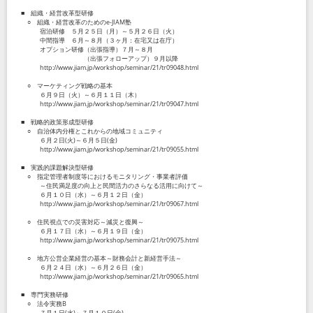
■ 組織・経営改革型研修
○ 組織・経営改革のためのe-JIAM塾
宿泊研修 ５月２５日（月）～５月２６日（火）
中間指導 ６月～８月（３ヶ月：在宅又は在庁）
オプション研修（出張指導）７月～８月
（出張フォローアップ）９月以降
http://www.jiam.jp/workshop/seminar/21/tr09048.html
○ マーケティング戦略の基本
６月９日（火）～６月１１日（木）
http://www.jiam.jp/workshop/seminar/21/tr09047.html
■ 戦略的政策形成型研修
○ 自治体内分権とこれからの地域コミュニティ
６月２日(火)～６月５日(金)
http://www.jiam.jp/workshop/seminar/21/tr09055.html
■ 実践的課題解決型研修
○ 指定管理者制度等におけるモニタリング・事業者評価
～住民満足度の向上と民間活力のさらなる活用に向けて～
６月１０日（水）～６月１２日（金）
http://www.jiam.jp/workshop/seminar/21/tr09067.html
○ 住民視点での災害対応～減災と復興～
６月１７日（水）～６月１９日（金）
http://www.jiam.jp/workshop/seminar/21/tr09075.html
○ 地方公営企業経営の基本～財務会計と新経営手法～
６月２４日（水）～６月２６日（金）
http://www.jiam.jp/workshop/seminar/21/tr09065.html
■ 専門実務研修
○ 法令実務B
７月１日(水)～７月１０日(金)