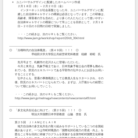
○ ユニバーサルデザインに配慮したホームページ作成
２月１８日（水）～２月２０日（金）
インターネットが社会基盤となった今、ユニバーサルデザインに配
慮した自治体Ｗｅｂサイトの構築は必須となっています。この研修は、
高齢者、障害者の方を含めた、より多くの人たちにとって使いやすい
自治体Ｗｅｂサイトの構築について学ぶことを目的として、２月１８
日～２０日の３日間の日程で実施しました。
・・・この続きは、次のＵＲＬをご覧ください。
http://www.jiam.jp/workshop/report/20/dt_304.html
--------------------------------------------------------------------
◎ 「分権時代の自治体職員」（第４９回）！！！ ◎
早稲田大学大学院公共経営研究科教授 稲継 裕昭 氏
--------------------------------------------------------------------
先月号まで、札幌市の北川さんに登場いただいた。
今月と来月は、気象予報士であり、日本気象予報士会の理事も務めら
れている、防災のエキスパートである宇部市の弘中さんにお話をお伺い
することとする。
弘中さんも、普通の事務職員として公務員人生をスタートされ、その
後、防災のエキスパートになられている。まずは、入庁後からの経歴に
ついて順にお伺いしていこう。
・・・この続きは、次のＵＲＬをご覧ください。
http://www.jiam.jp/melmaga/newcontents/newcontents49.html
--------------------------------------------------------------------
◎ 「多文化共生社会に向けて」（第２５回）！！！ ◎
明治大学国際日本学部教授 山脇 啓造 氏
--------------------------------------------------------------------
第２５回 ＪＩＡＭとＣＬＡＩＲ
地方自治体の多文化共生の取り組みをサポートしている二つの全国組
織があります。一つは市町村職員の「国際化対応能力の育成・向上」を
図ること等を目的に研修プログラムを実施する全国市町村国際文化研修