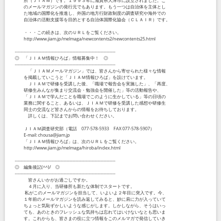
所（ＪＩＡＭ）です。１９９３年に滋賀県大津市に設立されました。こ
のメールマガジンの発行元でもあります。もう一つは自治体を主体とし
た地域の国際化を推進し、外国の地方行財政制度の調査研究や海外での
自治体の活動支援等を目的とする自治体国際化協会（ＣＬＡＩＲ）です。
・・・この続きは、次のＵＲＬをご覧ください。
http://www.jiam.jp/melmaga/newcontents2/newcontents25.html
--------------------------------------------------------------------
◎ 「ＪＩＡＭ情報ひろば」情報募集中！ ◎
--------------------------------------------------------------------
「ＪＩＡＭメールマガジン」では、皆さんから寄せられた様々な情報
を掲載していこうと「ＪＩＡＭ情報ひろば」を設けています。
ＪＩＡＭで研修を受講した後、「職場で報告会を実施した」、「再度、
研修生みんなが集まり交流会・勉強会を開催した」等の活動報告や、
「ＪＩＡＭで学んだことを職場でこのように生かしている」等の日頃の
業務に関すること、あるいは、ＪＩＡＭで研修を受講した感想や研修生
同士の交流など皆さんからの情報をお待ちしております。
詳しくは、下記までお問い合わせください。
ＪＩＡＭ調査研究部（電話 077-578-5933 FAX 077-578-5907）
E-mail: chousa@jiam.jp
「ＪＩＡＭ情報ひろば」は、次のＵＲＬをご覧ください。
http://www.jiam.jp/melmaga/hiroba/index.html
--------------------------------------------------------------------
◎ 編集後記(^^)/ ◎
--------------------------------------------------------------------
皆さんいかがお過ごしですか。
４月に入り、当研修所も新たな体制でスタートです。
私がこのメールマガジンを担当して、いよいよ２年目に突入です。今、
１年前のメールマガジンを読み返してみると、妙に肩に力が入っていて
ちょっと気恥ずかしいような感じがします。しかしながら、そうはいっ
ても、あのときのフレッシュな気持ちは忘れてはいけないなとも思いま
す。これからも、皆さまの役に立つ情報をこのメルマガで発信していき