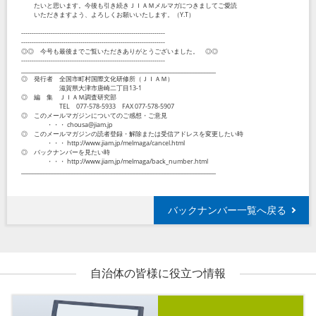
たいと思います。今後も引き続きＪＩＡＭメルマガにつきましてご愛読
いただきますよう、よろしくお願いいたします。（Y.T）
--------------------------------------------------------------------
--------------------------------------------------------------------
◎◎ 今号も最後までご覧いただきありがとうございました。 ◎◎
--------------------------------------------------------------------
_____________________________________________________________________
◎ 発行者 全国市町村国際文化研修所（ＪＩＡＭ）
滋賀県大津市唐崎二丁目13-1
◎ 編 集 ＪＩＡＭ調査研究部
TEL 077-578-5933 FAX 077-578-5907
◎ このメールマガジンについてのご感想・ご意見
・・・ chousa@jiam.jp
◎ このメールマガジンの読者登録・解除または受信アドレスを変更したい時
・・・ http://www.jiam.jp/melmaga/cancel.html
◎ バックナンバーを見たい時
・・・ http://www.jiam.jp/melmaga/back_number.html
_____________________________________________________________________
バックナンバー一覧へ戻る
自治体の皆様に役立つ情報