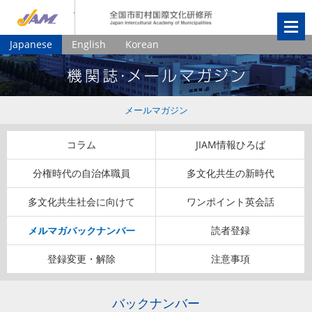
JIAM
全国市町村国
Japanese
English
Korean
メールマガジン
コラム
JIAM情報ひろば
分権時代の自治体職員
多文化共生の新時代
多文化共生社会に向けて
ワンポイント英会話
メルマガバックナンバー
読者登録
登録変更・解除
注意事項
バックナンバー