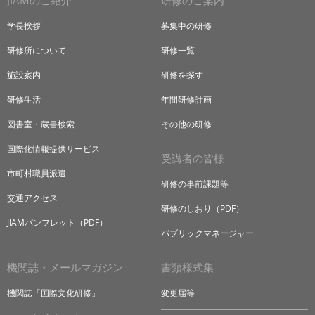
JIAMのご紹介
研修のご案内
学長挨拶
募集中の研修
研修所について
研修一覧
施設案内
研修を探す
研修生活
年間研修計画
図書室・蔵書検索
その他の研修
国際化情報提供サービス
受講者の皆様
市町村職員派遣
研修の事前課題等
交通アクセス
研修のしおり（PDF）
JIAMパンフレット（PDF）
パブリックマネージャー
機関誌・メールマガジン
書類様式集
機関誌「国際文化研修」
変更届等