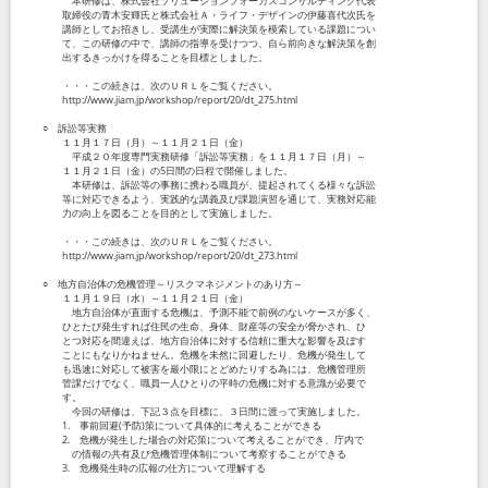
本研修は、株式会社ソリューションフォーカスコンサルティング代表
取締役の青木安輝氏と株式会社Ａ・ライフ・デザインの伊藤喜代次氏を
講師としてお招きし、受講生が実際に解決策を模索している課題につい
て、この研修の中で、講師の指導を受けつつ、自ら前向きな解決策を創
出するきっかけを得ることを目標としました。
・・・この続きは、次のＵＲＬをご覧ください。
http://www.jiam.jp/workshop/report/20/dt_275.html
○ 訴訟等実務
１１月１７日（月）～１１月２１日（金）
平成２０年度専門実務研修「訴訟等実務」を１１月１７日（月）～
１１月２１日（金）の5日間の日程で開催しました。
本研修は、訴訟等の事務に携わる職員が、提起されてくる様々な訴訟
等に対応できるよう、実践的な講義及び課題演習を通じて、実務対応能
力の向上を図ることを目的として実施しました。
・・・この続きは、次のＵＲＬをご覧ください。
http://www.jiam.jp/workshop/report/20/dt_273.html
○ 地方自治体の危機管理～リスクマネジメントのあり方～
１１月１９日（水）～１１月２１日（金）
地方自治体が直面する危機は、予測不能で前例のないケースが多く、
ひとたび発生すれば住民の生命、身体、財産等の安全が脅かされ、ひ
とつ対応を間違えば、地方自治体に対する信頼に重大な影響を及ぼす
ことにもなりかねません。危機を未然に回避したり、危機が発生して
も迅速に対応して被害を最小限にとどめたりする為には、危機管理所
管課だけでなく、職員一人ひとりの平時の危機に対する意識が必要で
す。
今回の研修は、下記３点を目標に、３日間に渡って実施しました。
1. 事前回避(予防)策について具体的に考えることができる
2. 危機が発生した場合の対応策について考えることができ、庁内で
の情報の共有及び危機管理体制について考察することができる
3. 危機発生時の広報の仕方について理解する