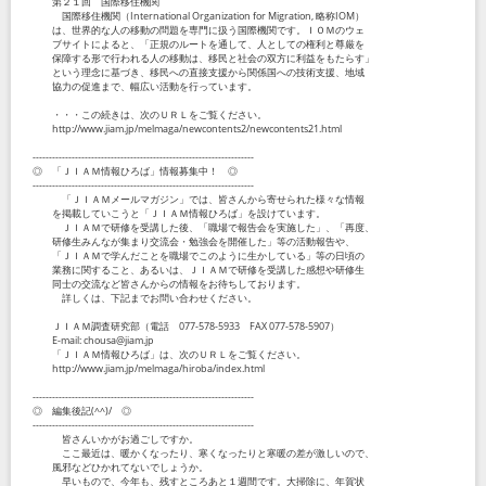
第２１回 国際移住機関
国際移住機関（International Organization for Migration, 略称IOM）
は、世界的な人の移動の問題を専門に扱う国際機関です。ＩＯＭのウェ
ブサイトによると、「正規のルートを通して、人としての権利と尊厳を
保障する形で行われる人の移動は、移民と社会の双方に利益をもたらす」
という理念に基づき、移民への直接支援から関係国への技術支援、地域
協力の促進まで、幅広い活動を行っています。
・・・この続きは、次のＵＲＬをご覧ください。
http://www.jiam.jp/melmaga/newcontents2/newcontents21.html
--------------------------------------------------------------------
◎ 「ＪＩＡＭ情報ひろば」情報募集中！ ◎
--------------------------------------------------------------------
「ＪＩＡＭメールマガジン」では、皆さんから寄せられた様々な情報
を掲載していこうと「ＪＩＡＭ情報ひろば」を設けています。
ＪＩＡＭで研修を受講した後、「職場で報告会を実施した」、「再度、
研修生みんなが集まり交流会・勉強会を開催した」等の活動報告や、
「ＪＩＡＭで学んだことを職場でこのように生かしている」等の日頃の
業務に関すること、あるいは、ＪＩＡＭで研修を受講した感想や研修生
同士の交流など皆さんからの情報をお待ちしております。
詳しくは、下記までお問い合わせください。
ＪＩＡＭ調査研究部（電話 077-578-5933 FAX 077-578-5907）
E-mail: chousa@jiam.jp
「ＪＩＡＭ情報ひろば」は、次のＵＲＬをご覧ください。
http://www.jiam.jp/melmaga/hiroba/index.html
--------------------------------------------------------------------
◎ 編集後記(^^)/ ◎
--------------------------------------------------------------------
皆さんいかがお過ごしですか。
ここ最近は、暖かくなったり、寒くなったりと寒暖の差が激しいので、
風邪などひかれてないでしょうか。
早いもので、今年も、残すところあと１週間です。大掃除に、年賀状