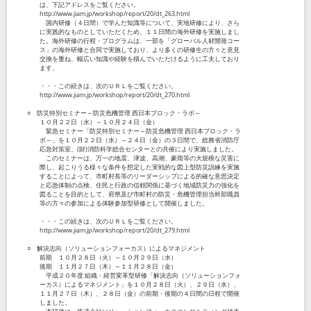
は、下記アドレスをご覧ください。
http://www.jiam.jp/workshop/report/20/dt_263.html
国内研修（４日間）で学んだ知識等について、実地研修により、さら
に実践的なものとしていただくため、１１日間の海外研修を実施しまし
た。海外研修の行程・プログラムは、一部を「グローバル人材開発コー
ス」の海外研修と合同で実施しており、より多くの研修生の方々と意見
交換を重ね、幅広い知識や経験を積んでいただけるように工夫しており
ます。
・・・この続きは、次のＵＲＬをご覧ください。
http://www.jiam.jp/workshop/report/20/dt_270.html
○ 防災特別セミナー～防災危機管理 西日本ブロック・ラボ～
１０月２２日（水）～１０月２４日（金）
緊急セミナー「防災特別セミナー～防災危機管理 西日本ブロック・ラ
ボ～」を１０月２２日（水）～２４日（金）の３日間で、総務省消防庁
応急対策室、(財)消防科学総合センターとの共催により実施しました。
このセミナーは、万一の地震、津波、高潮、豪雨等の大規模な災害に
際し、起こりうる様々な条件を想定した実戦的な図上型防災訓練を実施
することによって、市町村長等のリーダーシップによる的確な意思決定
と応急体制の点検、住民と行政の信頼関係に基づく地域防災力の強化を
図ることを目的として、府県及び市町村の防災・危機管理担当幹部職員
等の方々の参加による体験参加型研修として開催しました。
・・・この続きは、次のＵＲＬをご覧ください。
http://www.jiam.jp/workshop/report/20/dt_279.html
○ 解決志向（ソリューションフォーカス）によるマネジメント
前期 １０月２８日（火）～１０月２９日（水）
後期 １１月２７日（木）～１１月２８日（金）
平成２０年度 組織・経営変革型研修「解決志向（ソリューションフォ
ーカス）によるマネジメント」を１０月２８日（火）、２９日（水）、
１１月２７日（木）、２８日（金）の前期・後期の４日間の日程で開催
しました。