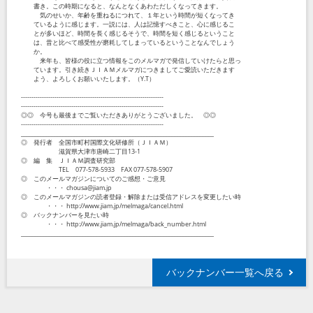
書き。この時期になると、なんとなくあわただしくなってきます。
気のせいか、年齢を重ねるにつれて、１年という時間が短くなってき
ているように感じます。一説には、人は記憶すべきこと、心に感じるこ
とが多いほど、時間を長く感じるそうで、時間を短く感じるということ
は、昔と比べて感受性が磨耗してしまっているということなんでしょう
か。
来年も、皆様の役に立つ情報をこのメルマガで発信していけたらと思っ
ています。引き続きＪＩＡＭメルマガにつきましてご愛読いただきます
よう、よろしくお願いいたします。（Y.T）
--------------------------------------------------------------------
--------------------------------------------------------------------
◎◎ 今号も最後までご覧いただきありがとうございました。 ◎◎
--------------------------------------------------------------------
_____________________________________________________________________
◎ 発行者 全国市町村国際文化研修所（ＪＩＡＭ）
滋賀県大津市唐崎二丁目13-1
◎ 編 集 ＪＩＡＭ調査研究部
TEL 077-578-5933 FAX 077-578-5907
◎ このメールマガジンについてのご感想・ご意見
・・・ chousa@jiam.jp
◎ このメールマガジンの読者登録・解除または受信アドレスを変更したい時
・・・ http://www.jiam.jp/melmaga/cancel.html
◎ バックナンバーを見たい時
・・・ http://www.jiam.jp/melmaga/back_number.html
_____________________________________________________________________
バックナンバー一覧へ戻る