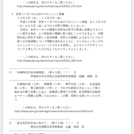
・・・この続きは、次のＵＲＬをご覧ください。
http://www.jiam.jp/workshop/report/20/dt_272.html
○ 女性リーダーのためのマネジメント研修
１２月２日（火）～１２月５日（金）
平成２０年度「女性リーダーのためのマネジメント研修」を１２月２日
（火）から５日（金）までの４日間で開催いたしました。
今回は、女性リーダーが職場の活性化や部下の育成に必要なマネジメ
ント能力を高め、より意欲的に職務に取り組むことができるよう、分権
型社会に対応する新しい自治体像、住民との協働によるまちづくりなど
様々な行政課題について理解を深めるとともに、ロジカルシンキングや
コミュニケーションといったスキルを習得し、またキャリアデザインに
ついても考えていただけるようなカリキュラムとしました。
・・・この続きは、次のＵＲＬをご覧ください。
http://www.jiam.jp/workshop/report/20/dt_280.html
--------------------------------------------------------------------
◎ 「分権時代の自治体職員」（第４５回）！！！ ◎
早稲田大学大学院公共経営研究科教授 稲継 裕昭 氏
--------------------------------------------------------------------
広報統計係（２年）、税務課（１年）、県庁出向（１年）、社会福祉
係（２年）、商工観光係（２年）と、それぞれ創意工夫をこらして取り
組める仕事に従事したあと、総務課人事係で６年間、給与関係の比較的
ルーティン業務に従事しておられた。この間、忸怩たる思いだっただろ
う。
・・・この続きは、次のＵＲＬをご覧ください。
http://www.jiam.jp/melmaga/newcontents/newcontents45.html
--------------------------------------------------------------------
◎ 「多文化共生社会に向けて」（第２１回）！！！ ◎
明治大学国際日本学部教授 山脇 啓造 氏
--------------------------------------------------------------------