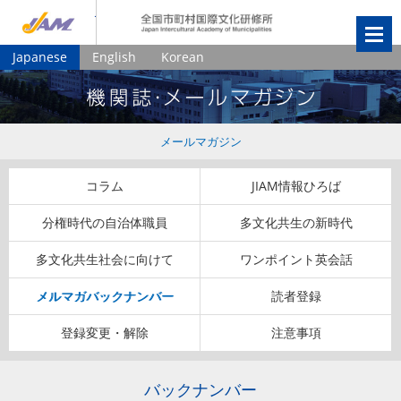
JIAM
全国市町村国
Japanese
English
Korean
メールマガジン
コラム
JIAM情報ひろば
分権時代の自治体職員
多文化共生の新時代
多文化共生社会に向けて
ワンポイント英会話
メルマガバックナンバー
読者登録
登録変更・解除
注意事項
バックナンバー