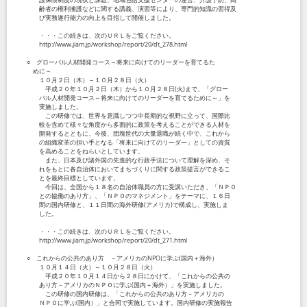
齢者の権利擁護などに関する講義、演習等により、専門的知識の習得及
び実務遂行能力の向上を目指して開催しました。
・・・この続きは、次のＵＲＬをご覧ください。
http://www.jiam.jp/workshop/report/20/dt_278.html
○ グローバル人材開発コース～将来に向けてのリーダーを育てるた
めに～
１０月２日（木）～１０月２８日（火）
平成２０年１０月２日（木）から１０月２８日(火)まで、「グロー
バル人材開発コース～将来に向けてのリーダーを育てるために～」を
実施しました。
この研修では、世界を意識しつつ中長期的な視野に立って、国際比
較を含めて様々な角度から多面的に政策を考えることができる人材を
開発するとともに、今後、団塊世代の大量退職が続く中で、これから
の組織変革の担い手となる「将来に向けてのリーダー」としての資質
を高めることをねらいとしています。
また、日本及び諸外国の先進的な行政手法について理解を深め、そ
れをもとに各自治体においてまちづくりに関する政策提言ができるこ
とを最終目標としています。
今回は、全国から１８名の自治体職員の方に受講いただき、「ＮＰＯ
との協働のあり方」、「ＮＰＯのマネジメント」をテーマに、１６日
間の国内研修と、１１日間の海外研修(アメリカ)で構成し、実施しま
した。
・・・この続きは、次のＵＲＬをご覧ください。
http://www.jiam.jp/workshop/report/20/dt_271.html
○ これからの公共のあり方 －アメリカのNPOに学ぶ(国内＋海外）
１０月１４日（火）～１０月２８日（火）
平成２０年１０月１４日から２８日にかけて、「これからの公共の
あり方－アメリカのＮＰＯに学ぶ(国内＋海外）」を実施しました。
この研修の国内研修は、「これからの公共のあり方－アメリカの
ＮＰＯに学ぶ(国内）」と合同で実施しています。国内研修の実施報告