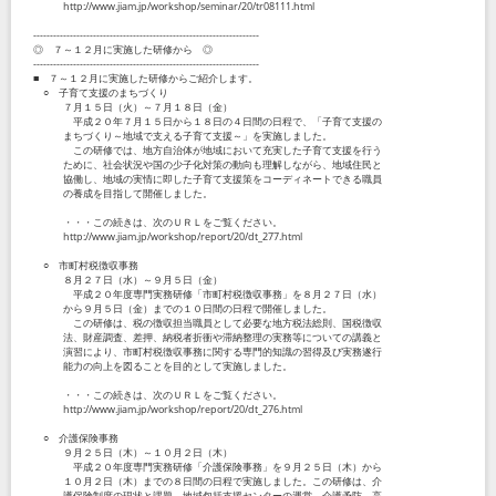
http://www.jiam.jp/workshop/seminar/20/tr08111.html
--------------------------------------------------------------------
◎ ７～１２月に実施した研修から ◎
--------------------------------------------------------------------
■ ７～１２月に実施した研修からご紹介します。
○ 子育て支援のまちづくり
７月１５日（火）～７月１８日（金）
平成２０年７月１５日から１８日の４日間の日程で、「子育て支援の
まちづくり～地域で支える子育て支援～」を実施しました。
この研修では、地方自治体が地域において充実した子育て支援を行う
ために、社会状況や国の少子化対策の動向も理解しながら、地域住民と
協働し、地域の実情に即した子育て支援策をコーディネートできる職員
の養成を目指して開催しました。
・・・この続きは、次のＵＲＬをご覧ください。
http://www.jiam.jp/workshop/report/20/dt_277.html
○ 市町村税徴収事務
８月２７日（水）～９月５日（金）
平成２０年度専門実務研修「市町村税徴収事務」を８月２７日（水）
から９月５日（金）までの１０日間の日程で開催しました。
この研修は、税の徴収担当職員として必要な地方税法総則、国税徴収
法、財産調査、差押、納税者折衝や滞納整理の実務等についての講義と
演習により、市町村税徴収事務に関する専門的知識の習得及び実務遂行
能力の向上を図ることを目的として実施しました。
・・・この続きは、次のＵＲＬをご覧ください。
http://www.jiam.jp/workshop/report/20/dt_276.html
○ 介護保険事務
９月２５日（木）～１０月２日（木）
平成２０年度専門実務研修「介護保険事務」を９月２５日（木）から
１０月２日（木）までの８日間の日程で実施しました。この研修は、介
護保険制度の現状と課題、地域包括支援センターの運営、介護予防、高