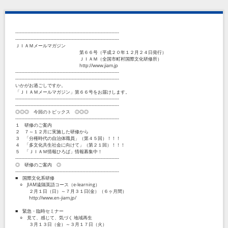
--------------------------------------------------------------------
--------------------------------------------------------------------
ＪＩＡＭメールマガジン
第６６号（平成２０年１２月２４日発行）
ＪＩＡＭ（全国市町村国際文化研修所）
http://www.jiam.jp
--------------------------------------------------------------------
--------------------------------------------------------------------
いかがお過ごしですか。
「ＪＩＡＭメールマガジン」第６６号をお届けします。
--------------------------------------------------------------------
--------------------------------------------------------------------
◎◎◎ 今回のトピックス ◎◎◎
--------------------------------------------------------------------
１ 研修のご案内
２ ７～１２月に実施した研修から
３ 「分権時代の自治体職員」（第４５回）！！！
４ 「多文化共生社会に向けて」（第２１回）！！！
５ 「ＪＩＡＭ情報ひろば」情報募集中！
--------------------------------------------------------------------
◎ 研修のご案内 ◎
--------------------------------------------------------------------
■ 国際文化系研修
○ JIAM遠隔英語コース（e-learning）
２月１日（日）～７月３１日(金）（６ヶ月間）
http://www.en-jiam.jp/
■ 緊急・臨時セミナー
○ 見て、感じて、気づく 地域再生
３月１３日（金）～３月１７日（火）