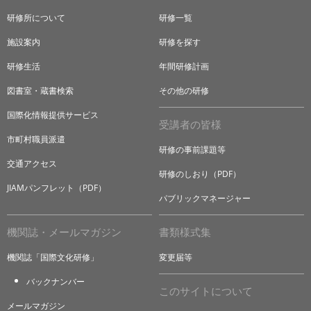
研修所について
研修一覧
施設案内
研修を探す
研修生活
年間研修計画
図書室・蔵書検索
その他の研修
国際化情報提供サービス
受講者の皆様
市町村職員派遣
研修の事前課題等
交通アクセス
研修のしおり（PDF）
JIAMパンフレット（PDF）
パブリックマネージャー
機関誌・メールマガジン
書類様式集
機関誌「国際文化研修」
変更届等
バックナンバー
このサイトについて
メールマガジン