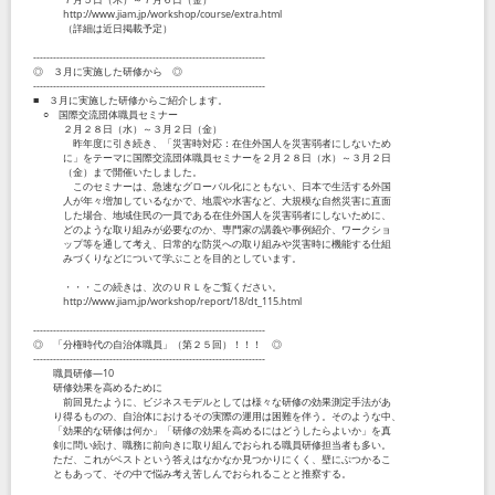
http://www.jiam.jp/workshop/course/extra.html
（詳細は近日掲載予定）
----------------------------------------------------------------------
◎ ３月に実施した研修から ◎
----------------------------------------------------------------------
■ ３月に実施した研修からご紹介します。
○ 国際交流団体職員セミナー
２月２８日（水）～３月２日（金）
昨年度に引き続き、「災害時対応：在住外国人を災害弱者にしないため
に」をテーマに国際交流団体職員セミナーを２月２８日（水）～３月２日
（金）まで開催いたしました。
このセミナーは、急速なグローバル化にともない、日本で生活する外国
人が年々増加しているなかで、地震や水害など、大規模な自然災害に直面
した場合、地域住民の一員である在住外国人を災害弱者にしないために、
どのような取り組みが必要なのか、専門家の講義や事例紹介、ワークショ
ップ等を通して考え、日常的な防災への取り組みや災害時に機能する仕組
みづくりなどについて学ぶことを目的としています。
・・・この続きは、次のＵＲＬをご覧ください。
http://www.jiam.jp/workshop/report/18/dt_115.html
----------------------------------------------------------------------
◎ 「分権時代の自治体職員」（第２５回）！！！ ◎
----------------------------------------------------------------------
職員研修―10
研修効果を高めるために
前回見たように、ビジネスモデルとしては様々な研修の効果測定手法があ
り得るものの、自治体におけるその実際の運用は困難を伴う。そのような中、
「効果的な研修は何か」「研修の効果を高めるにはどうしたらよいか」を真
剣に問い続け、職務に前向きに取り組んでおられる職員研修担当者も多い。
ただ、これがベストという答えはなかなか見つかりにくく、壁にぶつかるこ
ともあって、その中で悩み考え苦しんでおられることと推察する。