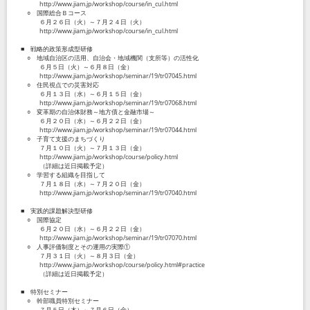
http://www.jiam.jp/workshop/course/in_cul.html
○ 国際総合Ｂコース
６月２６日（火）～７月２４日（火）
http://www.jiam.jp/workshop/course/in_cul.html
■ 戦略的政策形成型研修
○ 地域自治区の活用、自治会・地域機関（支所等）の活性化
６月５日（火）～６月８日（金）
http://www.jiam.jp/workshop/seminar/19/tr07045.html
○ 住民視点での災害対応
６月１３日（水）～６月１５日（金）
http://www.jiam.jp/workshop/seminar/19/tr07068.html
○ 変革期の自治体財務～地方債と金融市場～
６月２０日（水）～６月２２日（金）
http://www.jiam.jp/workshop/seminar/19/tr07044.html
○ 子育て支援のまちづくり
７月１０日（火）～７月１３日（金）
http://www.jiam.jp/workshop/course/policy.html
（詳細は近日掲載予定）
○ 学習する組織を目指して
７月１８日（水）～７月２０日（金）
http://www.jiam.jp/workshop/seminar/19/tr07040.html
■ 実践的課題解決型研修
○ 国際協定
６月２０日（水）～６月２２日（金）
http://www.jiam.jp/workshop/seminar/19/tr07070.html
○ 人事評価制度とその運用の実際①
７月３１日（火）～８月３日（金）
http://www.jiam.jp/workshop/course/policy.html#practice
（詳細は近日掲載予定）
■ 特別セミナー
○ 幹部職員特別セミナー
７月５日（木）～７月６日（金）