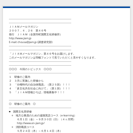
----------------------------------------------------------------------
----------------------------------------------------------------------
ＪＩＡＭメールマガジン
２００７．４．２６ 第４６号
発行 ＪＩＡＭ（全国市町国際文化研修所）
http://www.jiam.jp
E-mail: chousa@jiam.jp (調査研究部)
----------------------------------------------------------------------
----------------------------------------------------------------------
「ＪＩＡＭメールマガジン」第４６号をお届けします。
このメールマガジンは等幅フォントで見ていただくと見やすくなります。
----------------------------------------------------------------------
----------------------------------------------------------------------
◎◎◎ 今回のトピックス ◎◎◎
----------------------------------------------------------------------
１ 研修のご案内
２ ３月に実施した研修から
３ 「分権時代の自治体職員」（第２５回）！！！
４ 「多文化共生社会に向けて」（第１回）！！！
５ 「ＪＩＡＭ情報ひろば」情報募集中！！！
----------------------------------------------------------------------
◎ 研修のご案内 ◎
----------------------------------------------------------------------
■ 国際文化系研修
○ 地方公務員のための遠隔英語コース（e-learning）
６月１日（金）～９月３０日（日）（４ヶ月間）
http://www.en-jiam.jp/
○ 消防職員コース
５月２４日（木）～６月１４日（木）