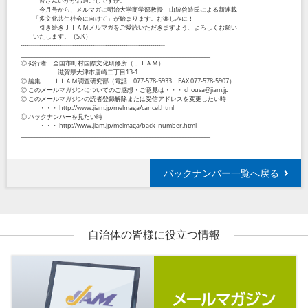
皆さんいかがお過ごしですか。
今月号から、メルマガに明治大学商学部教授 山脇啓造氏による新連載
「多文化共生社会に向けて」が始まります。お楽しみに！
引き続きＪＩＡＭメルマガをご愛読いただきますよう、よろしくお願い
いたします。（S.K）
----------------------------------------------------------------------
_____________________________________________________________________
◎ 発行者 全国市町村国際文化研修所（ＪＩＡＭ）
滋賀県大津市唐崎二丁目13-1
◎ 編集 ＪＩＡＭ調査研究部（電話 077-578-5933 FAX 077-578-5907）
◎ このメールマガジンについてのご感想・ご意見は・・・ chousa@jiam.jp
◎ このメールマガジンの読者登録解除または受信アドレスを変更したい時
・・・ http://www.jiam.jp/melmaga/cancel.html
◎ バックナンバーを見たい時
・・・ http://www.jiam.jp/melmaga/back_number.html
_____________________________________________________________________
バックナンバー一覧へ戻る
自治体の皆様に役立つ情報