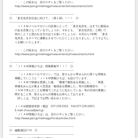
・・・この続きは、次のＵＲＬをご覧ください。
http://www.jiam.jp/melmaga/newcontents/newcontents.html
----------------------------------------------------------------------
◎ 「多文化共生社会に向けて」（第１回）！！！ ◎
----------------------------------------------------------------------
ＪＩＡＭメールマガジンの読者にとって、「多文化共生」はすでに馴染み
のある言葉となっているでしょうか。それとも、「多文化共生」と聞いて、
何のこと？と思われる方のほうが多いでしょうか。今月から1年間、「多文
化共生」をテーマに連載をさせていただくことになりました。どうぞよろし
くお願いいたします。
・・・この続きは、次のＵＲＬをご覧ください。
http://www.jiam.jp/melmaga/newcontents2/newcontents.html
----------------------------------------------------------------------
◎ 「ＪＩＡＭ情報ひろば」情報募集中！！！ ◎
----------------------------------------------------------------------
「ＪＩＡＭメールマガジン」では、皆さんから寄せられた様々な情報を
掲載していこうと「ＪＩＡＭ情報ひろば」を設けています。
ＪＩＡＭで研修を受講した後、「職場で報告会を実施した」、「再度、
研修生みんなが集まり交流会・勉強会を開催した」等の活動報告や、「Ｊ
ＩＡＭで学んだことを職場でこのように生かしている」等の日頃の業務に
関すること等、皆さんからの情報をお待ちしております。
詳しくは、下記までお問い合わせください。
ＪＩＡＭ調査研究部（電話 077-578-5933 FAX 077-578-5907）
E-mail: chousa@jiam.jp
「ＪＩＡＭ情報ひろば」は、次のＵＲＬをご覧ください。
http://www.jiam.jp/melmaga/hiroba/index.html
----------------------------------------------------------------------
◎ 編集後記(^^)/ ◎
----------------------------------------------------------------------