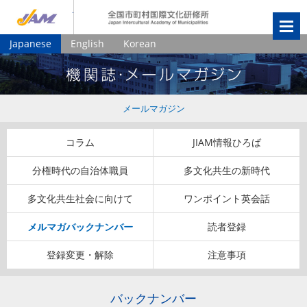
JIAM
全国市町村国
Japanese
English
Korean
メールマガジン
コラム
JIAM情報ひろば
分権時代の自治体職員
多文化共生の新時代
多文化共生社会に向けて
ワンポイント英会話
メルマガバックナンバー
読者登録
登録変更・解除
注意事項
バックナンバー