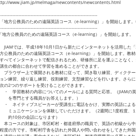
p://www.jiam.jp/melmaga/newcontents/newcontents.html
-----------------------------------------------------------------
「地方公務員のための遠隔英語コース（e-learning）」を開始します。
-----------------------------------------------------------------
「地方公務員のための遠隔英語コース（e-learning）」を開始します。
AMでは、平成18年10月1日から新たにインターネットを活用した「
務員のための遠隔英語コース（e-learning）」を開始します。教材
べてインターネットで配信されるため、研修所に足を運ぶことなく、
生の都合に合わせて学習を進めることができます。
ラウザー上で展開される教材に従って、聞き取り練習、ディクテー
ン練習、繰り返し練習、役割練習、文型練習などを行います。さらに
の2つのサポートを受けることができます。
学習教材の内容についてのメールによる質問と応答。（JIAMの
専門とする職員がお答えします。）
 ネイティブスピーカーが受講生に電話をかけ、実際の英語による
ュニケーションを体験していただけます。（2週間に1度程度、１
10分の会話になります）
コースの対象は、市区町村・都道府県の職員で、英語の初級から中
度の方です。市町村庁舎を訪れた外国人や問い合わせをしてきた外国