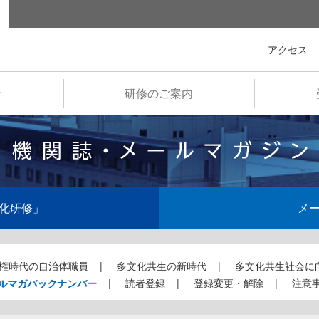
全国市町村国際文化研修所
アクセス
介
研修のご案内
化研修」
メ
権時代の自治体職員
多文化共生の新時代
多文化共生社会に
ルマガバックナンバー
読者登録
登録変更・解除
注意