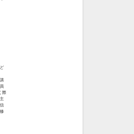
ど
講
員
く際
主
信
修