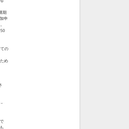
る
講期
参加申
い。
50
ての
ため
さ
－
で
も