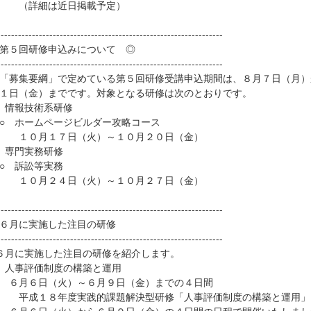
詳細は近日掲載予定）
-----------------------------------------------------------------
第５回研修申込みについて ◎
-----------------------------------------------------------------
募集要綱」で定めている第５回研修受講申込期間は、８月７日（月）
１日（金）までです。対象となる研修は次のとおりです。
 情報技術系研修
 ホームページビルダー攻略コース
０月１７日（火）～１０月２０日（金）
 専門実務研修
 訴訟等実務
０月２４日（火）～１０月２７日（金）
-----------------------------------------------------------------
６月に実施した注目の研修
-----------------------------------------------------------------
６月に実施した注目の研修を紹介します。
 人事評価制度の構築と運用
月６日（火）～６月９日（金）までの４日間
成１８年度実践的課題解決型研修「人事評価制度の構築と運用」