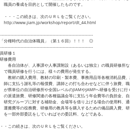
員の養成を目的として開催したものです。
・・この続きは、次のＵＲＬをご覧ください。
p://www.jiam.jp/workshop/report/dt_44.html
-----------------------------------------------------------------
「分権時代の自治体職員」（第１６回）！！！ ◎
-----------------------------------------------------------------
員研修１
修費用
自治体が、人事課や人事課附設（あるいは独立）の職員研修所な
職員研修を行うには、様々の費用が発生する。
材の購入費用、教材の印刷・製本費、事務用品等各種消耗品費、
に支払う謝礼等の報償費、講師との打ち合わせなどに伴う旅費、職
単位の自治研修所や全国レベルのJIAMやJAMPへ研修を受けに行
派遣旅費、研修関連の各種協議会等に支払う年会費等の負担金、自
究グループに対する補助金、会場等を借り上げる場合の使用料、通
搬費等の役務費、研修用の教具等を購入するための備品購入費、研
一部外部委託をしていればその委託料、などである。
・・この続きは、次のＵＲＬをご覧ください。