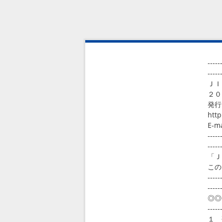
-----
-----
ＪＩ
２０
発行
http
E-m
-----
-----
「Ｊ
この
-----
-----
◎◎
-----
１ 