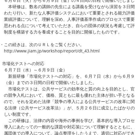
月６日（火）から６月９日（金）の４日間の日程で開催いたしまし
研修は、数名の講師の先生による講義を受けながら演習を３日間
たり行い、新たな人事評価システムにおいて重要とされる能力評価
績評価について、理解を深め、人事評価基準作成のプロセスで重要
われる点について考えていただき、自らの団体の状況も考慮して評
度を構築する力を養成することを目的に開催したものです。
・この続きは、次のＵＲＬをご覧ください。
p://www.jiam.jp/workshop/report/dt_43.html
 市場化テストへの対応
月７日（水）～６月９日（金）
規研修「市場化テストへの対応」を、６月７日（水）から６月９
金）までの３日間の日程で開催いたしました。
場化テストは、公共サービスの効率化と質の向上を目的とし、官
競争入札において、価格、質ともに最も優れた主体が担い手となる
で、それを定めた法律「競争の導入による公共サービスの改革に関
法律（公共サービス改革法）」が、５月２６日に成立したばかりの
い制度です。
の研修は、法律の内容や海外の事例を学び、基本的な導入プロセ
入にあたっての一般的な課題や対応策について理解するとともに、
団体での導入について、論点整理をしたうえで、適切に対応ができ