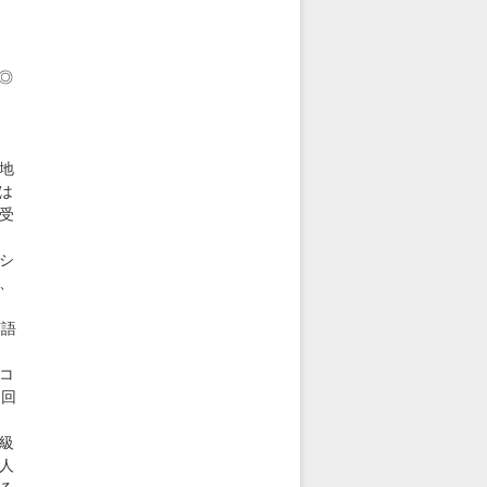
◎
地
は
受
シ
、
英語
コ
回
級
人