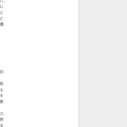
た。
に
と
と
価
日
民
も
す
新
ス、
所
る