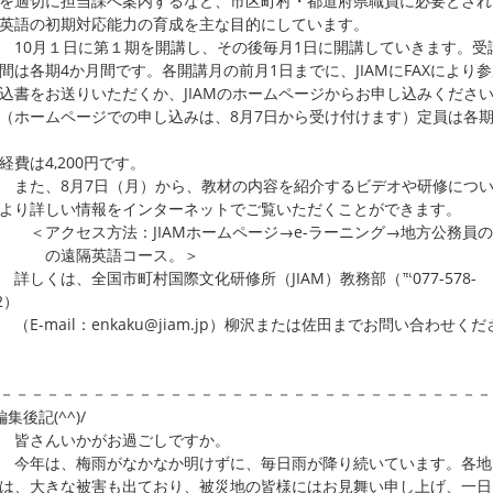
適切に担当課へ案内するなど、市区町村・都道府県職員に必要とされ
語の初期対応能力の育成を主な目的にしています。
0月１日に第１期を開講し、その後毎月1日に開講していきます。受
各期4か月間です。各開講月の前月1日までに、JIAMにFAXにより
をお送りいただくか、JIAMのホームページからお申し込みくださ
ームページでの申し込みは、8月7日から受け付けます）定員は各期
は4,200円です。
た、8月7日（月）から、教材の内容を紹介するビデオや研修につい
り詳しい情報をインターネットでご覧いただくことができます。
クセス方法：JIAMホームページ→e-ラーニング→地方公務員の
遠隔英語コース。＞
くは、全国市町村国際文化研修所（JIAM）教務部（℡077-578-
2）
-mail：enkaku@jiam.jp）柳沢または佐田までお問い合わせくだ
－－－－－－－－－－－－－－－－－－－－－－－－－－－－－－－－
編集後記(^^)/
さんいかがお過ごしですか。
年は、梅雨がなかなか明けずに、毎日雨が降り続いています。各地
、大きな被害も出ており、被災地の皆様にはお見舞い申し上げ、一日