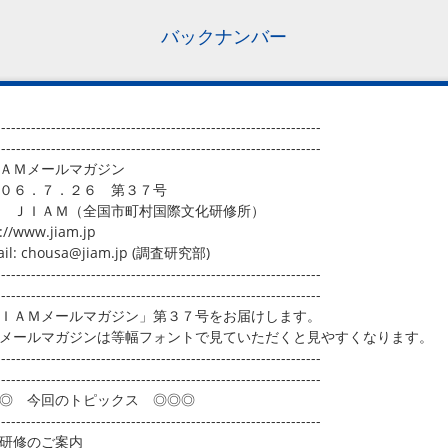
バックナンバー
-----------------------------------------------------------------
-----------------------------------------------------------------
ＡＭメールマガジン
０６．７．２６ 第３７号
 ＪＩＡＭ（全国市町村国際文化研修所）
://www.jiam.jp
ail: chousa@jiam.jp (調査研究部)
-----------------------------------------------------------------
-----------------------------------------------------------------
ＩＡＭメールマガジン」第３７号をお届けします。
メールマガジンは等幅フォントで見ていただくと見やすくなります。
-----------------------------------------------------------------
-----------------------------------------------------------------
◎ 今回のトピックス ◎◎◎
-----------------------------------------------------------------
研修のご案内