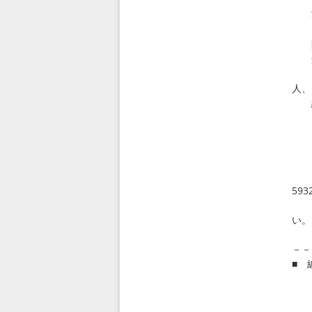
を
英
1
間は
込書
（ホ
人、
経費
ま
よ
＜ア
の
詳し
593
（E
い。
－－
■ 
皆
今
は