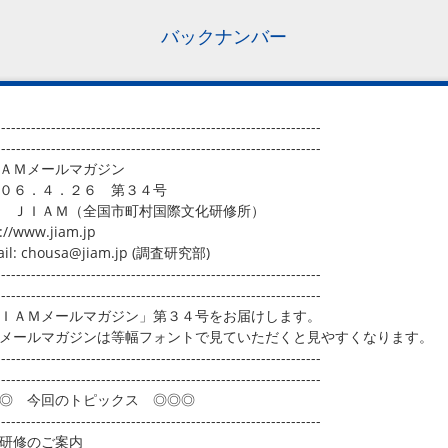
バックナンバー
-----------------------------------------------------------------
-----------------------------------------------------------------
ＡＭメールマガジン
００６．４．２６ 第３４号
行 ＪＩＡＭ（全国市町村国際文化研修所）
://www.jiam.jp
ail: chousa@jiam.jp (調査研究部)
-----------------------------------------------------------------
-----------------------------------------------------------------
ＩＡＭメールマガジン」第３４号をお届けします。
メールマガジンは等幅フォントで見ていただくと見やすくなります。
-----------------------------------------------------------------
-----------------------------------------------------------------
◎ 今回のトピックス ◎◎◎
-----------------------------------------------------------------
研修のご案内