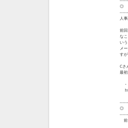
-----
◎ 
-----
人事
前回
なこ
いう
メー
すが
Cさ
最初
・
htt
-----
◎ 
-----
前回