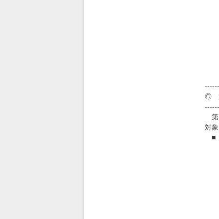
６
htt
（
○
６
htt
（
-----
◎ 
-----
第２
対象
■
○
７
○
７
○
７