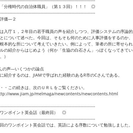
-----------------------------------------------------------------
「分権時代の自治体職員」（第１３回）！！！ ◎
-----------------------------------------------------------------
評価―２
は入庁１，２年目の若手職員の声を紹介しつつ、評価システムの序論的
とについて述べた。今回は、そもそも何のために人事評価をするのか、
根本的な所について考えていきたい。例によって、筆者の所に寄せられ
ルの紹介からはじめよう（何か「生協の白石さん」っぽくなってきてい
、）
んの声―いくつかの論点
に紹介するのは、JIAMで学ばれた経験のあるR市のCさんである。
・・この続きは、次のＵＲＬをご覧ください。
p://www.jiam.jp/melmaga/newcontents/newcontents.html
-----------------------------------------------------------------
ワンポイント英会話（最終回） ◎
-----------------------------------------------------------------
のワンポイント英会話では、英語による序数について勉強しました。