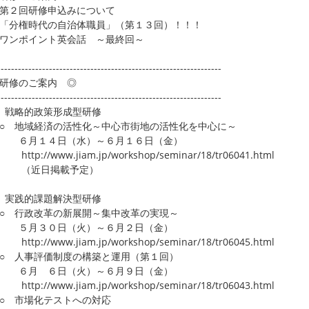
第２回研修申込みについて
「分権時代の自治体職員」（第１３回）！！！
ワンポイント英会話 ～最終回～
-----------------------------------------------------------------
研修のご案内 ◎
-----------------------------------------------------------------
 戦略的政策形成型研修
 地域経済の活性化～中心市街地の活性化を中心に～
月１４日（水）～６月１６日（金）
p://www.jiam.jp/workshop/seminar/18/tr06041.html
近日掲載予定）
 実践的課題解決型研修
 行政改革の新展開～集中改革の実現～
月３０日（火）～６月２日（金）
p://www.jiam.jp/workshop/seminar/18/tr06045.html
 人事評価制度の構築と運用（第１回）
月 ６日（火）～６月９日（金）
p://www.jiam.jp/workshop/seminar/18/tr06043.html
 市場化テストへの対応