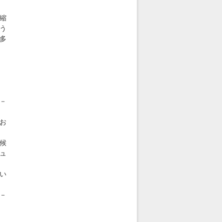
縮
う
多
－
お
候
ュ
い
－