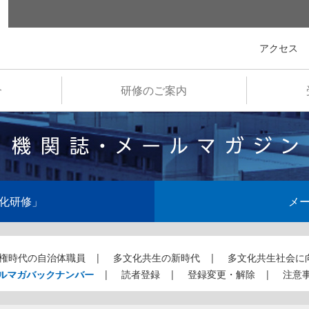
全国市町村国際文化研修所
アクセス
介
研修のご案内
化研修」
メ
権時代の自治体職員
多文化共生の新時代
多文化共生社会に
ルマガバックナンバー
読者登録
登録変更・解除
注意