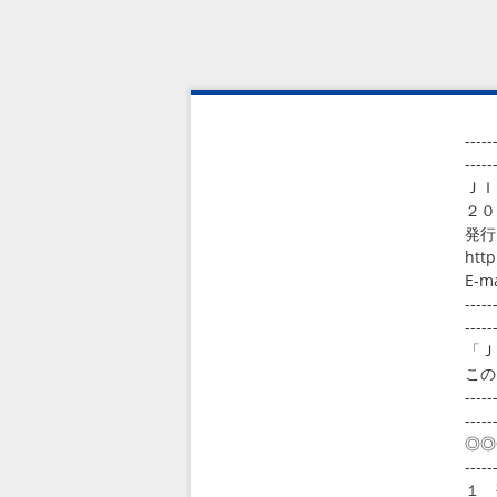
-----
-----
ＪＩ
２
発
http
E-m
-----
-----
「Ｊ
この
-----
-----
◎◎
-----
１ 