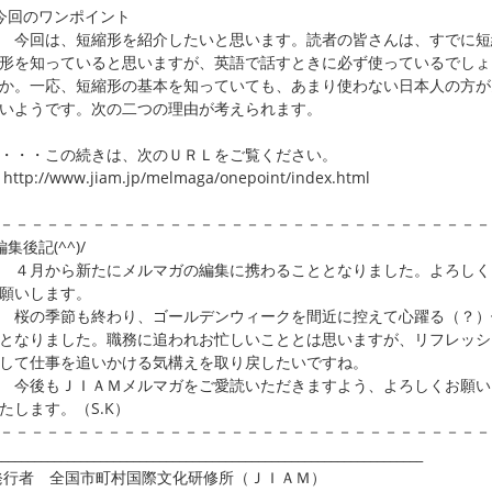
今回のワンポイント
回は、短縮形を紹介したいと思います。読者の皆さんは、すでに短
を知っていると思いますが、英語で話すときに必ず使っているでしょ
。一応、短縮形の基本を知っていても、あまり使わない日本人の方が
ようです。次の二つの理由が考えられます。
・・この続きは、次のＵＲＬをご覧ください。
p://www.jiam.jp/melmaga/onepoint/index.html
－－－－－－－－－－－－－－－－－－－－－－－－－－－－－－－－
編集後記(^^)/
月から新たにメルマガの編集に携わることとなりました。よろしく
いします。
の季節も終わり、ゴールデンウィークを間近に控えて心躍る（？）
なりました。職務に追われお忙しいこととは思いますが、リフレッシ
て仕事を追いかける気構えを取り戻したいですね。
後もＪＩＡＭメルマガをご愛読いただきますよう、よろしくお願い
します。（S.K）
－－－－－－－－－－－－－－－－－－－－－－－－－－－－－－－－
_________________________________________________________________
発行者 全国市町村国際文化研修所（ＪＩＡＭ）