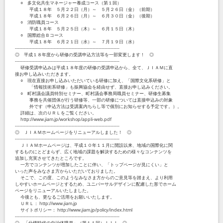
○ 多文化共生マネージャー養成コース（第１回）
平成１８年 ５月２２日（月）～ ５月２６日（金）（前期）
平成１８年 ６月２６日（月）～ ６月３０日（金）（後期）
○ 消防職員コース
平成１８年 ５月２５日（木）～ ６月１５日（木）
○ 国際総合Ｂコース
平成１８年 ６月２１日（水）～ ７月１９日（水）
----------------------------------------------------------------------
◎ 平成１８年度から研修の受講申込方法等を一部変更します！ ◎
----------------------------------------------------------------------
研修受講申込みは平成１８年度の研修の受講申込から、全て、ＪＩＡＭに直
接お申し込みいただきます。
○ 現在直接お申し込みいただいている研修に加え、「国際文化系研修」と
「情報技術系研修」も振興協会を経由せず、直接お申し込みください。
○ 町村議会議員特別セミナー、町村議会事務局職員セミナー、研修生募集
事務を共催団体が行う研修等、一部の研修については直接申込みの対象
外です（申込方法は受講案内ちらし等で個別にお知らせする予定です。）。
詳細は、次のＵＲＬをご覧ください。
http://www.jiam.jp/workshop/appli-web.pdf
----------------------------------------------------------------------
◎ ＪＩＡＭホームページをリニューアルしました！ ◎
----------------------------------------------------------------------
ＪＩＡＭホームページは、平成１０年１１月に開設以来、地域の国際化に関
するものにとどまらず、広く地域の課題を解決するための様々なコンテンツを
追加し充実させてきたところです。
一方でコンテンツが増加したことに伴い、「トップページが見にくい」と
いった声をみなさま方からいただいておりました。
そこで、この度、このようなみなさま方からのご意見等を踏まえ、より利用
しやすいホームページとするため、ユニバーサルデザインに配慮した形でホーム
ページをリニューアルいたしました。
今後とも、更なるご活用をお願いいたします。
ＵＲＬ： http://www.jiam.jp
サイトポリシー： http://www.jiam.jp/policy/index.html
----------------------------------------------------------------------
◎ 「分権時代の自治体職員」（第１１回）！！！ ◎