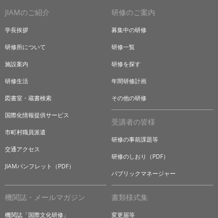
JIAMのご紹介
研修のご案内
学長挨拶
募集中の研修
研修所について
研修一覧
施設案内
研修を探す
研修生活
年間研修計画
図書室・蔵書検索
その他の研修
国際化情報提供サービス
受講者の皆様
市町村職員派遣
研修の事前課題等
交通アクセス
研修のしおり（PDF）
JIAMパンフレット（PDF）
パブリックマネージャー
機関誌・メールマガジン
書類様式集
機関誌「国際文化研修」
変更届等