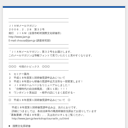
----------------------------------------------------------------------
----------------------------------------------------------------------
ＪＩＡＭメールマガジン
２００６．２．２８ 第３２号
発行 ＪＩＡＭ（全国市町村国際文化研修所）
http://www.jiam.jp
E-mail: chousa@jiam.jp (調査研究部)
----------------------------------------------------------------------
----------------------------------------------------------------------
「ＪＩＡＭメールマガジン」第３２号をお届けします。
このメールマガジンは等幅フォントで見ていただくと見やすくなります。
----------------------------------------------------------------------
----------------------------------------------------------------------
◎◎◎ 今回のトピックス ◎◎◎
----------------------------------------------------------------------
１ セミナー案内
２ 平成１８年度第１回研修受講申込みについて
３ 平成１８年度から研修の受講申込方法等を一部変更します！
４ ＪＩＡＭホームページをリニューアルしました！
５ 「分権時代の自治体職員」（第１１回）！！！
６ ワンポイント英会話 ～相手の話にうまく反応する～
----------------------------------------------------------------------
◎ 平成１８年度第１回研修受講申込みについて ◎
----------------------------------------------------------------------
平成１８年度第１回研修受講申込みは、次のとおりです。
詳細につきましては、各自治体等の職員研修担当課あてお送りしています
「募集要綱（平成１８年度）」、又は次のＵＲＬをご覧ください。
http://www.jiam.jp/workshop/course/in_cul.html
■ 国際文化系研修