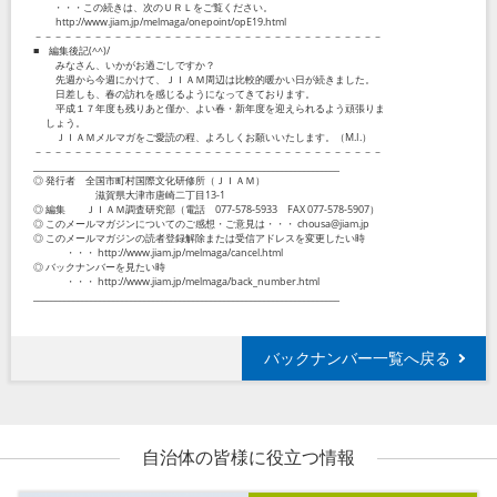
・・・この続きは、次のＵＲＬをご覧ください。
http://www.jiam.jp/melmaga/onepoint/opE19.html
－－－－－－－－－－－－－－－－－－－－－－－－－－－－－－－－－－－
■ 編集後記(^^)/
みなさん、いかがお過ごしですか？
先週から今週にかけて、ＪＩＡＭ周辺は比較的暖かい日が続きました。
日差しも、春の訪れを感じるようになってきております。
平成１７年度も残りあと僅か、よい春・新年度を迎えられるよう頑張りま
しょう。
ＪＩＡＭメルマガをご愛読の程、よろしくお願いいたします。（M.I.）
－－－－－－－－－－－－－－－－－－－－－－－－－－－－－－－－－－－
_____________________________________________________________________
◎ 発行者 全国市町村国際文化研修所（ＪＩＡＭ）
滋賀県大津市唐崎二丁目13-1
◎ 編集 ＪＩＡＭ調査研究部（電話 077-578-5933 FAX 077-578-5907）
◎ このメールマガジンについてのご感想・ご意見は・・・ chousa@jiam.jp
◎ このメールマガジンの読者登録解除または受信アドレスを変更したい時
・・・ http://www.jiam.jp/melmaga/cancel.html
◎ バックナンバーを見たい時
・・・ http://www.jiam.jp/melmaga/back_number.html
_____________________________________________________________________
バックナンバー一覧へ戻る
自治体の皆様に役立つ情報