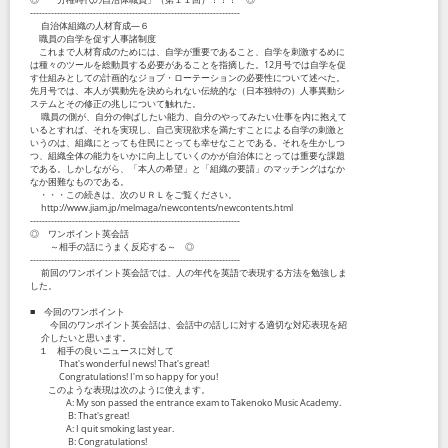
----------------------------------------------------------------------
自治体組織の人材育成―６
職員の自学を促す人事諸制度
これまで人材育成のためには、自学が重要であること、自学を刺激するめに
は種々のツールを総動員する必要があることを指摘した。12月号では自学を促
す仕組みとしての計画的なジョブ・ローテーションの必要性について述べた。
先月号では、本人が異動先を決められない伝統的な（日本独特の）人事異動シ
ステムとその修正の兆しについて触れた。
職員の側が、自分の伸ばしたい能力、自分のやってみたい仕事を内に抱えて
いるとすれば、それを実現し、自己実現欲求を満たすことによる自学の刺激と
いうのは、組織にとっても住民にとっても幸せなことである。それを生かしつ
つ、組織全体の能力をいかに向上していくのかが自治体にとっては重要な課題
である。しかしながら、「本人の希望」と「組織の要請」のマッチングはなか
なか困難なものである。
・・・この続きは、次のＵＲＬをご覧ください。
http://www.jiam.jp/melmaga/newcontents/newcontents.html
----------------------------------------------------------------------
◎ ワンポイント英会話
～相手の話にうまく反応する～ ◎
----------------------------------------------------------------------
前回のワンポイント英会話では、人の年代を英語で表現する方法を勉強しま
した。
■ 今回のワンポイント
今回のワンポイント英会話は、会話中の話しに対する適切な対応表現を紹
介したいと思います。
１ 相手の良いニュースに対して
That's wonderful news! That's great!
Congratulations! I'm so happy for you!
このような表現は次のように使えます。
A: My son passed the entrance exam to Takenoko Music Academy.
B: That's great!
A: I quit smoking last year.
B: Congratulations!