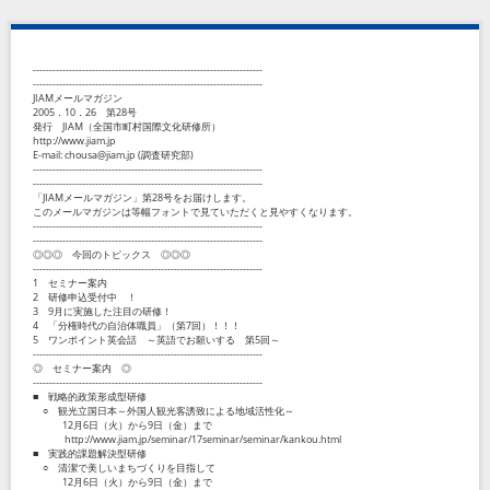
----------------------------------------------------------------------
----------------------------------------------------------------------
JIAMメールマガジン
2005．10．26 第28号
発行 JIAM（全国市町村国際文化研修所）
http://www.jiam.jp
E-mail: chousa@jiam.jp (調査研究部)
----------------------------------------------------------------------
----------------------------------------------------------------------
「JIAMメールマガジン」第28号をお届けします。
このメールマガジンは等幅フォントで見ていただくと見やすくなります。
----------------------------------------------------------------------
----------------------------------------------------------------------
◎◎◎ 今回のトピックス ◎◎◎
----------------------------------------------------------------------
1 セミナー案内
2 研修申込受付中 ！
3 9月に実施した注目の研修！
4 「分権時代の自治体職員」（第7回）！！！
5 ワンポイント英会話 ～英語でお願いする 第5回～
----------------------------------------------------------------------
◎ セミナー案内 ◎
----------------------------------------------------------------------
■ 戦略的政策形成型研修
○ 観光立国日本～外国人観光客誘致による地域活性化～
12月6日（火）から9日（金）まで
http://www.jiam.jp/seminar/17seminar/seminar/kankou.html
■ 実践的課題解決型研修
○ 清潔で美しいまちづくりを目指して
12月6日（火）から9日（金）まで