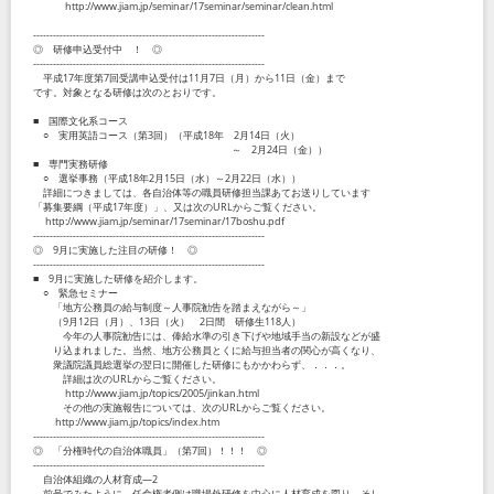
http://www.jiam.jp/seminar/17seminar/seminar/clean.html
----------------------------------------------------------------------
◎ 研修申込受付中 ！ ◎
----------------------------------------------------------------------
平成17年度第7回受講申込受付は11月7日（月）から11日（金）まで
です。対象となる研修は次のとおりです。
■ 国際文化系コース
○ 実用英語コース（第3回）（平成18年 2月14日（火）
～ 2月24日（金））
■ 専門実務研修
○ 選挙事務（平成18年2月15日（水）～2月22日（水））
詳細につきましては、各自治体等の職員研修担当課あてお送りしています
「募集要綱（平成17年度）」、又は次のURLからご覧ください。
http://www.jiam.jp/seminar/17seminar/17boshu.pdf
----------------------------------------------------------------------
◎ 9月に実施した注目の研修！ ◎
----------------------------------------------------------------------
■ 9月に実施した研修を紹介します。
○ 緊急セミナー
「地方公務員の給与制度～人事院勧告を踏まえながら～」
（9月12日（月）、13日（火） 2日間 研修生118人）
今年の人事院勧告には、俸給水準の引き下げや地域手当の新設などが盛
り込まれました。当然、地方公務員とくに給与担当者の関心が高くなり、
衆議院議員総選挙の翌日に開催した研修にもかかわらず、．．．。
詳細は次のURLからご覧ください。
http://www.jiam.jp/topics/2005/jinkan.html
その他の実施報告については、次のURLからご覧ください。
http://www.jiam.jp/topics/index.htm
----------------------------------------------------------------------
◎ 「分権時代の自治体職員」（第7回）！！！ ◎
----------------------------------------------------------------------
自治体組織の人材育成―2
前号でみたように，任命権者側は職場外研修を中心に人材育成を図り，そし