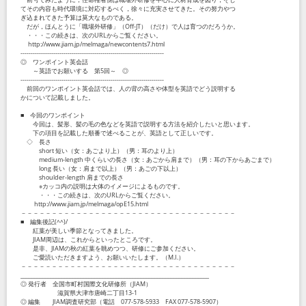
てその内容も時代環境に対応するべく，徐々に充実させてきた。その努力やつ
ぎ込まれてきた予算は莫大なものである。
だが，ほんとうに「職場外研修」（Off-JT）（だけ）で人は育つのだろうか。
・・・この続きは、次のURLからご覧ください。
http://www.jiam.jp/melmaga/newcontents7.html
----------------------------------------------------------------------
◎ ワンポイント英会話
～英語でお願いする 第5回～ ◎
----------------------------------------------------------------------
前回のワンポイント英会話では、人の背の高さや体型を英語でどう説明する
かについて記載しました。
■ 今回のワンポイント
今回は、髪形、髪の毛の色などを英語で説明する方法を紹介したいと思います。
下の項目を記載した順番で述べることが、英語として正しいです。
◇ 長さ
short 短い（女：あごより上）（男：耳のより上）
medium-length 中くらいの長さ（女：あごから肩まで）（男：耳の下からあごまで）
long 長い（女：肩まで以上）（男：あごの下以上）
shoulder-length 肩までの長さ
※カッコ内の説明は大体のイメージによるものです。
・・・この続きは、次のURLからご覧ください。
http://www.jiam.jp/melmaga/opE15.html
－－－－－－－－－－－－－－－－－－－－－－－－－－－－－－－－－－－
■ 編集後記(^^)/
紅葉が美しい季節となってきました。
JIAM周辺は、これからといったところです。
是非、JIAMの秋の紅葉を眺めつつ、研修にご参加ください。
ご愛読いただきますよう、お願いいたします。（M.I.）
－－－－－－－－－－－－－－－－－－－－－－－－－－－－－－－－－－－
_____________________________________________________________________
◎ 発行者 全国市町村国際文化研修所（JIAM）
滋賀県大津市唐崎二丁目13-1
◎ 編集 JIAM調査研究部（電話 077-578-5933 FAX 077-578-5907）