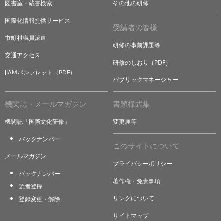
図書室・蔵書検索
その他の研修
国際化情報提供サービス
受講者の皆様
市町村職員派遣
研修の事前課題等
交通アクセス
研修のしおり（PDF）
JIAMパンフレット（PDF）
パブリックマネージャー
機関誌・メールマガジン
書類様式集
機関誌「国際文化研修」
変更届等
バックナンバー
このサイトについて
メールマガジン
プライバシーポリシー
バックナンバー
著作権・免責事項
読者登録
リンクについて
登録変更・解除
サイトマップ