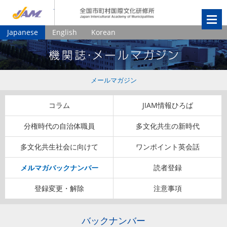
JIAM
全国市町村国
Japanese
English
Korean
メールマガジン
コラム
JIAM情報ひろば
分権時代の自治体職員
多文化共生の新時代
多文化共生社会に向けて
ワンポイント英会話
メルマガバックナンバー
読者登録
登録変更・解除
注意事項
バックナンバー