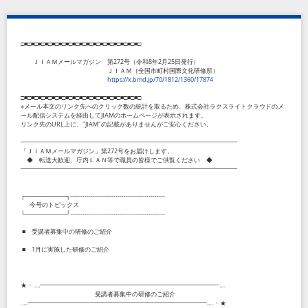
□■□■□■□■□■□■□■□■□■□■□■□■□■□■□■□■□■□
ＪＩＡＭメールマガジン 第
272
号（令和
8
年
2
月
25
日発行）
ＪＩＡＭ（全国市町村国際文化研修所）
https://x.bmd.jp/70/1812/1360/17874
□■□■□■□■□■□■□■□■□■□■□■□■□■□■□■□■□■□
※メール本文のリンク先へのクリック数の統計を取るため、株式会社ラクスライトクラウドのメ
ール配信システムを経由して
JIAM
のホームページが表示されます。
リンク先の
URL
上に、
"JIAM"
の記載がありませんがご安心ください。
━━━━━━━━━━━━━━━━━━━━━━━━━━━━━━━━━━━
「ＪＩＡＭメールマガジン」第
272
号をお届けします。
◆ 転送大歓迎、庁内ＬＡＮ等で職員の皆様でご供覧ください ◆
━━━━━━━━━━━━━━━━━━━━━━━━━━━━━━━━━━━
┌──────────┐
----------------------------------------------
今号のトピックス
└──────────┘
----------------------------------------------
■ 受講者募集中の研修のご紹介
■
1
月に実施した研修のご紹介
★・‥...━━━━━━━━━━━━━━━━━━━━━━━━━━━━━...‥
受講者募集中の研修のご紹介
‥...━━━━━━━━━━━━━━━━━━━━━━━━━━━━━...‥・★