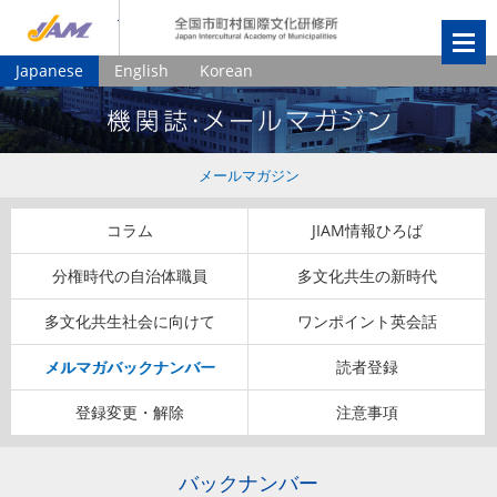
JIAM
全国市町村国
Japanese
English
Korean
メールマガジン
コラム
JIAM情報ひろば
分権時代の自治体職員
多文化共生の新時代
多文化共生社会に向けて
ワンポイント英会話
メルマガバックナンバー
読者登録
登録変更・解除
注意事項
バックナンバー