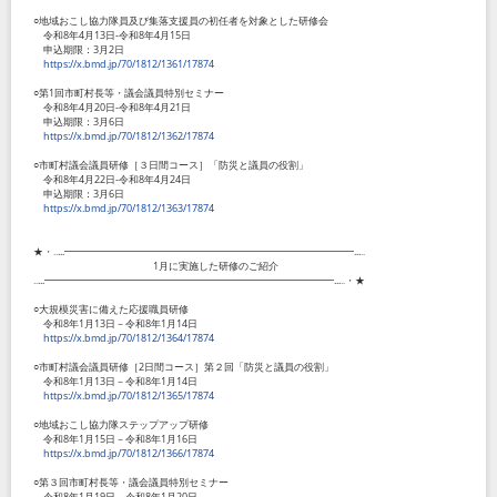
○地域おこし協力隊員及び集落支援員の初任者を対象とした研修会
令和
8
年
4
月
13
日
-
令和
8
年
4
月
15
日
申込期限：
3
月
2
日
https://x.bmd.jp/70/1812/1361/17874
○第
1
回市町村長等・議会議員特別セミナー
令和
8
年
4
月
20
日
-
令和
8
年
4
月
21
日
申込期限：
3
月
6
日
https://x.bmd.jp/70/1812/1362/17874
○市町村議会議員研修［３日間コース］「防災と議員の役割」
令和
8
年
4
月
22
日
-
令和
8
年
4
月
24
日
申込期限：
3
月
6
日
https://x.bmd.jp/70/1812/1363/17874
★・‥...━━━━━━━━━━━━━━━━━━━━━━━━━━━━━...‥
1
月に実施した研修のご紹介
‥...━━━━━━━━━━━━━━━━━━━━━━━━━━━━━...‥・★
○大規模災害に備えた応援職員研修
令和
8
年
1
月
13
日－令和
8
年
1
月
14
日
https://x.bmd.jp/70/1812/1364/17874
○市町村議会議員研修［
2
日間コース］第２回「防災と議員の役割」
令和
8
年
1
月
13
日－令和
8
年
1
月
14
日
https://x.bmd.jp/70/1812/1365/17874
○地域おこし協力隊ステップアップ研修
令和
8
年
1
月
15
日－令和
8
年
1
月
16
日
https://x.bmd.jp/70/1812/1366/17874
○第３回市町村長等・議会議員特別セミナー
令和
8
年
1
月
19
日－令和
8
年
1
月
20
日