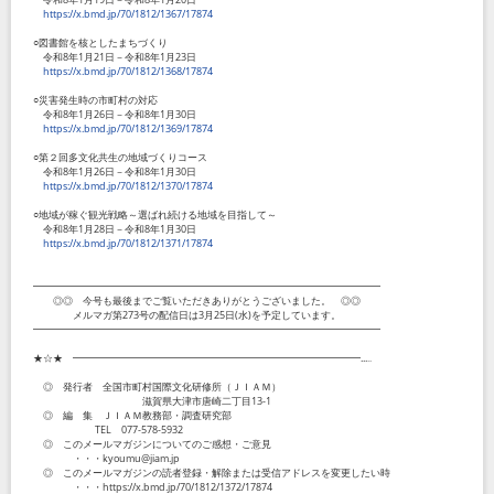
https://x.bmd.jp/70/1812/1367/17874
○図書館を核としたまちづくり
令和
8
年
1
月
21
日－令和
8
年
1
月
23
日
https://x.bmd.jp/70/1812/1368/17874
○災害発生時の市町村の対応
令和
8
年
1
月
26
日－令和
8
年
1
月
30
日
https://x.bmd.jp/70/1812/1369/17874
○第２回多文化共生の地域づくりコース
令和
8
年
1
月
26
日－令和
8
年
1
月
30
日
https://x.bmd.jp/70/1812/1370/17874
○地域が稼ぐ観光戦略～選ばれ続ける地域を目指して～
令和
8
年
1
月
28
日－令和
8
年
1
月
30
日
https://x.bmd.jp/70/1812/1371/17874
━━━━━━━━━━━━━━━━━━━━━━━━━━━━━━━━━━━
◎◎ 今号も最後までご覧いただきありがとうございました。 ◎◎
メルマガ第
273
号の配信日は
3
月
25
日
(
水
)
を予定しています。
━━━━━━━━━━━━━━━━━━━━━━━━━━━━━━━━━━━
★☆★ ━━━━━━━━━━━━━━━━━━━━━━━━━━━━━...‥
◎ 発行者 全国市町村国際文化研修所（ＪＩＡＭ）
滋賀県大津市唐崎二丁目
13-1
◎ 編 集 ＪＩＡＭ教務部・調査研究部
TEL
077-578-5932
◎ このメールマガジンについてのご感想・ご意見
・・・
kyoumu@jiam.jp
◎ このメールマガジンの読者登録・解除または受信アドレスを変更したい時
・・・
https://x.bmd.jp/70/1812/1372/17874