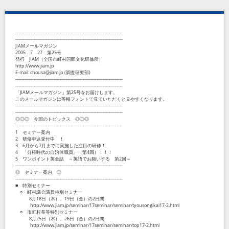
----------------------------------------------------------------------
----------------------------------------------------------------------
JIAMメールマガジン
2005．7．27 第25号
発行 JIAM（全国市町村国際文化研修所）
http://www.jiam.jp
E-mail: chousa@jiam.jp (調査研究部)
----------------------------------------------------------------------
----------------------------------------------------------------------
「JIAMメールマガジン」第25号をお届けします。
このメールマガジンは等幅フォントで見ていただくと見やすくなります。
----------------------------------------------------------------------
----------------------------------------------------------------------
◎◎◎ 今回のトピックス ◎◎◎
----------------------------------------------------------------------
1 セミナー案内
2 研修申込受付中 ！
3 6月から7月までに実施した注目の研修！
4 「分権時代の自治体職員」（第4回）！！！
5 ワンポイント英会話 ～英語でお願いする 第2回～
----------------------------------------------------------------------
◎ セミナー案内 ◎
----------------------------------------------------------------------
■ 特別セミナー
○ 町村議会議員特別セミナー
8月18日（木）、19日（金）の2日間
http://www.jiam.jp/seminar/17seminar/seminar/tyousongikai17-2.html
○ 市町村長等特別セミナー
8月25日（木）、26日（金）の2日間
http://www.jiam.jp/seminar/17seminar/seminar/top17-2.html