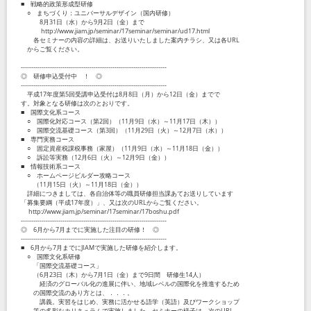
■ 戦略的政策形成型研修
○ まちづくり：ユニバーサルデザイン（国内研修）
8月31日（水）から9月2日（金）まで
http://www.jiam.jp/seminar/17seminar/seminar/ud17.html
各セミナーの内容の詳細は、お送りいたしました案内チラシ、又は各URL
からご覧ください。
----------------------------------------------------------------------
◎ 研修申込受付中 ！ ◎
----------------------------------------------------------------------
平成17年度第5回受講申込受付は8月8日（月）から12日（金）までで
す。対象となる研修は次のとおりです。
■ 国際文化系コース
○ 国際化対応コース（第2回）（11月9日（水）～11月17日（木））
○ 国際交流基礎コース（第3回）（11月29日（火）～12月7日（水））
■ 専門実務コース
○ 固定資産税課税事務（家屋）（11月9日（水）～11月18日（金））
○ 訴訟等実務（12月6日（火）～12月9日（金））
■ 情報技術系コース
○ ホームページビルダー攻略コース
（11月15日（火）～11月18日（金））
詳細につきましては、各自治体等の職員研修担当課あてお送りしています
「募集要綱（平成17年度）」、又は次のURLからご覧ください。
http://www.jiam.jp/seminar/17seminar/17boshu.pdf
----------------------------------------------------------------------
◎ 6月から7月までに実施した注目の研修！ ◎
----------------------------------------------------------------------
■ 6月から7月までにJIAMで実施した研修を紹介します。
○ 国際文化系研修
「国際交流基礎コース」
（6月23日（木）から7月1日（金）まで9日間 研修生14人）
経済のグローバル化の進展に伴い、地域レベルの国際化を推進するため
の国際交流のあり方とは、．．．。
講義。実習をはじめ、実務に活かせる語学（英語）及びワークショップ
等の多彩なカリキュラムで実施しました。セミナーの様子は、次のURL