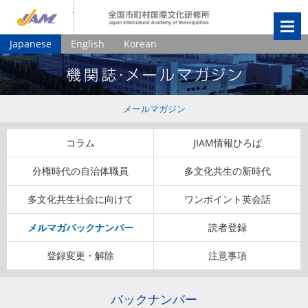
JIAM
全国市町村国
Japanese
English
Korean
メールマガジン
コラム
JIAM情報ひろば
分権時代の自治体職員
多文化共生の新時代
多文化共生社会に向けて
ワンポイント英会話
メルマガバックナンバー
読者登録
登録変更・解除
注意事項
バックナンバー