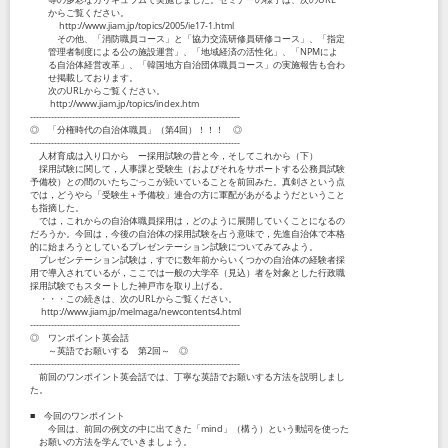
からご覧ください。
http://www.jiam.jp/topics/2005/ie17-1.html
その他、「消防職員コース」と「協力交流研修員研修コース」、「指定
管理者制度による公の施設運営」、「地域経済の活性化」、「NPMによ
る自治体経営改革」、「韓国地方自治団体職員コース」の実施報告も合わ
せ掲載しております。
次のURLからご覧ください。
http://www.jiam.jp/topics/index.htm
----------------------------------------------------------------------
◎ 「分権時代の自治体職員」（第4回）！！！ ◎
----------------------------------------------------------------------
人材育成は入り口から ー採用試験の昔と今，そしてこれから（下）
採用試験に関して，人事課と受験生（およびそれをサポートする公務員試験
予備校）との間のいたちごっこが続いていることを前回みた。真剣さという点
では，どうやら「受験生＋予備校」連合の方に軍配があがるようだということ
も指摘した。
では，これからの自治体職員採用は，どのように展開していくことになるの
だろうか。今回は，今後の自治体の採用試験を占う意味で，先進自治体で本格
的に始まろうとしているプレゼンテーション試験についてみてみよう。
プレゼンテーション試験は，すでに数年前からいくつかの自治体の経験者採
用で導入されているが，ここでは一般の大学卒（見込）者を対象とした行政職
採用試験でもスタートした神戸市を取り上げる。
・・・この続きは、次のURLからご覧ください。
http://www.jiam.jp/melmaga/newcontents4.html
----------------------------------------------------------------------
◎ ワンポイント英会話
～英語でお願いする 第2回～ ◎
----------------------------------------------------------------------
前回のワンポイント英会話では、丁寧な英語でお願いする方法を説明しまし
た。
■ 今回のワンポイント
今回は、前回の例文の中に出てきた「mind」（構う）という動詞を使った
お願いの方法を学んでいきましょう。