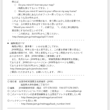
例えば、
◇ Do you mind if I borrow your map?
（地図を借りてもいいですか。）
◇ Would you mind if I went to your office on my way home?
（家に帰る前にあなたのオフィスへ寄ってもいいですか。）
などのような文が作れます。
このような文には二つの特徴があり、使う際には少し注意が必要です。
一つは、上の例文を見ればすぐ分かると思いますが、
「Would you mind if I・・・？」の例では、「I」の次に来る動詞を
過去形にするのが正しいのです。
・・・この続きは、次のURLからご覧ください。
http://www.jiam.jp/melmaga/opE11.html
－－－－－－－－－－－－－－－－－－－－－－－－－－－－－－－－－－－
■ 編集後記(^^)/
梅雨が明け、夏本番！ いかがお過ごしですか。
JIAM周辺は、昨年と比べると若干涼しく、この夏を研修で乗り切るに
は最適の環境です。8月、9月と多彩なメニューをご用意させていただいて
おりますので、是非、JIAMの研修にご参加願います。
また、先月からe－JIAM学会と称し、研修受講後の事後研究を実施し
ております。JIAMのホームページにe－JIAM学会のページも掲載し
ておりますので次のURLからご確認ください。
http://www.jiam.jp/e-jiam/index.html
ご愛読いただきますよう、お願いいたします。（M.I.）
－－－－－－－－－－－－－－－－－－－－－－－－－－－－－－－－－－－
_____________________________________________________________________
◎ 発行者 全国市町村国際文化研修所（JIAM）
滋賀県大津市唐崎二丁目13-1
◎ 編集 JIAM調査研究部（電話 077-578-5933 FAX 077-578-5907）
◎ このメールマガジンについてのご感想・ご意見は・・・ chousa@jiam.jp
◎ このメールマガジンの読者登録解除または受信アドレスを変更したい時
・・・ http://www.jiam.jp/melmaga/cancel.html
◎ バックナンバーを見たい時
・・・ http://www.jiam.jp/melmaga/back_number.html
_____________________________________________________________________