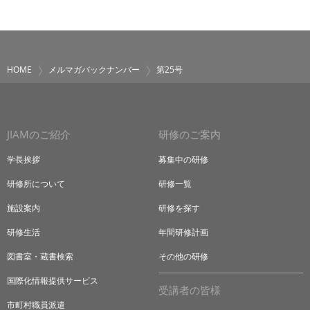
HOME
メルマガバックナンバー
第25号
JIAMのご紹介
研修のご案内
学長挨拶
募集中の研修
研修所について
研修一覧
施設案内
研修を探す
研修生活
年間研修計画
図書室・蔵書検索
その他の研修
国際化情報提供サービス
受講者の皆様
市町村職員派遣