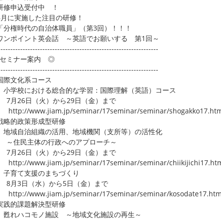
研修申込受付中 ！
6月に実施した注目の研修！
「分権時代の自治体職員」（第3回）！！！
ワンポイント英会話 ～英語でお願いする 第1回～
-----------------------------------------------------------------
セミナー案内 ◎
-----------------------------------------------------------------
国際文化系コース
小学校における総合的な学習：国際理解（英語）コース
月26日（火）から29日（金）まで
p://www.jiam.jp/seminar/17seminar/seminar/shogakko17.htm
戦略的政策形成型研修
地域自治組織の活用、地域機関（支所等）の活性化
住民主体の行政へのアプローチ～
月26日（火）から29日（金）まで
p://www.jiam.jp/seminar/17seminar/seminar/chiikijichi17.ht
 子育て支援のまちづくり
月3日（水）から5日（金）まで
p://www.jiam.jp/seminar/17seminar/seminar/kosodate17.htm
実践的課題解決型研修
甦れハコモノ施設 ～地域文化施設の再生～