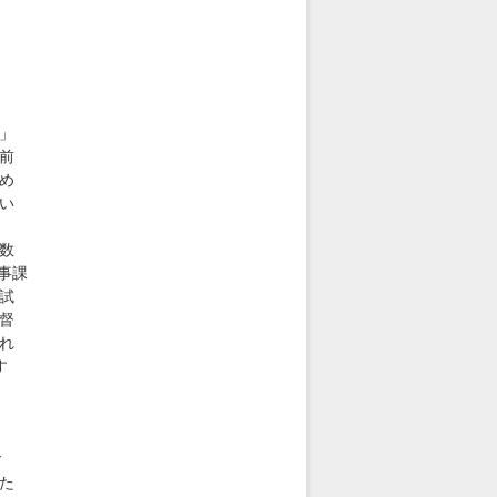
」
前
め
い
数
人事課
試
督
れ
す
ご
た