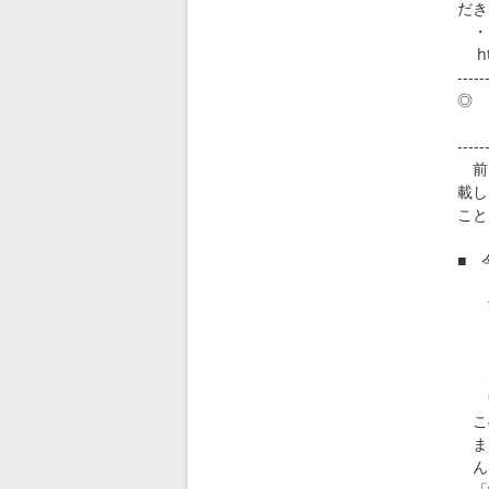
だき
・・
htt
-----
◎ 
～
-----
前回
載し
こと
■ 
日
英
スペ
ドイ
な
中
この
また
ん。