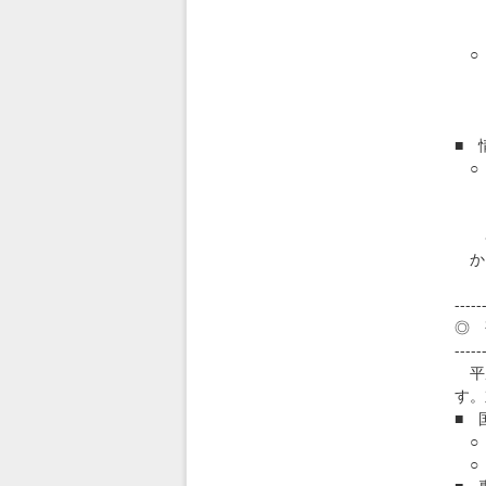
8
htt
○ 
～
8
htt
■ 
○ 
7
htt
各セ
か
-----
◎ 
-----
平成
す。
■ 
○ 
○ 