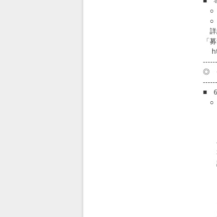
■ 
○ 
○ 
詳細
「募
htt
-----
◎ 
-----
■ 
○
「住
（6
企
住民
事例
討議
htt
「
（ h
た
次の