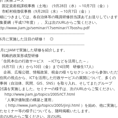
専門実務コース
固定資産税課税事務（土地）（9月28日（水）～10月7日（金））
市町村税徴収事務（9月28日（水）～10月7日（金））
につきましては、各自治体等の職員研修担当課あてお送りしています
集要綱（平成17年度）」、又は次のURLからご覧ください。
p://www.jiam.jp/seminar/17seminar/17boshu.pdf
-----------------------------------------------------------------
6月に実施した注目の研修！ ◎
-----------------------------------------------------------------
6月にJIAMで実施した研修を紹介します。
 戦略的政策形成型研修
民本位の行政サービス ～ICTなどを活用した～」
月7日（火）から10日（金）まで4日間 研修生17人）
画、広報公聴、情報政策、税金の様々なセクションから参加いただ
の視点から、ICTを活用した行政サービスの展開について、多くの
（自治体、民間、GIS、SNS）を取り入れ、そしてまたグループ
を実施しました。セミナーの様子は、次のURLからご覧ください。
p://www.jiam.jp/topics/2005/ICT.html
人事評価制度の構築と運用」
ttp://www.jiam.jp/topics/2005/jinji.html ）を始め、他に実施し
セミナー等の様子についても、随時掲載いたします。
URLからご覧ください。次のURL