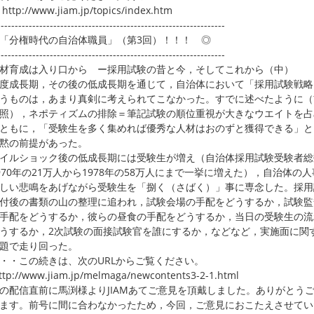
p://www.jiam.jp/topics/index.htm
-----------------------------------------------------------------
「分権時代の自治体職員」（第3回）！！！ ◎
-----------------------------------------------------------------
育成は入り口から ー採用試験の昔と今，そしてこれから（中）
成長期，その後の低成長期を通じて，自治体において「採用試験戦略
うものは，あまり真剣に考えられてこなかった。すでに述べたように（
照），ネポティズムの排除＝筆記試験の順位重視が大きなウエイトを占
ともに，「受験生を多く集めれば優秀な人材はおのずと獲得できる」と
黙の前提があった。
ルショック後の低成長期には受験生が増え（自治体採用試験受験者総
970年の21万人から1978年の58万人にまで一挙に増えた），自治体の
しい悲鳴をあげながら受験生を「捌く（さばく）」事に専念した。採用
付後の書類の山の整理に追われ，試験会場の手配をどうするか，試験監
手配をどうするか，彼らの昼食の手配をどうするか，当日の受験生の流
うするか，2次試験の面接試験官を誰にするか，などなど，実施面に関
題で走り回った。
・この続きは、次のURLからご覧ください。
p://www.jiam.jp/melmaga/newcontents3-2-1.html
の配信直前に馬渕様よりJIAMあてご意見を頂戴しました。ありがとう
ます。前号に間に合わなかったため，今回，ご意見におこたえさせてい