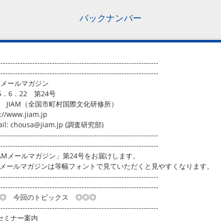
バックナンバー
-----------------------------------------------------------------
-----------------------------------------------------------------
AMメールマガジン
005．6．22 第24号
行 JIAM（全国市町村国際文化研修所）
://www.jiam.jp
ail: chousa@jiam.jp (調査研究部)
-----------------------------------------------------------------
-----------------------------------------------------------------
IAMメールマガジン」第24号をお届けします。
メールマガジンは等幅フォントで見ていただくと見やすくなります。
-----------------------------------------------------------------
-----------------------------------------------------------------
◎ 今回のトピックス ◎◎◎
-----------------------------------------------------------------
セミナー案内