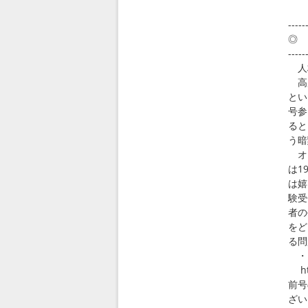
htt
-----
◎ 
-----
人材
高度
とい
号参
ると
う暗
オイ
は1
は嬉
験受
者の
をど
る問
・・
htt
前号
ざい