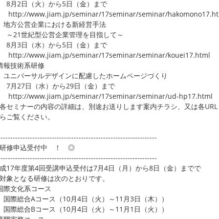
月2日（火）から5日（金）まで
p://www.jiam.jp/seminar/17seminar/seminar/hakomono17.ht
地方公営企業における新経営手法
21世紀型公営企業管理を目指して～
月3日（水）から5日（金）まで
p://www.jiam.jp/seminar/17seminar/seminar/kouei17.html
情報技術系研修
ユニバーサルデザインに配慮したホームページづくり
月27日（水）から29日（金）まで
p://www.jiam.jp/seminar/17seminar/seminar/ud-hp17.html
ミナーの内容の詳細は、別途お送りします案内チラシ、又は各URL
らご覧ください。
-----------------------------------------------------------------
研修申込受付中 ！ ◎
-----------------------------------------------------------------
17年度第4回受講申込受付は7月4日（月）から8日（金）までで
対象となる研修は次のとおりです。
国際文化系コース
国際総合Aコース（10月4日（火）～11月3日（木））
国際総合Bコース（10月4日（火）～11月1日（火））