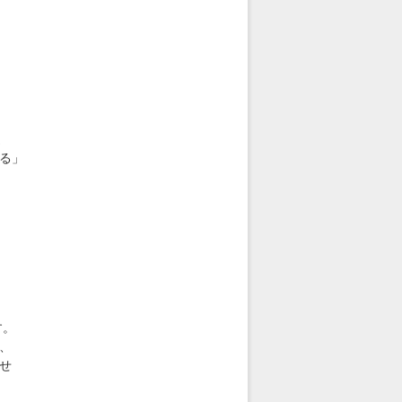
連
る」
す。
、
せ