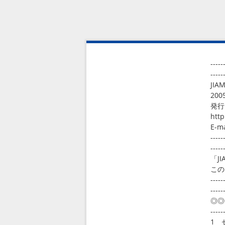
-----
-----
JI
2
発
http
E-m
-----
-----
「J
この
-----
-----
◎◎
-----
1 