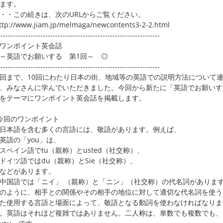
ます。
・この続きは、次のURLからご覧ください。
p://www.jiam.jp/melmaga/newcontents3-2-2.html
-----------------------------------------------------------------
ワンポイント英会話
英語でお願いする 第1回～ ◎
-----------------------------------------------------------------
まで、10回にわたり日本の街、地域等の英語での説明方法について
、みなさんに学んでいただきました。今回から新たに「英語でお願いす
をテーマにワンポイント英会話を掲載します。
今回のワンポイント
本語を含む多くの言語には、敬語があります。例えば、
語の「you」は、
イン語でtu（親称）とusted（社交称）、
ツ語ではdu（親称）とSie（社交称）、
どがあります。
国語では「ニイ」 （親称）と「ニン」（社交称）の代名詞がありま
ように、相手との関係やその相手の地位に対して適切な代名詞を使う
使用する言語と場面によって、敬語となる動詞を使わなければなりま
英語はそれほど複雑ではありません。二人称は、単数でも複数でも、