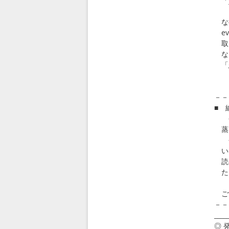
「y
し
な挨
ev
取っ
なけ
「g
・
htt
－－
■ 
今年
蒸し
今
いた
読者
た
こ
ご愛
－－
____
◎ 