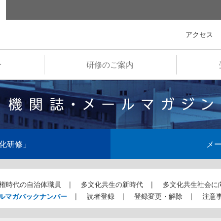
全国市町村国際文化研修所
アクセス
介
研修のご案内
化研修」
メ
権時代の自治体職員
多文化共生の新時代
多文化共生社会に
ルマガバックナンバー
読者登録
登録変更・解除
注意