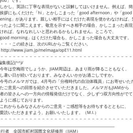
ou」です。
かし、英語に丁寧な表現がないと誤解してはいけません。例えば、簡
拶にも,くだけた「hi」とかしこまった「good afternoon」や「good
ening」があります。親しい相手にはくだけた表現を使かわなければ、
たように聞こえます。敬意を示すべき相手の場合、かしこまった表現
れば、なれなれしいと思われるかもしれません。ところで、
ood morning」はくだけた場合も、かしこまった場合も大丈夫です。
・・この続きは、次のURLからご覧ください。
p://www.jiam.jp/melmaga/opE11.html
－－－－－－－－－－－－－－－－－－－－－－－－－－－－－－－－
編集後記(^^)/
は空梅雨でしょうか、JIAM周辺は、あまり雨が降ることもなく、
暑い日が続いております。みなさんいかがお過ごしですか。
号のメルマガでは、4月号の「分権時代の自治体職員」にお寄せいた
ご意見への回答を紹介させていただきました。メルマガもJIAMから
の皆さんへの一方向の情報発信だけでなく、少しずつ双方向性がでて
ように感じております。
れからもみなさんからのご意見・ご感想等をお待ちするとともに、
読いただきますよう、お願いいたします。（M.I.）
－－－－－－－－－－－－－－－－－－－－－－－－－－－－－－－－
_________________________________________________________________
発行者 全国市町村国際文化研修所（JIAM）