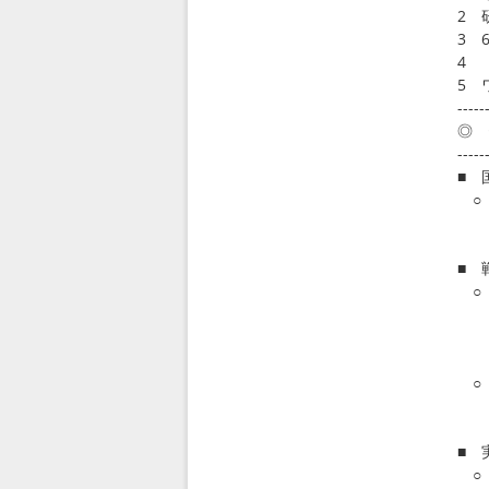
2 
3 
4 
5 
-----
◎ 
-----
■ 
○ 
7
htt
■ 
○ 
～
7
htt
○
8
htt
■ 
○ 