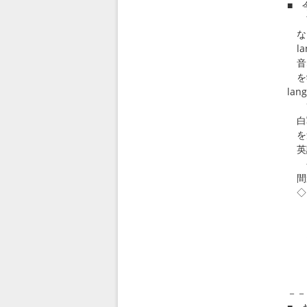
■ 
言語
など
la
音な
を学
lan
簡単
白写
を勉
英
今
間
◇ Ha
ま
「
は
「H
・
htt
－－