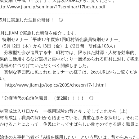
集要綱（平成17年度）」、又は次のURLからご覧ください。
p://www.jiam.jp/seminar/17seminar/17boshu.pdf
-----------------------------------------------------------------
5月に実施した注目の研修！ ◎
-----------------------------------------------------------------
5月にJIAMで実施した研修を紹介します。
特別セミナー「平成17年度第1回町村議会議員特別セミナー」
月12日（木）から13日（金）まで2日間 研修生103人）
権型社会が進展する中、町村では、限られた財源・人材を効率的、
的に活用するなど選択と集中がより一層求められる町村に対して将来
極めにつなげていただくべく開催しました。
剣な雰囲気に包まれたセミナーの様子は、次のURLからご覧くださ
。
p://www.jiam.jp/topics/2005/choson17-1.html
-----------------------------------------------------------------
「分権時代の自治体職員」（第2回）！！！ ◎
-----------------------------------------------------------------
育成は入り口から ー採用試験の昔と今，そしてこれから（上）
育成は，職員の採用から始まっている。貴重な原石を採用し，それに
かけることによって，住民にとってすばらしい働きのできる輝く職員に
体の人事担当者が「A様を採用したい」という思いは，昔からあった