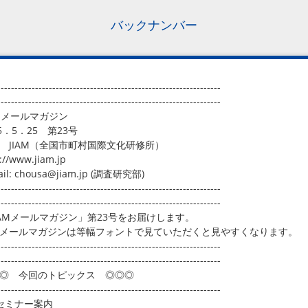
バックナンバー
-----------------------------------------------------------------
-----------------------------------------------------------------
AMメールマガジン
005．5．25 第23号
行 JIAM（全国市町村国際文化研修所）
://www.jiam.jp
ail: chousa@jiam.jp (調査研究部)
-----------------------------------------------------------------
-----------------------------------------------------------------
IAMメールマガジン」第23号をお届けします。
メールマガジンは等幅フォントで見ていただくと見やすくなります。
-----------------------------------------------------------------
-----------------------------------------------------------------
◎ 今回のトピックス ◎◎◎
-----------------------------------------------------------------
セミナー案内