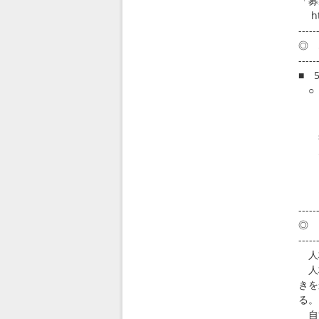
「募
htt
-----
◎ 
-----
■ 
○ 
（5
分
果
見
真
い
htt
-----
◎ 
-----
人材
人材
きを
る。
自治