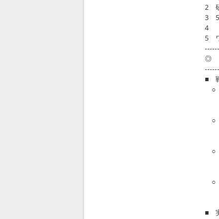
2 
3 
4 
5 
-----
◎ 
-----
■ 
○ 
6
htt
○ 
6
htt
○ 
6
htt
○ 
7
htt
■ 