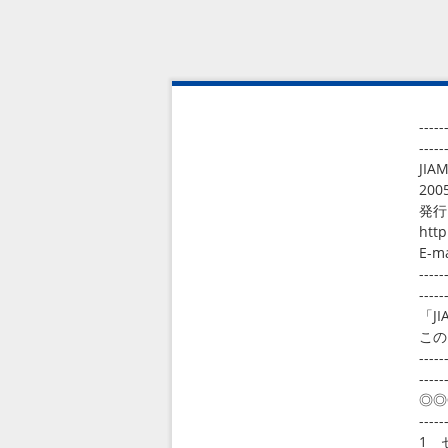
-----
-----
JI
2
発
http
E-m
-----
-----
「J
この
-----
-----
◎◎
-----
1 