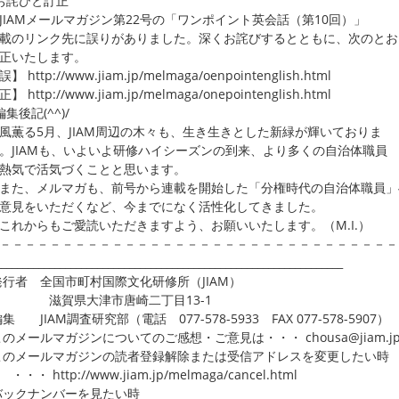
お詫びと訂正
AMメールマガジン第22号の「ワンポイント英会話（第10回）」
のリンク先に誤りがありました。深くお詫びするとともに、次のとお
正いたします。
 http://www.jiam.jp/melmaga/oenpointenglish.html
 http://www.jiam.jp/melmaga/onepointenglish.html
編集後記(^^)/
る5月、JIAM周辺の木々も、生き生きとした新緑が輝いておりま
JIAMも、いよいよ研修ハイシーズンの到来、より多くの自治体職員
熱気で活気づくことと思います。
た、メルマガも、前号から連載を開始した「分権時代の自治体職員」
意見をいただくなど、今までになく活性化してきました。
からもご愛読いただきますよう、お願いいたします。（M.I.）
－－－－－－－－－－－－－－－－－－－－－－－－－－－－－－－－
_________________________________________________________________
発行者 全国市町村国際文化研修所（JIAM）
賀県大津市唐崎二丁目13-1
編集 JIAM調査研究部（電話 077-578-5933 FAX 077-578-5907）
このメールマガジンについてのご感想・ご意見は・・・ chousa@jiam.j
このメールマガジンの読者登録解除または受信アドレスを変更したい時
 http://www.jiam.jp/melmaga/cancel.html
バックナンバーを見たい時