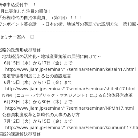
研修申込受付中 ！
5月に実施した注目の研修！
「分権時代の自治体職員」（第2回）！！！
ワンポイント英会話 ～日本の街、地域等の英語での説明方法 第10回
-----------------------------------------------------------------
セミナー案内 ◎
-----------------------------------------------------------------
戦略的政策形成型研修
地域経済の活性化～地域産業施策の展開に向けて～
月15日（水）から17日（金）まで
p://www.jiam.jp/seminar/17seminar/seminar/keizaih17.html
指定管理者制度による公の施設運営
月15日（水）から17日（金）まで
p://www.jiam.jp/seminar/17seminar/seminar/shiteih17.html
NPM（ニュー・パブリック・マネジメント）による自治体経営改革
月23日（木）から30日（木）まで
p://www.jiam.jp/seminar/17seminar/seminar/NPMh17.html
公務員制度改革と新時代の人事のあり方
月12日（火）から15日（金）まで
p://www.jiam.jp/seminar/17seminar/seminar/koumuinh17.ht
実践的課題解決型研修