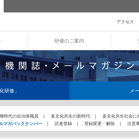
全国市町村国際文化研修所
アクセス
介
研修のご案内
化研修」
メ
権時代の自治体職員
多文化共生の新時代
多文化共生社会に
ルマガバックナンバー
読者登録
登録変更・解除
注意