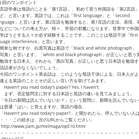
今回のワンポイント
学者は母語のことを「第1言語」、初めて習う外国語を「第2言語
、と言います。英語では、これは「first language」と「second
nguage」と言います。第2言語を勉強すると、第1言語の文法、表現、
どについての考え方が、時々、学習の邪魔になります。世界中で外国
ぼうとする人々が必ず経験することです。このことは母語干渉「first
guage interference」と言います。
な例ですが、白黒写真は英語で「black and white photograph」
真）と言います。「white and black photograph」が正しいと思う
強する日本人、それから「黒白写真」が正しいと思う日本語を勉強す
語話者が少なくないでしょう。
回のワンポイント英会話は、このような母語干渉による、日本人がよ
違える英語のこととその正しい言い方を挙げてみます。
ven't you read today's paper? Yes, I haven't.
ず、否定疑問文に対する日本語と英語の違いを見てみましょう。
今日の新聞は読んでいないか？」という質問に、新聞を読んでいない
普通「はい」と答えますが、英語の場合、
aven't you read today's paper?」と聞かれたら、呼んでいない人
・・この続きは、次のURLからご覧ください。
p://www.jiam.jp/melmaga/opE10.html
－－－－－－－－－－－－－－－－－－－－－－－－－－－－－－－－