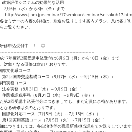
政策評価システムの効果的な活用
月6日（水）から8日（金）まで
p://www.jiam.jp/seminar/17seminar/seminar/seisakuh17.htm
ミナーの内容の詳細は、別途お送りします案内チラシ、又は各URL
らご覧ください。
-----------------------------------------------------------------
研修申込受付中 ！ ◎
-----------------------------------------------------------------
17年度第3回受講申込受付は6月6日（月）から10日（金）まで
。対象となる研修は次のとおりです。
国際文化系コース
第2回国際交流基礎コース（9月7日（水）～9月15日（木））
専門実務コース
法令実務（8月31日（水）～9月9日（金））
住民税課税事務（8月31日（水）～9月9日（金））
第2回受講申込受付分につきましても、まだ定員に余裕があります。
となる研修は次のとおりです。
国際化対応コース（7月5日（火）～7月13日（水））
第1回実用英語コース（7月5日（火）～7月15日（金））
につきましては、各自治体等の職員研修担当課あてお送りしています