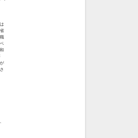
は
省
職
ベ
和
が
が
さ
、