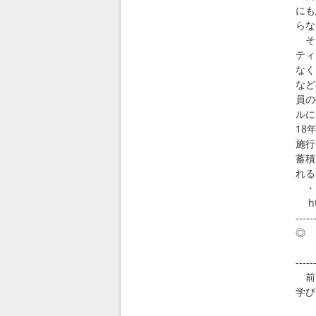
にも
らな
そも
ティ
なく
など
員の
ルに
18
施行
蓄積
れる
・・
htt
-----
◎ 
～
-----
前回
学び