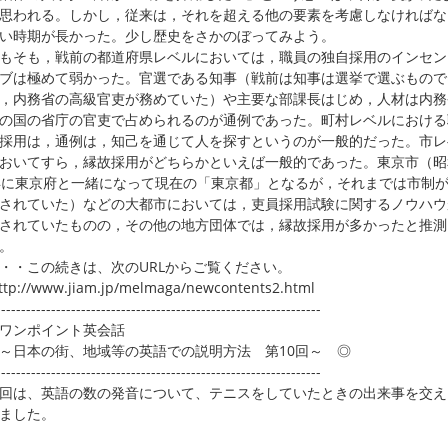
思われる。しかし，従来は，それを超える他の要素を考慮しなければな
い時期が長かった。少し歴史をさかのぼってみよう。
そも，戦前の都道府県レベルにおいては，職員の独自採用のインセン
ブは極めて弱かった。官選である知事（戦前は知事は選挙で選ぶもので
，内務省の高級官吏が務めていた）や主要な部課長はじめ，人材は内務
の国の省庁の官吏で占められるのが通例であった。町村レベルにおける
採用は，通例は，知己を通じて人を探すというのが一般的だった。市レ
おいてすら，縁故採用がどちらかといえば一般的であった。東京市（昭
年に東京府と一緒になって現在の「東京都」となるが，それまでは市制
されていた）などの大都市においては，吏員採用試験に関するノウハウ
されていたものの，その他の地方団体では，縁故採用が多かったと推測
。
・この続きは、次のURLからご覧ください。
p://www.jiam.jp/melmaga/newcontents2.html
-----------------------------------------------------------------
ワンポイント英会話
日本の街、地域等の英語での説明方法 第10回～ ◎
-----------------------------------------------------------------
は、英語の数の発音について、テニスをしていたときの出来事を交え
ました。