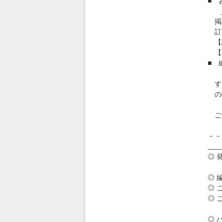
■ 
JI
掲載
訂
【誤】
【正】
■ 
風薫
す。
の
ま
ご
これ
－－
____
◎ 
滋
◎ 
◎ 
◎ 
・・・
◎ 