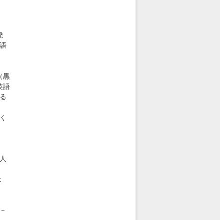
」
発
語
（黒
英語
る
く
人
は
－