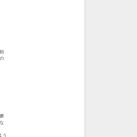
効
の
磨
な
よう