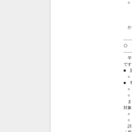
○ 
7
htt
各セ
か
-----
◎ 
-----
平成
です
■ 
○ 
■ 
○ 
○ 
また
対象
○ 
○ 
詳細