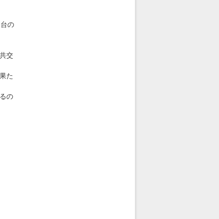
1台の
共交
果た
るの