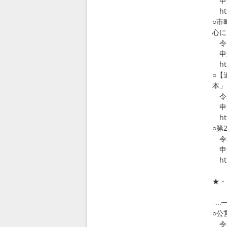
申込
htt
○市
心に
令和
申込
htt
○【
本」
令和
申込
htt
○第
令和
申込
htt
★・
9
‥.
○公
令和