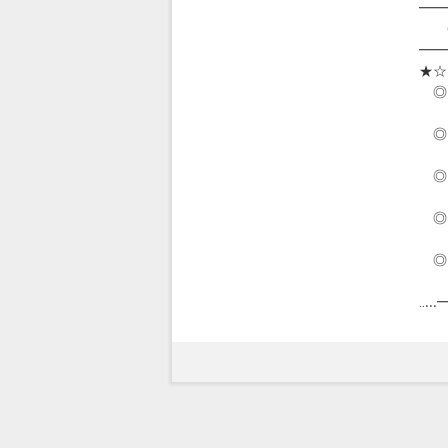
━━
◎
━━
★☆
◎
滋
◎
TE
◎
・・
◎ 
・・・
◎
・・・
‥.