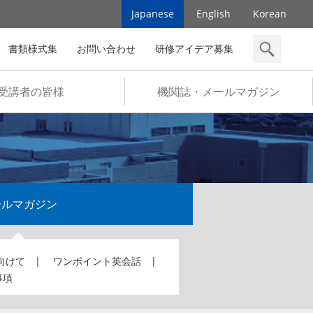
Japanese
English
Korean
書類様式集
お問い合わせ
研修アイデア募集
検索
受講者の皆様
機関誌・メールマガジン
ールマガジン
向けて
ワンポイント英会話
事項