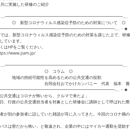
9月に実施した研修のご紹介
‥...━━━━━━━━━━━━━━━━━━━━━━━━━━━━━...‥
 新型コロナウィルス感染症予防のための対策について ◎
..━━━━━━━━━━━━━━━━━━━━━━━━━━━━━...‥・★
AMでは、新型コロナウィルス感染症予防のための対策を講じた上で、研
しています。
くはHPをご覧ください。
ps://www.jiam.jp/
‥...━━━━━━━━━━━━━━━━━━━━━━━━━━━━━...‥
◎ コラム ◎
域の持続可能性を高めるための公共交通の役割
同会社おでかけカンパニー 代表 福本 雅
..━━━━━━━━━━━━━━━━━━━━━━━━━━━━━...‥・★
公共交通はコロナが怖いから、クルマで来たよ」
、行政の公共交通担当者を対象とした研修会に講師として呼ばれた際
者が別の参加者に話していた雑談が耳に入ってきた。今回のコロナ禍の
バスは密だから怖い」と敬遠され、企業の中にはマイカー通勤を奨励す