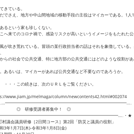
てきている。
でさえ、地方や中山間地域の移動手段の主役はマイカーである。1人
あるという家も珍しくない。
へ来てのコロナ禍で、感染リスクが高いというイメージをもたれた公
風が吹き荒れている。冒頭の某行政担当者の話はそれを象徴している。
、
からの社会で公共交通、特に地方部の公共交通にはどのような役割があ
。あるいは、マイカーがあれば公共交通など不要なのであろうか。
・・この続きは、次のＵＲＬをご覧ください。
ps://www.jiam.jp/melmaga/column/newcontents42.html#002074
‥...━━━━━━━━━━━━━━━━━━━━━━━━━━━━━...‥
 研修受講者募集中！ ◎
..━━━━━━━━━━━━━━━━━━━━━━━━━━━━━...‥・★
町村議会議員研修［2日間コース］第2回「防災と議員の役割」
3年1月7日(木)-令和3年1月8日(金)