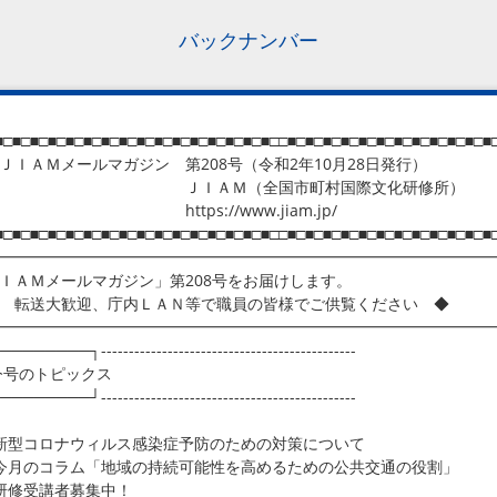
バックナンバー
■□■□■□■□■□■□■□■□■□■□■□■□■□■□■□■□□■□■□■□■□■□■□■□■□■□■□■□■
ＡＭメールマガジン 第208号（令和2年10月28日発行）
ＩＡＭ（全国市町村国際文化研修所）
ttps://www.jiam.jp/
■□■□■□■□■□■□■□■□■□■□■□■□■□■□■□■□□■□■□■□■□■□■□■□■□■□■□■□■
━━━━━━━━━━━━━━━━━━━━━━━━━━━━━━━━
ＩＡＭメールマガジン」第208号をお届けします。
転送大歓迎、庁内ＬＡＮ等で職員の皆様でご供覧ください ◆
━━━━━━━━━━━━━━━━━━━━━━━━━━━━━━━━
───────┐----------------------------------------------
号のトピックス
───────┘----------------------------------------------
新型コロナウィルス感染症予防のための対策について
今月のコラム「地域の持続可能性を高めるための公共交通の役割」
 研修受講者募集中！