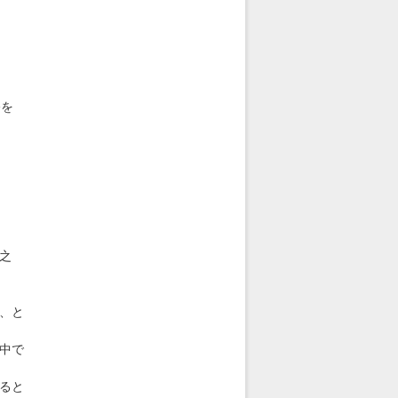
修を
之
、と
中で
ると