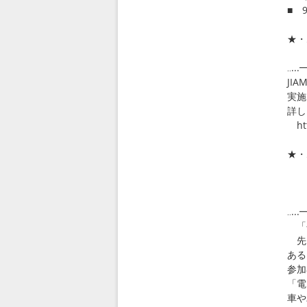
■ 
★・
◎
‥.
JI
実施
詳し
htt
★・
地
合
‥.
「
先日
ある
参加
「電
車や