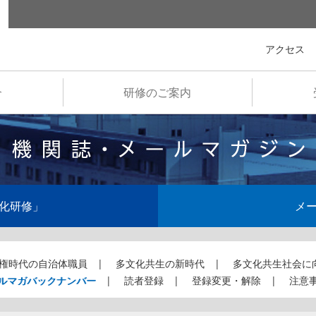
全国市町村国際文化研修所
アクセス
介
研修のご案内
化研修」
メ
権時代の自治体職員
多文化共生の新時代
多文化共生社会に
ルマガバックナンバー
読者登録
登録変更・解除
注意