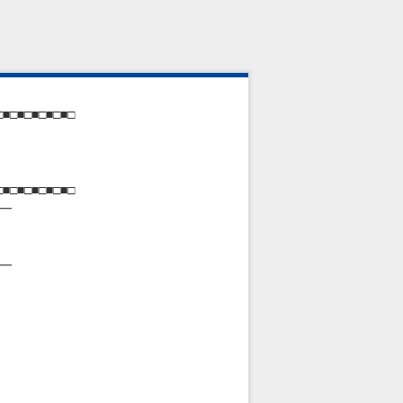
□■□■□■□■□■□
□■□■□■□■□■□
━
━