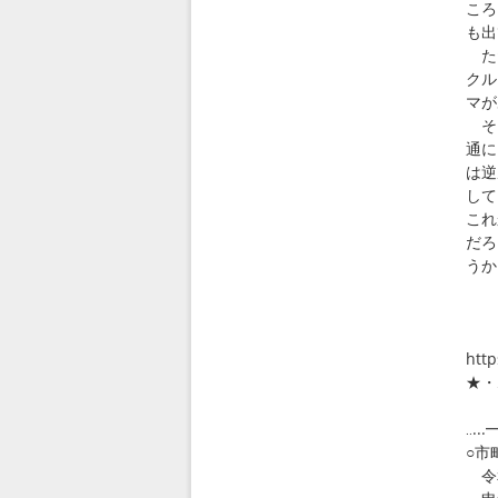
ころ
も出
ただ
クル
マが
そこ
通に
は逆
して
これ
だろ
うか
・
htt
★・
◎
‥.
○市
令和