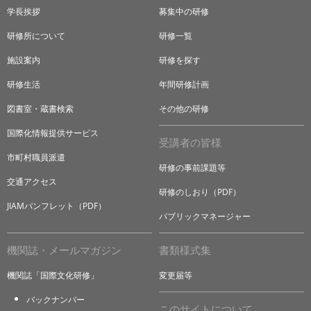
学長挨拶
募集中の研修
研修所について
研修一覧
施設案内
研修を探す
研修生活
年間研修計画
図書室・蔵書検索
その他の研修
国際化情報提供サービス
受講者の皆様
市町村職員派遣
研修の事前課題等
交通アクセス
研修のしおり（PDF）
JIAMパンフレット（PDF）
パブリックマネージャー
機関誌・メールマガジン
書類様式集
機関誌「国際文化研修」
変更届等
バックナンバー
このサイトについて