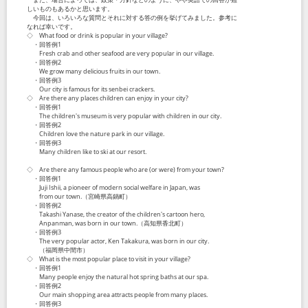
しいものもあるかと思います。
今回は、いろいろな質問とそれに対する答の例を挙げてみました。参考に
なれば幸いです。
◇ What food or drink is popular in your village?
・回答例1
Fresh crab and other seafood are very popular in our village.
・回答例2
We grow many delicious fruits in our town.
・回答例3
Our city is famous for its senbei crackers.
◇ Are there any places children can enjoy in your city?
・回答例1
The children's museum is very popular with children in our city.
・回答例2
Children love the nature park in our village.
・回答例3
Many children like to ski at our resort.
◇ Are there any famous people who are (or were) from your town?
・回答例1
Juji Ishii, a pioneer of modern social welfare in Japan, was
from our town.（宮崎県高鍋町）
・回答例2
Takashi Yanase, the creator of the children's cartoon hero,
Anpanman, was born in our town.（高知県香北町）
・回答例3
The very popular actor, Ken Takakura, was born in our city.
（福岡県中間市）
◇ What is the most popular place to visit in your village?
・回答例1
Many people enjoy the natural hot spring baths at our spa.
・回答例2
Our main shopping area attracts people from many places.
・回答例3