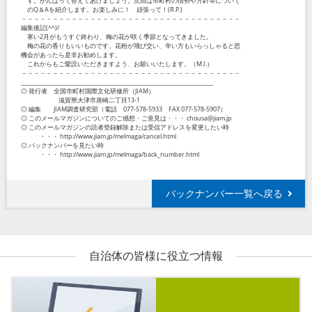
す。がんばって答えてあげましょう。次回は市町村の情勢や方針等について
のQ＆Aを紹介します。お楽しみに！ 頑張って！(R.P.)
－－－－－－－－－－－－－－－－－－－－－－－－－－－－－－－－－－－
編集後記(^^)/
寒い2月がもうすぐ終わり、梅の花が咲く季節となってきました。
梅の花の香りもいいものです。花粉が飛び交い、辛い方もいらっしゃると思
機会があったら是非お勧めします。
これからもご愛読いただきますよう、お願いいたします。（M.I.）
－－－－－－－－－－－－－－－－－－－－－－－－－－－－－－－－－－－
_____________________________________________________________________
◎ 発行者 全国市町村国際文化研修所（JIAM）
滋賀県大津市唐崎二丁目13-1
◎ 編集 JIAM調査研究部（電話 077-578-5933 FAX 077-578-5907）
◎ このメールマガジンについてのご感想・ご意見は・・・ chousa@jiam.jp
◎ このメールマガジンの読者登録解除または受信アドレスを変更したい時
・・・ http://www.jiam.jp/melmaga/cancel.html
◎ バックナンバーを見たい時
・・・ http://www.jiam.jp/melmaga/back_number.html
バックナンバー一覧へ戻る
自治体の皆様に役立つ情報