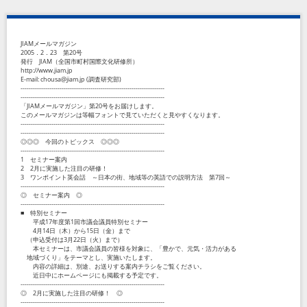
JIAMメールマガジン
2005．2．23 第20号
発行 JIAM（全国市町村国際文化研修所）
http://www.jiam.jp
E-mail: chousa@jiam.jp (調査研究部)
----------------------------------------------------------------------
----------------------------------------------------------------------
「JIAMメールマガジン」第20号をお届けします。
このメールマガジンは等幅フォントで見ていただくと見やすくなります。
----------------------------------------------------------------------
----------------------------------------------------------------------
◎◎◎ 今回のトピックス ◎◎◎
----------------------------------------------------------------------
1 セミナー案内
2 2月に実施した注目の研修！
3 ワンポイント英会話 ～日本の街、地域等の英語での説明方法 第7回～
----------------------------------------------------------------------
◎ セミナー案内 ◎
----------------------------------------------------------------------
■ 特別セミナー
平成17年度第1回市議会議員特別セミナー
4月14日（木）から15日（金）まで
（申込受付は3月22日（火）まで）
本セミナーは、市議会議員の皆様を対象に、「豊かで、元気・活力がある
地域づくり」をテーマとし、実施いたします。
内容の詳細は、別途、お送りする案内チラシをご覧ください。
近日中にホームページにも掲載する予定です。
----------------------------------------------------------------------
◎ 2月に実施した注目の研修！ ◎
----------------------------------------------------------------------