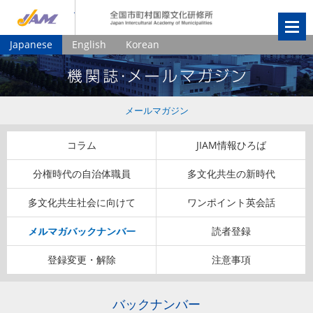
JIAM
全国市町村国
Japanese
English
Korean
メールマガジン
コラム
JIAM情報ひろば
分権時代の自治体職員
多文化共生の新時代
多文化共生社会に向けて
ワンポイント英会話
メルマガバックナンバー
読者登録
登録変更・解除
注意事項
バックナンバー