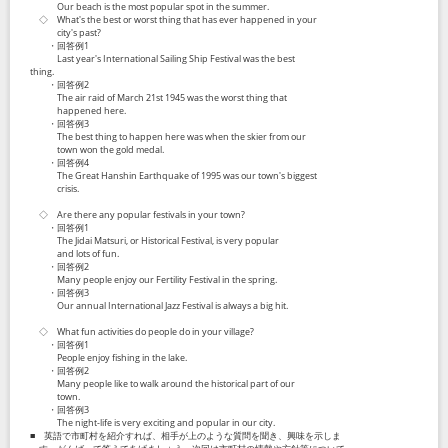
Our beach is the most popular spot in the summer.
◇ What's the best or worst thing that has ever happened in your
city's past?
・回答例1
Last year's International Sailing Ship Festival was the best
thing.
・回答例2
The air raid of March 21st 1945 was the worst thing that
happened here.
・回答例3
The best thing to happen here was when the skier from our
town won the gold medal.
・回答例4
The Great Hanshin Earthquake of 1995 was our town's biggest
crisis.
◇ Are there any popular festivals in your town?
・回答例1
The Jidai Matsuri, or Historical Festival, is very popular
and lots of fun.
・回答例2
Many people enjoy our Fertility Festival in the spring.
・回答例3
Our annual International Jazz Festival is always a big hit.
◇ What fun activities do people do in your village?
・回答例1
People enjoy fishing in the lake.
・回答例2
Many people like to walk around the historical part of our
town.
・回答例3
The night-life is very exciting and popular in our city.
■ 英語で市町村を紹介すれば、相手が上のような質問を聞き、興味を示しま