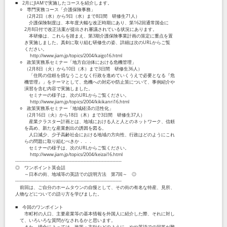
■ 2月にJIAMで実施したコースを紹介します。
○ 専門実務コース「介護保険事務」
（2月2日（水）から9日（水）まで8日間 研修生71人）
介護保険制度は、本年度大幅な改正時期にあり、第162回通常国会に
2月8日付で改正法案が提出され審議されている状況にあります。
本研修は、これらを踏まえ、第3期介護保険事業計画の策定に重点を置
き実施しました。真剣に取り組む研修生の姿、詳細は次のURLからご覧
ください。
http://www.jiam.jp/topics/2004/kaigo16.html
○ 政策実務系セミナー「地方自治体における危機管理」
（2月8日（火）から10日（木）まで3日間 研修生36人）
「住民の信頼を損なうことなく行政を進めていくうえで必要となる『危
機管理』」をテーマとして、危機への対応や防止策について、事例紹介や
演習を含む内容で実施しました。
セミナーの様子は、次のURLからご覧ください。
http://www.jiam.jp/topics/2004/kikikanri16.html
○ 政策実務系セミナー「地域経済の活性化」
（2月16日（火）から18日（木）まで3日間 研修生37人）
産業クラスター計画とは、地域における人と人とのネットワーク、信頼
を高め、新たな産業創出の誘因を図る。
人口減少、少子高齢社会における地域の方向性、行政はどのようにこれ
らの問題に取り組むべきか．．．
セミナーの様子は、次のURLからご覧ください。
http://www.jiam.jp/topics/2004/keizai16.html
----------------------------------------------------------------------
◎ ワンポイント英会話
～日本の街、地域等の英語での説明方法 第7回～ ◎
----------------------------------------------------------------------
前回は、ご自分のホームタウンの自慢として、その街の有名な特産、見所、
人物などについての語り方を学びました。
■ 今回のワンポイント
市町村の人口、主要産業等の基本情報を外国人に紹介した際、それに対し
て、いろいろな質問がなされるかと思います。
また、場合によっては、政策・方針などのように、やや英語での回答が難