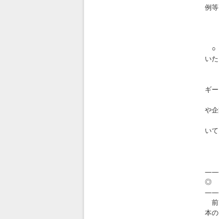
例等
え
セ
htt
○ 
いた
本
ギー
オ
や企
に
いて
的
セ
htt
――
◎ 
――
前回
本の