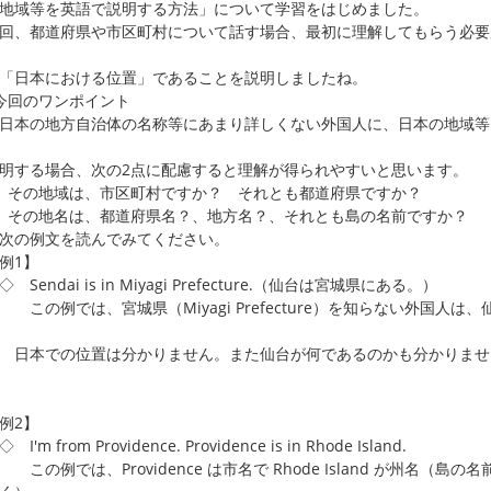
地域等を英語で説明する方法」について学習をはじめました。
、都道府県や市区町村について話す場合、最初に理解してもらう必要
「日本における位置」であることを説明しましたね。
今回のワンポイント
本の地方自治体の名称等にあまり詳しくない外国人に、日本の地域等
する場合、次の2点に配慮すると理解が得られやすいと思います。
その地域は、市区町村ですか？ それとも都道府県ですか？
その地名は、都道府県名？、地方名？、それとも島の名前ですか？
の例文を読んでみてください。
例1】
endai is in Miyagi Prefecture.（仙台は宮城県にある。）
例では、宮城県（Miyagi Prefecture）を知らない外国人は、
本での位置は分かりません。また仙台が何であるのかも分かりませ
。
例2】
'm from Providence. Providence is in Rhode Island.
例では、Providence は市名で Rhode Island が州名（島の名