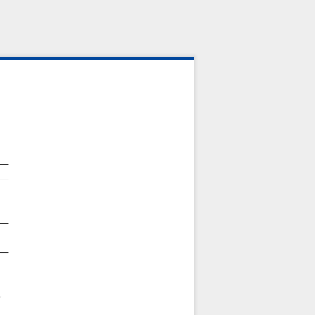
―
―
―
―
～