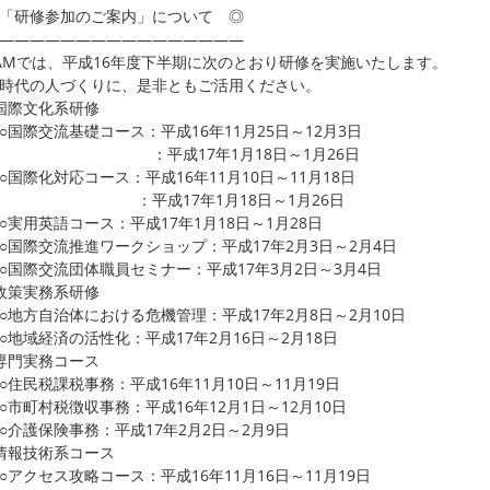
「研修参加のご案内」について ◎
――――――――――――――――
AMでは、平成16年度下半期に次のとおり研修を実施いたします。
時代の人づくりに、是非ともご活用ください。
国際文化系研修
際交流基礎コース：平成16年11月25日～12月3日
平成17年1月18日～1月26日
際化対応コース：平成16年11月10日～11月18日
平成17年1月18日～1月26日
用英語コース：平成17年1月18日～1月28日
際交流推進ワークショップ：平成17年2月3日～2月4日
際交流団体職員セミナー：平成17年3月2日～3月4日
政策実務系研修
方自治体における危機管理：平成17年2月8日～2月10日
域経済の活性化：平成17年2月16日～2月18日
専門実務コース
民税課税事務：平成16年11月10日～11月19日
町村税徴収事務：平成16年12月1日～12月10日
護保険事務：平成17年2月2日～2月9日
情報技術系コース
クセス攻略コース：平成16年11月16日～11月19日