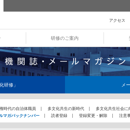
全国市町村国際文化研修所
アクセス
介
研修のご案内
化研修」
メ
権時代の自治体職員
多文化共生の新時代
多文化共生社会に
ルマガバックナンバー
読者登録
登録変更・解除
注意