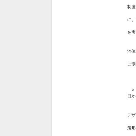
理
制度
し
に、
旨
を実
し
J
治体
ズ
ご期
さ
セ
htt
○ 
日か
の
本
デザ
を
策形
や