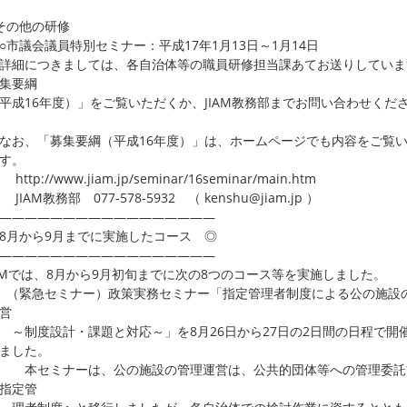
その他の研修
議会議員特別セミナー：平成17年1月13日～1月14日
細につきましては、各自治体等の職員研修担当課あてお送りしていま
集要綱
成16年度）」をご覧いただくか、JIAM教務部までお問い合わせくだ
、「募集要綱（平成16年度）」は、ホームページでも内容をご覧
す。
p://www.jiam.jp/seminar/16seminar/main.htm
AM教務部 077-578-5932 （ kenshu@jiam.jp ）
―――――――――――――――――
8月から9月までに実施したコース ◎
―――――――――――――――――
IAMでは、8月から9月初旬までに次の8つのコース等を実施しました。
（緊急セミナー）政策実務セミナー「指定管理者制度による公の施設
営
度設計・課題と対応～」を8月26日から27日の2日間の日程で開
ました。
セミナーは、公の施設の管理運営は、公共的団体等への管理委託
指定管