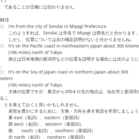
く）
あることが正確には伝わりません。
例3】
'm from the city of Sendai in Miyagi Prefecture.
ようすれば、Sendai は市名で Miyagi は県名だと分かります
かし、位置については次の補足説明がないと分かりませんね。
's on the Pacific coast in northeastern Japan about 300 kilome
6 miles) north of Tokyo.
えば日本海側の新潟市などの位置を説明する場合には次のように
。
t's on the Sea of Japan coast in northern Japan about 300
meters
6 miles) north of Tokyo.
体の位置ですが、東京から300キロ北の地点は、仙台市と新潟市
るこ
を覚えておくと良いかもしれません。
現を豊かにするために、方角・方向を表す単語を学習しましょう
east（名詞）、eastern（形容詞）
west（名詞）、western（形容詞）
south（名詞）、southern（形容詞）
north（名詞）、northern（形容詞）