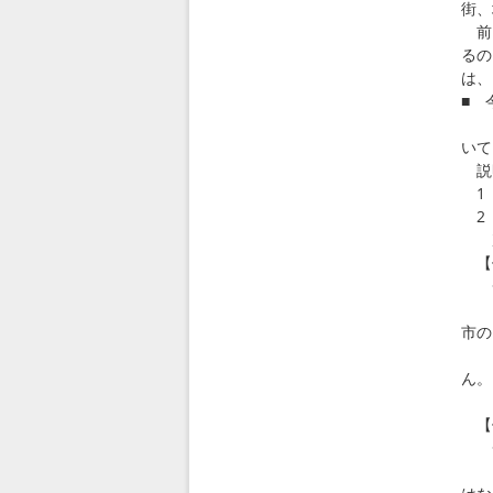
街、
前回
るの
は、
■ 
日
いて
説明
1 
2 
次
【
◇ S
この
市の
日
ん
【
◇ I
この