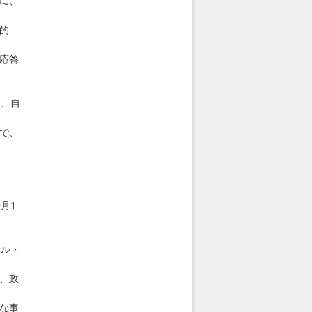
に、
的
応答
、自
で、
月1
ル・
、政
な事