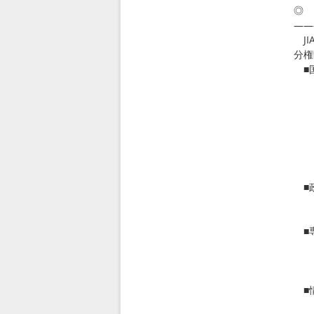
◎ 
――
JI
分権
■
○国
：
○国
：
○実
○国
○国
■
○地
○地
■
○住
○市
○介
■
○ア