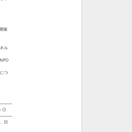
開催
ネル
PO
につ
―――
～◎
―――
、日