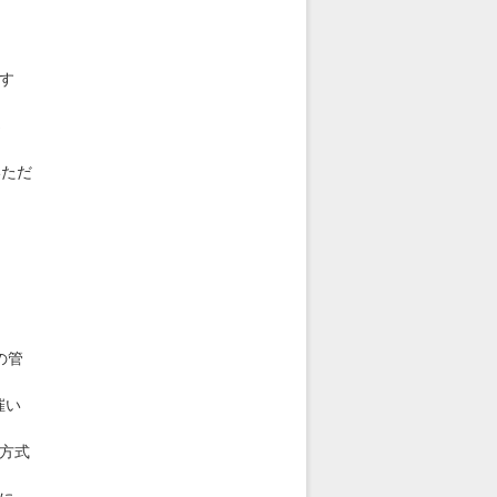
す
さ
いただ
の管
催い
方式