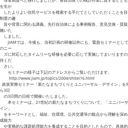
者制度へと移行しましたが、各自治体での検討作業に資するととも
を生か
たよりよい住民サービスを模索する手だてとしていただくことを目
制度の趣
や背景に関わる講義、先行自治体による事例報告、意見交換・質疑
施いた
ました。
IAMでは、今後も、当初計画の研修以外にも、緊急セミナーとして
のニー
に対応したタイムリーな研修を必要に応じて実施してまいりますの
待くだ
い。
ミナーの様子は下記のアドレスからご覧いただけます。
p://www.jiam.jp/topics/2004/shitei16.html
政策実務セミナー「新たなまちづくりとユニバーサル・デザイン」を9
ら3日
3日間の日程で開催いたしました。
セミナーは、21世紀の新たなまちづくりについて、「ユニバーサ
イン」
キーワードとし、福祉、住環境、公共交通等の観点から理解を深め
成能力
実務的な課題処理能力を養成することを目的としたもので、具体的