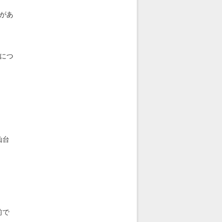
があ
につ
仙台
前で