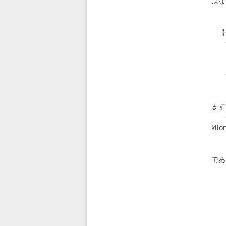
はな
で
【
◇ I
この
し
◇ It
(18
例
ます
◇ I
kilo
(18
大
であ
と
表
東 
西 
南 
北 