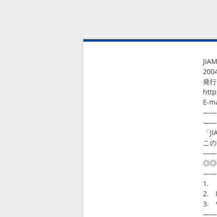
JI
2
発
http
E-m
――
――
「J
この
――
◎◎
――
1.
2.
3.
――