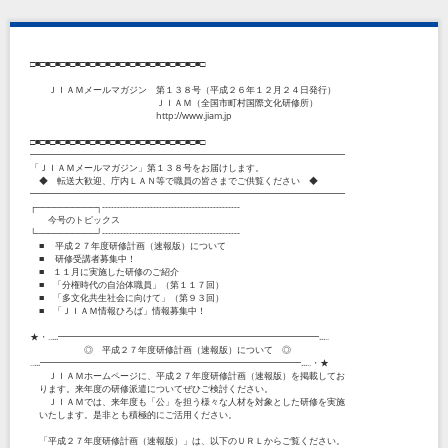
□■□■□■□■□■□■□■□■□■□■□■□■□■□■□■□■□■□
ＪＩＡＭメールマガジン 第１３８号（平成２６年１２月２４日発行）
ＪＩＡＭ（全国市町村国際文化研修所）
http://www.jiam.jp
□■□■□■□■□■□■□■□■□■□■□■□■□■□■□■□■□■□
━━━━━━━━━━━━━━━━━━━━━━━━━━━━━━━━━━━
「ＪＩＡＭメールマガジン」第１３８号をお届けします。
◆ 転送大歓迎、庁内ＬＡＮ等で職員の皆さまでご供覧ください ◆
━━━━━━━━━━━━━━━━━━━━━━━━━━━━━━━━━━━
┌──────────┐----------------------------------------------
今号のトピックス
└──────────┘----------------------------------------------
■ 平成２７年度研修計画（速報版）について
■ 研修受講者募集中！
■ １１月に実施した研修のご紹介
■ 「分権時代の自治体職員」（第１１７回）
■ 「多文化共生社会に向けて」（第９３回）
■ 「ＪＩＡＭ情報ひろば」情報募集中！
★・‥...━━━━━━━━━━━━━━━━━━━━━━━━━━━━━...‥
◎ 平成２７年度研修計画（速報版）について ◎
‥...━━━━━━━━━━━━━━━━━━━━━━━━━━━━━...‥・★
ＪＩＡＭホームページに、平成２７年度研修計画（速報版）を掲載してお
ります。来年度の研修派遣についてぜひご検討ください。
ＪＩＡＭでは、来年度も「公」を担う様々な人材を対象とした研修を実施
いたします。是非とも積極的にご活用ください。
「平成２７年度研修計画（速報版）」は、以下のＵＲＬからご覧ください。