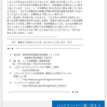
いよいよ今年もあとわずかとなりましたが、皆様いかがお過ごしでしょうか？
こちらＪＩＡＭでは今年の研修は全て終わり、現在施設の大部分はしんと静ま
り返っています。しかし、ＪＩＡＭ職員はそれに合わせて静まり返っているわ
けではなく、今までに実施済みの研修の評価や来年度の研修の企画等々やるべ
きことはたくさんあり、仕事納めまで慌ただしい毎日です。
さて、私自身一年を振り返ってみますと この４月からJIAMでお世話になり、
様々な分野の講師の先生方のお話しを聴き、全国から来られる多くの自治体職
員の方々との交流、県外への出張等、自治体職員としては、なかなか経験でき
ないことをたくさん経験する事ができ大変勉強になり楽しい日々でした。
今年もＪＩＡＭメルマガをご覧いただきありがとうございました。それでは
皆さん良いお年を！（K.S)
.........................................................................................................
━━━━━━━━━━━━━━━━━━━━━━━━━━━━━━━━━━━
◎◎ 最後までお読みいただき、ありがとうございます ◎◎
━━━━━━━━━━━━━━━━━━━━━━━━━━━━━━━━━━━
★☆★ ━━━━━━━━━━━━━━━━━━━━━━━━━━━━━...‥
◎ 発行者 全国市町村国際文化研修所（ＪＩＡＭ）
滋賀県大津市唐崎二丁目13-1
◎ 編 集 ＪＩＡＭ教務部・調査研究部
TEL 077-578-5932 FAX 077-578-5906
◎ このメールマガジンについてのご感想・ご意見
・・・ kyoumu@jiam.jp
◎ このメールマガジンの読者登録・解除または受信アドレスを
変更したい時
・・・ http://www.jiam.jp/melmaga/cancel.html
◎ バックナンバーを見たい時
・・・ http://www.jiam.jp/melmaga/back_number/
‥...━━━━━━━━━━━━━━━━━━━━━━━━━━━━ ★☆★
バックナンバー一覧へ戻る