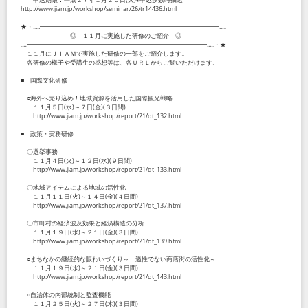
http://www.jiam.jp/workshop/seminar/26/tr14436.html
★・‥...━━━━━━━━━━━━━━━━━━━━━━━━━━━━━...‥
◎ １１月に実施した研修のご紹介 ◎
‥...━━━━━━━━━━━━━━━━━━━━━━━━━━━━━...‥・★
１１月にＪＩＡＭで実施した研修の一部をご紹介します。
各研修の様子や受講生の感想等は、各ＵＲＬからご覧いただけます。
■ 国際文化研修
○海外へ売り込め！地域資源を活用した国際観光戦略
１１月５日(水)～７日(金)(３日間)
http://www.jiam.jp/workshop/report/21/dt_132.html
■ 政策・実務研修
〇選挙事務
１１月４日(火)～１２日(水)(９日間)
http://www.jiam.jp/workshop/report/21/dt_133.html
〇地域アイテムによる地域の活性化
１１月１１日(火)～１４日(金)(４日間)
http://www.jiam.jp/workshop/report/21/dt_137.html
〇市町村の経済波及効果と経済構造の分析
１１月１９日(水)～２１日(金)(３日間)
http://www.jiam.jp/workshop/report/21/dt_139.html
○まちなかの継続的な賑わいづくり～一過性でない商店街の活性化～
１１月１９日(水)～２１日(金)(３日間)
http://www.jiam.jp/workshop/report/21/dt_143.html
○自治体の内部統制と監査機能
１１月２５日(火)～２７日(木)(３日間)