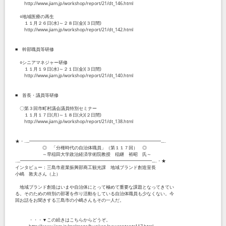
http://www.jiam.jp/workshop/report/21/dt_146.html
○地域医療の再生
１１月２６日(水)～２８日(金)(３日間)
http://www.jiam.jp/workshop/report/21/dt_142.html
■ 幹部職員等研修
○シニアマネジャー研修
１１月１９日(水)～２１日(金)(３日間)
http://www.jiam.jp/workshop/report/21/dt_140.html
■ 首長・議員等研修
〇第３回市町村議会議員特別セミナー
１１月１７日(月)～１８日(火)(２日間)
http://www.jiam.jp/workshop/report/21/dt_138.html
★・‥...━━━━━━━━━━━━━━━━━━━━━━━━━━━━━...‥
◎ 「分権時代の自治体職員」（第１１７回） ◎
～早稲田大学政治経済学術院教授 稲継 裕昭 氏～
‥...━━━━━━━━━━━━━━━━━━━━━━━━━━━━━...‥・★
インタビュー：三島市産業振興部商工観光課 地域ブランド創造室長
小嶋 敦夫さん（上）
地域ブランド創造はいまや自治体にとって極めて重要な課題となってきてい
る。そのための特別の部署を作り活動をしている自治体職員も少なくない。今
回お話をお聞きする三島市の小嶋さんもその一人だ。
・・・▼この続きはこちらからどうぞ。