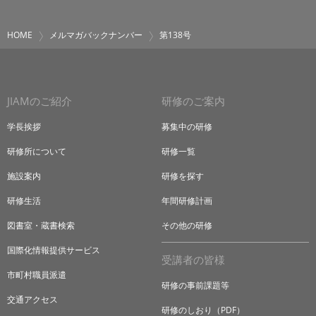
HOME
メルマガバックナンバー
第138号
JIAMのご紹介
研修のご案内
学長挨拶
募集中の研修
研修所について
研修一覧
施設案内
研修を探す
研修生活
年間研修計画
図書室・蔵書検索
その他の研修
国際化情報提供サービス
受講者の皆様
市町村職員派遣
研修の事前課題等
交通アクセス
研修のしおり（PDF）