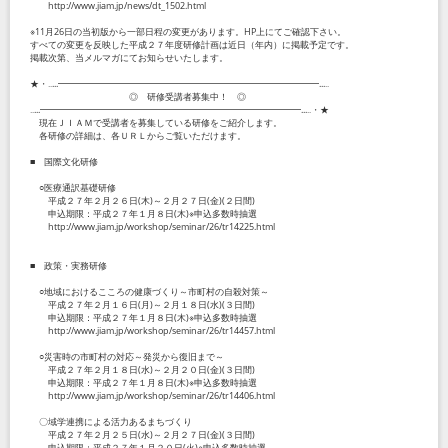
http://www.jiam.jp/news/dt_1502.html
※11月26日の当初版から一部日程の変更があります。HP上にてご確認下さい。
すべての変更を反映した平成２７年度研修計画は近日（年内）に掲載予定です。
掲載次第、当メルマガにてお知らせいたします。
★・‥...━━━━━━━━━━━━━━━━━━━━━━━━━━━━━...‥
◎ 研修受講者募集中！ ◎
‥...━━━━━━━━━━━━━━━━━━━━━━━━━━━━━...‥・★
現在ＪＩＡＭで受講者を募集している研修をご紹介します。
各研修の詳細は、各ＵＲＬからご覧いただけます。
■ 国際文化研修
○医療通訳基礎研修
平成２７年２月２６日(木)～２月２７日(金)(２日間)
申込期限：平成２７年１月８日(木)※申込多数時抽選
http://www.jiam.jp/workshop/seminar/26/tr14225.html
■ 政策・実務研修
○地域におけるこころの健康づくり～市町村の自殺対策～
平成２７年２月１６日(月)～２月１８日(水)(３日間)
申込期限：平成２７年１月８日(木)※申込多数時抽選
http://www.jiam.jp/workshop/seminar/26/tr14457.html
○災害時の市町村の対応～発災から復旧まで～
平成２７年２月１８日(水)～２月２０日(金)(３日間)
申込期限：平成２７年１月８日(木)※申込多数時抽選
http://www.jiam.jp/workshop/seminar/26/tr14406.html
〇域学連携による活力あるまちづくり
平成２７年２月２５日(水)～２月２７日(金)(３日間)
申込期限：平成２７年１月２０日(火)※申込多数時抽選