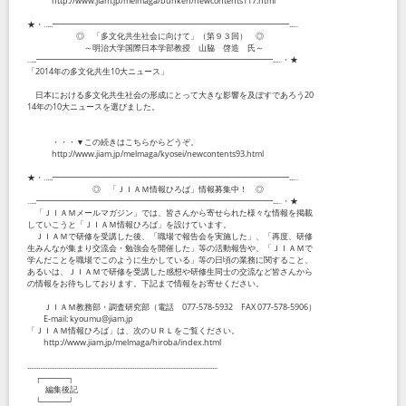
http://www.jiam.jp/melmaga/bunken/newcontents117.html
★・‥...━━━━━━━━━━━━━━━━━━━━━━━━━━━━━...‥
◎ 「多文化共生社会に向けて」（第９３回） ◎
～明治大学国際日本学部教授 山脇 啓造 氏～
‥...━━━━━━━━━━━━━━━━━━━━━━━━━━━━━...‥・★
「2014年の多文化共生10大ニュース」
日本における多文化共生社会の形成にとって大きな影響を及ぼすであろう20
14年の10大ニュースを選びました。
・・・▼この続きはこちらからどうぞ。
http://www.jiam.jp/melmaga/kyosei/newcontents93.html
★・‥...━━━━━━━━━━━━━━━━━━━━━━━━━━━━━...‥
◎ 「ＪＩＡＭ情報ひろば」情報募集中！ ◎
‥...━━━━━━━━━━━━━━━━━━━━━━━━━━━━━...‥・★
「ＪＩＡＭメールマガジン」では、皆さんから寄せられた様々な情報を掲載
していこうと「ＪＩＡＭ情報ひろば」を設けています。
ＪＩＡＭで研修を受講した後、「職場で報告会を実施した」、「再度、研修
生みんなが集まり交流会・勉強会を開催した」等の活動報告や、「ＪＩＡＭで
学んだことを職場でこのように生かしている」等の日頃の業務に関すること、
あるいは、ＪＩＡＭで研修を受講した感想や研修生同士の交流など皆さんから
の情報をお待ちしております。下記まで情報をお寄せください。
ＪＩＡＭ教務部・調査研究部（電話 077-578-5932 FAX 077-578-5906）
E-mail: kyoumu@jiam.jp
「ＪＩＡＭ情報ひろば」は、次のＵＲＬをご覧ください。
http://www.jiam.jp/melmaga/hiroba/index.html
.........................................................................................................
┌─────┐
編集後記
└─────┘