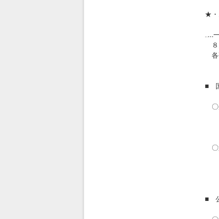
★・
◎
‥.
８
各研
■ 
〇
８月
htt
〇
８月
htt
■ 