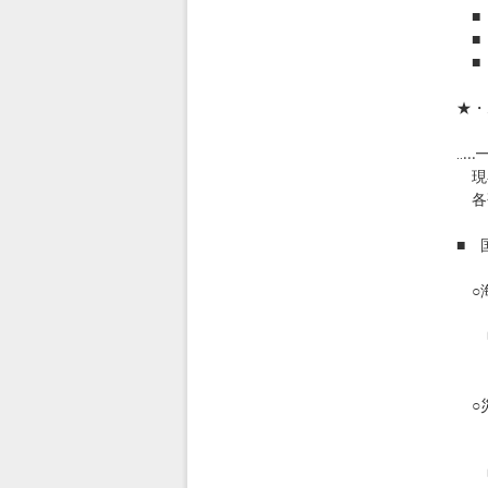
■ 
■ 
■ 
★・
◎
‥.
現
各
■ 
○海
１１
申込
htt
○災
～
１２
申込