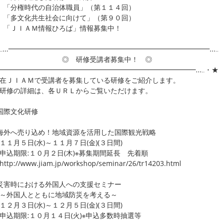
「分権時代の自治体職員」（第１１４回）
「多文化共生社会に向けて」（第９０回）
「ＪＩＡＭ情報ひろば」情報募集中！
‥...━━━━━━━━━━━━━━━━━━━━━━━━━━━━━...‥
 研修受講者募集中！ ◎
..━━━━━━━━━━━━━━━━━━━━━━━━━━━━━...‥・★
在ＪＩＡＭで受講者を募集している研修をご紹介します。
研修の詳細は、各ＵＲＬからご覧いただけます。
国際文化研修
外へ売り込め！地域資源を活用した国際観光戦略
月５日(水)～１１月７日(金)(３日間)
期限:１０月２日(木)※募集期間延長 先着順
p://www.jiam.jp/workshop/seminar/26/tr14203.html
害時における外国人への支援セミナー
外国人とともに地域防災を考える～
月３日(水)～１２月５日(金)(３日間)
期限:１０月１４日(火)※申込多数時抽選等