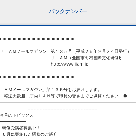
バックナンバー
■□■□■□■□■□■□■□■□■□■□■□■□■□■□■□■□
ＩＡＭメールマガジン 第１３５号（平成２６年９月２４日発行）
ＩＡＭ（全国市町村国際文化研修所）
ttp://www.jiam.jp
■□■□■□■□■□■□■□■□■□■□■□■□■□■□■□■□
━━━━━━━━━━━━━━━━━━━━━━━━━━━━━━━━
ＩＡＭメールマガジン」第１３５号をお届けします。
転送大歓迎、庁内ＬＡＮ等で職員の皆さまでご供覧ください ◆
━━━━━━━━━━━━━━━━━━━━━━━━━━━━━━━━
───────┐----------------------------------------------
号のトピックス
───────┘----------------------------------------------
 研修受講者募集中！
 ８月に実施した研修のご紹介