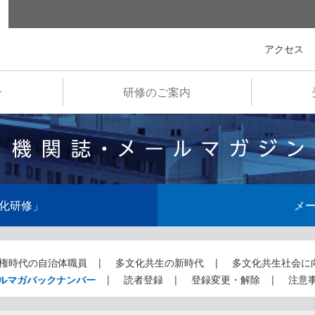
全国市町村国際文化研修所
アクセス
介
研修のご案内
化研修」
メ
権時代の自治体職員
多文化共生の新時代
多文化共生社会に
ルマガバックナンバー
読者登録
登録変更・解除
注意