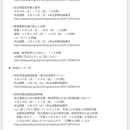
〇自治体監査実務の基本
６月３日（月）～７日（金）（５日間）
申込期限：４月２２日（月）※申込多数時抽選等
http://www.jiam.jp/workshop/seminar/25/tr13315.html
〇事務事業評価の導入と活用
前期：６月３日（月）～６日（木）（４日間）
後期：１０月２４日（木）～２５日（金）（２日間）
※インターバル研修
申込期限：４月２２日（月）※申込多数時抽選等
http://www.jiam.jp/workshop/seminar/25/tr13323.html
〇組織・経営改革のためのｅ－ＪＩＡＭ塾
※詳細は下記のＵＲＬをご覧ください。
http://www.jiam.jp/workshop/seminar/25/tr13308.html
■ 特別セミナー等
〇市町村議会議員研修（地方自治基本コース）
５月２０日（月）～２４日（金）（５日間）
申込期限：４月３日（水）※申込多数時抽選等
http://www.jiam.jp/workshop/seminar/25/tr13408.html
〇市町村議会議員短期研修
地方議員のための政策法務～政策実現のための条例提案に向けて～
５月１６日（木）～１７日（金）（２日間）
申込期限：４月３日（水）※申込多数時抽選等
※より多くの方に受講していただくため、平成２４年度第１回市町村議
会議員短期研修「地方議員のための政策法務～政策実現のための条例
提案に向けて～」（平成２４年４月２３日～２４日実施）を受講され
た方はお申し込みいただけませんので、ご理解をお願いします。
http://www.jiam.jp/workshop/seminar/25/tr13414.html