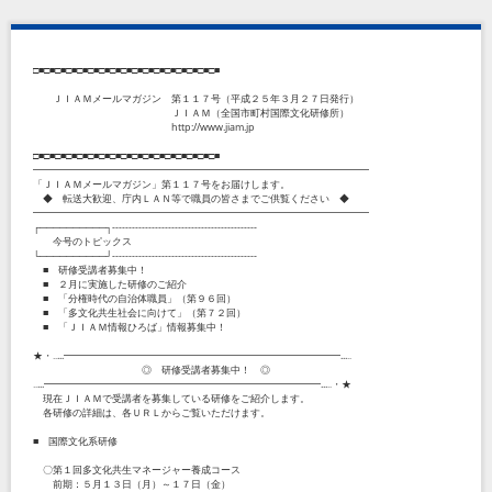
□■□■□■□■□■□■□■□■□■□■□■□■□■□■□■□■□■
ＪＩＡＭメールマガジン 第１１７号（平成２５年３月２７日発行）
ＪＩＡＭ（全国市町村国際文化研修所）
http://www.jiam.jp
□■□■□■□■□■□■□■□■□■□■□■□■□■□■□■□■□■
━━━━━━━━━━━━━━━━━━━━━━━━━━━━━━━━━━
「ＪＩＡＭメールマガジン」第１１７号をお届けします。
◆ 転送大歓迎、庁内ＬＡＮ等で職員の皆さまでご供覧ください ◆
━━━━━━━━━━━━━━━━━━━━━━━━━━━━━━━━━━
┌──────────┐--------------------------------------------
今号のトピックス
└──────────┘--------------------------------------------
■ 研修受講者募集中！
■ ２月に実施した研修のご紹介
■ 「分権時代の自治体職員」（第９６回）
■ 「多文化共生社会に向けて」（第７２回）
■ 「ＪＩＡＭ情報ひろば」情報募集中！
★・‥...━━━━━━━━━━━━━━━━━━━━━━━━━━━━...‥
◎ 研修受講者募集中！ ◎
‥...━━━━━━━━━━━━━━━━━━━━━━━━━━━━...‥・★
現在ＪＩＡＭで受講者を募集している研修をご紹介します。
各研修の詳細は、各ＵＲＬからご覧いただけます。
■ 国際文化系研修
〇第１回多文化共生マネージャー養成コース
前期：５月１３日（月）～１７日（金）