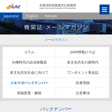
JIAM
全国市町村国
Japanese
English
Korean
メールマガジン
コラム
JIAM情報ひろば
分権時代の自治体職員
多文化共生の新時代
多文化共生社会に向けて
ワンポイント英会話
メルマガバックナンバー
読者登録
登録変更・解除
注意事項
バックナンバー