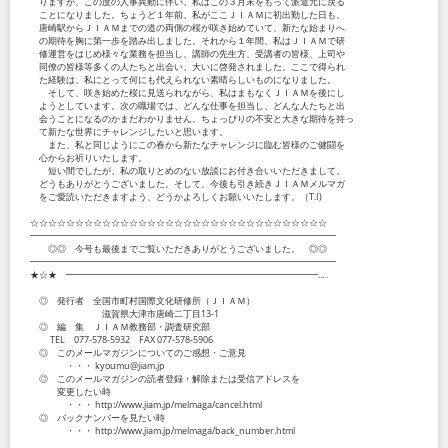
りますが、この度の人事異動に伴い、私はこの３月末をもって派遣元に戻る
ことになりました。ちょうど１年前、私がここＪＩＡＭに初出勤した日も、
唐崎駅からＪＩＡＭまでの道の両側の桜が咲き始めていて、新たな始まりへ
の期待を胸に第一歩を踏み出しました。それから１年間、私はＪＩＡＭで研
修運営をはじめ様々な業務を担当し、講師の先生方、受講者の皆様、上司や
同僚の皆様等多くの人たちと出会い、大いに啓発されました。ここで得られ
た経験は、私にとって何にも代えられない素晴らしいものになりました。
そして、咲き始めた桜に見送られながら、私はまもなくＪＩＡＭを後にし
ようとしています。次の職場では、どんな仕事を担当し、どんな人たちと出
会うことになるのかまだわかりません。ちょっぴりの不安と大きな期待を持っ
て新たな世界にチャレンジしたいと思います。
また、私と同じようにこの春から新たなチャレンジに臨む皆様のご健闘を
心からお祈りいたします。
短い間でしたが、私の取りとめのない放談にお付き合いいただきまして、
どうもありがとうございました。そして、今後も引き続きＪＩＡＭメルマガ
をご愛読いただきますよう、どうかよろしくお願いいたします。（T.I)
☆☆☆☆☆☆☆☆☆☆☆☆☆☆☆☆☆☆☆☆☆☆☆☆☆☆☆☆☆☆☆☆☆
━━━━━━━━━━━━━━━━━━━━━━━━━━━━━━━━━━
◎◎ 今号も最後までご覧いただきありがとうございました。 ◎◎
━━━━━━━━━━━━━━━━━━━━━━━━━━━━━━━━━━
★☆★ ━━━━━━━━━━━━━━━━━━━━━━━━━━━━...‥
◎ 発行者 全国市町村国際文化研修所（ＪＩＡＭ）
滋賀県大津市唐崎二丁目13-1
◎ 編 集 ＪＩＡＭ教務部・調査研究部
TEL 077-578-5932 FAX 077-578-5906
◎ このメールマガジンについてのご感想・ご意見
・・・ kyoumu@jiam.jp
◎ このメールマガジンの読者登録・解除または受信アドレスを
変更したい時
・・・ http://www.jiam.jp/melmaga/cancel.html
◎ バックナンバーを見たい時
・・・ http://www.jiam.jp/melmaga/back_number.html