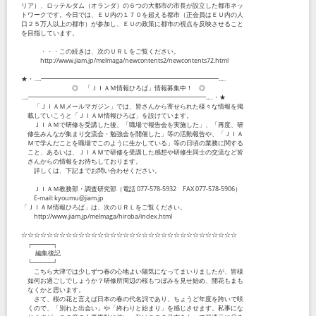
リア）、ロッテルダム（オランダ）の６つの大都市の市長が設立した都市ネッ
トワークです。今日では、ＥＵ内の１７０を超える都市（正会員はＥＵ内の人
口２５万人以上の都市）が参加し、ＥＵの政策に都市の視点を反映させること
を目指しています。
・・・この続きは、次のＵＲＬをご覧ください。
http://www.jiam.jp/melmaga/newcontents2/newcontents72.html
★・‥...━━━━━━━━━━━━━━━━━━━━━━━━━━━━...‥
◎ 「ＪＩＡＭ情報ひろば」情報募集中！ ◎
‥...━━━━━━━━━━━━━━━━━━━━━━━━━━━━...‥・★
「ＪＩＡＭメールマガジン」では、皆さんから寄せられた様々な情報を掲
載していこうと「ＪＩＡＭ情報ひろば」を設けています。
ＪＩＡＭで研修を受講した後、「職場で報告会を実施した」、「再度、研
修生みんなが集まり交流会・勉強会を開催した」等の活動報告や、「ＪＩＡ
Ｍで学んだことを職場でこのように生かしている」等の日頃の業務に関する
こと、あるいは、ＪＩＡＭで研修を受講した感想や研修生同士の交流など皆
さんからの情報をお待ちしております。
詳しくは、下記までお問い合わせください。
ＪＩＡＭ教務部・調査研究部（電話 077-578-5932 FAX 077-578-5906）
E-mail: kyoumu@jiam.jp
「ＪＩＡＭ情報ひろば」は、次のＵＲＬをご覧ください。
http://www.jiam.jp/melmaga/hiroba/index.html
☆☆☆☆☆☆☆☆☆☆☆☆☆☆☆☆☆☆☆☆☆☆☆☆☆☆☆☆☆☆☆☆☆☆
┌─────┐
編集後記
└─────┘
こちら大津では少しずつ春の心地よい陽気になってまいりましたが、皆様
如何お過ごしでしょうか？研修所周辺の桜もつぼみを見せ始め、開花もまも
なくかと思います。
さて、桜の花と言えば日本の春の代名詞であり、ちょうど年度を跨いで咲
くので、「別れと出会い」や「終わりと始まり」を感じさせます。私事にな