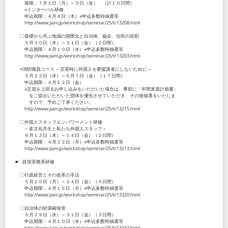
後期：７月１日（月）～５日（金） （計１０日間）
※インターバル研修
申込期限：４月４日（木）※申込多数時抽選等
http://www.jiam.jp/workshop/seminar/25/tr13208.html
〇基礎から学ぶ地域の国際化と自治体、協会、住民の役割
５月３０日（木）～３１日（金）（２日間）
申込期限：４月１０日（水）※申込多数時抽選等
http://www.jiam.jp/workshop/seminar/25/tr13203.html
○消防職員コース ～災害時に外国人を要援護者にしないために～
５月２２日（水）～６月７日（金）（１７日間）
申込期限：４月１２日（金）
※定員を上回るお申し込みをいただいた場合は、事前に「年間派遣計画書」
をご提出いただいた団体を優先させていただき、その後抽選をいたしま
すので、予めご了承ください。
http://www.jiam.jp/workshop/seminar/25/tr13215.html
〇外国人スタッフエンパワーメント研修
～多文化共生と私たち外国人スタッフ～
６月１３日（木）～１４日（金）（２日間）
申込期限：４月２２日（月）※申込多数時抽選等
http://www.jiam.jp/workshop/seminar/25/tr13213.html
■ 政策実務系研修
〇行政経営とその改革の手法
５月２０日（月）～２４日（金）（５日間）
申込期限：４月１５日（月）※申込多数時抽選等
http://www.jiam.jp/workshop/seminar/25/tr13320.html
〇自治体の財源確保策
５月２９日（水）～３１日（金）（３日間）
申込期限：４月１０日（水）※申込多数時抽選等
http://www.jiam.jp/workshop/seminar/25/tr13342.html