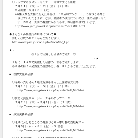
〇トップマネジメントセミナー 地域で支える医療
７月１１日（木）～１２日（金）（２日間）
申込期限：５月２８日（火）
※募集人数を大幅に超えた場合は、「申込時アンケート」に基づく選考と
させていただきます。なお、受講者の決定については、他の研修・セミ
ナーの申込・受講の有無にかかわらず、本研修単独で行います。
http://www.jiam.jp/workshop/seminar/25/tr13403.html
◆まもなく募集開始の研修について◆
詳しくは次のＵＲＬからご覧ください。
http://www.jiam.jp/soon/upfile/soon102_1.pdf
★・‥...━━━━━━━━━━━━━━━━━━━━━━━━━━━━...‥
◎２月に実施した研修のご紹介 ◎
‥...━━━━━━━━━━━━━━━━━━━━━━━━━━━━...‥・★
２月にＪＩＡＭで実施した研修の一部をご紹介します。
各研修の様子や受講生の感想等は、各ＵＲＬからご覧いただけます。
■ 国際文化系研修
〇海外へ売り込め！地域資源を活用した国際観光戦略
２月１３日（水）～１５日（金）（３日間）
http://www.jiam.jp/workshop/report/21/dt_692.html
〇多文化共生マネージャースキルアップコース
２月２８日（木）～３月１日（金）（２日間）
http://www.jiam.jp/workshop/report/21/dt_696.html
■ 政策実務系研修
〇地域におけるこころの健康づくり～市町村の自殺対策～
２月６日（水）～８日（金）（３日間）
http://www.jiam.jp/workshop/report/21/dt_687.html