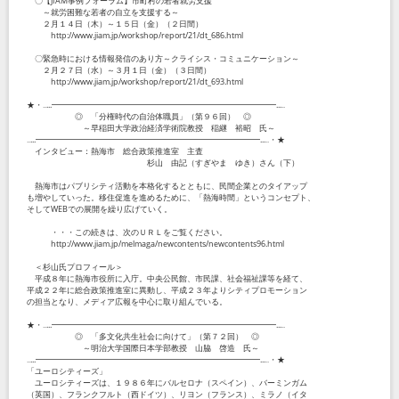
〇【JIAM事例フォーラム】市町村の若者就労支援
～就労困難な若者の自立を支援する～
２月１４日（木）～１５日（金）（２日間）
http://www.jiam.jp/workshop/report/21/dt_686.html
〇緊急時における情報発信のあり方～クライシス・コミュニケーション～
２月２７日（水）～３月１日（金）（３日間）
http://www.jiam.jp/workshop/report/21/dt_693.html
★・‥...━━━━━━━━━━━━━━━━━━━━━━━━━━━━...‥
◎ 「分権時代の自治体職員」（第９６回） ◎
～早稲田大学政治経済学術院教授 稲継 裕昭 氏～
‥...━━━━━━━━━━━━━━━━━━━━━━━━━━━━...‥・★
インタビュー：熱海市 総合政策推進室 主査
杉山 由記（すぎやま ゆき）さん（下）
熱海市はパブリシティ活動を本格化するとともに、民間企業とのタイアップ
も増やしていった。移住促進を進めるために、「熱海時間」というコンセプト、
そしてWEBでの展開を繰り広げていく。
・・・この続きは、次のＵＲＬをご覧ください。
http://www.jiam.jp/melmaga/newcontents/newcontents96.html
＜杉山氏プロフィール＞
平成８年に熱海市役所に入庁。中央公民館、市民課、社会福祉課等を経て、
平成２２年に総合政策推進室に異動し、平成２３年よりシティプロモーション
の担当となり、メディア広報を中心に取り組んでいる。
★・‥...━━━━━━━━━━━━━━━━━━━━━━━━━━━━...‥
◎ 「多文化共生社会に向けて」（第７２回） ◎
～明治大学国際日本学部教授 山脇 啓造 氏～
‥...━━━━━━━━━━━━━━━━━━━━━━━━━━━━...‥・★
「ユーロシティーズ」
ユーロシティーズは、１９８６年にバルセロナ（スペイン）、バーミンガム
（英国）、フランクフルト（西ドイツ）、リヨン（フランス）、ミラノ（イタ