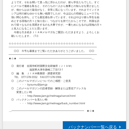
ようです。それを聞いて真っ先に浮かんだのが、彼ら学生たちでした。すぐ
にメールで連絡を取ると、そのうちの一人から無事との知らせを受けました
が、他からはまだ返信がなく、非常に気になっています。それまでインドネ
シアは何の縁もゆかりも無い他国でしたが、今はほんの些細なニュースでも
強い関心を持ち、とても親近感を持っています。それはやはり彼ら学生を始
めとする現地の方々と知り合い、つながりを持てたからこそです。外国を訪
れて様々なものを見聞きするのも大事ですが、一番ためになるのは現地の方々
と友人になることだと思います。
今後も引き続きＪＩＡＭメルマガをご愛読いただきますよう、よろしくお
願いいたします。（T.I)
☆☆☆☆☆☆☆☆☆☆☆☆☆☆☆☆☆☆☆☆☆☆☆☆☆☆☆☆☆☆☆☆☆
━━━━━━━━━━━━━━━━━━━━━━━━━━━━━━━━━━
◎◎ 今号も最後までご覧いただきありがとうございました。 ◎◎
━━━━━━━━━━━━━━━━━━━━━━━━━━━━━━━━━━
★☆★ ━━━━━━━━━━━━━━━━━━━━━━━━━━━━...‥
◎ 発行者 全国市町村国際文化研修所（ＪＩＡＭ）
滋賀県大津市唐崎二丁目13-1
◎ 編 集 ＪＩＡＭ教務部・調査研究部
TEL 077-578-5932 FAX 077-578-5906
◎ このメールマガジンについてのご感想・ご意見
・・・ kyoumu@jiam.jp
◎ このメールマガジンの読者登録・解除または受信アドレスを
変更したい時
・・・ http://www.jiam.jp/melmaga/cancel.html
◎ バックナンバーを見たい時
・・・ http://www.jiam.jp/melmaga/back_number.html
‥...━━━━━━━━━━━━━━━━━━━━━━━━━━━━ ★☆★
バックナンバー一覧へ戻る