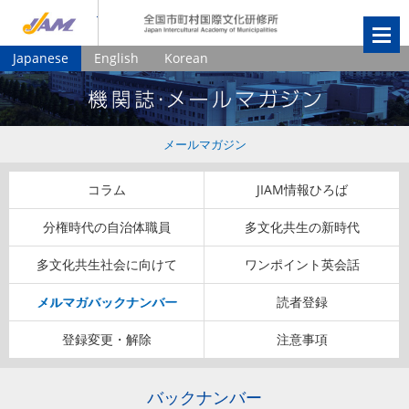
JIAM
全国市町村国
Japanese
English
Korean
メールマガジン
コラム
JIAM情報ひろば
分権時代の自治体職員
多文化共生の新時代
多文化共生社会に向けて
ワンポイント英会話
メルマガバックナンバー
読者登録
登録変更・解除
注意事項
バックナンバー