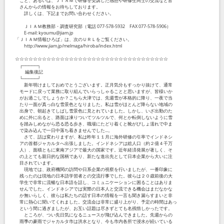
こと、あるいは、ＪＩＡＭで研修を受講した感想や研修生同士の交流など皆
さんからの情報をお待ちしております。
詳しくは、下記までお問い合わせください。
ＪＩＡＭ教務部・調査研究部（電話 077-578-5932 FAX 077-578-5906）
E-mail: kyoumu@jiam.jp
「ＪＩＡＭ情報ひろば」は、次のＵＲＬをご覧ください。
http://www.jiam.jp/melmaga/hiroba/index.html
☆☆☆☆☆☆☆☆☆☆☆☆☆☆☆☆☆☆☆☆☆☆☆☆☆☆☆☆☆☆☆☆☆☆
┌─────┐
編集後記
└─────┘
新年明けましておめでとうございます。正月気分もすっかり抜けて、通常
モードに戻って業務に取り組んでいらっしゃることと思いますが、皆様いか
がお過ごしでしょうか？こちら大津では、先週雪が本格的に降り、一夜で当
たり一面が真っ白な雪景色となりました。私は雪がほとんど降らない地域の
出身で、朝起きてしばし雪景色に見とれていました。しかし、いざ出勤のた
めに外に出ると、路面は凍りついてツルツルで、何とか転倒しないように雪
を踏みしめながら恐る恐る歩き、職場にたどり着くと靴がびしょ濡れで中ま
で染み込んで一日中落ち着きませんでした...。
さて、話は変わりますが、私は昨年１１月に海外研修の引率でインドネシ
アの首都ジャカルタへ出張しました。インドネシアは総人口（約２億４千万
人）、面積ともに東南アジアで最大の国家です。近年経済発展が著しく、そ
の上とても親日的な国柄であり、新たな進出先として日本企業から大いに注
目されています。
現地では、政府機関の訪問や日系企業の視察を行いましたが、一番印象に
残ったのは現地の日本語学習者との交流行事でした。彼らは２０歳前後の大
学生で非常に流暢な日本語を話し、コミュニケーションに困ることはありま
せんでした。インドネシアでは実際の日本人と交流できる機会はまだなかな
か無いらしく、彼らは私たちの話す日本の情報を一言も聞き漏らすまいと非
常に熱心に聞いてくれました。交流会は非常に盛り上がり、予定の時間はあっ
という間に過ぎましたが、お互い話題は尽きずとても名残惜しかったです。
ところが、つい先日気になるニュースが飛び込んできました。先週からの
雨季の豪雨でジャカルタ市は洪水となり、今も市内各所で浸水が続いている