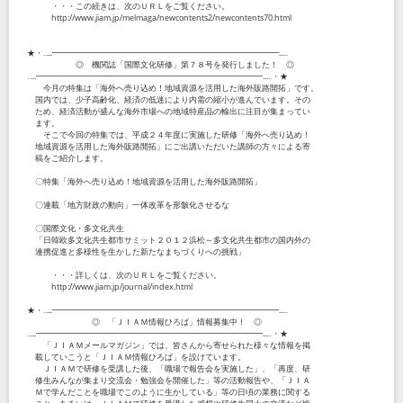
・・・この続きは、次のＵＲＬをご覧ください。
http://www.jiam.jp/melmaga/newcontents2/newcontents70.html
★・‥...━━━━━━━━━━━━━━━━━━━━━━━━━━━━...‥
◎ 機関誌「国際文化研修」第７８号を発行しました！ ◎
‥...━━━━━━━━━━━━━━━━━━━━━━━━━━━━...‥・★
今月の特集は「海外へ売り込め！地域資源を活用した海外販路開拓」です。
国内では、少子高齢化、経済の低迷により内需の縮小が進んでいます。その
ため、経済活動が盛んな海外市場への地域特産品の輸出に注目が集まってい
ます。
そこで今回の特集では、平成２４年度に実施した研修「海外へ売り込め！
地域資源を活用した海外販路開拓」にご出講いただいた講師の方々による寄
稿をご紹介します。
〇特集「海外へ売り込め！地域資源を活用した海外販路開拓」
〇連載「地方財政の動向」一体改革を形骸化させるな
〇国際文化・多文化共生
「日韓欧多文化共生都市サミット２０１２浜松～多文化共生都市の国内外の
連携促進と多様性を生かした新たなまちづくりへの挑戦」
・・・詳しくは、次のＵＲＬをご覧ください。
http://www.jiam.jp/journal/index.html
★・‥...━━━━━━━━━━━━━━━━━━━━━━━━━━━━...‥
◎ 「ＪＩＡＭ情報ひろば」情報募集中！ ◎
‥...━━━━━━━━━━━━━━━━━━━━━━━━━━━━...‥・★
「ＪＩＡＭメールマガジン」では、皆さんから寄せられた様々な情報を掲
載していこうと「ＪＩＡＭ情報ひろば」を設けています。
ＪＩＡＭで研修を受講した後、「職場で報告会を実施した」、「再度、研
修生みんなが集まり交流会・勉強会を開催した」等の活動報告や、「ＪＩＡ
Ｍで学んだことを職場でこのように生かしている」等の日頃の業務に関する