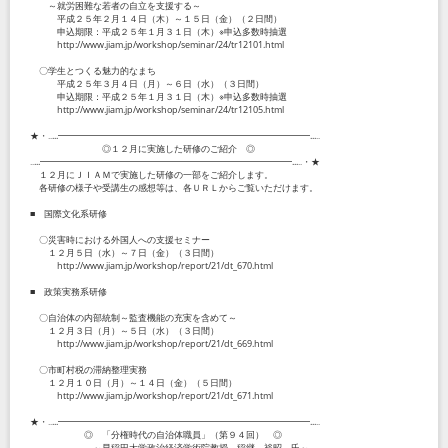
～就労困難な若者の自立を支援する～
平成２５年２月１４日（木）～１５日（金）（２日間）
申込期限：平成２５年１月３１日（木）※申込多数時抽選
http://www.jiam.jp/workshop/seminar/24/tr12101.html
〇学生とつくる魅力的なまち
平成２５年３月４日（月）～６日（水）（３日間）
申込期限：平成２５年１月３１日（木）※申込多数時抽選
http://www.jiam.jp/workshop/seminar/24/tr12105.html
★・‥...━━━━━━━━━━━━━━━━━━━━━━━━━━━━...‥
◎１２月に実施した研修のご紹介 ◎
‥...━━━━━━━━━━━━━━━━━━━━━━━━━━━━...‥・★
１２月にＪＩＡＭで実施した研修の一部をご紹介します。
各研修の様子や受講生の感想等は、各ＵＲＬからご覧いただけます。
■ 国際文化系研修
〇災害時における外国人への支援セミナー
１２月５日（水）～７日（金）（３日間）
http://www.jiam.jp/workshop/report/21/dt_670.html
■ 政策実務系研修
〇自治体の内部統制～監査機能の充実を含めて～
１２月３日（月）～５日（水）（３日間）
http://www.jiam.jp/workshop/report/21/dt_669.html
〇市町村税の滞納整理実務
１２月１０日（月）～１４日（金）（５日間）
http://www.jiam.jp/workshop/report/21/dt_671.html
★・‥...━━━━━━━━━━━━━━━━━━━━━━━━━━━━...‥
◎ 「分権時代の自治体職員」（第９４回） ◎
～早稲田大学政治経済学術院教授 稲継 裕昭 氏～