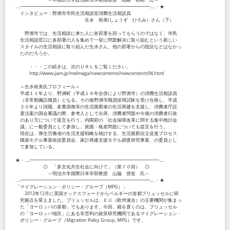
‥...━━━━━━━━━━━━━━━━━━━━━━━━━━━━...‥・★
インタビュー：野洲市市民生活相談室消費生活相談員
生水 裕美(しょうず ひろみ）さん（下）
野洲市では、生活相談に来た人に各部署を回ってもらうのではなく、市民
生活相談窓口に各部署の人を集めて一挙に問題解決に取り組むという新しい
スタイルの生活相談に取り組んだ生水さん。他の部署からの抵抗などはなかっ
たのだろうか。
・・・この続きは、次のＵＲＬをご覧ください。
http://www.jiam.jp/melmaga/newcontents/newcontents94.html
＜生水裕美氏プロフィール＞
平成１１年より、野洲町（平成１６年合併により野洲市）の消費生活相談員
（非常勤嘱託職員）となる。その後野洲市職員採用試験を受け合格し、平成
２０年より現職。多重債務等の生活困窮者の生活再建を支援し、消費者庁設
置法案の国会審議の際、参考人として出席。消費者問題や今後の消費者行政
のあり方について提言を行う。内閣府の「社会保障改革に関する集中検討会
議」に一般委員として参加し、貧困・格差問題についても提言を行う。
現在は、厚生労働省の生活支援戦略を検討する、生活困窮自立促進プロセス
構築モデル事業統括委員会、家計再建支援モデル調査研究事業、の委員とし
て参加している。
★・‥...━━━━━━━━━━━━━━━━━━━━━━━━━━━━...‥
◎ 「多文化共生社会に向けて」（第７０回） ◎
～明治大学国際日本学部教授 山脇 啓造 氏～
‥...━━━━━━━━━━━━━━━━━━━━━━━━━━━━...‥・★
「マイグレーション・ポリシー・グループ（MPG）」
2012年12月に英国オックスフォードからベルギーの首都ブリュッセルに研
究拠点を変えました。ブリュッセルは、ＥＵ（欧州連合）の主要機関が集まっ
た「ヨーロッパの首都」でもあります。今回、籍を置くのは、ブリュッセル
の「ヨーロッパ地区」にある非営利の政策研究機関であるマイグレーション・
ポリシー・グループ（Migration Policy Group, MPG）です。