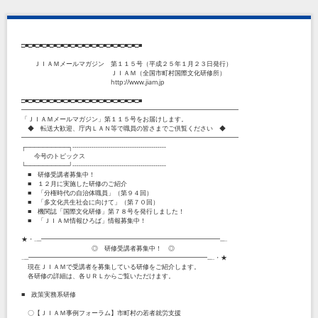
□■□■□■□■□■□■□■□■□■□■□■□■□■□■□■□■□■
ＪＩＡＭメールマガジン 第１１５号（平成２５年１月２３日発行）
ＪＩＡＭ（全国市町村国際文化研修所）
http://www.jiam.jp
□■□■□■□■□■□■□■□■□■□■□■□■□■□■□■□■□■
━━━━━━━━━━━━━━━━━━━━━━━━━━━━━━━━━━
「ＪＩＡＭメールマガジン」第１１５号をお届けします。
◆ 転送大歓迎、庁内ＬＡＮ等で職員の皆さまでご供覧ください ◆
━━━━━━━━━━━━━━━━━━━━━━━━━━━━━━━━━━
┌──────────┐--------------------------------------------
今号のトピックス
└──────────┘--------------------------------------------
■ 研修受講者募集中！
■ １２月に実施した研修のご紹介
■ 「分権時代の自治体職員」（第９４回）
■ 「多文化共生社会に向けて」（第７０回）
■ 機関誌「国際文化研修」第７８号を発行しました！
■ 「ＪＩＡＭ情報ひろば」情報募集中！
★・‥...━━━━━━━━━━━━━━━━━━━━━━━━━━━━...‥
◎ 研修受講者募集中！ ◎
‥...━━━━━━━━━━━━━━━━━━━━━━━━━━━━...‥・★
現在ＪＩＡＭで受講者を募集している研修をご紹介します。
各研修の詳細は、各ＵＲＬからご覧いただけます。
■ 政策実務系研修
〇【ＪＩＡＭ事例フォーラム】市町村の若者就労支援