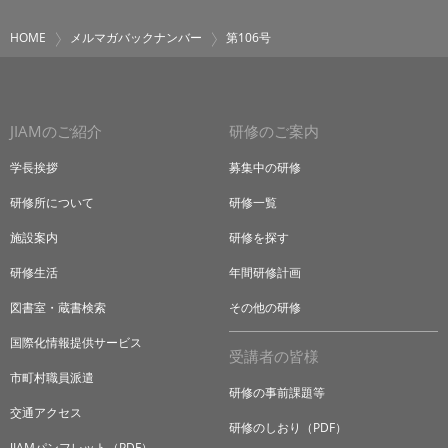
HOME
メルマガバックナンバー
第106号
JIAMのご紹介
研修のご案内
学長挨拶
募集中の研修
研修所について
研修一覧
施設案内
研修を探す
研修生活
年間研修計画
図書室・蔵書検索
その他の研修
国際化情報提供サービス
受講者の皆様
市町村職員派遣
研修の事前課題等
交通アクセス
研修のしおり（PDF）
JIAMパンフレット（PDF）