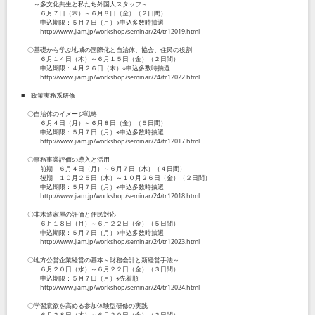
～多文化共生と私たち外国人スタッフ～
６月７日（木）～６月８日（金）（２日間）
申込期限：５月７日（月）※申込多数時抽選
http://www.jiam.jp/workshop/seminar/24/tr12019.html
〇基礎から学ぶ地域の国際化と自治体、協会、住民の役割
６月１４日（木）～６月１５日（金）（２日間）
申込期限：４月２６日（木）※申込多数時抽選
http://www.jiam.jp/workshop/seminar/24/tr12022.html
■ 政策実務系研修
〇自治体のイメージ戦略
６月４日（月）～６月８日（金）（５日間）
申込期限：５月７日（月）※申込多数時抽選
http://www.jiam.jp/workshop/seminar/24/tr12017.html
〇事務事業評価の導入と活用
前期：６月４日（月）～６月７日（木）（４日間）
後期：１０月２５日（木）～１０月２６日（金）（２日間）
申込期限：５月７日（月）※申込多数時抽選
http://www.jiam.jp/workshop/seminar/24/tr12018.html
〇非木造家屋の評価と住民対応
６月１８日（月）～６月２２日（金）（５日間）
申込期限：５月７日（月）※申込多数時抽選
http://www.jiam.jp/workshop/seminar/24/tr12023.html
〇地方公営企業経営の基本～財務会計と新経営手法～
６月２０日（水）～６月２２日（金）（３日間）
申込期限：５月７日（月）※先着順
http://www.jiam.jp/workshop/seminar/24/tr12024.html
〇学習意欲を高める参加体験型研修の実践
６月２８日（木）～６月２９日（金）（２日間）