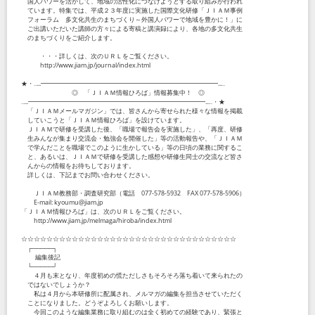
国人パワーを活かして、地域の活性化につなげようとする取り組みが行われ
ています。特集では、平成２３年度に実施した国際文化研修「ＪＩＡＭ事例
フォーラム 多文化共生のまちづくり～外国人パワーで地域を豊かに！」に
ご出講いただいた講師の方々による寄稿と講演録により、各地の多文化共生
のまちづくりをご紹介します。
・・・詳しくは、次のＵＲＬをご覧ください。
http://www.jiam.jp/journal/index.html
★・‥...━━━━━━━━━━━━━━━━━━━━━━━━━━━━...‥
◎ 「ＪＩＡＭ情報ひろば」情報募集中！ ◎
‥...━━━━━━━━━━━━━━━━━━━━━━━━━━━━...‥・★
「ＪＩＡＭメールマガジン」では、皆さんから寄せられた様々な情報を掲載
していこうと「ＪＩＡＭ情報ひろば」を設けています。
ＪＩＡＭで研修を受講した後、「職場で報告会を実施した」、「再度、研修
生みんなが集まり交流会・勉強会を開催した」等の活動報告や、「ＪＩＡＭ
で学んだことを職場でこのように生かしている」等の日頃の業務に関するこ
と、あるいは、ＪＩＡＭで研修を受講した感想や研修生同士の交流など皆さ
んからの情報をお待ちしております。
詳しくは、下記までお問い合わせください。
ＪＩＡＭ教務部・調査研究部（電話 077-578-5932 FAX 077-578-5906）
E-mail: kyoumu@jiam.jp
「ＪＩＡＭ情報ひろば」は、次のＵＲＬをご覧ください。
http://www.jiam.jp/melmaga/hiroba/index.html
☆☆☆☆☆☆☆☆☆☆☆☆☆☆☆☆☆☆☆☆☆☆☆☆☆☆☆☆☆☆☆☆☆☆
┌─────┐
編集後記
└─────┘
４月も末となり、年度初めの慌ただしさもそろそろ落ち着いて来られたの
ではないでしょうか？
私は４月から本研修所に配属され、メルマガの編集を担当させていただく
ことになりました。どうぞよろしくお願いします。
今回このような編集業務に取り組むのは全く初めての経験であり、緊張と