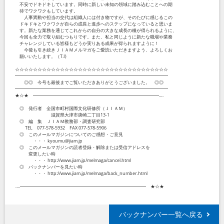
不安でドキドキしています。同時に新しい未知の領域に踏み込むことへの期
待でワクワクもしています。
人事異動や担当の交代は組織人には付き物ですが、そのたびに感じるこの
ドキドキとワクワクが自らの成長と進歩へのステップになっていると思いま
す。新たな業務を通じてこれからの自分の大きな成長の糧が得られるように、
今回も全力で取り組むつもりです。また、私と同じように新たな職場や業務
チャレンジしている皆様もどうか実りある成果が得られますように！
今後も引き続きＪＩＡＭメルマガをご愛読いただきますよう、よろしくお
願いいたします。（T.I)
☆☆☆☆☆☆☆☆☆☆☆☆☆☆☆☆☆☆☆☆☆☆☆☆☆☆☆☆☆☆☆☆☆☆
━━━━━━━━━━━━━━━━━━━━━━━━━━━━━━━━━━
◎◎ 今号も最後までご覧いただきありがとうございました。 ◎◎
━━━━━━━━━━━━━━━━━━━━━━━━━━━━━━━━━━
★☆★ ━━━━━━━━━━━━━━━━━━━━━━━━━━━━...‥
◎ 発行者 全国市町村国際文化研修所（ＪＩＡＭ）
滋賀県大津市唐崎二丁目13-1
◎ 編 集 ＪＩＡＭ教務部・調査研究部
TEL 077-578-5932 FAX 077-578-5906
◎ このメールマガジンについてのご感想・ご意見
・・・ kyoumu@jiam.jp
◎ このメールマガジンの読者登録・解除または受信アドレスを
変更したい時
・・・ http://www.jiam.jp/melmaga/cancel.html
◎ バックナンバーを見たい時
・・・ http://www.jiam.jp/melmaga/back_number.html
‥...━━━━━━━━━━━━━━━━━━━━━━━━━━━━ ★☆★
バックナンバー一覧へ戻る