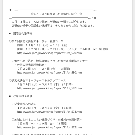
★・‥...━━━━━━━━━━━━━━━━━━━━━━━━━━━━...‥
◎１月～３月に実施した研修のご紹介 ◎
‥...━━━━━━━━━━━━━━━━━━━━━━━━━━━━...‥・★
１月～３月にＪＩＡＭで実施した研修の一部をご紹介します。
各研修の様子や受講生の感想等は、各ＵＲＬからご覧いただけます。
■ 国際文化系研修
〇第２回多文化共生マネージャー養成コース
前期：１１月１４日（月）～１８日（金）
後期：１月２３日（月）～２７日（金）（インターバル研修 全１０日間）
http://www.jiam.jp/workshop/report/21/dt_570.html
〇海外へ売り込め！地域資源を活用した海外市場開拓セミナー
～外国人観光客誘致戦略～
２月２２日（水）～２４日（金）（３日間）
http://www.jiam.jp/workshop/report/21/dt_580.html
〇多文化共生マネージャースキルアップコース
２月２９日（水）～３月１日（木）（２日間）
http://www.jiam.jp/workshop/report/21/dt_582.html
■ 政策実務系研修
〇児童虐待への対応
１月３０日（月）～２月３日（金）（５日間）
http://www.jiam.jp/workshop/report/21/dt_578.html
〇地域におけるこころの健康づくり～市町村の自殺対策～
２月８日（水）～１０日（金）（３日間）
http://www.jiam.jp/workshop/report/21/dt_572.html