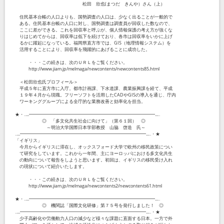
松田 欣也(まつだ きんや）さん（上）
住民基本台帳の人口よりも、国勢調査の人口は、少なく出ることが一般的で
ある。住民基本台帳の人口に対し、国勢調査は調査員が回収した数なので、
ここに差ができる。これを回収率と呼ぶが、個人情報保護の考え方が強くな
りはじめてからは、回収率は低下を続けており、各市は回収率をいかに上げ
るかに躍起になっている。福岡県直方市では、GIS（地理情報システム）を
活用することにより、回収率を飛躍的にあげることに成功した。
・・・この続きは、次のＵＲＬをご覧ください。
http://www.jiam.jp/melmaga/newcontents/newcontents85.html
＜松田欣也氏プロフィール＞
平成５年に直方市に入庁。都市計画課、下水道課、農業振興課を経て、平成
１９年４月から現職。フリーソフトを活用したCADやGISの導入を通じ、庁内
ワーキンググループによる全庁的な業務改善と効率化を担当。
★・‥...━━━━━━━━━━━━━━━━━━━━━━━━━━━━...‥
◎ 「多文化共生社会に向けて」（第６１回） ◎
～明治大学国際日本学部教授 山脇 啓造 氏～
‥...━━━━━━━━━━━━━━━━━━━━━━━━━━━━...‥・★
「イギリス」
今月からイギリスに滞在し、オックスフォード大学で欧州の移民政策につい
て研究をしています。これから一年間、主にヨーロッパにおける多文化共生
の動向について報告をしようと思います。初回は、イギリスの移民受け入れ
の現状について紹介いたします。
・・・この続きは、次のＵＲＬをご覧ください。
http://www.jiam.jp/melmaga/newcontents2/newcontents61.html
★・‥...━━━━━━━━━━━━━━━━━━━━━━━━━━━━...‥
◎ 機関誌「国際文化研修」第７５号を発行しました！ ◎
‥...━━━━━━━━━━━━━━━━━━━━━━━━━━━━...‥・★
少子高齢化や労働動力人口の減少など様々な課題に直面する日本。一方で外