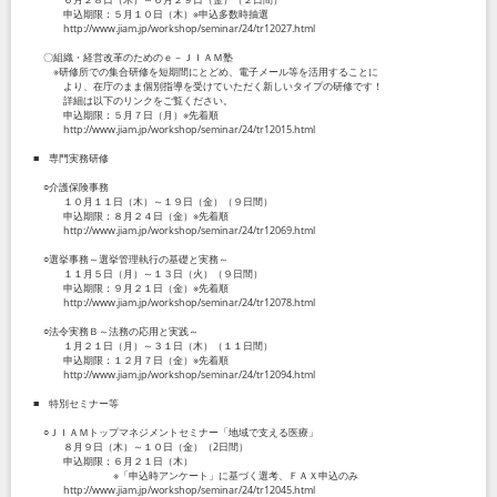
申込期限：５月１０日（木）※申込多数時抽選
http://www.jiam.jp/workshop/seminar/24/tr12027.html
〇組織・経営改革のためのｅ－ＪＩＡＭ塾
※研修所での集合研修を短期間にとどめ、電子メール等を活用することに
より、在庁のまま個別指導を受けていただく新しいタイプの研修です！
詳細は以下のリンクをご覧ください。
申込期限：５月７日（月）※先着順
http://www.jiam.jp/workshop/seminar/24/tr12015.html
■ 専門実務研修
○介護保険事務
１０月１１日（木）～１９日（金）（９日間）
申込期限：８月２４日（金）※先着順
http://www.jiam.jp/workshop/seminar/24/tr12069.html
○選挙事務～選挙管理執行の基礎と実務～
１１月５日（月）～１３日（火）（９日間）
申込期限：９月２１日（金）※先着順
http://www.jiam.jp/workshop/seminar/24/tr12078.html
○法令実務Ｂ～法務の応用と実践～
１月２１日（月）～３１日（木）（１１日間）
申込期限：１２月７日（金）※先着順
http://www.jiam.jp/workshop/seminar/24/tr12094.html
■ 特別セミナー等
○ＪＩＡＭトップマネジメントセミナー「地域で支える医療」
８月９日（木）～１０日（金）（2日間）
申込期限：６月２１日（木）
※「申込時アンケート」に基づく選考、ＦＡＸ申込のみ
http://www.jiam.jp/workshop/seminar/24/tr12045.html