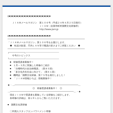
□■□■□■□■□■□■□■□■□■□■□■□■□■□■□■□■□■
ＪＩＡＭメールマガジン 第１０６号（平成２４年４月２５日発行）
ＪＩＡＭ（全国市町村国際文化研修所）
http://www.jiam.jp
□■□■□■□■□■□■□■□■□■□■□■□■□■□■□■□■□■
━━━━━━━━━━━━━━━━━━━━━━━━━━━━━━━━━━
「ＪＩＡＭメールマガジン」第１０６号をお届けします。
◆ 転送大歓迎、庁内ＬＡＮ等で職員の皆さまでご供覧ください ◆
━━━━━━━━━━━━━━━━━━━━━━━━━━━━━━━━━━
┌──────────┐--------------------------------------------
今号のトピックス
└──────────┘--------------------------------------------
■ 研修受講者募集中！
■ １月～３月に実施した研修のご紹介
■ 「分権時代の自治体職員」（第８５回）
■ 「多文化共生社会に向けて」（第６１回）
■ 機関誌「国際文化研修」第７５号を発行しました！
■ 「ＪＩＡＭ情報ひろば」情報募集中！
★・‥...━━━━━━━━━━━━━━━━━━━━━━━━━━━━...‥
◎ 研修受講者募集中！ ◎
‥...━━━━━━━━━━━━━━━━━━━━━━━━━━━━...‥・★
現在ＪＩＡＭで受講者を募集している研修をご紹介します。
各研修の詳細は、各ＵＲＬからご覧いただけます。
■ 国際文化系研修
〇外国人スタッフエンパワーメント研修