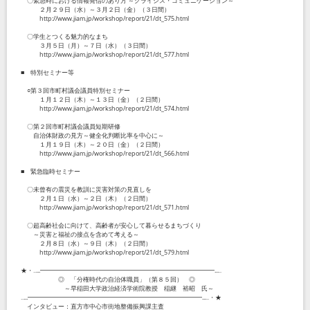
〇緊急時における情報発信のあり方 ～クライシス・コミュニケーション～
２月２９日（水）～３月２日（金）（３日間）
http://www.jiam.jp/workshop/report/21/dt_575.html
〇学生とつくる魅力的なまち
３月５日（月）～７日（水）（３日間）
http://www.jiam.jp/workshop/report/21/dt_577.html
■ 特別セミナー等
○第３回市町村議会議員特別セミナー
１月１２日（木）～１３日（金）（２日間）
http://www.jiam.jp/workshop/report/21/dt_574.html
〇第２回市町村議会議員短期研修
自治体財政の見方～健全化判断比率を中心に～
１月１９日（木）～２０日（金）（２日間）
http://www.jiam.jp/workshop/report/21/dt_566.html
■ 緊急臨時セミナー
〇未曾有の震災を教訓に災害対策の見直しを
２月１日（水）～２日（木）（２日間）
http://www.jiam.jp/workshop/report/21/dt_571.html
〇超高齢社会に向けて、高齢者が安心して暮らせるまちづくり
～災害と福祉の接点を含めて考える～
２月８日（水）～９日（木）（２日間）
http://www.jiam.jp/workshop/report/21/dt_579.html
★・‥...━━━━━━━━━━━━━━━━━━━━━━━━━━━━...‥
◎ 「分権時代の自治体職員」（第８５回） ◎
～早稲田大学政治経済学術院教授 稲継 裕昭 氏～
‥...━━━━━━━━━━━━━━━━━━━━━━━━━━━━...‥・★
インタビュー：直方市中心市街地整備振興課主査