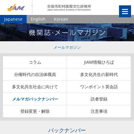
JIAM
全国市町村国
Japanese
English
Korean
メールマガジン
コラム
JIAM情報ひろば
分権時代の自治体職員
多文化共生の新時代
多文化共生社会に向けて
ワンポイント英会話
メルマガバックナンバー
読者登録
登録変更・解除
注意事項
バックナンバー